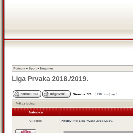
Početna
»
Sport
»
Nogomet
Liga Prvaka 2018./2019.
Stranica:
3
/
6
.
[ 138 post(ov)a ]
Prikaz ispisa
Autor/ica
Gligorije
Naslov:
Re: Liga Prvaka 2018./2019.