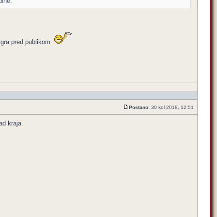
dine.
 igra pred publikom
Postano:
30 kol 2018, 12:51
ad kraja.