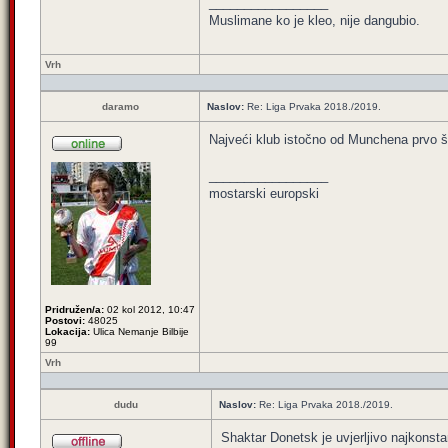
_________________
Muslimane ko je kleo, nije dangubio.
Vrh
daramo
Naslov:
Re: Liga Prvaka 2018./2019.
Najveći klub istočno od Munchena prvo š
_________________
mostarski europski
Pridružen/a:
02 kol 2012, 10:47
Postovi:
48025
Lokacija:
Ulica Nemanje Bilbije
99
Vrh
dudu
Naslov:
Re: Liga Prvaka 2018./2019.
Shaktar Donetsk je uvjerljivo najkonstan