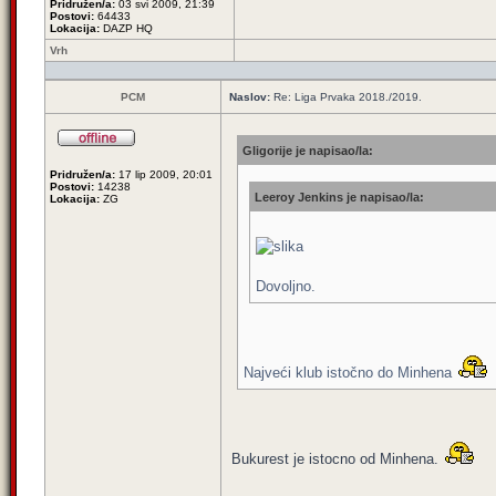
Pridružen/a:
03 svi 2009, 21:39
Postovi:
64433
Lokacija:
DAZP HQ
Vrh
PCM
Naslov:
Re: Liga Prvaka 2018./2019.
Gligorije je napisao/la:
Pridružen/a:
17 lip 2009, 20:01
Postovi:
14238
Leeroy Jenkins je napisao/la:
Lokacija:
ZG
Dovoljno.
Najveći klub istočno do Minhena
Bukurest je istocno od Minhena.