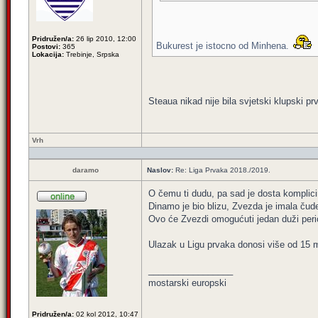
Pridružen/a:
26 lip 2010, 12:00
Bukurest je istocno od Minhena.
Postovi:
365
Lokacija:
Trebinje, Srpska
Steaua nikad nije bila svjetski klupski p
Vrh
daramo
Naslov:
Re: Liga Prvaka 2018./2019.
O čemu ti dudu, pa sad je dosta komplicir
Dinamo je bio blizu, Zvezda je imala č
Ovo će Zvezdi omogućuti jedan duži peri
Ulazak u Ligu prvaka donosi više od 15 m
_________________
mostarski europski
Pridružen/a:
02 kol 2012, 10:47