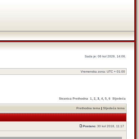
Sada je: 06 kol 2026, 14:06.
Vremenska zona: UTC + 01:00
Stranica
Prethodna
1
,
2
,
3
,
4
,
5
,
6
Sljedeća
Prethodna tema
|
Sljedeća tema
Postano:
30 kol 2018, 11:17