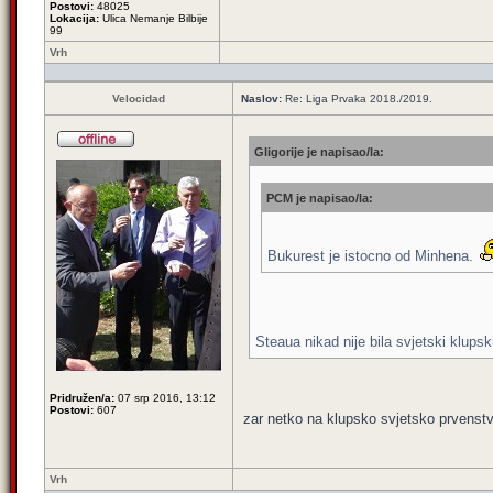
Postovi:
48025
Lokacija:
Ulica Nemanje Bilbije
99
Vrh
Velocidad
Naslov:
Re: Liga Prvaka 2018./2019.
Gligorije je napisao/la:
PCM je napisao/la:
Bukurest je istocno od Minhena.
Steaua nikad nije bila svjetski klups
Pridružen/a:
07 srp 2016, 13:12
Postovi:
607
zar netko na klupsko svjetsko prvenstv
Vrh