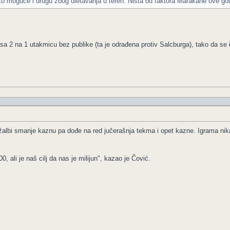
o moguće i drugu zbog uletavanja u teren. Ništa od faktora Marakane ove go
a 2 na 1 utakmicu bez publike (ta je odrađena protiv Salcburga), tako da se
žalbi smanje kaznu pa dođe na red jučerašnja tekma i opet kazne. Igrama nik
 ali je naš cilj da nas je milijun", kazao je Čović.