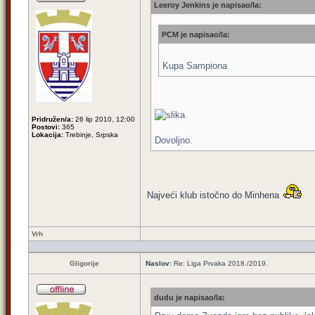
Leeroy Jenkins je napisao/la:
PCM je napisao/la:
Kupa Sampiona
Pridružen/a:
26 lip 2010, 12:00
Postovi:
365
Lokacija:
Trebinje, Srpska
Dovoljno.
Najveći klub istočno do Minhena
Vrh
Gligorije
Naslov:
Re: Liga Prvaka 2018./2019.
dudu je napisao/la: