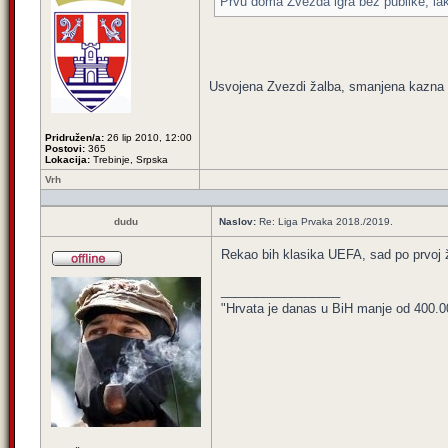
Prvu doma Zvezda igra bez publike, lak
Usvojena Zvezdi žalba, smanjena kazna s
Pridružen/a:
26 lip 2010, 12:00
Postovi:
365
Lokacija:
Trebinje, Srpska
Vrh
dudu
Naslov:
Re: Liga Prvaka 2018./2019.
Rekao bih klasika UEFA, sad po prvoj 
_________________
"Hrvata je danas u BiH manje od 400.000,