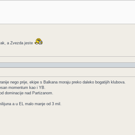
rvak, a Zvezda jeste
anije nego prije, ekipe s Balkana moraju preko daleko bogatijih klubova.
udesan momentum kao i YB.
od dominacije nad Partizanom.
ilijuna a u EL malo manje od 3 mil.