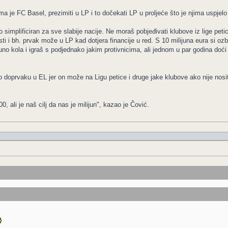
a je FC Basel, prezimiti u LP i to dočekati LP u proljeće što je njima uspjelo je
simplificiran za sve slabije nacije. Ne moraš pobjeđivati klubove iz lige petice 
i i bh. prvak može u LP kad dotjera financije u red. S 10 milijuna eura si ozbi
 puno kola i igraš s podjednako jakim protivnicima, ali jednom u par godina doći
o doprvaku u EL jer on može na Ligu petice i druge jake klubove ako nije nosit
 ali je naš cilj da nas je milijun", kazao je Čović.