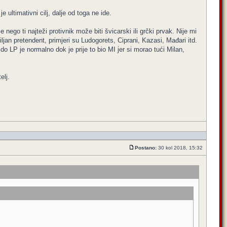
 ultimativni cilj, dalje od toga ne ide.
nego ti najteži protivnik može biti švicarski ili grčki prvak. Nije mi
ljan pretendent, primjeri su Ludogorets, Ciprani, Kazasi, Mađari itd.
 do LP je normalno dok je prije to bio MI jer si morao tući Milan,
elj.
Postano:
30 kol 2018, 15:32