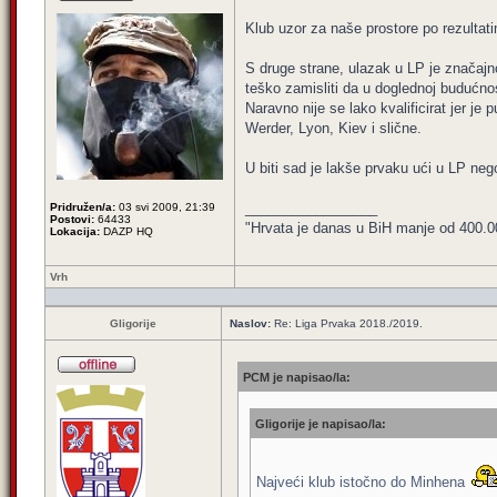
Klub uzor za naše prostore po rezultatim
S druge strane, ulazak u LP je značajno 
teško zamisliti da u doglednoj budućnost
Naravno nije se lako kvalificirat jer je
Werder, Lyon, Kiev i slične.
U biti sad je lakše prvaku ući u LP neg
_________________
Pridružen/a:
03 svi 2009, 21:39
Postovi:
64433
"Hrvata je danas u BiH manje od 400.000,
Lokacija:
DAZP HQ
Vrh
Gligorije
Naslov:
Re: Liga Prvaka 2018./2019.
PCM je napisao/la:
Gligorije je napisao/la:
Najveći klub istočno do Minhena