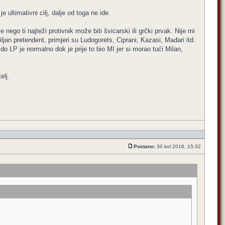
 ultimativni cilj, dalje od toga ne ide.
nego ti najteži protivnik može biti švicarski ili grčki prvak. Nije mi
ljan pretendent, primjeri su Ludogorets, Ciprani, Kazasi, Mađari itd.
 do LP je normalno dok je prije to bio MI jer si morao tući Milan,
elj.
Postano:
30 kol 2018, 15:32