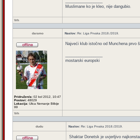
_________________
Muslimane ko je kleo, nije dangubio.
Vrh
daramo
Naslov:
Re: Liga Prvaka 2018./2019.
Najveći klub istočno od Munchena prvo š
_________________
mostarski europski
Pridružen/a:
02 kol 2012, 10:47
Postovi:
48029
Lokacija:
Ulica Nemanje Bilbije
99
Vrh
dudu
Naslov:
Re: Liga Prvaka 2018./2019.
Shaktar Donetsk je uvjerljivo najkonstan