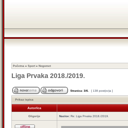
Početna
»
Sport
»
Nogomet
Liga Prvaka 2018./2019.
Stranica:
3
/
6
.
[ 138 post(ov)a ]
Prikaz ispisa
Autor/ica
Gligorije
Naslov:
Re: Liga Prvaka 2018./2019.