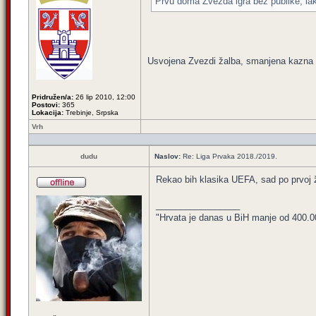
Prvu doma Zvezda igra bez publike, lak
Usvojena Zvezdi žalba, smanjena kazna s
Pridružen/a:
26 lip 2010, 12:00
Postovi:
365
Lokacija:
Trebinje, Srpska
Vrh
dudu
Naslov:
Re: Liga Prvaka 2018./2019.
Rekao bih klasika UEFA, sad po prvoj 
_________________
"Hrvata je danas u BiH manje od 400.000,