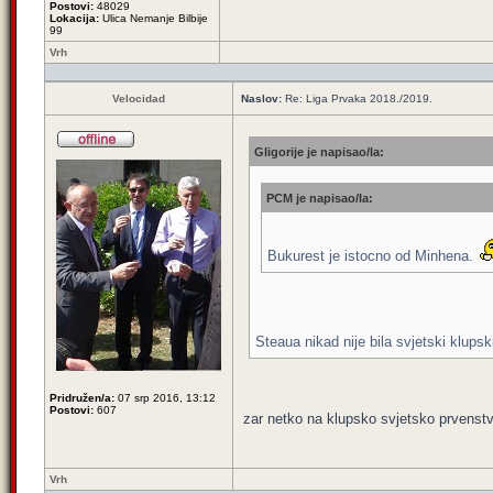
Postovi:
48029
Lokacija:
Ulica Nemanje Bilbije
99
Vrh
Velocidad
Naslov:
Re: Liga Prvaka 2018./2019.
Gligorije je napisao/la:
PCM je napisao/la:
Bukurest je istocno od Minhena.
Steaua nikad nije bila svjetski klups
Pridružen/a:
07 srp 2016, 13:12
Postovi:
607
zar netko na klupsko svjetsko prvenstv
Vrh