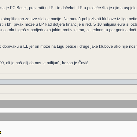
a je FC Basel, prezimiti u LP i to dočekati LP u proljeće što je njima uspjelo je
simplificiran za sve slabije nacije. Ne moraš pobjeđivati klubove iz lige petice 
i i bh. prvak može u LP kad dotjera financije u red. S 10 milijuna eura si ozbi
 puno kola i igraš s podjednako jakim protivnicima, ali jednom u par godina doći
o doprvaku u EL jer on može na Ligu petice i druge jake klubove ako nije nosit
 ali je naš cilj da nas je milijun", kazao je Čović.