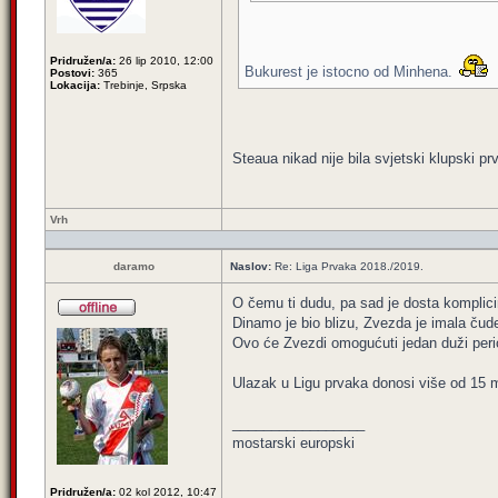
Pridružen/a:
26 lip 2010, 12:00
Bukurest je istocno od Minhena.
Postovi:
365
Lokacija:
Trebinje, Srpska
Steaua nikad nije bila svjetski klupski p
Vrh
daramo
Naslov:
Re: Liga Prvaka 2018./2019.
O čemu ti dudu, pa sad je dosta komplicir
Dinamo je bio blizu, Zvezda je imala č
Ovo će Zvezdi omogućuti jedan duži peri
Ulazak u Ligu prvaka donosi više od 15 m
_________________
mostarski europski
Pridružen/a:
02 kol 2012, 10:47