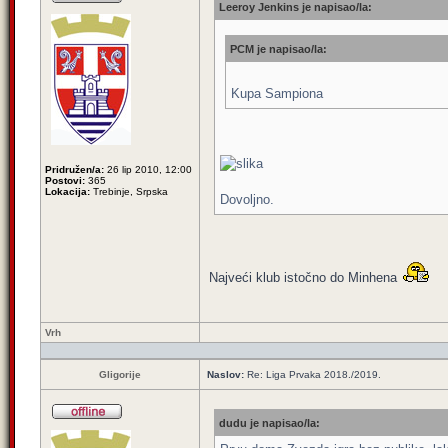
Leeroy Jenkins je napisao/la:
PCM je napisao/la:
Kupa Sampiona
Pridružen/a:
26 lip 2010, 12:00
Postovi:
365
Lokacija:
Trebinje, Srpska
Dovoljno.
Najveći klub istočno do Minhena
Vrh
Gligorije
Naslov:
Re: Liga Prvaka 2018./2019.
dudu je napisao/la: