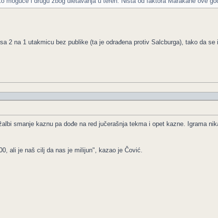
o moguće i drugu zbog uletavanja u teren. Ništa od faktora Marakane ove go
a 2 na 1 utakmicu bez publike (ta je odrađena protiv Salcburga), tako da se
žalbi smanje kaznu pa dođe na red jučerašnja tekma i opet kazne. Igrama nik
 ali je naš cilj da nas je milijun", kazao je Čović.