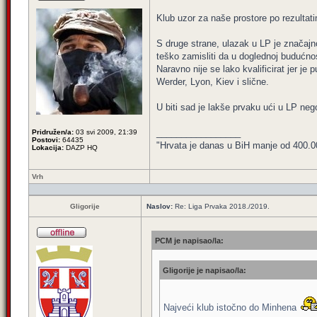
Klub uzor za naše prostore po rezultatim
S druge strane, ulazak u LP je značajno 
teško zamisliti da u doglednoj budućnost
Naravno nije se lako kvalificirat jer je
Werder, Lyon, Kiev i slične.
U biti sad je lakše prvaku ući u LP neg
_________________
Pridružen/a:
03 svi 2009, 21:39
Postovi:
64435
"Hrvata je danas u BiH manje od 400.000,
Lokacija:
DAZP HQ
Vrh
Gligorije
Naslov:
Re: Liga Prvaka 2018./2019.
PCM je napisao/la:
Gligorije je napisao/la:
Najveći klub istočno do Minhena