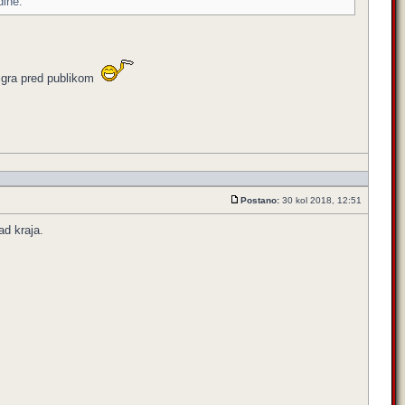
dine.
 igra pred publikom
Postano:
30 kol 2018, 12:51
ad kraja.