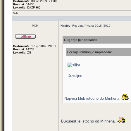
Pridružen/a:
03 svi 2009, 21:39
Postovi:
64435
Lokacija:
DAZP HQ
Vrh
PCM
Naslov:
Re: Liga Prvaka 2018./2019.
Gligorije je napisao/la:
Pridružen/a:
17 lip 2009, 20:01
Postovi:
14238
Leeroy Jenkins je napisao/la:
Lokacija:
ZG
Dovoljno.
Najveći klub istočno do Minhena
Bukurest je istocno od Minhena.