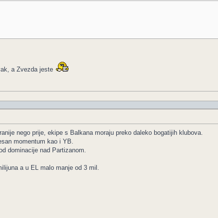
rvak, a Zvezda jeste
anije nego prije, ekipe s Balkana moraju preko daleko bogatijih klubova.
udesan momentum kao i YB.
od dominacije nad Partizanom.
ilijuna a u EL malo manje od 3 mil.