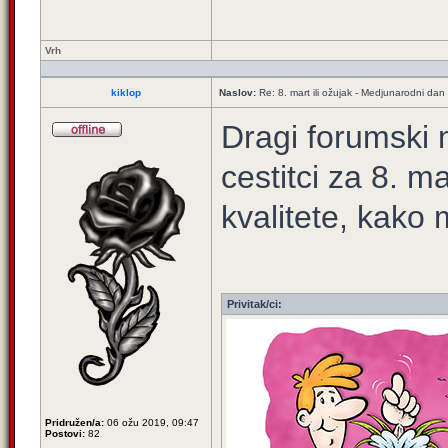
Vrh
kiklop
Naslov:
Re: 8. mart ili ožujak - Medjunarodni dan
Dragi forumski 
cestitci za 8. 
kvalitete, kako
Privitak/ci:
Pridružen/a:
06 ožu 2019, 09:47
Postovi:
82