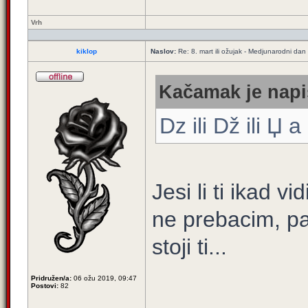
Vrh
kiklop
Naslov:
Re: 8. mart ili ožujak - Medjunarodni dan
Kačamak je napi
Dz ili Dž ili Џ а
Jesi li ti ikad 
ne prebacim, pa
stoji ti...
Pridružen/a:
06 ožu 2019, 09:47
Postovi:
82