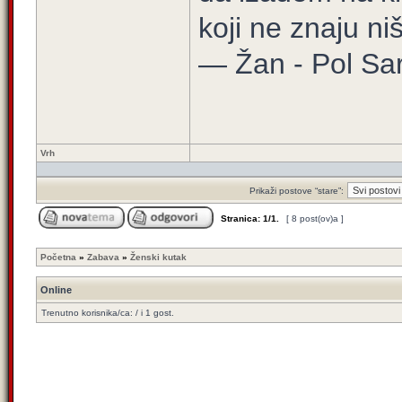
koji ne znaju niš
— Žan - Pol Sar
Vrh
Prikaži postove “stare”:
Stranica:
1
/
1
.
[ 8 post(ov)a ]
Početna
»
Zabava
»
Ženski kutak
Online
Trenutno korisnika/ca: / i 1 gost.