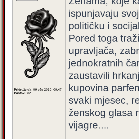
Ženama, koje k
ispunjavaju svo
političku i soci
Pored toga traži
upravljača, zab
jednokratnih čar
zaustavili hrkan
kupovina parfe
Pridružen/a:
06 ožu 2019, 09:47
Postovi:
82
svaki mjesec, r
ženskog glasa 
vijagre....