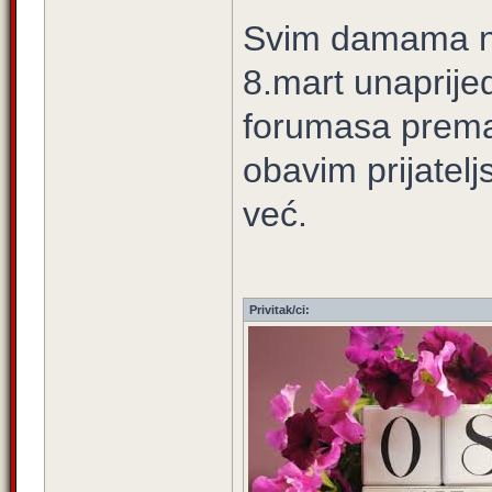
Svim damama na
8.mart unaprije
forumasa prema
obavim prijatel
već.
Privitak/ci: