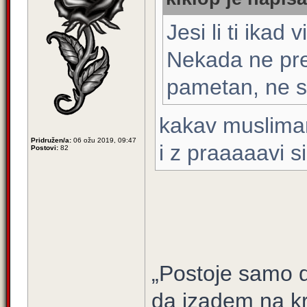
Jesi li ti ikad
Nekada ne pre
pametan, ne sto
kakav muslimanl
Pridružen/a:
06 ožu 2019, 09:47
i z praaaaavi 
Postovi:
82
„Postoje samo d
da izadem na kra