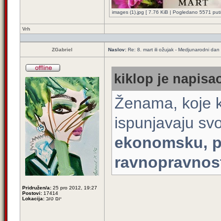
images (1).jpg [ 7.76 KiB | Pogledano 5571 put/
Vrh
ZGabriel
Naslov:
Re: 8. mart ili ožujak - Medjunarodni dan
kiklop je napisao
Ženama, koje k
ispunjavaju sv
ekonomsku, po
ravnopravnos
Pridružen/a:
25 pro 2012, 19:27
Postovi:
17414
Lokacija:
יום טוב