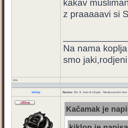
kakav muslimanlu
z praaaaavi si 
____________
Na nama koplja 
smo jaki,rodjen
Vrh
kiklop
Naslov:
Re: 8. mart ili ožujak - Medjunarodni dan
Kačamak je napi
kiklop je napisa