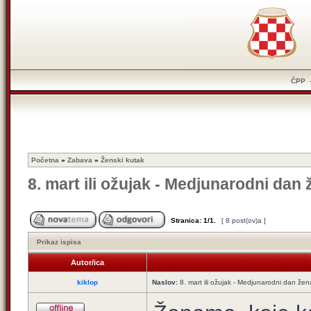
ČPP
Početna
»
Zabava
»
Ženski kutak
8. mart ili ožujak - Medjunarodni dan
Stranica:
1
/
1
.
[ 8 post(ov)a ]
Prikaz ispisa
Autor/ica
kiklop
Naslov:
8. mart ili ožujak - Medjunarodni dan žen