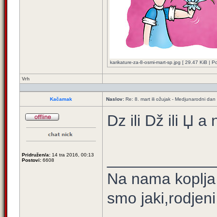
karikature-za-8-osmi-mart-sp.jpg [ 29.47 KiB | 
Vrh
Kačamak
Naslov:
Re: 8. mart ili ožujak - Medjunarodni dan
Dz ili Dž ili Џ а 
____________
Pridružen/a:
14 tra 2016, 00:13
Postovi:
6608
Na nama koplja 
smo jaki,rodjen