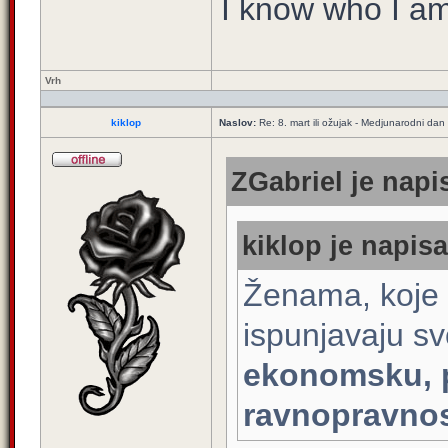
I know who I am
Vrh
kiklop
Naslov:
Re: 8. mart ili ožujak - Medjunarodni dan
ZGabriel je napi
kiklop je napisa
Ženama, koje 
ispunjavaju s
ekonomsku, po
ravnopravnos