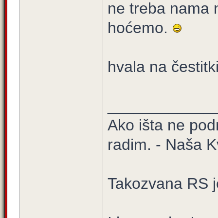
ne treba nama n
hoćemo.
hvala na čestitki
____________
Ako išta ne pod
radim. - Naša K
Takozvana RS j