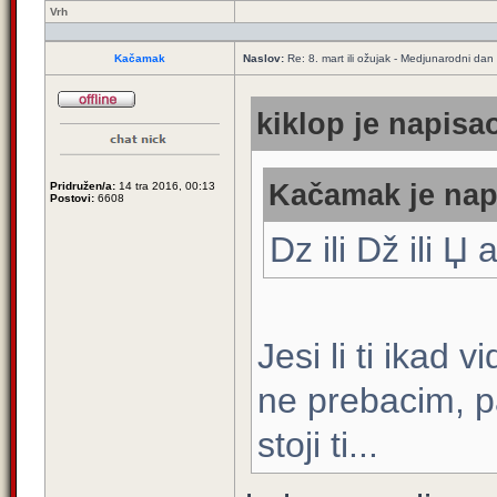
Vrh
Kačamak
Naslov:
Re: 8. mart ili ožujak - Medjunarodni dan
kiklop je napisao
Kačamak je napi
Pridružen/a:
14 tra 2016, 00:13
Postovi:
6608
Dz ili Dž ili Џ 
Jesi li ti ikad
ne prebacim, p
stoji ti...