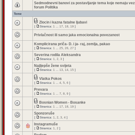
Sedmodnevni banovi za postavljanje tema koje nemaju vez
forum Politika
Teme
Zlocin i kazna fatalne ljubavi
[
Stranica:
1
...
17
,
18
,
19
]
Privlačnost ili samo jaka emocionalna povezanost
Komplicirana priča- D. i ja- raj, zemlja, pakao
[
Stranica:
1
...
25
,
26
,
27
]
Severina rodila Aleksandra
[
Stranica:
1
,
2
,
3
]
Najljepše žene svijeta
[
Stranica:
1
...
13
,
14
,
15
]
Vlatka Pokos
[
Stranica:
1
...
4
,
5
,
6
]
Prevara
[
Stranica:
1
...
7
,
8
,
9
]
Bosnian Women - Bosanke
[
Stranica:
1
...
17
,
18
,
19
]
Sponzoruše
[
Stranica:
1
,
2
,
3
,
4
]
Instagramuše
[
Stranica:
1
,
2
]