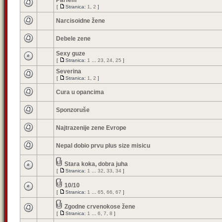
Parfem
[
Stranica:
1
,
2
]
Narcisoidne žene
Debele zene
Sexy guze
[
Stranica:
1
...
23
,
24
,
25
]
Severina
[
Stranica:
1
,
2
]
Cura u opancima
Sponzoruše
Najtrazenije zene Evrope
Nepal dobio prvu plus size misicu
Stara koka, dobra juha
[
Stranica:
1
...
32
,
33
,
34
]
10/10
[
Stranica:
1
...
65
,
66
,
67
]
Zgodne crvenokose žene
[
Stranica:
1
...
6
,
7
,
8
]