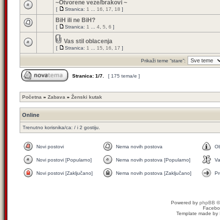
~Otvorene veze/brakovi ~
[
Stranica:
1
...
16
,
17
,
18
]
BiH ili ne BiH?
[
Stranica:
1
...
4
,
5
,
6
]
Vas stil oblacenja
[
Stranica:
1
...
15
,
16
,
17
]
Prikaži teme “stare”:
Stranica:
1
/
7
.
[ 175 tema/e ]
Početna
»
Zabava
»
Ženski kutak
Online
Trenutno korisnika/ca: / i 2 gostiju.
Novi postovi
Nema novih postova
Ob
Novi postovi [Popularno]
Nema novih postova [Popularno]
V
Novi postovi [Zaključano]
Nema novih postova [Zaključano]
Pr
Powered by
phpBB
©
Facebo
Template made by