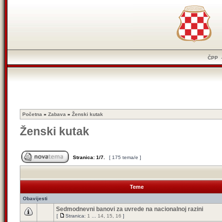
ČPP
Početna
»
Zabava
»
Ženski kutak
Ženski kutak
Stranica:
1
/
7
.
[ 175 tema/e ]
Teme
Obavijesti
Sedmodnevni banovi za uvrede na nacionalnoj razini
[
Stranica:
1
...
14
,
15
,
16
]