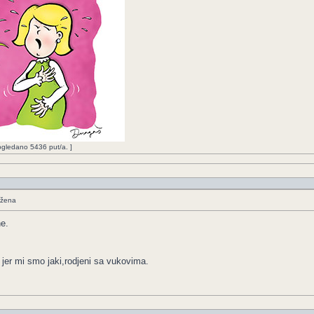
Pogledano 5436 put/a. ]
 žena
ne.
 jer mi smo jaki,rodjeni sa vukovima.