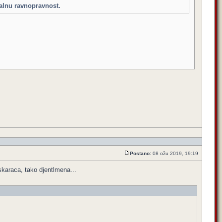
jalnu ravnopravnost.
Postano:
08 ožu 2019, 19:19
skaraca, tako djentlmena...