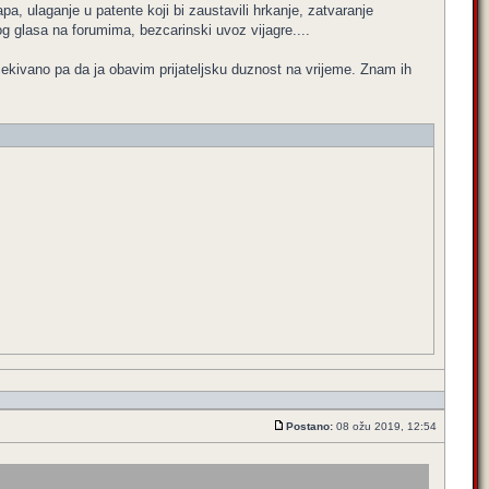
pa, ulaganje u patente koji bi zaustavili hrkanje, zatvaranje
 glasa na forumima, bezcarinski uvoz vijagre....
kivano pa da ja obavim prijateljsku duznost na vrijeme. Znam ih
Postano:
08 ožu 2019, 12:54