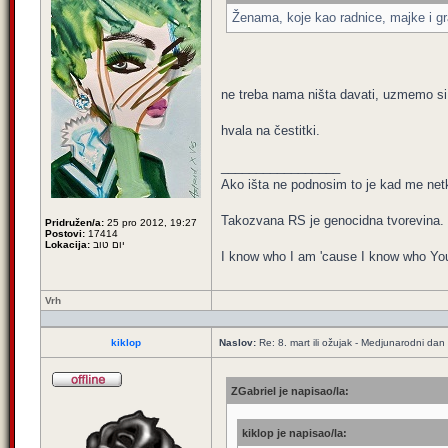
Ženama, koje kao radnice, majke i g
ne treba nama ništa davati, uzmemo s
hvala na čestitki.
_________________
Ako išta ne podnosim to je kad me netk
Takozvana RS je genocidna tvorevina.
Pridružen/a:
25 pro 2012, 19:27
Postovi:
17414
Lokacija:
יום טוב
I know who I am 'cause I know who You
Vrh
kiklop
Naslov:
Re: 8. mart ili ožujak - Medjunarodni dan
ZGabriel je napisao/la:
kiklop je napisao/la: