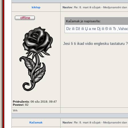
kiklop
Naslov:
Re: 8. mart ili ožujak - Medjunarodni dan
Kačamak je napisao/la:
Dz ili Dž ili Џ а ne Dj ili Đ ili Ђ ,Vaha
Jesi li ti ikad vidio englesku tastaturu
Pridružen/a:
06 ožu 2019, 09:47
Postovi:
82
Vrh
Kačamak
Naslov:
Re: 8. mart ili ožujak - Medjunarodni dan