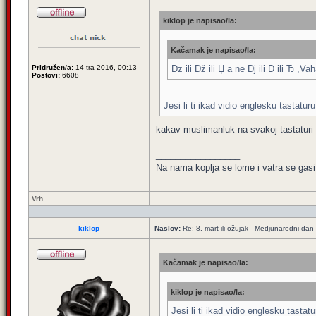
kiklop je napisao/la:
Kačamak je napisao/la:
Pridružen/a:
14 tra 2016, 00:13
Dz ili Dž ili Џ а ne Dj ili Đ ili Ђ ,Va
Postovi:
6608
Jesi li ti ikad vidio englesku tastatu
kakav muslimanluk na svakoj tastaturi 
_________________
Na nama koplja se lome i vatra se gasi
Vrh
kiklop
Naslov:
Re: 8. mart ili ožujak - Medjunarodni dan
Kačamak je napisao/la:
kiklop je napisao/la:
Jesi li ti ikad vidio englesku tasta