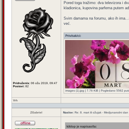
Pored toga tražimo: dva televizora i dv
kladionica, kupovina parfema putem adm
Svim damama na forumu, ako ih ima...s
već.
Privitak/ci:
Pridružen/a:
06 ožu 2019, 09:47
Postovi:
82
images (1).jpg [ 7.76 KiB | Pogledano 5562 put/
Vrh
ZGabriel
Naslov:
Re: 8. mart ili ožujak - Medjunarodni dan
kiklop je napisao/la: