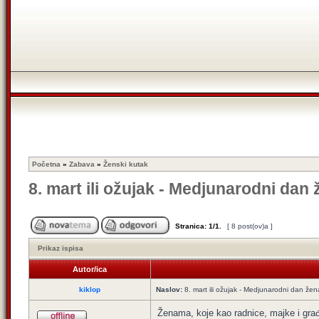
Početna
»
Zabava
»
Ženski kutak
8. mart ili ožujak - Medjunarodni dan
Stranica:
1
/
1
.
[ 8 post(ov)a ]
Prikaz ispisa
Autor/ica
kiklop
Naslov:
8. mart ili ožujak - Medjunarodni dan žen
Ženama, koje kao radnice, majke i građ