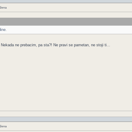
 žena
dine.
 ? Nekada ne prebacim, pa sta?! Ne pravi se pametan, ne stoji ti...
 žena