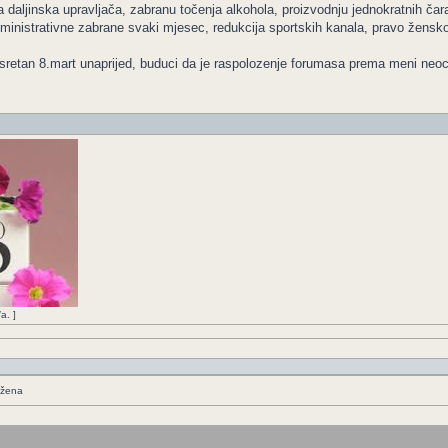
a daljinska upravljača, zabranu točenja alkohola, proizvodnju jednokratnih čara
inistrativne zabrane svaki mjesec, redukcija sportskih kanala, pravo ženskog
retan 8.mart unaprijed, buduci da je raspolozenje forumasa prema meni neoce
a. ]
 žena