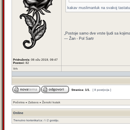
kakav muslimanluk na svakoj tastatur
„Postoje samo dve vrste ljudi sa kojima
— Žan - Pol Sartr
Pridružen/a:
06 ožu 2019, 09:47
Postovi:
82
Vrh
Stranica:
1
/
1
.
[ 8 post(ov)a ]
Početna
»
Zabava
»
Ženski kutak
Online
Trenutno korisnika/ca: / i 2 gostiju.