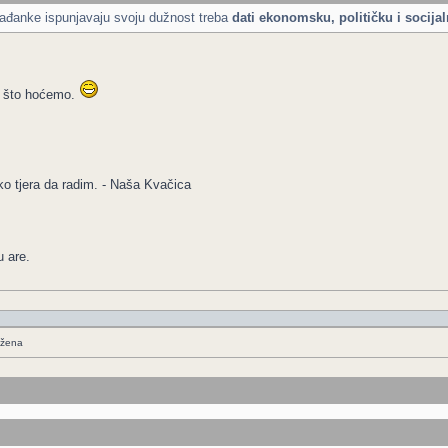
rađanke ispunjavaju svoju dužnost treba
dati ekonomsku, političku i socija
i što hoćemo.
o tjera da radim. - Naša Kvačica
 are.
 žena