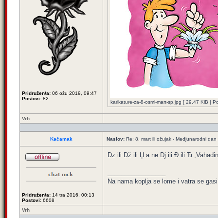
Pridružen/a:
06 ožu 2019, 09:47
Postovi:
82
karikature-za-8-osmi-mart-sp.jpg [ 29.47 KiB | 
Vrh
Kačamak
Naslov:
Re: 8. mart ili ožujak - Medjunarodni dan
Dz ili Dž ili Џ а ne Dj ili Đ ili Ђ ,Vahadi
_________________
Na nama koplja se lome i vatra se gasi
Pridružen/a:
14 tra 2016, 00:13
Postovi:
6608
Vrh