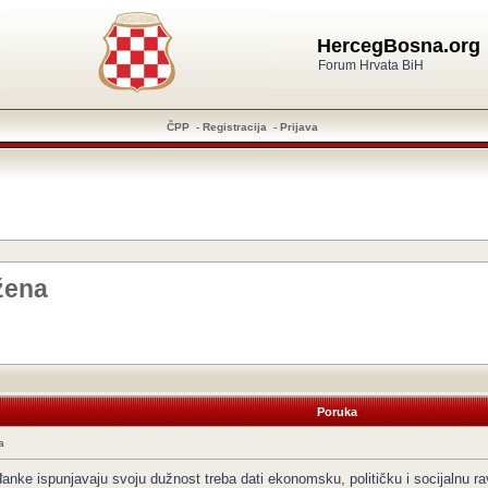
HercegBosna.org
Forum Hrvata BiH
ČPP
-
Registracija
-
Prijava
 žena
Poruka
a
anke ispunjavaju svoju dužnost treba dati ekonomsku, političku i socijalnu r