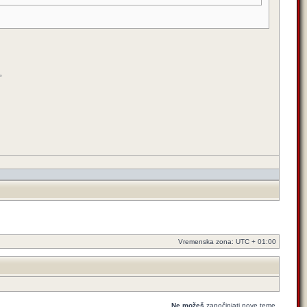
”
Vremenska zona: UTC + 01:00
Ne možeš
započinjati nove teme.