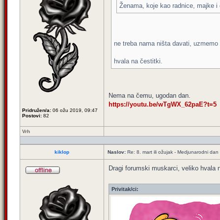
Ženama, koje kao radnice, majke i
ne treba nama ništa davati, uzmemo
hvala na čestitki.
Nema na čemu, ugodan dan.
https://youtu.be/wTgWX_62paE?t=5
Pridružen/a:
06 ožu 2019, 09:47
Postovi:
82
Vrh
kiklop
Naslov:
Re: 8. mart ili ožujak - Medjunarodni dan
Dragi forumski muskarci, veliko hvala 
Privitak/ci: