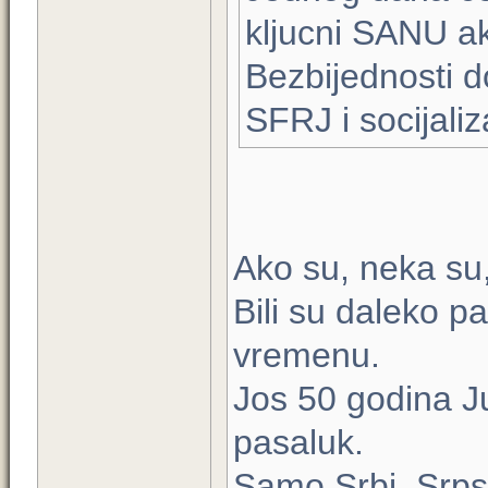
kljucni SANU a
Bezbijednosti d
SFRJ i socijali
Ako su, neka su,
Bili su daleko p
vremenu.
Jos 50 godina Ju
pasaluk.
Samo Srbi, Srpsk