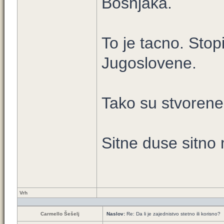
Bosnjaka.
To je tacno. Stopi
Jugoslovene.
Tako su stvorene
Sitne duse sitno m
Vrh
Carmello Šešelj
Naslov:
Re: Da li je zajednistvo stetno ili korisno?