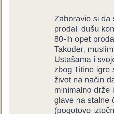
Zaboravio si da s
prodali dušu ko
80-ih opet proda
Također, muslima
Ustašama i svoj
zbog Titine igre 
život na način da
minimalno drže i
glave na stalne 
(pogotovo iztočn