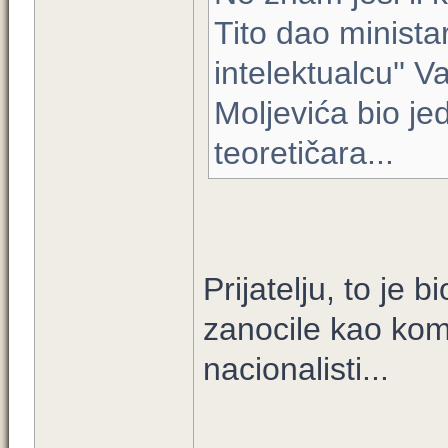
Tito dao minista
intelektualcu'' V
Moljevića bio je
teoretičara...
Prijatelju, to je 
zanocile kao komu
nacionalisti...