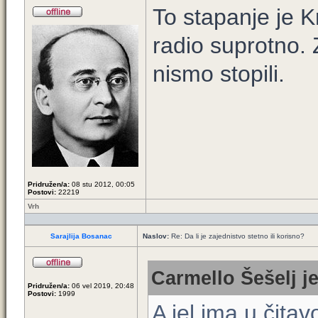
To stapanje je K
radio suprotno. 
nismo stopili.
Pridružen/a:
08 stu 2012, 00:05
Postovi:
22219
Vrh
Sarajlija Bosanac
Naslov:
Re: Da li je zajednistvo stetno ili korisno?
Carmello Šešelj je
Pridružen/a:
06 vel 2019, 20:48
Postovi:
1999
A jel ima u čit