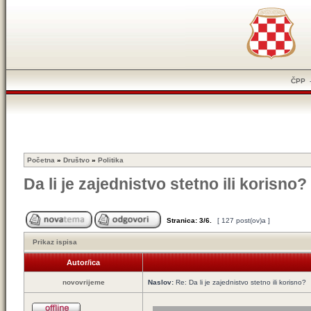
ČPP
Početna
»
Društvo
»
Politika
Da li je zajednistvo stetno ili korisno?
Stranica:
3
/
6
.
[ 127 post(ov)a ]
Prikaz ispisa
Autor/ica
novovrijeme
Naslov:
Re: Da li je zajednistvo stetno ili korisno?