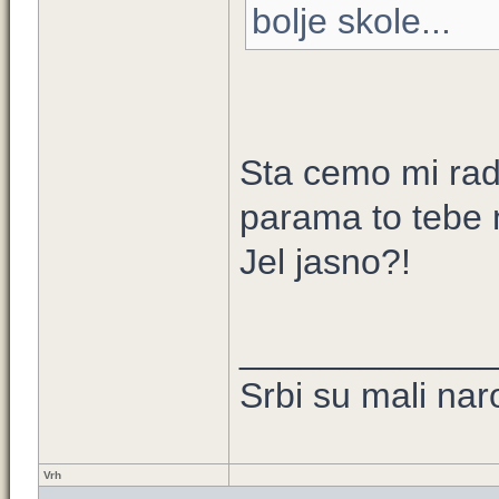
bolje skole...
Sta cemo mi radi
parama to tebe
Jel jasno?!
____________
Srbi su mali nar
Vrh