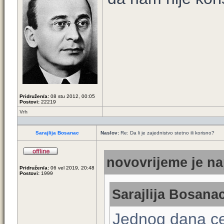
Pridružen/a:
08 stu 2012, 00:05
Postovi:
22219
Vrh
Sarajlija Bosanac
Naslov:
Re: Da li je zajednistvo stetno ili korisno?
novovrijeme je na
Pridružen/a:
06 vel 2019, 20:48
Postovi:
1999
Sarajlija Bosanac
Jednog dana ce 