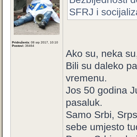
SFRJ i socijali
Pridružen/a:
08 srp 2017, 10:10
Postovi:
36464
Ako su, neka su,
Bili su daleko p
vremenu.
Jos 50 godina Ju
pasaluk.
Samo Srbi, Srpsk
sebe umjesto tud