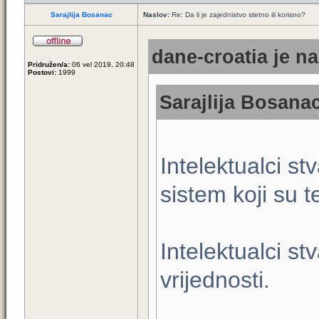
Sarajlija Bosanac
Naslov:
Re: Da li je zajednistvo stetno ili korisno?
dane-croatia je na
Pridružen/a:
06 vel 2019, 20:48
Postovi:
1999
Sarajlija Bosanac
Intelektualci st
sistem koji su t
Intelektualci st
vrijednosti.