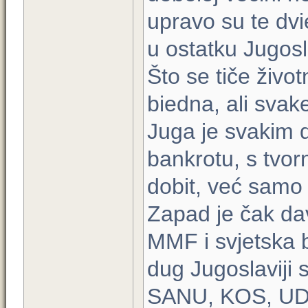
upravo su te dv
u ostatku Jugosl
Što se tiče živo
biedna, ali svake
Juga je svakim 
bankrotu, s tvor
dobit, već samo 
Zapad je čak da
MMF i svjetska b
dug Jugoslaviji 
SANU, KOS, UDBA