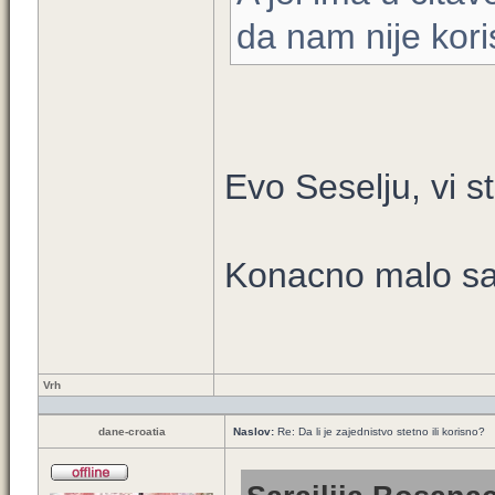
da nam nije kori
Evo Seselju, vi st
Konacno malo sam
Vrh
dane-croatia
Naslov:
Re: Da li je zajednistvo stetno ili korisno?