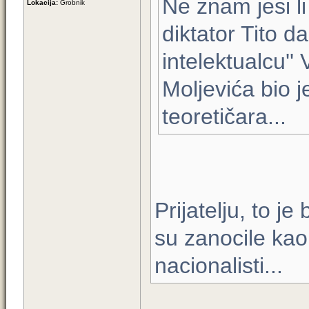
Ne znam jesi li
Lokacija:
Grobnik
diktator Tito d
intelektualcu'' 
Moljevića bio j
teoretičara...
Prijatelju, to je
su zanocile kao
nacionalisti...