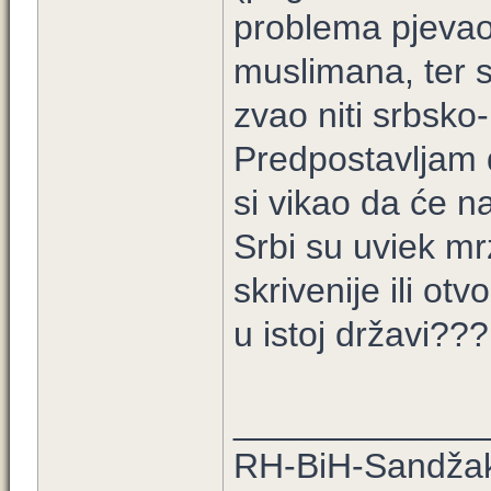
problema pjevao
muslimana, ter se
zvao niti srbsko-
Predpostavljam d
si vikao da će n
Srbi su uviek mrz
skrivenije ili otv
u istoj državi???
_____________
RH-BiH-Sandžak