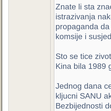
Znate li sta zna
istrazivanja na
propaganda da j
komsije i susje
Sto se tice zivo
Kina bila 1989 
Jednog dana ce 
kljucni SANU a
Bezbijednosti d