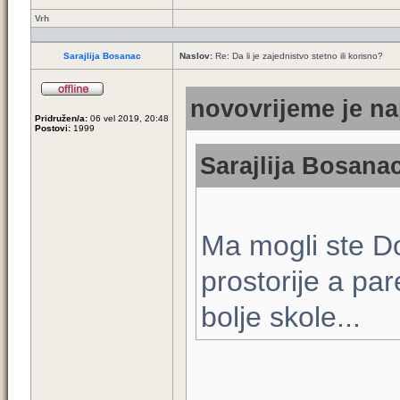
Vrh
Sarajlija Bosanac
Naslov:
Re: Da li je zajednistvo stetno ili korisno?
novovrijeme je na
Pridružen/a:
06 vel 2019, 20:48
Postovi:
1999
Sarajlija Bosanac
Ma mogli ste Dod
prostorije a pare
bolje skole...