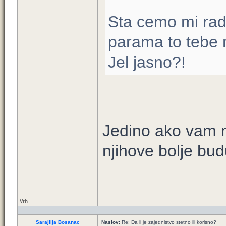
Sta cemo mi radi
parama to tebe
Jel jasno?!
Jedino ako vam n
njihove bolje bud
Vrh
Sarajlija Bosanac
Naslov:
Re: Da li je zajednistvo stetno ili korisno?