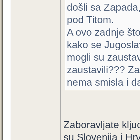
došli sa Zapada,
pod Titom.
A ovo zadnje što
kako se Jugoslav
mogli su zaustavi
zaustavili??? Za
nema smisla i da
Zaboravljate kljuc
su Slovenija i Hr