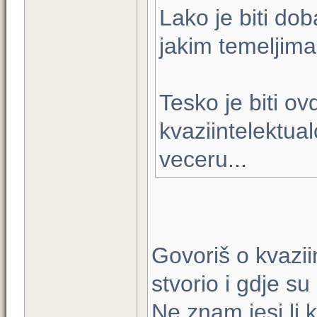
Lako je biti do
jakim temeljima
Tesko je biti ov
kvaziintelektua
veceru...
Govoriš o kvaziin
stvorio i gdje su
Ne znam jesi li 