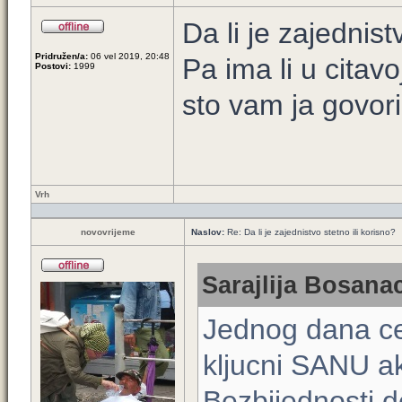
Da li je zajednis
Pridružen/a:
06 vel 2019, 20:48
Pa ima li u citav
Postovi:
1999
sto vam ja govor
Vrh
novovrijeme
Naslov:
Re: Da li je zajednistvo stetno ili korisno?
Sarajlija Bosanac
Jednog dana ce 
kljucni SANU a
Bezbijednosti d