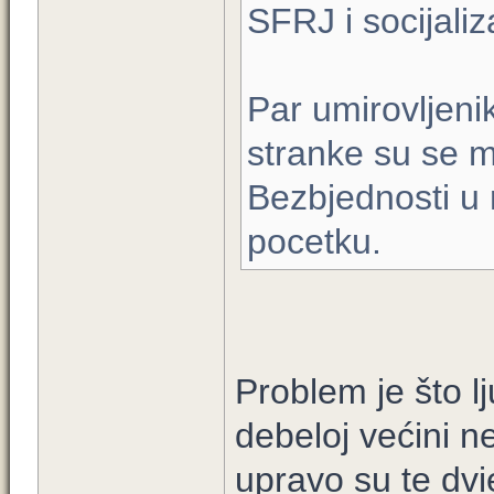
SFRJ i socijali
Par umirovljenik
stranke su se m
Bezbjednosti u
pocetku.
Problem je što lj
debeloj većini n
upravo su te dv