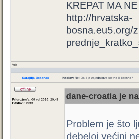
KREPAT MA NE
http://hrvatska-
bosna.eu5.org/z
prednje_kratko_s
Vrh
Sarajlija Bosanac
Naslov:
Re: Da li je zajednistvo stetno ili korisno?
dane-croatia je na
Pridružen/a:
06 vel 2019, 20:48
Postovi:
1999
Problem je što lj
debeloj većini n