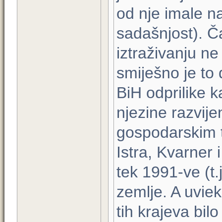
od nje imale na
sadašnjost). 
iztraživanju n
smiješno je to d
BiH odprilike k
njezine razvijen
gospodarskim 
Istra, Kvarner 
tek 1991-ve (t.
zemlje. A uvie
tih krajeva bilo