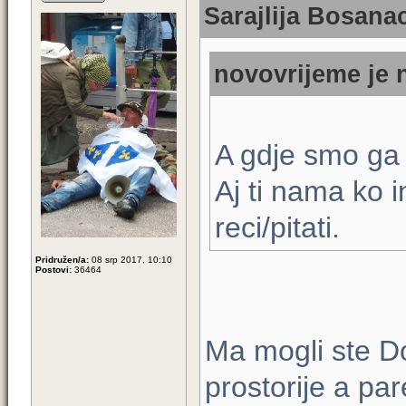
Sarajlija Bosanac
novovrijeme je 
A gdje smo ga 
Aj ti nama ko i
reci/pitati.
Pridružen/a:
08 srp 2017, 10:10
Postovi:
36464
Ma mogli ste Dod
prostorije a par