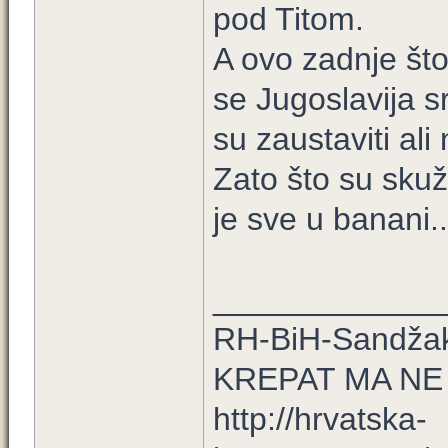
pod Titom.
A ovo zadnje što
se Jugoslavija s
su zaustaviti ali
Zato što su skuž
je sve u banani..
_____________
RH-BiH-Sandžak
KREPAT MA NE
http://hrvatska-