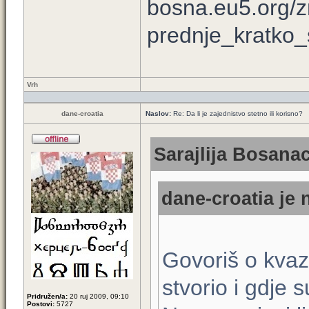
bosna.eu5.org/z
prednje_kratko_s
Vrh
dane-croatia
Naslov:
Re: Da li je zajednistvo stetno ili korisno?
Sarajlija Bosanac
dane-croatia je 
Govoriš o kvazi
stvorio i gdje 
Pridružen/a:
20 ruj 2009, 09:10
Postovi:
5727