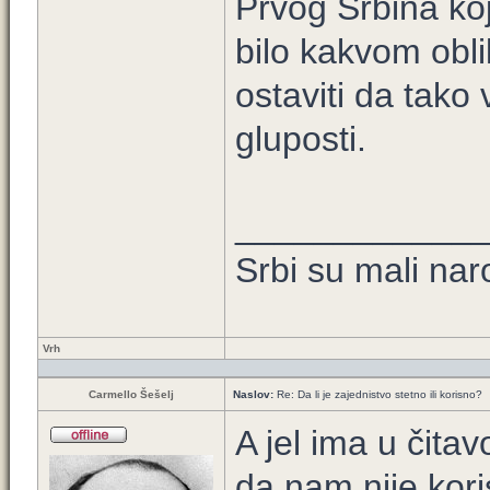
Prvog Srbina ko
bilo kakvom obli
ostaviti da tako
gluposti.
____________
Srbi su mali nar
Vrh
Carmello Šešelj
Naslov:
Re: Da li je zajednistvo stetno ili korisno?
A jel ima u čit
da nam nije kor