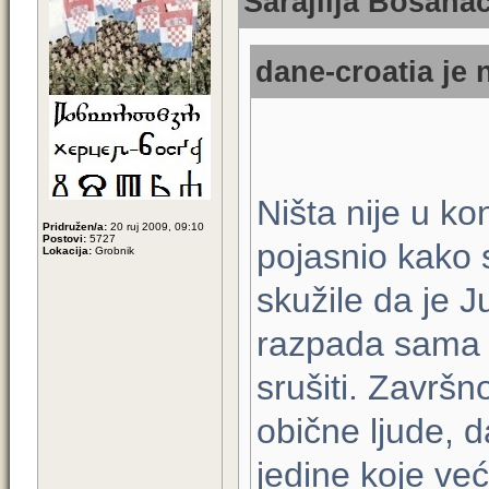
Sarajlija Bosanac
dane-croatia je 
Ništa nije u ko
Pridružen/a:
20 ruj 2009, 09:10
Postovi:
5727
pojasnio kako 
Lokacija:
Grobnik
skužile da je J
razpada sama o
srušiti. Zavr
obične ljude, d
jedine koje već