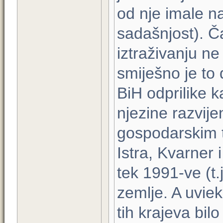
od nje imale na
sadašnjost). 
iztraživanju n
smiješno je to d
BiH odprilike k
njezine razvijen
gospodarskim 
Istra, Kvarner 
tek 1991-ve (t.
zemlje. A uvie
tih krajeva bilo