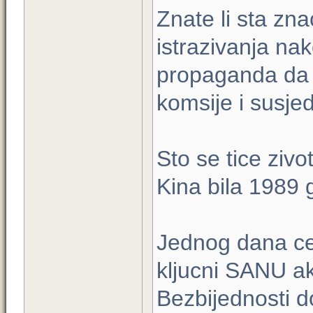
Znate li sta zna
istrazivanja na
propaganda da j
komsije i susje
Sto se tice zivo
Kina bila 1989 
Jednog dana ce 
kljucni SANU a
Bezbijednosti d