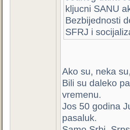
kljucni SANU a
Bezbijednosti d
SFRJ i socijali
Ako su, neka su,
Bili su daleko p
vremenu.
Jos 50 godina Ju
pasaluk.
Samo Srbi, Srpsk