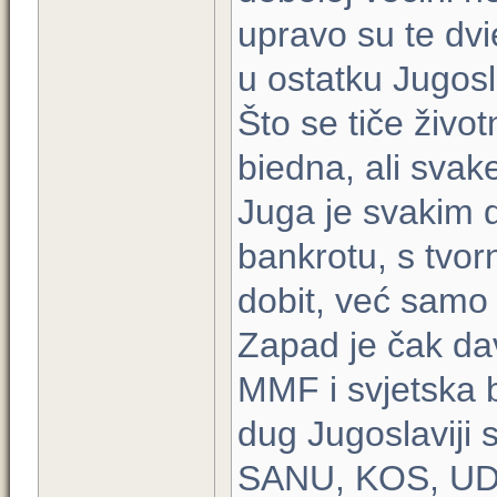
upravo su te dv
u ostatku Jugosl
Što se tiče živo
biedna, ali svake
Juga je svakim 
bankrotu, s tvor
dobit, već samo 
Zapad je čak da
MMF i svjetska b
dug Jugoslaviji 
SANU, KOS, UDBA