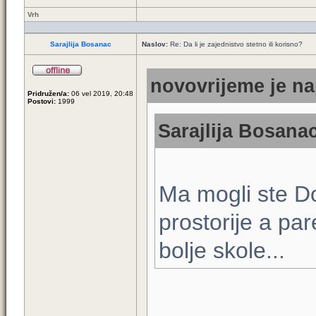
Vrh
Sarajlija Bosanac
Naslov:
Re: Da li je zajednistvo stetno ili korisno?
novovrijeme je na
Pridružen/a:
06 vel 2019, 20:48
Postovi:
1999
Sarajlija Bosanac
Ma mogli ste Dod
prostorije a pare
bolje skole...