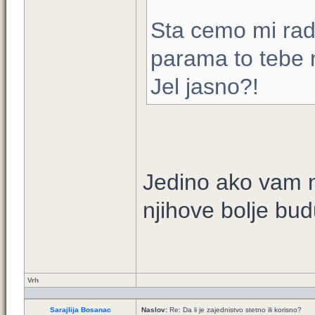
Sta cemo mi radi
parama to tebe
Jel jasno?!
Jedino ako vam n
njihove bolje bud
Vrh
Sarajlija Bosanac
Naslov:
Re: Da li je zajednistvo stetno ili korisno?