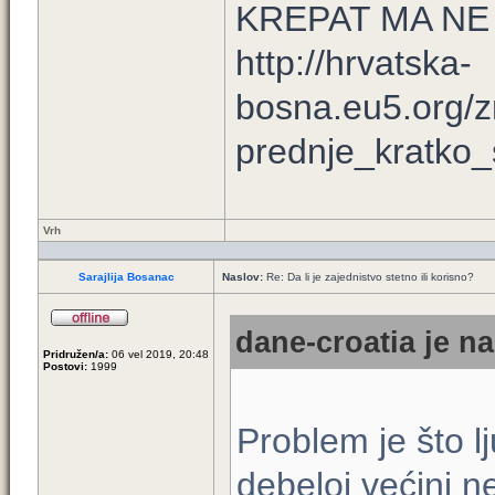
KREPAT MA NE
http://hrvatska-
bosna.eu5.org/z
prednje_kratko_s
Vrh
Sarajlija Bosanac
Naslov:
Re: Da li je zajednistvo stetno ili korisno?
dane-croatia je na
Pridružen/a:
06 vel 2019, 20:48
Postovi:
1999
Problem je što lj
debeloj većini n