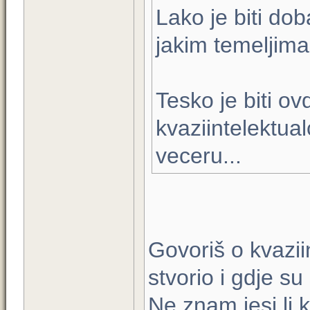
Lako je biti do
jakim temeljima
Tesko je biti ov
kvaziintelektua
veceru...
Govoriš o kvaziin
stvorio i gdje su
Ne znam jesi li 