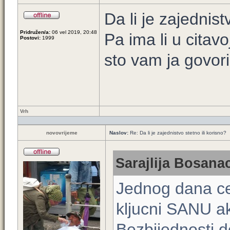
Da li je zajednis
Pridružen/a:
06 vel 2019, 20:48
Pa ima li u citav
Postovi:
1999
sto vam ja govor
Vrh
novovrijeme
Naslov:
Re: Da li je zajednistvo stetno ili korisno?
Sarajlija Bosanac
Jednog dana ce 
kljucni SANU a
Bezbijednosti d