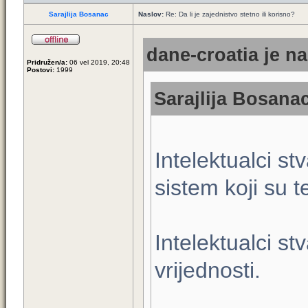
Sarajlija Bosanac
Naslov:
Re: Da li je zajednistvo stetno ili korisno?
dane-croatia je na
Pridružen/a:
06 vel 2019, 20:48
Postovi:
1999
Sarajlija Bosanac
Intelektualci st
sistem koji su t
Intelektualci st
vrijednosti.