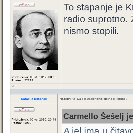
To stapanje je K
radio suprotno. 
nismo stopili.
Pridružen/a:
08 stu 2012, 00:05
Postovi:
22219
Vrh
Sarajlija Bosanac
Naslov:
Re: Da li je zajednistvo stetno ili korisno?
Carmello Šešelj je
Pridružen/a:
06 vel 2019, 20:48
Postovi:
1999
A jel ima u čit