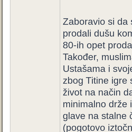
Zaboravio si da s
prodali dušu ko
80-ih opet proda
Također, muslima
Ustašama i svoj
zbog Titine igre 
život na način da
minimalno drže i
glave na stalne 
(pogotovo iztočn