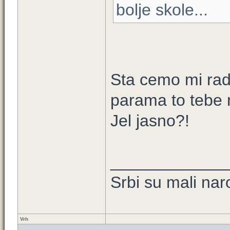
bolje skole...
Sta cemo mi radi
parama to tebe
Jel jasno?!
____________
Srbi su mali nar
Vrh