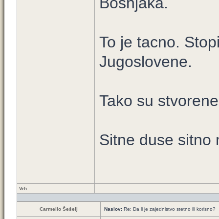
Bosnjaka.
To je tacno. Stopi
Jugoslovene.
Tako su stvorene
Sitne duse sitno m
Vrh
Carmello Šešelj
Naslov:
Re: Da li je zajednistvo stetno ili korisno?