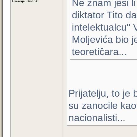
Ne znam jesi li
Lokacija:
Grobnik
diktator Tito d
intelektualcu'' 
Moljevića bio j
teoretičara...
Prijatelju, to je
su zanocile kao
nacionalisti...