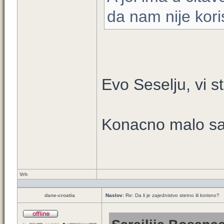
da nam nije kori
Evo Seselju, vi st
Konacno malo sam
Vrh
dane-croatia
Naslov:
Re: Da li je zajednistvo stetno ili korisno?