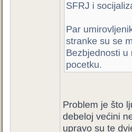
SFRJ i socijali
Par umirovljenik
stranke su se m
Bezbjednosti u
pocetku.
Problem je što lj
debeloj većini n
upravo su te dv