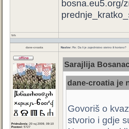
bosna.eu5.org/z
prednje_kratko_s
Vrh
dane-croatia
Naslov:
Re: Da li je zajednistvo stetno ili korisno?
Sarajlija Bosanac
dane-croatia je 
Govoriš o kvazi
stvorio i gdje 
Pridružen/a:
20 ruj 2009, 09:10
Postovi:
5727