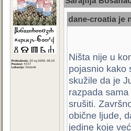
Sarajlija Bosanac
dane-croatia je 
Ništa nije u ko
Pridružen/a:
20 ruj 2009, 09:10
Postovi:
5727
pojasnio kako 
Lokacija:
Grobnik
skužile da je J
razpada sama o
srušiti. Zavr
obične ljude, d
jedine koje već