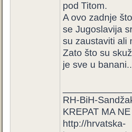
pod Titom.
A ovo zadnje što
se Jugoslavija s
su zaustaviti ali
Zato što su skuž
je sve u banani..
_____________
RH-BiH-Sandžak
KREPAT MA NE
http://hrvatska-