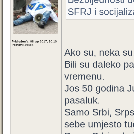
SFRJ i socijali
Pridružen/a:
08 srp 2017, 10:10
Postovi:
36464
Ako su, neka su,
Bili su daleko p
vremenu.
Jos 50 godina Ju
pasaluk.
Samo Srbi, Srpsk
sebe umjesto tud