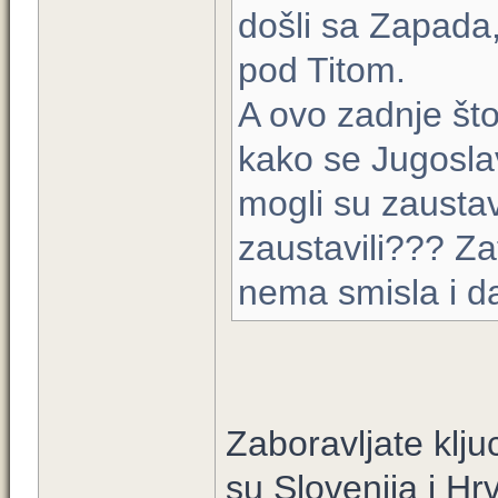
došli sa Zapada,
pod Titom.
A ovo zadnje što
kako se Jugoslav
mogli su zaustavi
zaustavili??? Za
nema smisla i da
Zaboravljate kljuc
su Slovenija i Hr