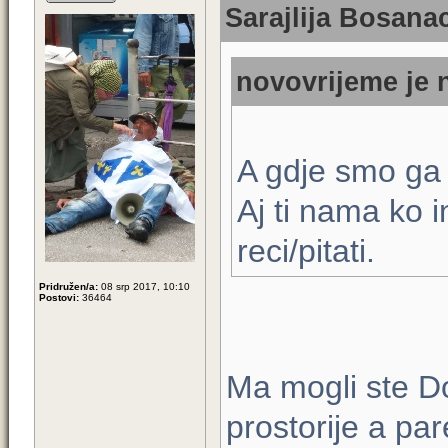
Sarajlija Bosanac
novovrijeme je 
A gdje smo ga 
Aj ti nama ko i
reci/pitati.
Pridružen/a:
08 srp 2017, 10:10
Postovi:
36464
Ma mogli ste Dod
prostorije a par