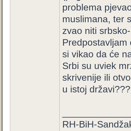
problema pjevao
muslimana, ter se
zvao niti srbsko-
Predpostavljam d
si vikao da će n
Srbi su uviek mrz
skrivenije ili otv
u istoj državi???
_____________
RH-BiH-Sandžak