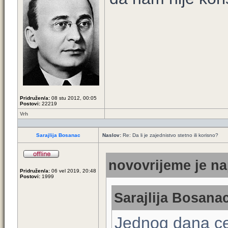
Pridružen/a:
08 stu 2012, 00:05
Postovi:
22219
Vrh
Sarajlija Bosanac
Naslov:
Re: Da li je zajednistvo stetno ili korisno?
novovrijeme je na
Pridružen/a:
06 vel 2019, 20:48
Postovi:
1999
Sarajlija Bosanac
Jednog dana ce 