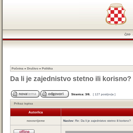
ČPP
Početna
»
Društvo
»
Politika
Da li je zajednistvo stetno ili korisno?
Stranica:
3
/
6
.
[ 127 post(ov)a ]
Prikaz ispisa
Autor/ica
novovrijeme
Naslov:
Re: Da li je zajednistvo stetno ili korisno?