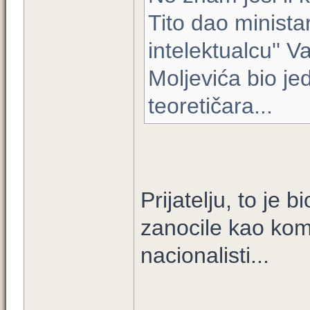
Tito dao minista
intelektualcu'' V
Moljevića bio je
teoretičara...
Prijatelju, to je 
zanocile kao komu
nacionalisti...