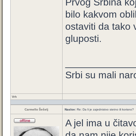
Prvog Srbina ko
bilo kakvom obli
ostaviti da tako
gluposti.
____________
Srbi su mali nar
Vrh
Carmello Šešelj
Naslov:
Re: Da li je zajednistvo stetno ili korisno?
A jel ima u čit
da nam nije kor