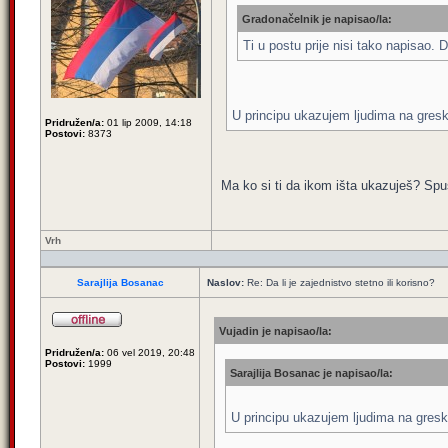
Gradonačelnik je napisao/la:
Ti u postu prije nisi tako napisao.
U principu ukazujem ljudima na greske 
Pridružen/a:
01 lip 2009, 14:18
Postovi:
8373
Ma ko si ti da ikom išta ukazuješ? Spu
Vrh
Sarajlija Bosanac
Naslov:
Re: Da li je zajednistvo stetno ili korisno?
Vujadin je napisao/la:
Pridružen/a:
06 vel 2019, 20:48
Postovi:
1999
Sarajlija Bosanac je napisao/la:
U principu ukazujem ljudima na greske 