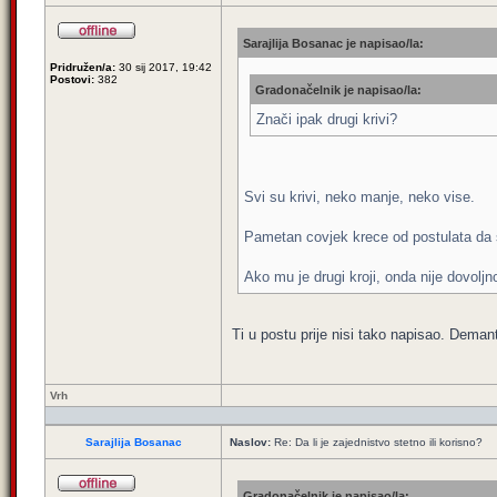
Sarajlija Bosanac je napisao/la:
Pridružen/a:
30 sij 2017, 19:42
Postovi:
382
Gradonačelnik je napisao/la:
Znači ipak drugi krivi?
Svi su krivi, neko manje, neko vise.
Pametan covjek krece od postulata da 
Ako mu je drugi kroji, onda nije dovolj
Ti u postu prije nisi tako napisao. Dema
Vrh
Sarajlija Bosanac
Naslov:
Re: Da li je zajednistvo stetno ili korisno?
Gradonačelnik je napisao/la: