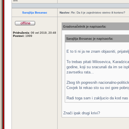
Vrh
Sarajlija Bosanac
Naslov:
Re: Da li je zajednistvo stetno ili korisno?
Gradonačelnik je napisao/la:
Pridružen/a:
06 vel 2019, 20:48
Postovi:
1999
Sarajlija Bosanac je napisao/la:
E to ti ni ja ne znam objasniti, prijatel
To trebas pitati Milosevica, Karadzica,
godine, koji su sracunali da im se isp
zavrsetku rata...
Zbog tih pogresnih nacionalno-politick
Covjek bi rekao sto su ovi gore pobroj
Radi toga sam i zakljucio da kod nas
Znači ipak drugi krivi?