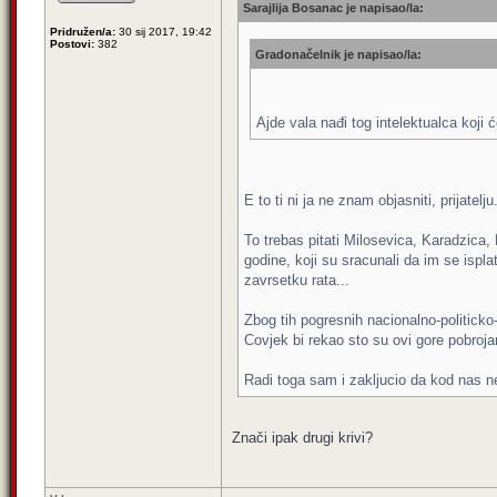
Sarajlija Bosanac je napisao/la:
Pridružen/a:
30 sij 2017, 19:42
Postovi:
382
Gradonačelnik je napisao/la:
Ajde vala nađi tog intelektualca koj
E to ti ni ja ne znam objasniti, prijatelju
To trebas pitati Milosevica, Karadzica, K
godine, koji su sracunali da im se ispla
zavrsetku rata...
Zbog tih pogresnih nacionalno-politicko-
Covjek bi rekao sto su ovi gore pobrojan
Radi toga sam i zakljucio da kod nas n
Znači ipak drugi krivi?