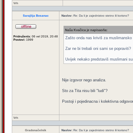
Vrh
Sarajlija Bosanac
Naslov:
Re: Da li je zajednistvo stetno ili korisno?
Naša Kvačica je napisao/la:
Pridružen/a:
06 vel 2019, 20:48
Zašto onda nas kriviš za muslimansko d
Postovi:
1999
Zar ne bi trebali oni sami se popraviti?
Uvijek nekako predstaviš muslimani su lu
Nije izgovor nego analiza.
Sto za Tita nisu bili "ludi"?
Postoji i pojedinacna i kolektivna odgovor
Vrh
Gradonačelnik
Naslov:
Re: Da li je zajednistvo stetno ili korisno?