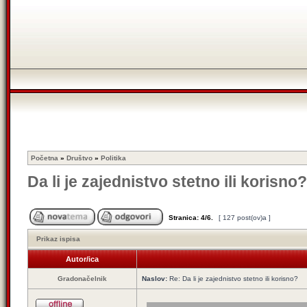
Početna
»
Društvo
»
Politika
Da li je zajednistvo stetno ili korisno?
Stranica:
4
/
6
.
[ 127 post(ov)a ]
Prikaz ispisa
Autor/ica
Gradonačelnik
Naslov:
Re: Da li je zajednistvo stetno ili korisno?