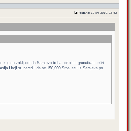
Postano:
10 srp 2019, 16:52
oji su zakljucili da Sarajevo treba opkoliti i granatirati cetiri
sija i koji su naredili da se 150,000 Srba iseli iz Sarajeva po