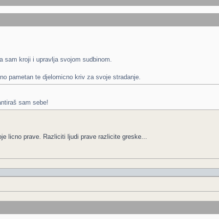
 sam kroji i upravlja svojom sudbinom.
ljno pametan te djelomicno kriv za svoje stradanje.
antiraš sam sebe!
 licno prave. Razliciti ljudi prave razlicite greske...