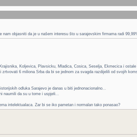
i će nam objasniti da je u našem interesu što u sarajevskim firmama radi 99,
.
rajisnika, Koljevica, Plavsicku, Mladica, Cosica, Seselja, Ekmecica i ostale koj
ti zrtvovati 6 miliona Srba da bi se jednom za svagda razdijelili od svojih koms
istorijskih odluka Sarajevo je danas u biti jednonacionalno...
i naumili da su u tome i uspjeli...
ema intelektualaca. Zar bi se iko pametan i normalan tako ponasao?