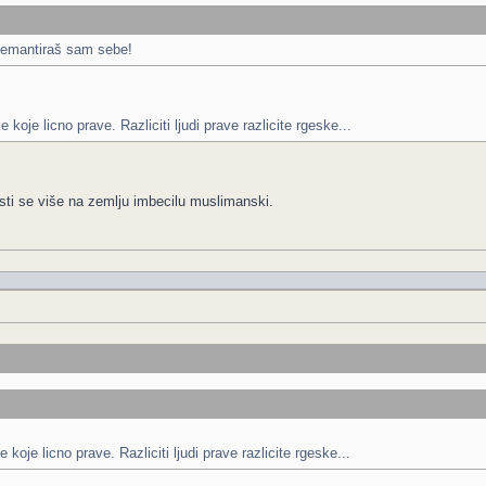
 Demantiraš sam sebe!
koje licno prave. Razliciti ljudi prave razlicite rgeske...
sti se više na zemlju imbecilu muslimanski.
koje licno prave. Razliciti ljudi prave razlicite rgeske...