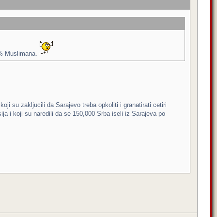
99% Muslimana.
i su zakljucili da Sarajevo treba opkoliti i granatirati cetiri
ija i koji su naredili da se 150,000 Srba iseli iz Sarajeva po