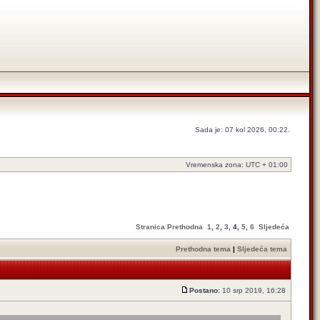
Sada je: 07 kol 2026, 00:22.
Vremenska zona: UTC + 01:00
Stranica
Prethodna
1
,
2
,
3
,
4
,
5
,
6
Sljedeća
Prethodna tema
|
Sljedeća tema
Postano:
10 srp 2019, 16:28