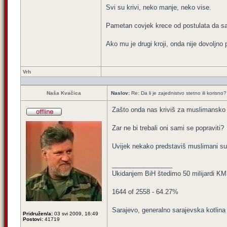
Svi su krivi, neko manje, neko vise.
Pametan covjek krece od postulata da sa
Ako mu je drugi kroji, onda nije dovoljno
Vrh
Naša Kvačica
Naslov:
Re: Da li je zajednistvo stetno ili korisno?
Zašto onda nas kriviš za muslimansko 
Zar ne bi trebali oni sami se popraviti?
Uvijek nekako predstaviš muslimani su l
_________________
Ukidanjem BiH štedimo 50 milijardi KM
1644 of 2558 - 64.27%
Sarajevo, generalno sarajevska kotlina 
Pridružen/a:
03 svi 2009, 16:49
Postovi:
41719