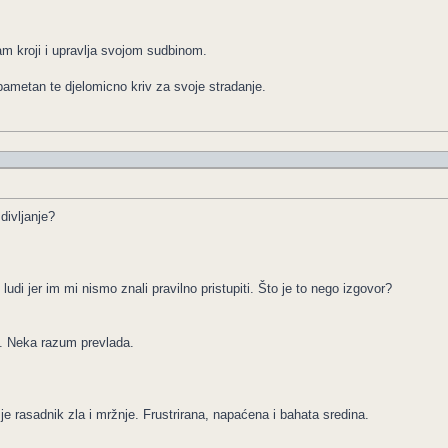
m kroji i upravlja svojom sudbinom.
 pametan te djelomicno kriv za svoje stradanje.
divljanje?
udi jer im mi nismo znali pravilno pristupiti. Što je to nego izgovor?
. Neka razum prevlada.
je rasadnik zla i mržnje. Frustrirana, napaćena i bahata sredina.