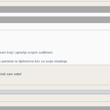
sam kroji i upravlja svojom sudbinom.
no pametan te djelomicno kriv za svoje stradanje.
ntiraš sam sebe!