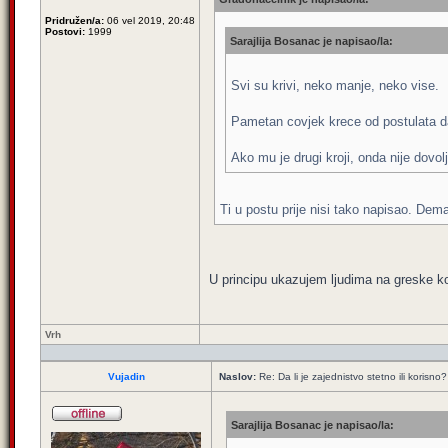
Pridružen/a:
06 vel 2019, 20:48
Postovi:
1999
Sarajlija Bosanac je napisao/la:
Svi su krivi, neko manje, neko vise.
Pametan covjek krece od postulata da
Ako mu je drugi kroji, onda nije dovo
Ti u postu prije nisi tako napisao. Dem
U principu ukazujem ljudima na greske koje
Vrh
Vujadin
Naslov:
Re: Da li je zajednistvo stetno ili korisno?
Sarajlija Bosanac je napisao/la: