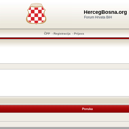
HercegBosna.org
Forum Hrvata BiH
ČPP
-
Registracija
-
Prijava
Poruka