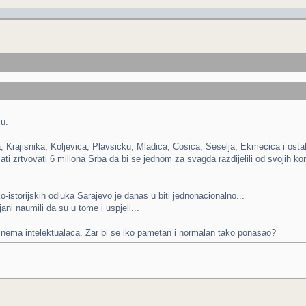
ju.
 Krajisnika, Koljevica, Plavsicku, Mladica, Cosica, Seselja, Ekmecica i ostale k
lati zrtvovati 6 miliona Srba da bi se jednom za svagda razdijelili od svojih kom
o-istorijskih odluka Sarajevo je danas u biti jednonacionalno...
ani naumili da su u tome i uspjeli...
 nema intelektualaca. Zar bi se iko pametan i normalan tako ponasao?