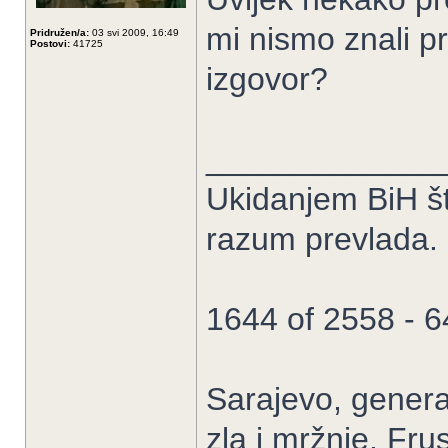
mi nismo znali pra
Pridružen/a:
03 svi 2009, 16:49
Postovi:
41725
izgovor?
_____________
Ukidanjem BiH št
razum prevlada.
1644 of 2558 - 
Sarajevo, genera
zla i mržnje. Fru