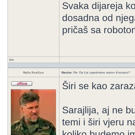
Svaka dijareja k
dosadna od njega
pričaš sa roboto
Vrh
Naša Kvačica
Naslov:
Re: Da li je zajednistvo stetno ili korisno?
Širi se kao zara
Sarajlija, aj ne b
temi i širi vjeru 
koliko budemo i