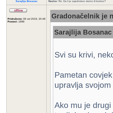
Sarajlija Bosanac
Naslov:
Re: Da li je zajednistvo stetno ili korisno?
Gradonačelnik je n
Pridružen/a:
06 vel 2019, 20:48
Postovi:
1999
Sarajlija Bosanac 
Svi su krivi, ne
Pametan covjek 
upravlja svojom
Ako mu je drugi 