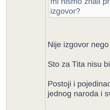
mi nismo znali pra
izgovor?
Nije izgovor nego
Sto za Tita nisu bil
Postoji i pojedina
jednog naroda i s