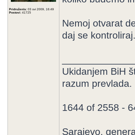
Pridružen/a:
03 svi 2009, 16:49
Postovi:
41725
Nemoj otvarat de
daj se kontroliraj
_____________
Ukidanjem BiH št
razum prevlada.
1644 of 2558 - 
Sarajevo, genera