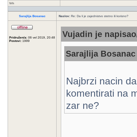
Vrh
Sarajlija Bosanac
Naslov:
Re: Da li je zajednistvo stetno ili korisno?
Vujadin je napisao/
Pridružen/a:
06 vel 2019, 20:48
Postovi:
1999
Sarajlija Bosanac 
Najbrzi nacin da
komentirati na m
zar ne?