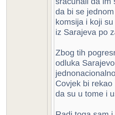
sracunali da im s
da bi se jednom 
komsija i koji su
iz Sarajeva po z
Zbog tih pogresn
odluka Sarajevo 
jednonacionalno
Covjek bi rekao 
da su u tome i us
Radi toga sam i