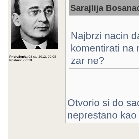
Sarajlija Bosanac
Najbrzi nacin d
komentirati na 
Pridružen/a:
08 stu 2012, 00:05
zar ne?
Postovi:
22219
Otvorio si do sa
neprestano kao 