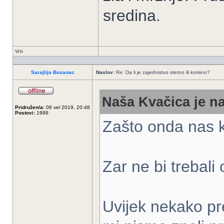
sredina.
Vrh
Sarajlija Bosanac
Naslov:
Re: Da li je zajednistvo stetno ili korisno?
Naša Kvačica je na
Pridružen/a:
06 vel 2019, 20:48
Postovi:
1999
Zašto onda nas k
Zar ne bi trebali
Uvijek nekako pre