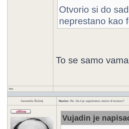
Otvorio si do sad
neprestano kao f
To se samo vama ci
Vrh
Carmello Šešelj
Naslov:
Re: Da li je zajednistvo stetno ili korisno?
Vujadin je napisao