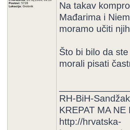
Na takav komprom
Postovi:
5728
Lokacija:
Grobnik
Mađarima i Niemc
moramo učiti njih
Što bi bilo da ste
morali pisati čast
_____________
RH-BiH-Sandžak-
KREPAT MA NE
http://hrvatska-