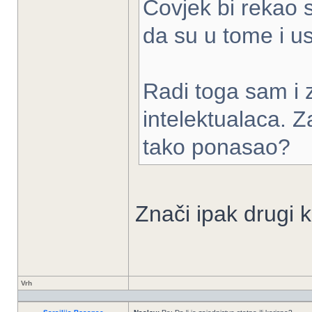
Covjek bi rekao s
da su u tome i usp
Radi toga sam i 
intelektualaca. Z
tako ponasao?
Znači ipak drugi k
Vrh