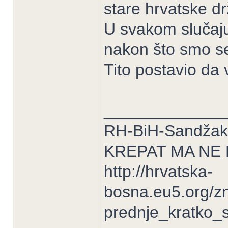
stare hrvatske d
U svakom slučaju
nakon što smo se
Tito postavio da
_____________
RH-BiH-Sandžak-
KREPAT MA NE
http://hrvatska-
bosna.eu5.org/z
prednje_kratko_s