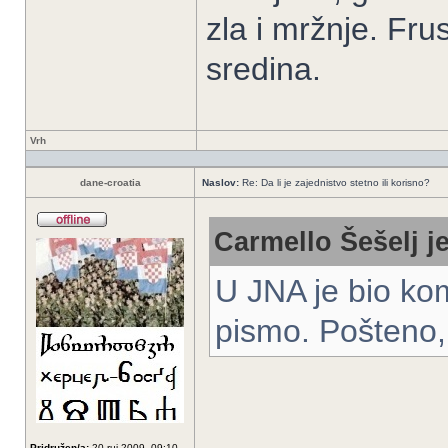
zla i mržnje. Fru
sredina.
Vrh
dane-croatia
Naslov:
Re: Da li je zajednistvo stetno ili korisno?
Carmello Šešelj je
U JNA je bio komp
pismo. Pošteno,
Pridružen/a:
20 ruj 2009, 09:10