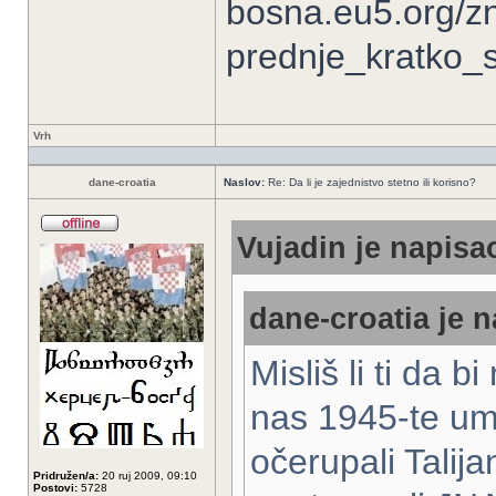
bosna.eu5.org/z
prednje_kratko_s
Vrh
dane-croatia
Naslov:
Re: Da li je zajednistvo stetno ili korisno?
Vujadin je napisao
dane-croatia je n
Misliš li ti da 
nas 1945-te um
očerupali Talija
Pridružen/a:
20 ruj 2009, 09:10
Postovi:
5728