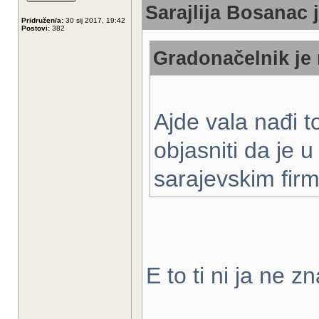
Sarajlija Bosanac 
Pridružen/a:
30 sij 2017, 19:42
Postovi:
382
Gradonačelnik je 
Ajde vala nađi t
objasniti da je 
sarajevskim fi
E to ti ni ja ne zn