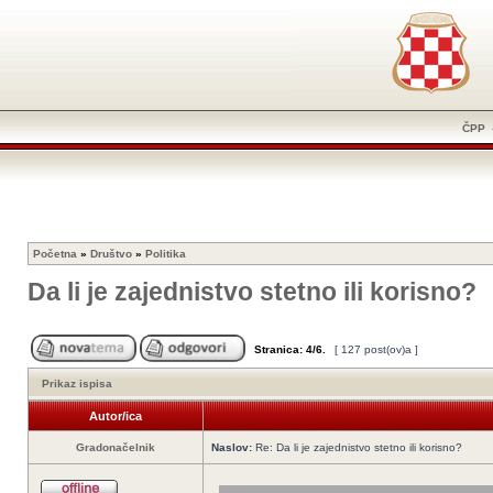
ČPP
Početna
»
Društvo
»
Politika
Da li je zajednistvo stetno ili korisno?
Stranica:
4
/
6
.
[ 127 post(ov)a ]
Prikaz ispisa
Autor/ica
Gradonačelnik
Naslov:
Re: Da li je zajednistvo stetno ili korisno?