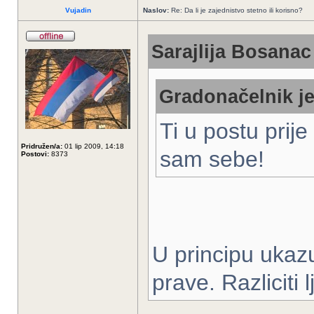
Vujadin
Naslov:
Re: Da li je zajednistvo stetno ili korisno?
Sarajlija Bosanac 
Gradonačelnik je
Ti u postu prij
Pridružen/a:
01 lip 2009, 14:18
sam sebe!
Postovi:
8373
U principu ukaz
prave. Razliciti l