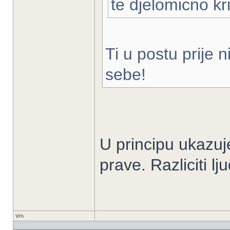
te djelomicno kr
Ti u postu prije 
sebe!
U principu ukazuj
prave. Razliciti lj
Vrh