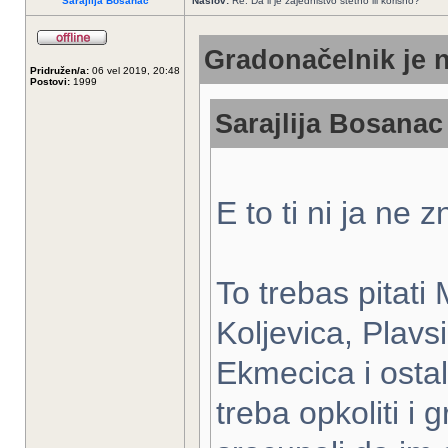
Sarajlija Bosanac
Naslov:
Re: Da li je zajednistvo stetno ili korisno?
Gradonačelnik je n
Pridružen/a:
06 vel 2019, 20:48
Postovi:
1999
Sarajlija Bosanac 
E to ti ni ja ne z
To trebas pitati 
Koljevica, Plavs
Ekmecica i ostal
treba opkoliti i g