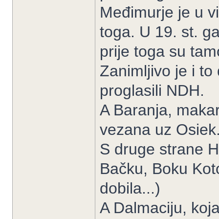
Međimurje je u v
toga. U 19. st. ga
prije toga su tamo
Zanimljivo je i t
proglasili NDH.
A Baranja, makar 
vezana uz Osiek
S druge strane Hr
Bačku, Boku Koto
dobila...)
A Dalmaciju, koja 