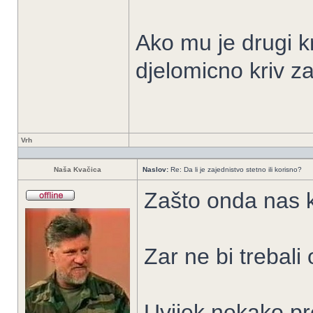
Ako mu je drugi k
djelomicno kriv za
Vrh
Naša Kvačica
Naslov:
Re: Da li je zajednistvo stetno ili korisno?
Zašto onda nas k
Zar ne bi trebali
Uvijek nekako pr