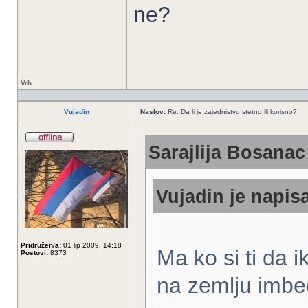
ne?
Vrh
Vujadin
Naslov:
Re: Da li je zajednistvo stetno ili korisno?
Sarajlija Bosanac 
Vujadin je napisa
Pridružen/a:
01 lip 2009, 14:18
Ma ko si ti da 
Postovi:
8373
na zemlju imbe