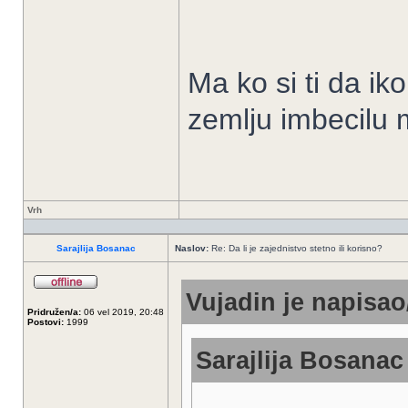
Ma ko si ti da ik
zemlju imbecilu 
Vrh
Sarajlija Bosanac
Naslov:
Re: Da li je zajednistvo stetno ili korisno?
Vujadin je napisao/
Pridružen/a:
06 vel 2019, 20:48
Postovi:
1999
Sarajlija Bosanac 