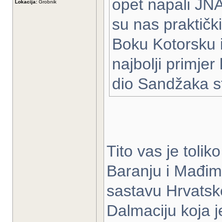
opet napali JNA k
Lokacija:
Grobnik
su nas praktičk
Boku Kotorsku i
najbolji primjer
dio Sandžaka st
Tito vas je tolik
Baranju i Mađim
sastavu Hrvatske
Dalmaciju koja j