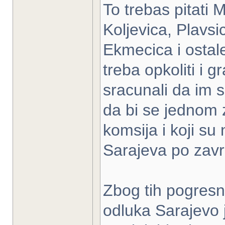
To trebas pitati 
Koljevica, Plavsi
Ekmecica i ostale
treba opkoliti i gr
sracunali da im s
da bi se jednom z
komsija i koji su 
Sarajeva po zavrs
Zbog tih pogresni
odluka Sarajevo j