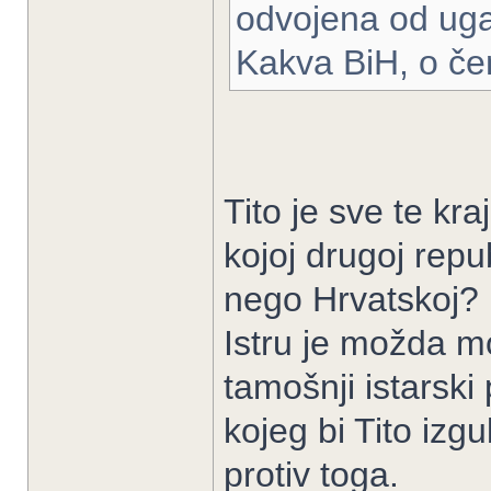
odvojena od uga
Kakva BiH, o če
Tito je sve te kra
kojoj drugoj repub
nego Hrvatskoj?
Istru je možda mog
tamošnji istarski
kojeg bi Tito izgu
protiv toga.