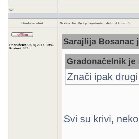
Vrh
Gradonačelnik
Naslov:
Re: Da li je zajednistvo stetno ili korisno?
Sarajlija Bosanac 
Pridružen/a:
30 sij 2017, 19:42
Postovi:
382
Gradonačelnik je 
Znači ipak drugi 
Svi su krivi, nek