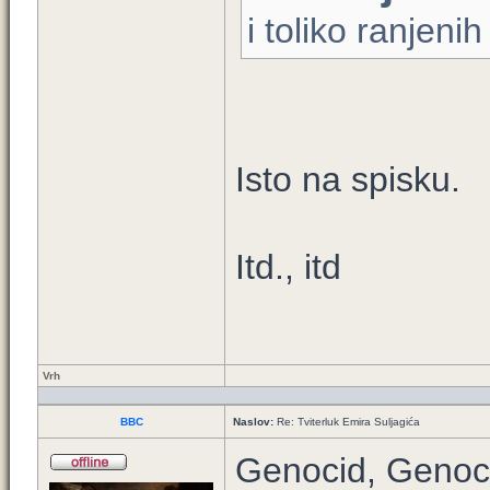
i toliko ranjenih
Isto na spisku.
Itd., itd
Vrh
BBC
Naslov:
Re: Tviterluk Emira Suljagića
Genocid, Genoc