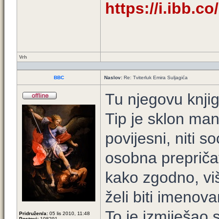
https://i.ibb.c
Vrh
BBC
Naslov:
Re: Tviterluk Emira Suljagića
Tu njegovu knjig
Tip je sklon man
povijesni, niti 
osobna prepriča
kako zgodno, viš
želi biti imenova
To je izmiješao
Pridružen/a:
05 lis 2010, 11:48
Postovi:
108291