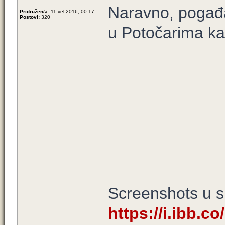
Naravno, pogađa
Pridružen/a:
11 vel 2016, 00:17
Postovi:
320
u Potočarima ka
Screenshots u sl
https://i.ibb.