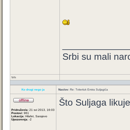
____________
Srbi su mali nar
Vrh
Ko drugi nego ja
Naslov:
Re: Tviterluk Emira Suljagića
Što Suljaga likuj
Pridružen/a:
21 svi 2013, 16:03
Postovi:
961
Lokacija:
Hilafet, Sarajevo
Upozorenja:
-2
_____________