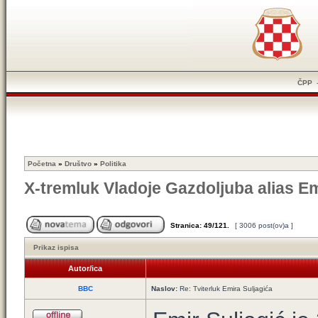
ČPP
Početna
»
Društvo
»
Politika
X-tremluk Vladoje Gazdoljuba alias Em
Stranica:
49
/
121
.
[ 3006 post(ov)a ]
Prikaz ispisa
Autor/ica
BBC
Naslov:
Re: Tviterluk Emira Suljagića