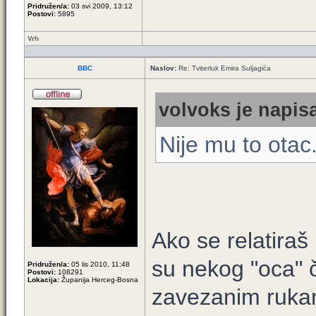
Pridružen/a:
03 svi 2009, 13:12
Postovi:
5895
Vrh
BBC
Naslov:
Re: Tviterluk Emira Suljagića
volvoks je napisa
Nije mu to otac
Ako se relatiraš
su nekog "oca" če
Pridružen/a:
05 lis 2010, 11:48
Postovi:
108291
Lokacija:
Županija Herceg-Bosna
zavezanim rukam