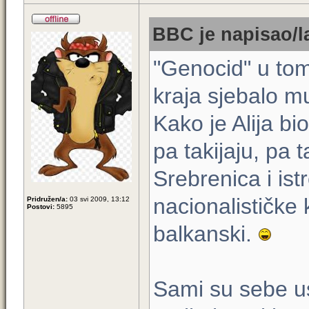
BBC je napisao/l
"Genocid" u tom
kraja sjebalo mu
Kako je Alija bio
pa takijaju, pa
Srebrenica i ist
nacionalističke
Pridružen/a:
03 svi 2009, 13:12
Postovi:
5895
balkanski.
Sami su sebe usp