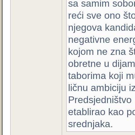
sa samim sobom
reći sve ono št
njegova kandida
negativne energ
kojom ne zna š
obretne u dijame
taborima koji m
ličnu ambiciju i
Predsjedništvo 
etablirao kao p
srednjaka.