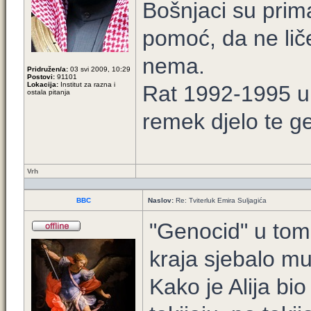
Bošnjaci su prim
pomoć, da ne lič
nema.
Pridružen/a:
03 svi 2009, 10:29
Postovi:
91101
Lokacija:
Institut za razna i
Rat 1992-1995 u B
ostala pitanja
remek djelo te ge
Vrh
BBC
Naslov:
Re: Tviterluk Emira Suljagića
"Genocid" u tom
kraja sjebalo mu
Kako je Alija bio