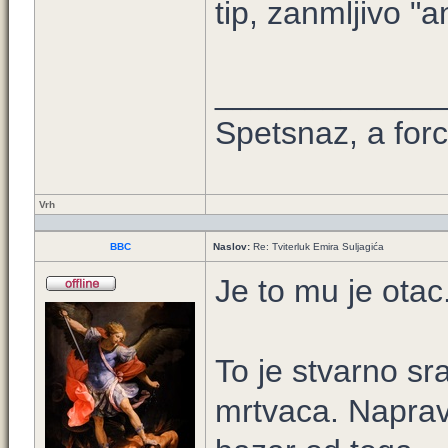
tip, zanmljivo 
____________
Spetsnaz, a forc
Vrh
BBC
Naslov:
Re: Tviterluk Emira Suljagića
Je to mu je otac
To je stvarno sr
mrtvaca. Napravil