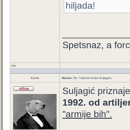
hiljada!
____________
Spetsnaz, a forc
Vrh
Korda
Naslov:
Re: Tviterluk Emira Suljagića
Suljagić priznaj
1992. od artilje
"armije bih".