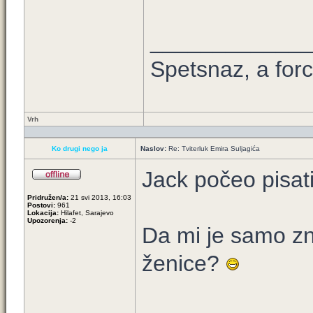
____________
Spetsnaz, a forc
Vrh
Ko drugi nego ja
Naslov:
Re: Tviterluk Emira Suljagića
Jack počeo pisat
Pridružen/a:
21 svi 2013, 16:03
Postovi:
961
Lokacija:
Hilafet, Sarajevo
Upozorenja:
-2
Da mi je samo zn
ženice?