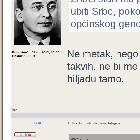
ubiti Srbe, pok
općinskog geno
Ne metak, nego g
Pridružen/a:
08 stu 2012, 00:05
Postovi:
22219
takvih, ne bi me
hiljadu tamo.
Vrh
BBC
Naslov:
Re: Tviterluk Emira Suljagića