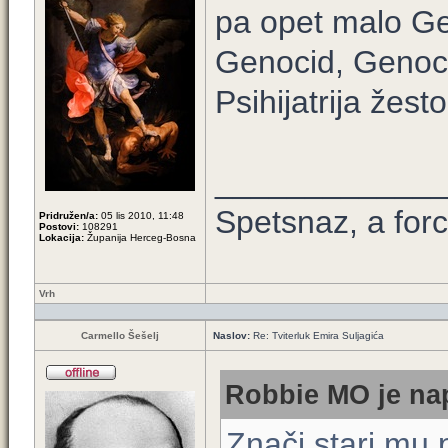
pa opet malo Ge
Genocid, Genoc
Psihijatrija žest
____________
Spetsnaz, a forc
Pridružen/a:
05 lis 2010, 11:48
Postovi:
108291
Lokacija:
Županija Herceg-Bosna
Vrh
Carmello Šešelj
Naslov:
Re: Tviterluk Emira Suljagića
Robbie MO je nap
Znači stari mu 