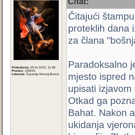
Citat:
Čitajući štampu
proteklih dana 
za člana "bošnj
Paradoksalno je
Pridružen/a:
05 lis 2010, 11:48
Postovi:
108291
mjesto ispred n
Lokacija:
Županija Herceg-Bosna
upisati izjavom
Otkad ga poznaj
Bahat. Nakon af
ukidanja vjero