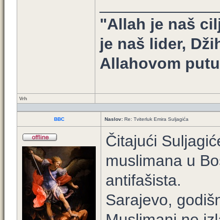
_____________
"Allah je naš ci
je naš lider, Dž
Allahovom putu 
Vrh
BBC
Naslov:
Re: Tviterluk Emira Suljagića
Čitajući Suljagić
muslimana u Bos
antifašista.
Sarajevo, godišn
Muslimani ne izl