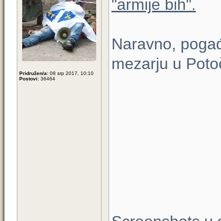
"armije bih".
Naravno, pogađ
mezarju u Poto
Pridružen/a:
08 srp 2017, 10:10
Postovi:
36464