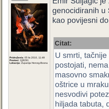
Emir Suljagić je
genocidiranih u 
kao povijesni d
Citat:
U smrti, tačni
Pridružen/a:
05 lis 2010, 11:48
Postovi:
108291
postojati, nema
Lokacija:
Županija Herceg-Bosna
masovno smaknu
oštrice u mraku,
nesvodivi potez
hiljada tabuta, 