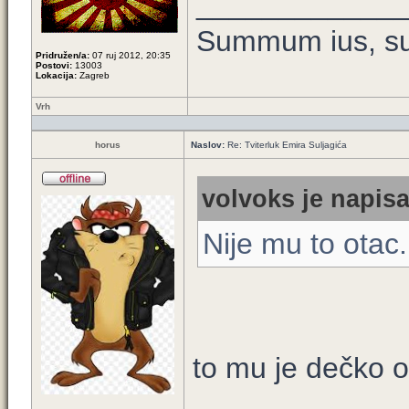
____________
Summum ius, su
Pridružen/a:
07 ruj 2012, 20:35
Postovi:
13003
Lokacija:
Zagreb
Vrh
horus
Naslov:
Re: Tviterluk Emira Suljagića
volvoks je napisa
Nije mu to otac.
to mu je dečko 