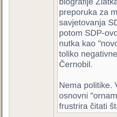
biografije Zlat
preporuka za mi
savjetovanja S
potom SDP-ovog
nutka kao "novo 
toliko negativn
Černobil.
Nema politike. V
osnovni "ornam
frustrira čitati 