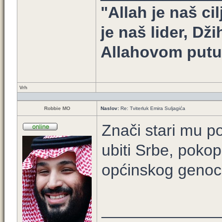
"Allah je naš ci
je naš lider, Dž
Allahovom putu 
Vrh
Robbie MO
Naslov:
Re: Tviterluk Emira Suljagića
Znači stari mu p
ubiti Srbe, poko
općinskog genoc
_____________