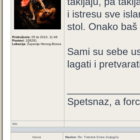
takijaju, pa tak
i istresu sve isl
stol. Onako baš
Pridružen/a:
05 lis 2010, 11:48
Postovi:
108291
Lokacija:
Županija Herceg-Bosna
Sami su sebe uspj
lagati i pretvarat
____________
Spetsnaz, a forc
Vrh
horus
Naslov:
Re: Tviterluk Emira Suljagića