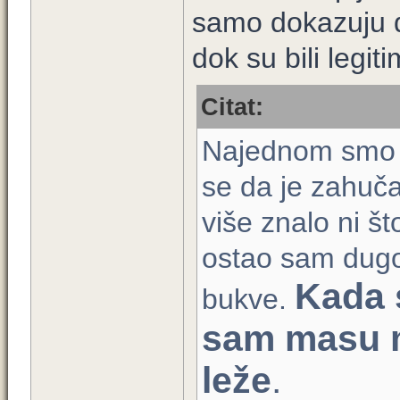
samo dokazuju da
dok su bili legit
Citat:
Najednom smo os
se da je zahuča
više znalo ni št
ostao sam dugo
Kada 
bukve.
sam masu m
leže
.