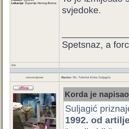
Lokacija:
Županija Herceg-Bosna
svjedoke.
____________
Spetsnaz, a forc
Vrh
novovrijeme
Naslov:
Re: Tviterluk Emira Suljagića
Korda je napisao
Suljagić prizna
1992. od artilj