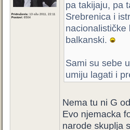
pa takijaju, pa
Srebrenica i ist
Pridružen/a:
13 ožu 2011, 22:11
Postovi:
6504
nacionalističke
balkanski.
Sami su sebe usp
umiju lagati i pr
Nema tu ni G od
Evo njemacka fo
narode skuplja s