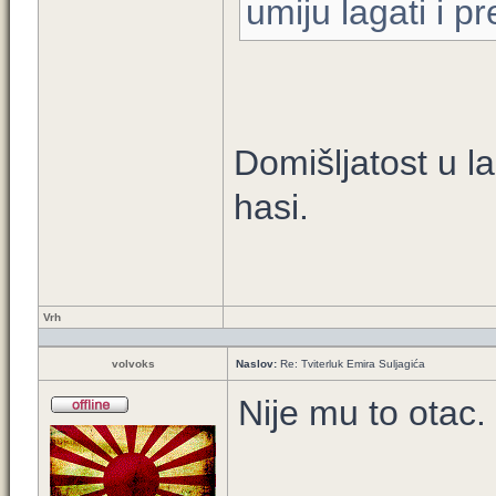
umiju lagati i pr
Domišljatost u la
hasi.
Vrh
volvoks
Naslov:
Re: Tviterluk Emira Suljagića
Nije mu to otac.