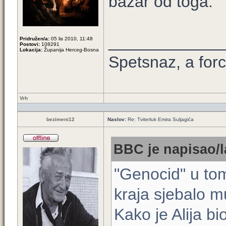
bazar od toga.
____________
Pridružen/a:
05 lis 2010, 11:48
Postovi:
108291
Lokacija:
Županija Herceg-Bosna
Spetsnaz, a forc
Vrh
bezimeni12
Naslov:
Re: Tviterluk Emira Suljagića
BBC je napisao/l
"Genocid" u tom
kraja sjebalo mu
Kako je Alija bi