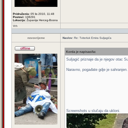
Pridružen/a:
05 lis 2010, 11:48
Postovi:
108291
Lokacija:
Županija Herceg-Bosna
Vrh
novovrijeme
Naslov:
Re: Tviterluk Emira Suljagića
Korda je napisao/la:
Suljagić priznaje da je njegov otac S
Naravno, pogađate gdje je sahranjen
Screenshots u slučaju da ukloni.