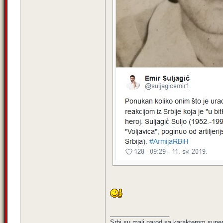
_________________
Srbi su mali narod sa karakterom super 