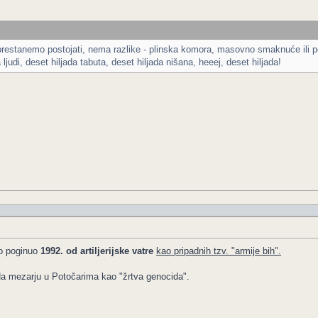
restanemo postojati, nema razlike - plinska komora, masovno smaknuće ili podm
judi, deset hiljada tabuta, deset hiljada nišana, heeej, deset hiljada!
jo poginuo
1992. od artiljerijske vatre
kao pripadnih tzv. "armije bih".
Na mezarju u Potočarima kao "žrtva genocida".