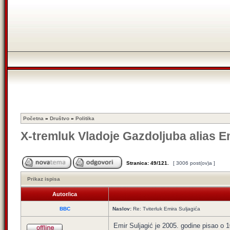
Početna
»
Društvo
»
Politika
X-tremluk Vladoje Gazdoljuba alias E
Stranica:
49
/
121
.
[ 3006 post(ov)a ]
Prikaz ispisa
Autor/ica
BBC
Naslov:
Re: Tviterluk Emira Suljagića
Emir Suljagić je 2005. godine pisao o 1