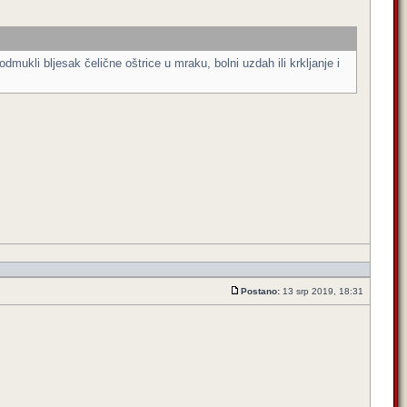
ukli bljesak čelične oštrice u mraku, bolni uzdah ili krkljanje i
Postano:
13 srp 2019, 18:31