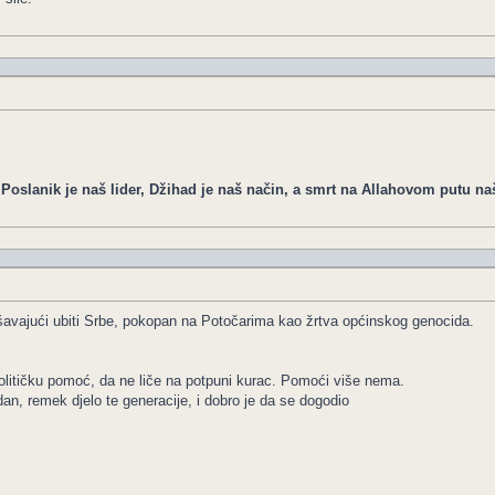
, Poslanik je naš lider, Džihad je naš način, a smrt na Allahovom putu na
šavajući ubiti Srbe, pokopan na Potočarima kao žrtva općinskog genocida.
olitičku pomoć, da ne liče na potpuni kurac. Pomoći više nema.
dan, remek djelo te generacije, i dobro je da se dogodio