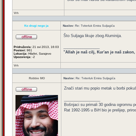
Vrh
Ko drugi nego ja
Naslov:
Re: Tviterluk Emira Suljagića
Što Suljaga likuje zbog Aluminija.
_________________
Pridružen/a:
21 svi 2013, 16:03
Postovi:
961
"Allah je naš cilj, Kur'an je naš zakon
Lokacija:
Hilafet, Sarajevo
Upozorenja:
-2
Vrh
Robbie MO
Naslov:
Re: Tviterluk Emira Suljagića
Znači stari mu popio metak u borbi poku
_________________
Bošnjaci su primali 30 godina ogromnu p
Rat 1992-1995 u BiH bio je prelijep, priro