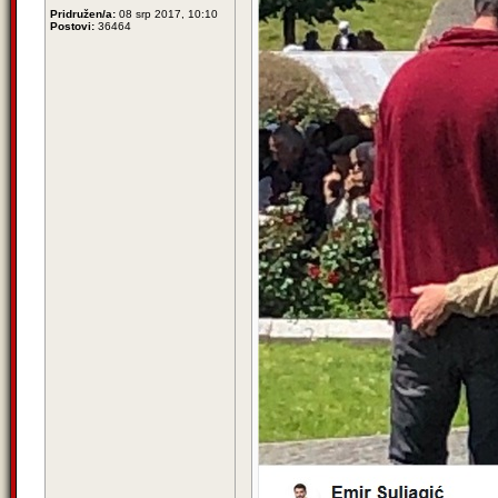
Pridružen/a:
08 srp 2017, 10:10
Postovi:
36464