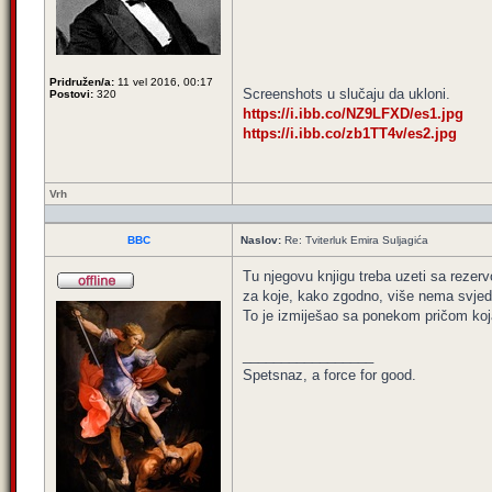
Pridružen/a:
11 vel 2016, 00:17
Screenshots u slučaju da ukloni.
Postovi:
320
https://i.ibb.co/NZ9LFXD/es1.jpg
https://i.ibb.co/zb1TT4v/es2.jpg
Vrh
BBC
Naslov:
Re: Tviterluk Emira Suljagića
Tu njegovu knjigu treba uzeti sa rezerv
za koje, kako zgodno, više nema svjedok
To je izmiješao sa ponekom pričom koj
_________________
Spetsnaz, a force for good.