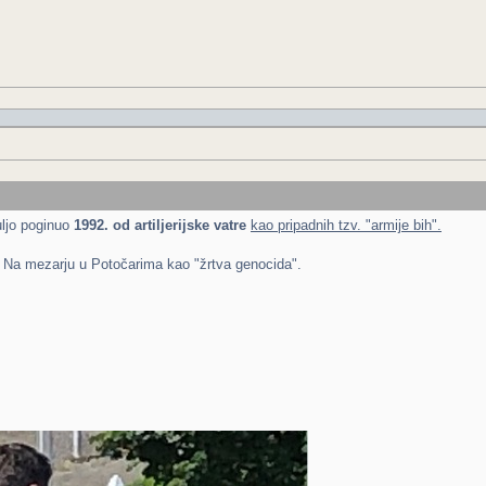
uljo poginuo
1992. od artiljerijske vatre
kao pripadnih tzv. "armije bih".
. Na mezarju u Potočarima kao "žrtva genocida".