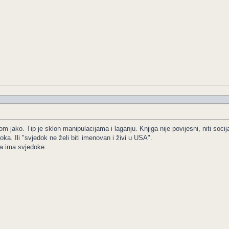
om jako. Tip je sklon manipulacijama i laganju. Knjiga nije povijesni, niti so
a. Ili "svjedok ne želi biti imenovan i živi u USA".
a ima svjedoke.