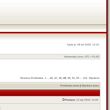
Sada je: 08 kol 2026, 13:10.
Vremenska zona: UTC + 01:00
Stranica
Prethodna
1
...
46
,
47
,
48
,
49
,
50
,
51
,
52
...
121
Sljedeća
Prethodna tema
|
Sljedeća tema
Postano:
13 srp 2019, 14:20
t.