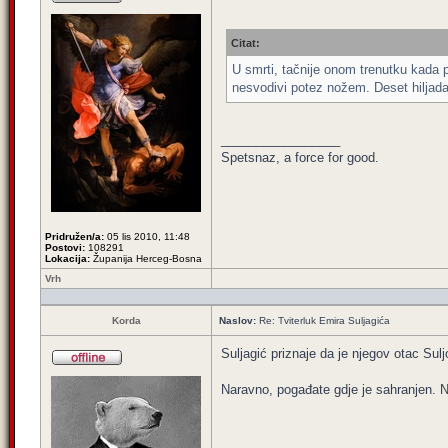
Citat:
U smrti, tačnije onom trenutku kada p
nesvodivi potez nožem. Deset hiljada l
_________________
Spetsnaz, a force for good.
Pridružen/a:
05 lis 2010, 11:48
Postovi:
108291
Lokacija:
Županija Herceg-Bosna
Vrh
Korda
Naslov:
Re: Tviterluk Emira Suljagića
Suljagić priznaje da je njegov otac Sul
Naravno, pogađate gdje je sahranjen. 