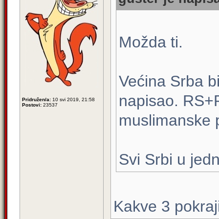
Možda ti.
Većina Srba bi
napisao. RS+R
Pridružen/a:
10 svi 2019, 21:58
Postovi:
23537
muslimanske p
Svi Srbi u jedn
Kakve 3 pokraj