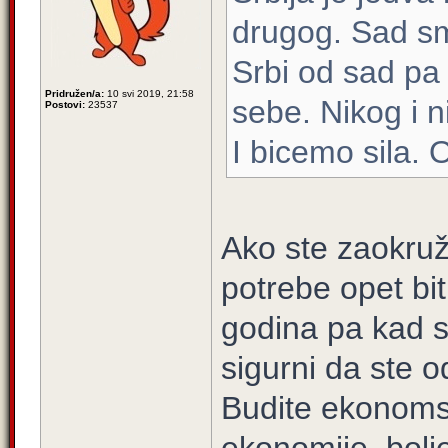
drugog. Sad smo
Srbi od sad pa
Pridružen/a:
10 svi 2019, 21:58
sebe. Nikog i n
Postovi:
23537
I bicemo sila. 
Ako ste zaokruži
potrebe opet bit
godina pa kad s
sigurni da ste o
Budite ekonomsk