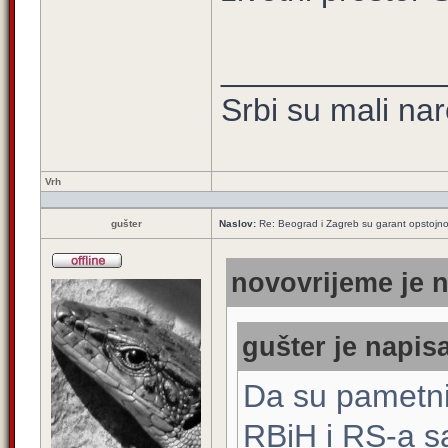
____________
Srbi su mali na
Vrh
gušter
Naslov:
Re: Beograd i Zagreb su garant opstojnos
novovrijeme je n
gušter je napisa
Da su pametni, 
RBiH i RS-a sa