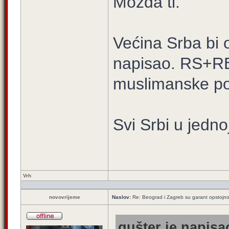
Možda ti.
Većina Srba bi o
napisao. RS+RB
muslimanske po
Svi Srbi u jedno
Vrh
novovrijeme
Naslov:
Re: Beograd i Zagreb su garant opstojnos
gušter je napisao