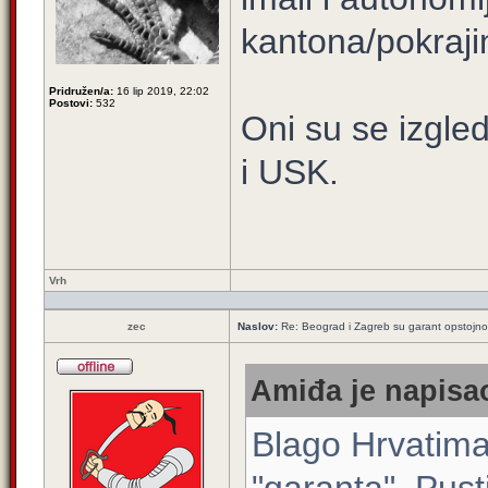
kantona/pokraji
Pridružen/a:
16 lip 2019, 22:02
Postovi:
532
Oni su se izgle
i USK.
Vrh
zec
Naslov:
Re: Beograd i Zagreb su garant opstojnos
Amiđa je napisao
Blago Hrvatima