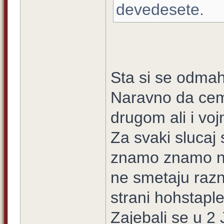
devedesete.
Sta si se odma
Naravno da cemo
drugom ali i vojn
Za svaki slucaj 
znamo znamo na
ne smetaju razn
strani hohstapler
Zajebali se u 2 