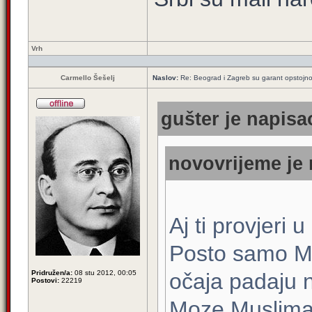
Vrh
Carmello Šešelj
Naslov:
Re: Beograd i Zagreb su garant opstojnos
gušter je napisao
novovrijeme je 
Aj ti provjeri
Posto samo Mu
Pridružen/a:
08 stu 2012, 00:05
očaja padaju 
Postovi:
22219
Moze Muslimani