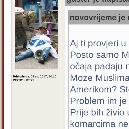
novovrijeme je 
Aj ti provjeri
Posto samo Mu
očaja padaju 
Moze Muslimani
Pridružen/a:
08 srp 2017, 10:10
Postovi:
36464
Amerikom? St
Problem im je 
Prije bih živio
komarcima ne