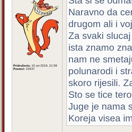
Sta si se odma
Naravno da cem
drugom ali i voj
Za svaki slucaj
ista znamo zna
nam ne smetaju
Pridružen/a:
10 svi 2019, 21:58
polunarodi i st
Postovi:
23537
skoro rijesili. 
Sto se tice ter
Juge je nama 
Koreja visea im