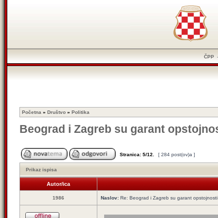
ČPP
Početna
»
Društvo
»
Politika
Beograd i Zagreb su garant opstojnos
Stranica:
5
/
12
.
[ 284 post(ov)a ]
Prikaz ispisa
Autor/ica
1986
Naslov:
Re: Beograd i Zagreb su garant opstojnosti 