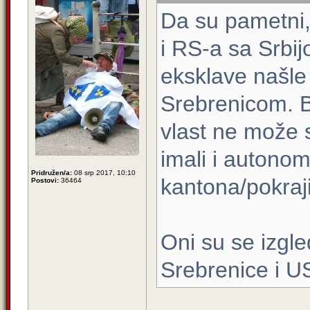
Da su pametni, 
i RS-a sa Srbij
eksklave našle 
Srebrenicom. Bi
vlast ne može s
imali i autonom
Pridružen/a:
08 srp 2017, 10:10
kantona/pokraj
Postovi:
36464
Oni su se izgle
Srebrenice i U