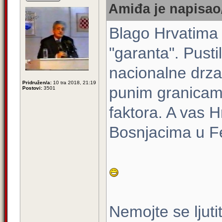
Amiđa je napisao/
Blago Hrvatima
"garanta". Pustil
nacionalne drza
Pridružen/a:
10 tra 2018, 21:19
punim granicam
Postovi:
3501
faktora. A vas H
Bosnjacima u Fe
Nemojte se ljuti