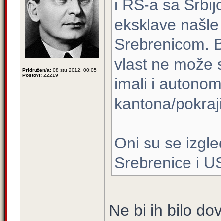
i RS-a sa Srbij
eksklave našle 
Srebrenicom. Bi
vlast ne može s
Pridružen/a:
08 stu 2012, 00:05
Postovi:
22219
imali i autonom
kantona/pokraj
Oni su se izgle
Srebrenice i U
Ne bi ih bilo d