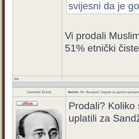
svijesni da je g
Vi prodali Musli
51% etnički čiste
Vrh
Carmello Šešelj
Naslov:
Re: Beograd i Zagreb su garant opstojnos
Prodali? Koliko
uplatili za Sand