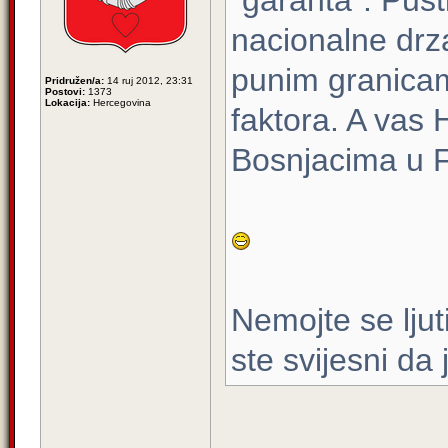
"garanta". Pusti
nacionalne drz
punim granica
Pridružen/a:
14 ruj 2012, 23:31
Postovi:
1373
Lokacija:
Hercegovina
faktora. A vas 
Bosnjacima u F
Nemojte se ljut
ste svijesni da