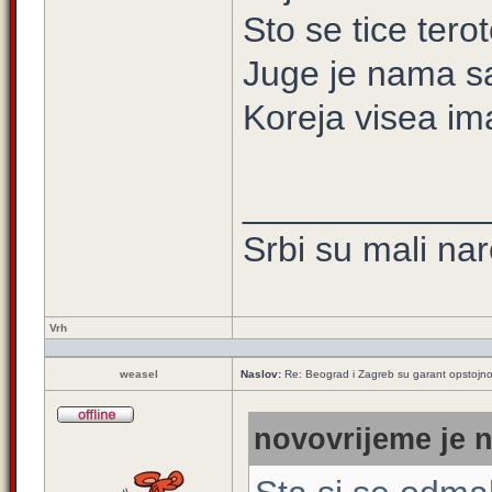
Sto se tice tero
Juge je nama s
Koreja visea ima
____________
Srbi su mali na
Vrh
weasel
Naslov:
Re: Beograd i Zagreb su garant opstojnos
novovrijeme je n