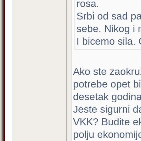
rosa.
Srbi od sad p
sebe. Nikog i n
I bicemo sila.
Ako ste zaokruž
potrebe opet bi
desetak godina
Jeste sigurni d
VKK? Budite e
polju ekonomij