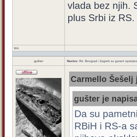
vlada bez njih. 
plus Srbi iz RS.
Vrh
gušter
Naslov:
Re: Beograd i Zagreb su garant opstojnos
Carmello Šešelj 
gušter je napisa
Da su pametni, 
RBiH i RS-a sa