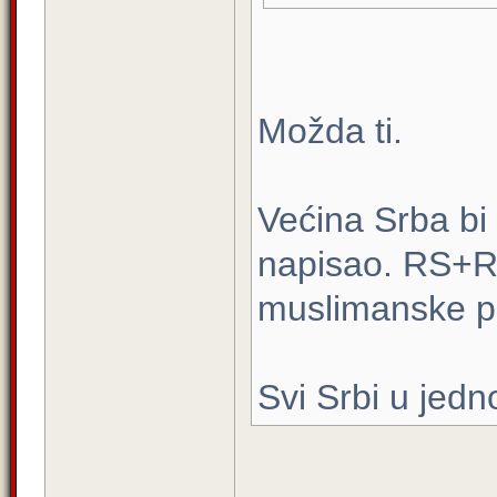
Možda ti.
Većina Srba bi 
napisao. RS+R
muslimanske po
Svi Srbi u jedno