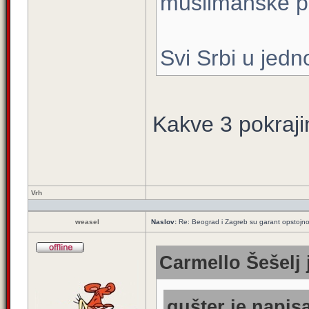
muslimanske po
Svi Srbi u jedno
Kakve 3 pokraj
Vrh
weasel
Naslov:
Re: Beograd i Zagreb su garant opstojnos
Carmello Šešelj 
gušter je napisa