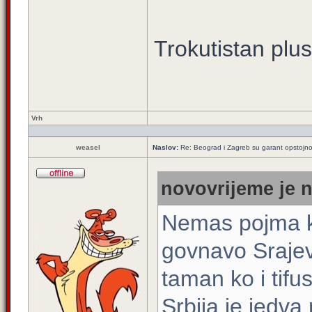
Trokutistan plu
Vrh
weasel
Naslov:
Re: Beograd i Zagreb su garant opstojnos
novovrijeme je n
Nemas pojma ko
govnavo Srajev
taman ko i tifus
Srbija je jedva