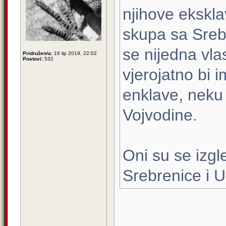
njihove ekskla
skupa sa Srebr
se nijedna vla
Pridružen/a:
16 lip 2019, 22:02
Postovi:
532
vjerojatno bi i
enklave, neku 
Vojvodine.
Oni su se izgl
Srebrenice i 