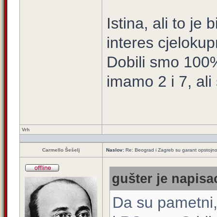
Istina, ali to j
interes cjeloku
Dobili smo 100%
imamo 2 i 7, al
Vrh
Carmello Šešelj
Naslov:
Re: Beograd i Zagreb su garant opstojnos
gušter je napisao
Da su pametni, 