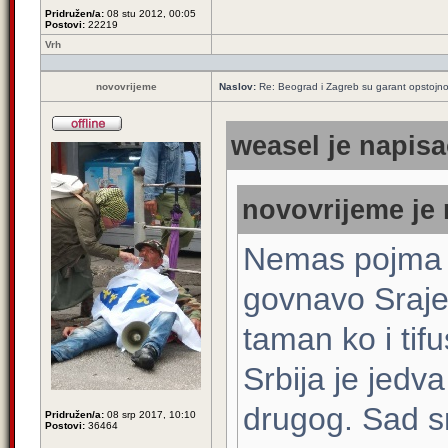
Pridružen/a:
08 stu 2012, 00:05
Postovi:
22219
Vrh
novovrijeme
Naslov:
Re: Beograd i Zagreb su garant opstojnos
weasel je napisa
novovrijeme je 
Nemas pojma k
govnavo Srajev
taman ko i tifu
Srbija je jedva
drugog. Sad sm
Pridružen/a:
08 srp 2017, 10:10
Postovi:
36464