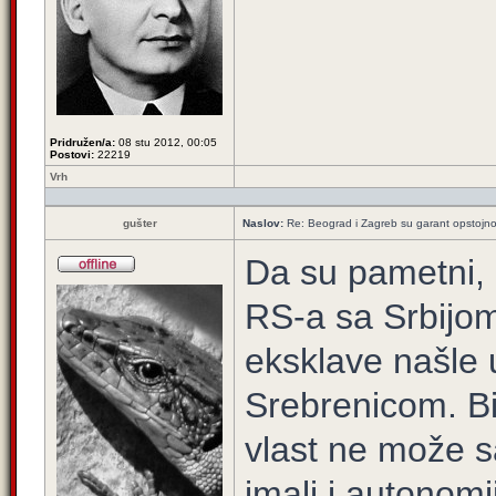
Pridružen/a:
08 stu 2012, 00:05
Postovi:
22219
Vrh
gušter
Naslov:
Re: Beograd i Zagreb su garant opstojnos
Da su pametni, c
RS-a sa Srbijom.
eksklave našle u
Srebrenicom. Bil
vlast ne može sa
imali i autonomi