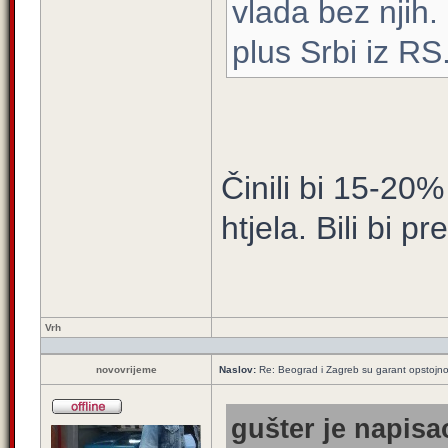
vlada bez njih.
plus Srbi iz RS
Činili bi 15-20%
htjela. Bili bi 
Vrh
novovrijeme
Naslov:
Re: Beograd i Zagreb su garant opstojnos
gušter je napisao