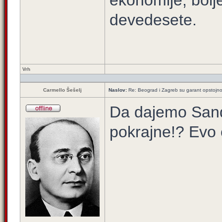
ekonomije, bolj
devedesete.
Vrh
Carmello Šešelj
Naslov:
Re: Beograd i Zagreb su garant opstojnos
Da dajemo San
pokrajne!? Evo 