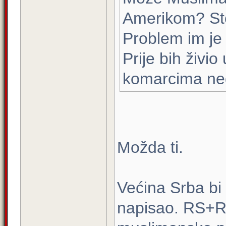
Amerikom? St
Problem im je 
Prije bih živio
komarcima ne
Možda ti.
Većina Srba bi 
napisao. RS+R