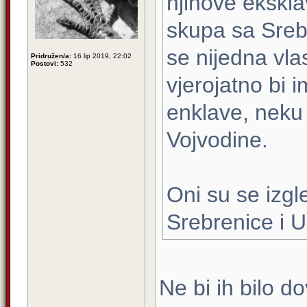
njihove ekskla
skupa sa Srebr
se nijedna vla
Pridružen/a:
16 lip 2019, 22:02
Postovi:
532
vjerojatno bi i
enklave, neku 
Vojvodine.
Oni su se izgl
Srebrenice i 
Ne bi ih bilo d