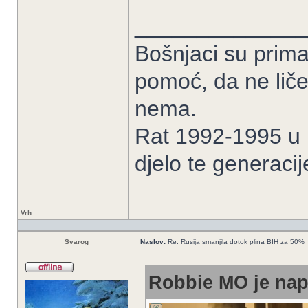
______________
Bošnjaci su prima
pomoć, da ne liče
nema.
Rat 1992-1995 u B
djelo te generacij
Vrh
Svarog
Naslov:
Re: Rusija smanjila dotok plina BIH za 50%
Robbie MO je nap