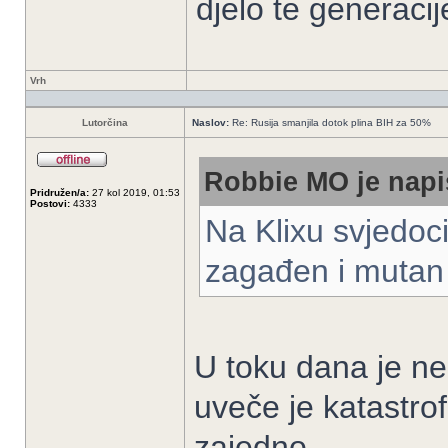
djelo te generacij
Vrh
Lutorčina
Naslov:
Re: Rusija smanjila dotok plina BIH za 50%
Robbie MO je napi
Pridružen/a:
27 kol 2019, 01:53
Postovi:
4333
Na Klixu svjedoci
zagađen i mutan 
U toku dana je nek
uveče je katastro
zajedno.