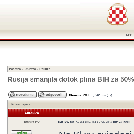
ČPP
Početna
»
Društvo
»
Politika
Rusija smanjila dotok plina BIH za 50%
Stranica:
7
/
10
.
[ 242 post(ov)a ]
Prikaz ispisa
Autor/ica
Robbie MO
Naslov:
Re: Rusija smanjila dotok plina BIH za 50%