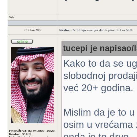
Vrh
Robbie MO
Naslov:
Re: Rusija smanjila dotok plina BIH za 50%
tucepi je napisao/l
Kako to da se ug
slobodnoj prodaj
već 20+ godina.
Mislim da je to u
osim u vrećama za
Pridružen/a:
03 svi 2009, 10:29
onda je to drvo.
Postovi:
91103