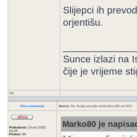
Slijepci ih prevo
orjentišu.
_____________
Sunce izlazi na I
čije je vrijeme sti
Vrh
Siva eminencija
Naslov:
Re: Rusija smanjila dotok plina BIH za 50%
Marko80 je napisao
Pridružen/a:
14 pro 2020,
23:25
Postovi:
96