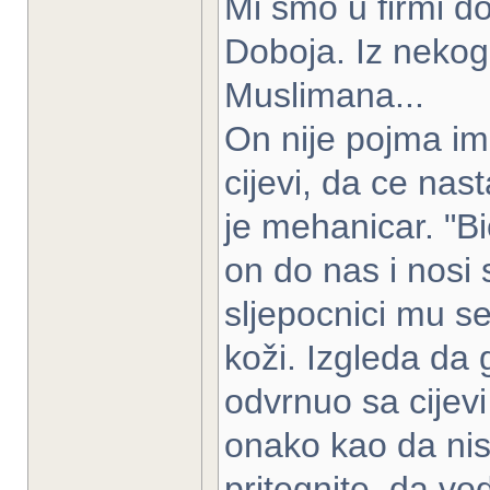
Mi smo u firmi do
Doboja. Iz nekog 
Muslimana...
On nije pojma im
cijevi, da ce nas
je mehanicar. "B
on do nas i nosi 
sljepocnici mu se
koži. Izgleda da 
odvrnuo sa cijevi
onako kao da nist
pritegnite, da vo