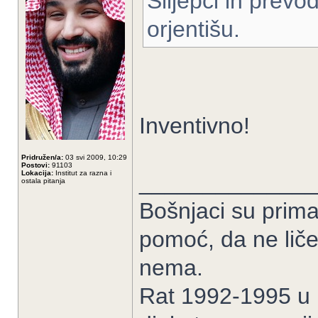
Slijepci ih prevo
orjentišu.
Inventivno!
Pridružen/a:
03 svi 2009, 10:29
Postovi:
91103
Lokacija:
Institut za razna i
______________
ostala pitanja
Bošnjaci su prima
pomoć, da ne liče
nema.
Rat 1992-1995 u B