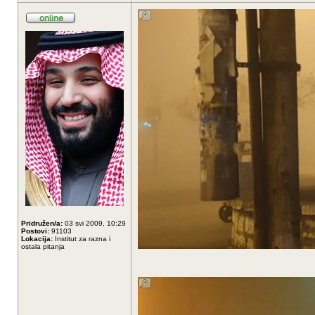
Pridružen/a:
03 svi 2009, 10:29
Postovi:
91103
Lokacija:
Institut za razna i
ostala pitanja