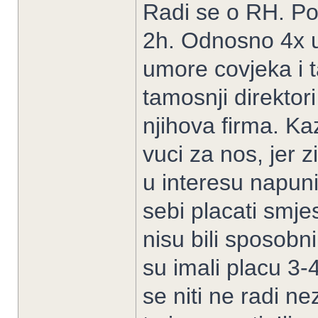
Radi se o RH. Pos
2h. Odnosno 4x u 
umore covjeka i t
tamosnji direktori 
njihova firma. Ka
vuci za nos, jer z
u interesu napun
sebi placati smjest
nisu bili sposobn
su imali placu 3
se niti ne radi nez