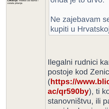
Lokacija:
Institut za razna i
ostala pitanja
Ne zajebavam se,
kupiti u Hrvatskoj
Ilegalni rudnici 
postoje kod Zenic
(
https://www.blic
ac/qr590by
), ti 
stanovništvu, ili 