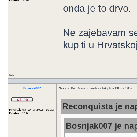
onda je to drvo.
Ne zajebavam se,
kupiti u Hrvatskoj
Vrh
Bosnjak007
Naslov:
Re: Rusija smanjila dotok plina BIH za 50%
Reconquista je nap
Pridružen/a:
24 sij 2019, 19:33
Postovi:
2165
Bosnjak007 je nap