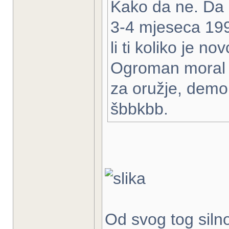
Kako da ne. Da s
3-4 mjeseca 199
li ti koliko je n
Ogroman moral i
za oružje, demora
šbbkbb.
Od svog tog siln