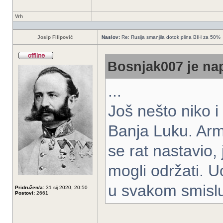
Vrh
Josip Filipović
Naslov:
Re: Rusija smanjila dotok plina BIH za 50%
Bosnjak007 je nap
...
Još nešto niko i
Banja Luku. Arm
se rat nastavio,
mogli održati. Uo
u svakom smisl
Pridružen/a:
31 sij 2020, 20:50
Postovi:
2661