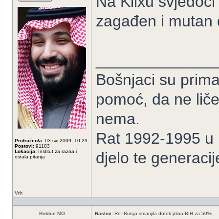
Na Klixu svjedoci 
zagađen i mutan 
______________
Bošnjaci su prima
pomoć, da ne liče
nema.
Rat 1992-1995 u B
Pridružen/a:
03 svi 2009, 10:29
Postovi:
91103
Lokacija:
Institut za razna i
djelo te generacij
ostala pitanja
Vrh
Robbie MO
Naslov:
Re: Rusija smanjila dotok plina BIH za 50%