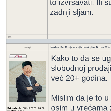
to izvrsavati. Ili 
zadnji sljam.
Vrh
tucepi
Naslov:
Re: Rusija smanjila dotok plina BIH za 50%
Kako to da se ug
slobodnoj prodaj
već 20+ godina.
Mislim da je to u
osim u vrećama za
Pridružen/a:
08 kol 2020, 20:26
Postovi:
1701