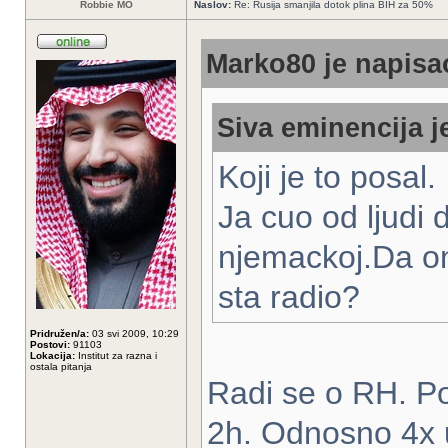
Robbie MO
Naslov:
Re: Rusija smanjila dotok plina BIH za 50%
Marko80 je napisao
Siva eminencija j
Koji je to posal.
Ja cuo od ljudi
njemackoj.Da on
sta radio?
Pridružen/a:
03 svi 2009, 10:29
Postovi:
91103
Lokacija:
Institut za razna i
ostala pitanja
Radi se o RH. Po
2h. Odnosno 4x u