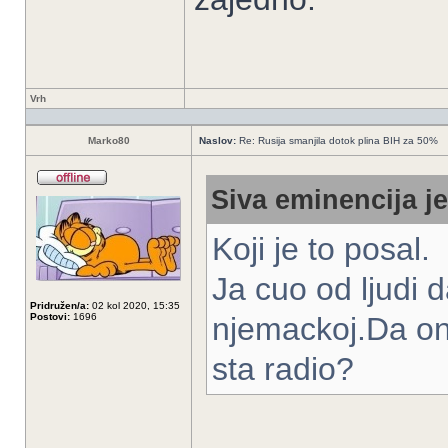
Vrh
Marko80
Naslov:
Re: Rusija smanjila dotok plina BIH za 50%
Siva eminencija je
Koji je to posal.
Ja cuo od ljudi 
Pridružen/a:
02 kol 2020, 15:35
Postovi:
1696
njemackoj.Da oni
sta radio?