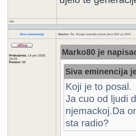
Vrh
Siva eminencija
Naslov:
Re: Rusija smanjila dotok plina BIH za 50%
Marko80 je napisao
Pridružen/a:
14 pro 2020,
23:25
Postovi:
96
Siva eminencija j
Koji je to posal.
Ja cuo od ljudi
njemackoj.Da on
sta radio?