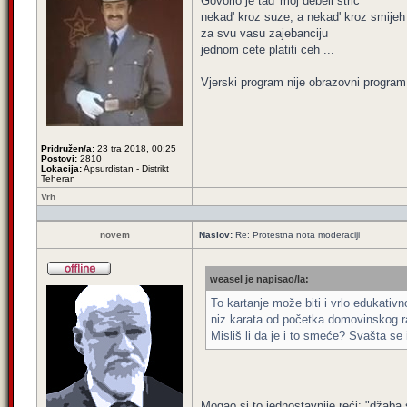
Govorio je tad' moj debeli stric
nekad' kroz suze, a nekad' kroz smijeh
za svu vasu zajebanciju
jednom cete platiti ceh ...
Vjerski program nije obrazovni program 
Pridružen/a:
23 tra 2018, 00:25
Postovi:
2810
Lokacija:
Apsurdistan - Distrikt
Teheran
Vrh
novem
Naslov:
Re: Protestna nota moderaciji
weasel je napisao/la:
To kartanje može biti i vrlo edukativ
niz karata od početka domovinskog ra
Misliš li da je i to smeće? Svašta se 
Mogao si to jednostavnije reći: "džab