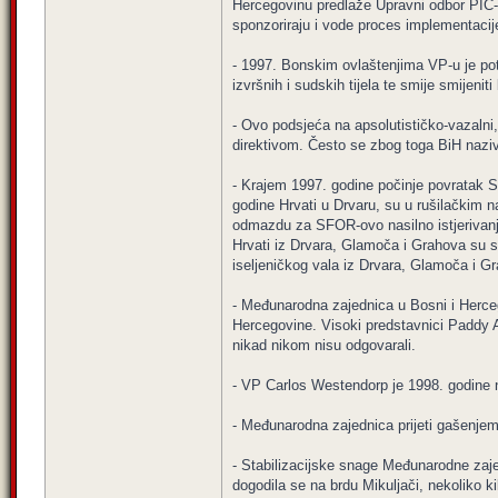
Hercegovinu predlaže Upravni odbor PIC-a
sponzoriraju i vode proces implementacij
- 1997. Bonskim ovlaštenjima VP-u je po
izvršnih i sudskih tijela te smije smijen
- Ovo podsjeća na apsolutističko-vazalni
direktivom. Često se zbog toga BiH nazi
- Krajem 1997. godine počinje povratak S
godine Hrvati u Drvaru, su u rušilačkim 
odmazdu za SFOR-ovo nasilno istjerivanje
Hrvati iz Drvara, Glamoča i Grahova su se
iseljeničkog vala iz Drvara, Glamoča i Gra
- Međunarodna zajednica u Bosni i Herce
Hercegovine. Visoki predstavnici Paddy A
nikad nikom nisu odgovarali.
- VP Carlos Westendorp je 1998. godine n
- Međunarodna zajednica prijeti gašenjem
- Stabilizacijske snage Međunarodne zajedn
dogodila se na brdu Mikuljači, nekoliko 