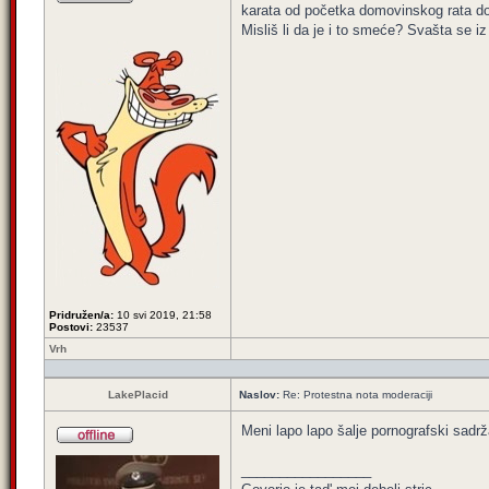
karata od početka domovinskog rata do 
Misliš li da je i to smeće? Svašta se iz
Pridružen/a:
10 svi 2019, 21:58
Postovi:
23537
Vrh
LakePlacid
Naslov:
Re: Protestna nota moderaciji
Meni lapo lapo šalje pornografski sadrž
_________________