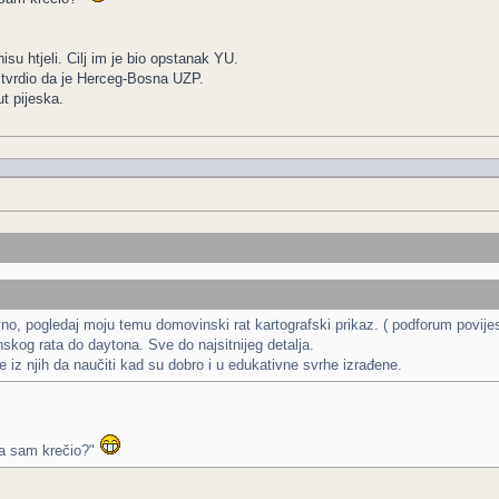
su htjeli. Cilj im je bio opstanak YU.
e tvrdio da je Herceg-Bosna UZP.
t pijeska.
ivno, pogledaj moju temu domovinski rat kartografski prikaz. ( podforum povij
nskog rata do daytona. Sve do najsitnijeg detalja.
e iz njih da naučiti kad su dobro i u edukativne svrhe izrađene.
ba sam krečio?"