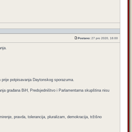
Postano:
27 pro 2020, 16:00
nja.
m prije potpisavanja Daytonskog sporazuma.
nanja građana BiH, Predsjedništvo i Parlamentarna skupština nisu
irenje, pravda, tolerancija, pluralizam, demokracija, tržišno