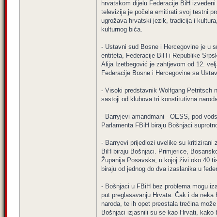
hrvatskom dijelu Federacije BiH izvedeni 
televizija je počela emitirati svoj testni
ugrožava hrvatski jezik, tradicija i kultur
kulturnog bića.
- Ustavni sud Bosne i Hercegovine je u sr
entiteta, Federacije BiH i Republike Srps
Alija Izetbegović je zahtjevom od 12. v
Federacije Bosne i Hercegovine sa Usta
- Visoki predstavnik Wolfgang Petritsc
sastoji od klubova tri konstitutivna naroda
- Barryjevi amandmani - OESS, pod vods
Parlamenta FBiH biraju Bošnjaci suprotn
- Barryevi prijedlozi uvelike su kritizir
BiH biraju Bošnjaci. Primjerice, Bosansk
Županija Posavska, u kojoj živi oko 40 ti
biraju od jednog do dva izaslanika u fed
- Bošnjaci u FBiH bez problema mogu izab
put preglasavanju Hrvata. Čak i da neka 
naroda, te ih opet preostala trećina može
Bošnjaci izjasnili su se kao Hrvati, kako 