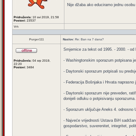
Nije džaba ako educiramo jednu osob
Pridružen/a:
10 svi 2019, 21:58
Postovi:
23537
Vrh
Purger111
Naslov:
Re: Ban na 7 dana?
Smjernice za tekst od 1995. - 2000. - o
- Washingtonskim sporazum potpisana je 
Pridružen/a:
04 srp 2019,
22:20
Postovi:
3484
- Daytonski sporazum potpisali su predsje
- Federacija Bošnjaka i Hrvata naprasno
- Daytonski sporazum nije preveden, ratif
donijeli odluku o potpisivanju sporazuma.
- Sporazum uključuje Aneks 4. odnosno 
- Najveće vrijednosti Ustava BiH sadržane
gospodarstvo, suverenitet, integritet, p