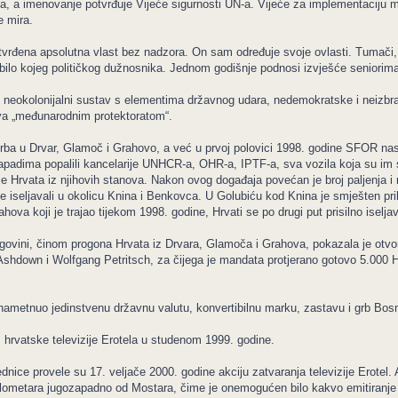
, a imenovanje potvrđuje Vijeće sigurnosti UN-a. Vijeće za implementaciju mi
e mira.
tvrđena apsolutna vlast bez nadzora. On sam određuje svoje ovlasti. Tumači,
iti bilo kojeg političkog dužnosnika. Jednom godišnje podnosi izvješće seniorim
, neokolonijalni sustav s elementima državnog udara, nedemokratske i neizbran
va „međunarodnim protektoratom“.
rba u Drvar, Glamoč i Grahovo, a već u prvoj polovici 1998. godine SFOR nasil
napadima popalili kancelarije UNHCR-a, OHR-a, IPTF-a, sva vozila koja su im s
 Hrvata iz njihovih stanova. Nakon ovog događaja povećan je broj paljenja i 
 iseljavali u okolicu Knina i Benkovca. U Golubiću kod Knina je smješten prih
hova koji je trajao tijekom 1998. godine, Hrvati se po drugi put prisilno iselj
govini, činom progona Hrvata iz Drvara, Glamoča i Grahova, pokazala je otvo
shdown i Wolfgang Petritsch, za čijega je mandata protjerano gotovo 5.000 Hr
ametnuo jedinstvenu državnu valutu, konvertibilnu marku, zastavu i grb Bosne
 hrvatske televizije Erotela u studenom 1999. godine.
ice provele su 17. veljače 2000. godine akciju zatvaranja televizije Erotel. Ak
kilometara jugozapadno od Mostara, čime je onemogućen bilo kakvo emitiranje p