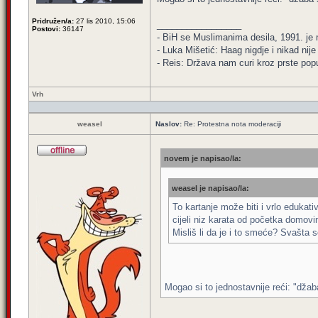
Pridružen/a:
27 lis 2010, 15:06
_________________
Postovi:
36147
- BiH se Muslimanima desila, 1991. je ni
- Luka Mišetić: Haag nigdje i nikad nij
- Reis: Država nam curi kroz prste popu
Vrh
weasel
Naslov:
Re: Protestna nota moderaciji
novem je napisao/la:
weasel je napisao/la:
To kartanje može biti i vrlo edukat
cijeli niz karata od početka domovi
Misliš li da je i to smeće? Svašta s
Mogao si to jednostavnije reći: "dža