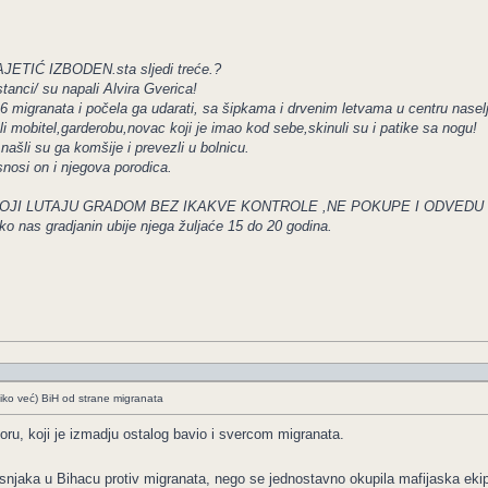
TIĆ IZBODEN.sta sljedi treće.?
tanci/ su napali Alvira Gverica!
6 migranata i počela ga udarati, sa šipkama i drvenim letvama u centru naselj
i mobitel,garderobu,novac koji je imao kod sebe,skinuli su i patike sa nogu!
ašli su ga komšije i prevezli u bolnicu.
nosi on i njegova porodica.
I KOJI LUTAJU GRADOM BEZ IKAKVE KONTROLE ,NE POKUPE I ODVEDU
ko nas gradjanin ubije njega žuljaće 15 do 20 godina.
liko već) BiH od strane migranata
atvoru, koji je izmadju ostalog bavio i svercom migranata.
njaka u Bihacu protiv migranata, nego se jednostavno okupila mafijaska ekipa