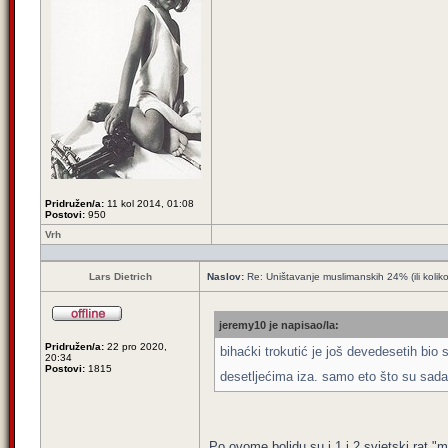
Pridružen/a:
11 kol 2014, 01:08
Postovi:
950
Vrh
Lars Dietrich
Naslov:
Re: Uništavanje muslimanskih 24% (ili kolik
jeremy10 je napisao/la:
Pridružen/a:
22 pro 2020,
bihaćki trokutić je još devedesetih bio s
20:34
Postovi:
1815
desetljećima iza. samo eto što su sada 
Po ovome bolidu su i 1 i 2 svjetski rat "m