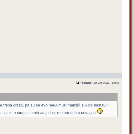
Postano:
10 vel 2021, 15:46
dicije treba držati, pa su se evo međumuslimanski sukobi nastavili i
 ne nalazim simpatije niti za jedne, moram dobro odvagati