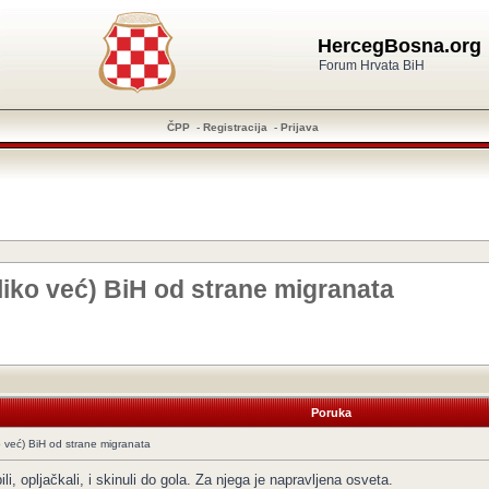
HercegBosna.org
Forum Hrvata BiH
ČPP
-
Registracija
-
Prijava
liko već) BiH od strane migranata
Poruka
o već) BiH od strane migranata
li, opljačkali, i skinuli do gola. Za njega je napravljena osveta.