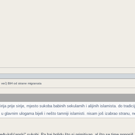
o već) BiH od strane migranata
irija prije sirije, mjesto sukoba babinih sekularnih i alijinih islamista. do tra
u glavnim ulogama bijeli i nešto tamniji islamisti. nisam još izabrao stranu,
eđu-kršćanski" sukobi. Pa haj bolidu što si primitivan, al što se time ponosiš.