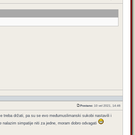
Postano:
10 vel 2021, 14:46
dicije treba držati, pa su se evo međumuslimanski sukobi nastavili i
 ne nalazim simpatije niti za jedne, moram dobro odvagati