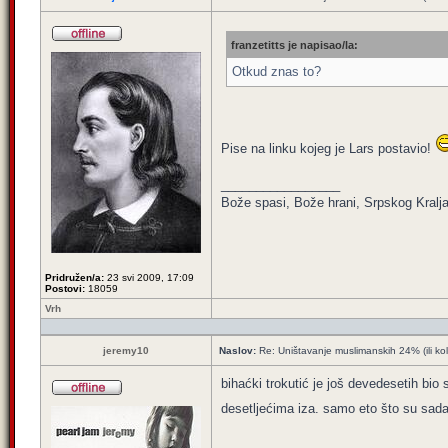
franzetitts je napisao/la:
Otkud znas to?
Pise na linku kojeg je Lars postavio!
_________________
Bože spasi, Bože hrani, Srpskog Kralja
Pridružen/a:
23 svi 2009, 17:09
Postovi:
18059
Vrh
jeremy10
Naslov:
Re: Uništavanje muslimanskih 24% (ili ko
bihaćki trokutić je još devedesetih bio s
desetljećima iza. samo eto što su sada 