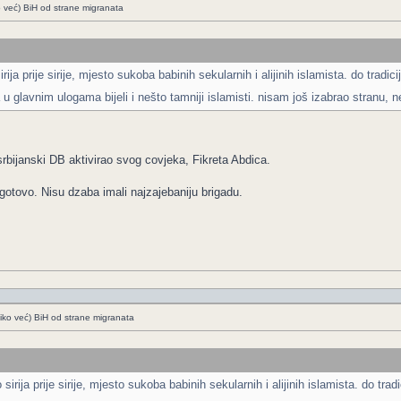
o već) BiH od strane migranata
irija prije sirije, mjesto sukoba babinih sekularnih i alijinih islamista. do tra
u glavnim ulogama bijeli i nešto tamniji islamisti. nisam još izabrao stranu,
rbijanski DB aktivirao svog covjeka, Fikreta Abdica.
gotovo. Nisu dzaba imali najzajebaniju brigadu.
liko već) BiH od strane migranata
 sirija prije sirije, mjesto sukoba babinih sekularnih i alijinih islamista. do t