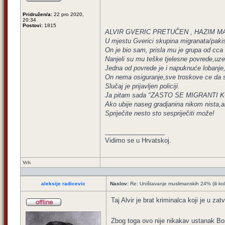
Pridružen/a:
22 pro 2020,
20:34
Postovi:
1815
ALVIR GVERIC PRETUČEN , HAZIM MAJE
U mjestu Gverici skupina migranata/pakis
On je bio sam, prisla mu je grupa od cca 
Nanjeli su mu teške tjelesne povrede,uzel
Jedna od povrede je i napuknuće lobanje,n
On nema osiguranje,sve troskove ce da s
Slučaj je prijavljen policiji.
Ja pitam sada "ZASTO SE MIGRANT
Ako ubije naseg gradjanina nikom nista,a
Spriječite nesto sto sespriječiti može!
_________________
Vidimo se u Hrvatskoj.
Vrh
aleksije radicevic
Naslov:
Re: Uništavanje muslimanskih 24% (ili ko
Taj Alvir je brat kriminalca koji je u z
Zbog toga ovo nije nikakav ustanak Bos