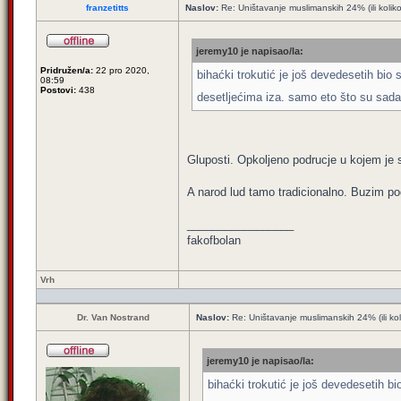
franzetitts
Naslov:
Re: Uništavanje muslimanskih 24% (ili kolik
jeremy10 je napisao/la:
Pridružen/a:
22 pro 2020,
bihaćki trokutić je još devedesetih bio s
08:59
Postovi:
438
desetljećima iza. samo eto što su sada 
Gluposti. Opkoljeno podrucje u kojem je s
A narod lud tamo tradicionalno. Buzim po
_________________
fakofbolan
Vrh
Dr. Van Nostrand
Naslov:
Re: Uništavanje muslimanskih 24% (ili ko
jeremy10 je napisao/la:
bihaćki trokutić je još devedesetih bio