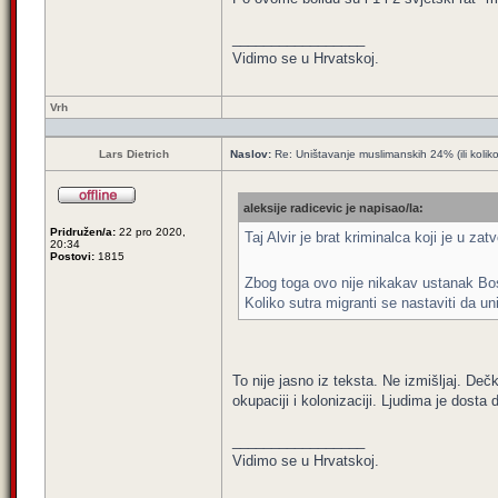
_________________
Vidimo se u Hrvatskoj.
Vrh
Lars Dietrich
Naslov:
Re: Uništavanje muslimanskih 24% (ili kolik
aleksije radicevic je napisao/la:
Pridružen/a:
22 pro 2020,
Taj Alvir je brat kriminalca koji je u za
20:34
Postovi:
1815
Zbog toga ovo nije nikakav ustanak Bos
Koliko sutra migranti se nastaviti da un
To nije jasno iz teksta. Ne izmišljaj. De
okupaciji i kolonizaciji. Ljudima je dosta
_________________
Vidimo se u Hrvatskoj.