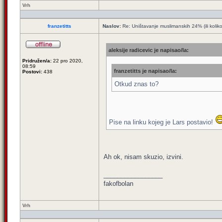
Vrh
franzetitts
Naslov:
Re: Uništavanje muslimanskih 24% (ili kolik
aleksije radicevic je napisao/la:
Pridružen/a:
22 pro 2020,
08:59
franzetitts je napisao/la:
Postovi:
438
Otkud znas to?
Pise na linku kojeg je Lars postavio!
Ah ok, nisam skuzio, izvini.
_________________
fakofbolan
Vrh