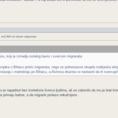
o već) BiH od strane migranata
tvoru, koji je izmadju ostalog bavio i svercom migranata.
njaka u Bihacu protiv migranata, nego se jednostavno okupila mafijaska ekipa
istavaju i matretiraju po Bihacu, a Alvirova druzina ce nastaviti da ih svercuje!
čko je napadnut bez konteksta šverca ljudima, ali se zalomilo da mu je brat kr
 da primaju batine, a da migranti prolaze nekažnjeno.