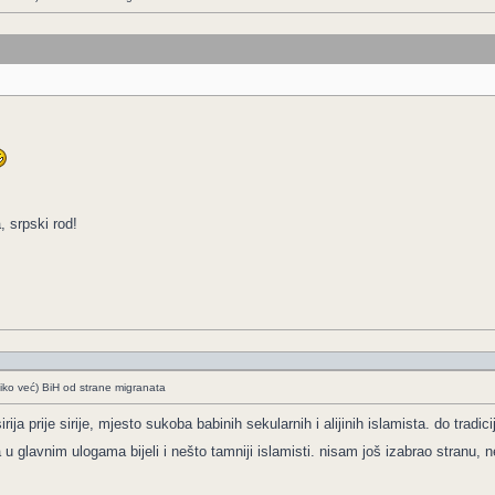
, srpski rod!
liko već) BiH od strane migranata
irija prije sirije, mjesto sukoba babinih sekularnih i alijinih islamista. do tra
u glavnim ulogama bijeli i nešto tamniji islamisti. nisam još izabrao stranu,