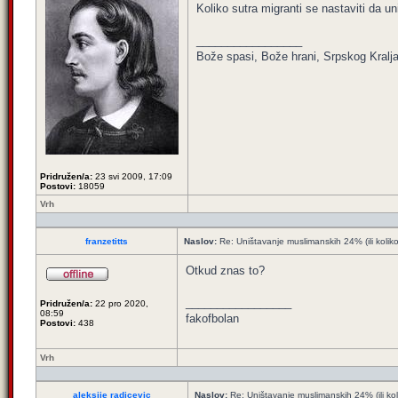
Koliko sutra migranti se nastaviti da un
_________________
Bože spasi, Bože hrani, Srpskog Kralja
Pridružen/a:
23 svi 2009, 17:09
Postovi:
18059
Vrh
franzetitts
Naslov:
Re: Uništavanje muslimanskih 24% (ili kolik
Otkud znas to?
_________________
Pridružen/a:
22 pro 2020,
08:59
fakofbolan
Postovi:
438
Vrh
aleksije radicevic
Naslov:
Re: Uništavanje muslimanskih 24% (ili ko