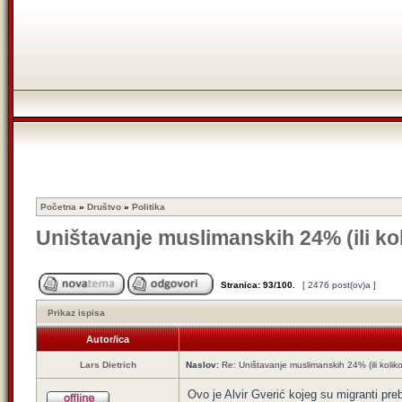
Početna
»
Društvo
»
Politika
Uništavanje muslimanskih 24% (ili ko
Stranica:
93
/
100
.
[ 2476 post(ov)a ]
Prikaz ispisa
Autor/ica
Lars Dietrich
Naslov:
Re: Uništavanje muslimanskih 24% (ili kolik
Ovo je Alvir Gverić kojeg su migranti prebi