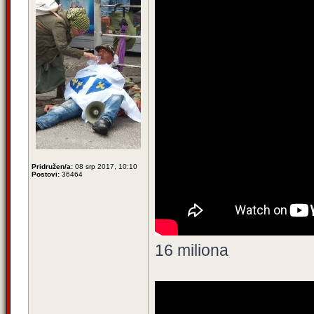
Pridružen/a:
08 srp 2017, 10:10
Postovi:
36464
16 miliona