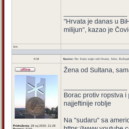
_________________
"Hrvata je danas u BiH
milijun", kazao je Čovi
Vrh
K:M
Naslov:
Re: Kako svijet vidi Hrvate, Srbe, Bošnja
Žena od Sultana, sama
_________________
Borac protiv ropstva i
najjeftinije roblje
Na "sudaru" sa amer
Pridružen/a:
28 ruj 2020, 21:28
https://www.youtube.
Postovi:
3749