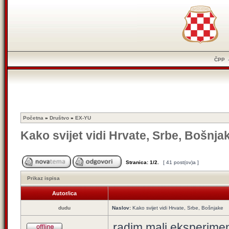
ČPP
Početna
»
Društvo
»
EX-YU
Kako svijet vidi Hrvate, Srbe, Bošnja
Stranica:
1
/
2
.
[ 41 post(ov)a ]
Prikaz ispisa
Autor/ica
dudu
Naslov:
Kako svijet vidi Hrvate, Srbe, Bošnjake
radim mali eksperime