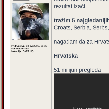
rezultat izaći.
tražim 5 najgledanij
Croats, Serbia, Serbs
nagađam da za Hrvatsk
Pridružen/a:
03 svi 2009, 21:39
Postovi:
64435
Lokacija:
DAZP HQ
Hrvatska
51 milijun pregleda