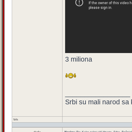
3 miliona
_________________
Srbi su mali narod sa 
Vrh
dudu
Naslov:
Re: Kako svijet vidi Hrvate, Srbe, Bošnja