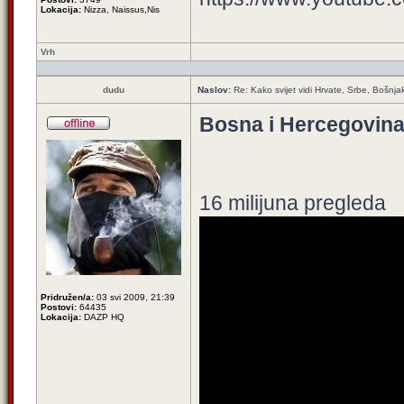
Lokacija:
Nizza, Naissus,Nis
Vrh
dudu
Naslov:
Re: Kako svijet vidi Hrvate, Srbe, Bošnja
Bosna i Hercegovina
16 milijuna pregleda
Pridružen/a:
03 svi 2009, 21:39
Postovi:
64435
Lokacija:
DAZP HQ