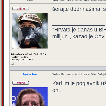
šerajte dodrinašima, s
_________________
"Hrvata je danas u BiH
milijun", kazao je Čovi
Pridružen/a:
03 svi 2009, 21:39
Postovi:
64435
Lokacija:
DAZP HQ
Vrh
Agathonikos
Naslov:
Re: Kako svijet vidi Hrvate, Srbe, Bošnja
Kad im je poglavnik už
oni.