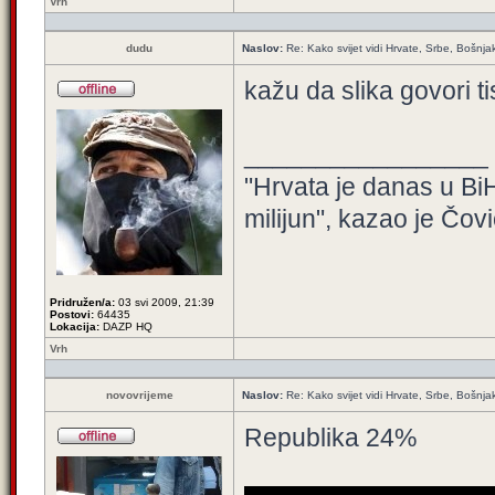
Vrh
dudu
Naslov:
Re: Kako svijet vidi Hrvate, Srbe, Bošnja
kažu da slika govori ti
_________________
"Hrvata je danas u BiH
milijun", kazao je Čovi
Pridružen/a:
03 svi 2009, 21:39
Postovi:
64435
Lokacija:
DAZP HQ
Vrh
novovrijeme
Naslov:
Re: Kako svijet vidi Hrvate, Srbe, Bošnja
Republika 24%