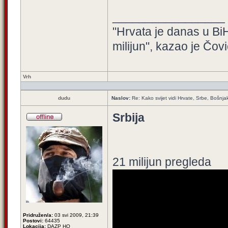
_________________
"Hrvata je danas u BiH
milijun", kazao je Čovi
Vrh
dudu
Naslov:
Re: Kako svijet vidi Hrvate, Srbe, Bošnja
Srbija
21 milijun pregleda
Pridružen/a:
03 svi 2009, 21:39
Postovi:
64435
Lokacija:
DAZP HQ