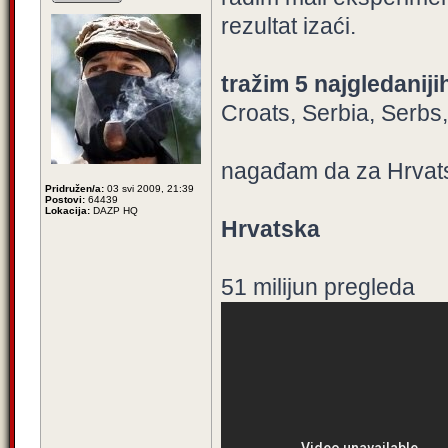
rezultat izaći.
tražim 5 najgledanij
Croats, Serbia, Serbs
nagađam da za Hrvatsk
Pridružen/a:
03 svi 2009, 21:39
Postovi:
64439
Lokacija:
DAZP HQ
Hrvatska
51 milijun pregleda