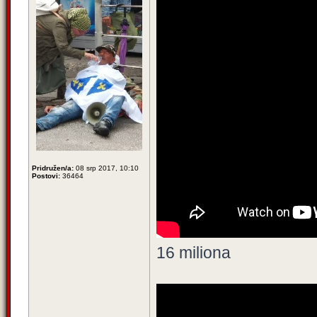
Pridružen/a:
08 srp 2017, 10:10
Postovi:
36464
16 miliona