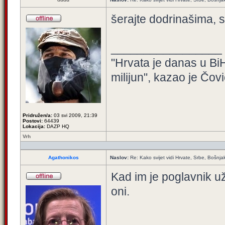
šerajte dodrinašima, s
_________________
"Hrvata je danas u BiH
milijun", kazao je Čovi
Pridružen/a:
03 svi 2009, 21:39
Postovi:
64439
Lokacija:
DAZP HQ
Vrh
Agathonikos
Naslov:
Re: Kako svijet vidi Hrvate, Srbe, Bošnja
Kad im je poglavnik už
oni.