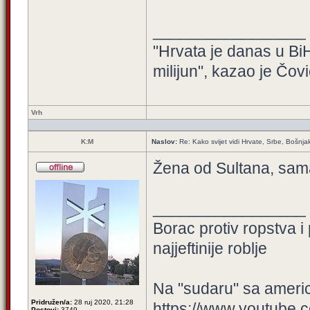
_________________
"Hrvata je danas u BiH
milijun", kazao je Čovi
Vrh
K:M
Naslov:
Re: Kako svijet vidi Hrvate, Srbe, Bošnja
Žena od Sultana, sama
_________________
Borac protiv ropstva i
najjeftinije roblje
Na "sudaru" sa amer
Pridružen/a:
28 ruj 2020, 21:28
https://www.youtube.
Postovi:
3749