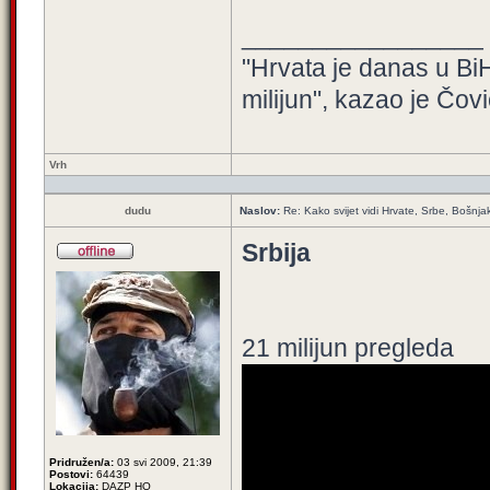
_________________
"Hrvata je danas u BiH
milijun", kazao je Čovi
Vrh
dudu
Naslov:
Re: Kako svijet vidi Hrvate, Srbe, Bošnja
Srbija
21 milijun pregleda
Pridružen/a:
03 svi 2009, 21:39
Postovi:
64439
Lokacija:
DAZP HQ