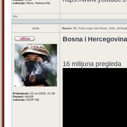
Lokacija:
Nizza, Naissus,Nis
Vrh
dudu
Naslov:
Re: Kako svijet vidi Hrvate, Srbe, Bošnja
Bosna i Hercegovina
16 milijuna pregleda
Pridružen/a:
03 svi 2009, 21:39
Postovi:
64439
Lokacija:
DAZP HQ