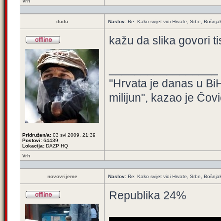
Vrh
dudu
Naslov:
Re: Kako svijet vidi Hrvate, Srbe, Bošnja
kažu da slika govori ti
_________________
"Hrvata je danas u BiH
milijun", kazao je Čovi
Pridružen/a:
03 svi 2009, 21:39
Postovi:
64439
Lokacija:
DAZP HQ
Vrh
novovrijeme
Naslov:
Re: Kako svijet vidi Hrvate, Srbe, Bošnja
Republika 24%