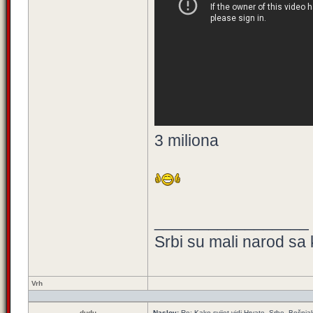
3 miliona
_________________
Srbi su mali narod sa 
Vrh
dudu
Naslov:
Re: Kako svijet vidi Hrvate, Srbe, Bošnja