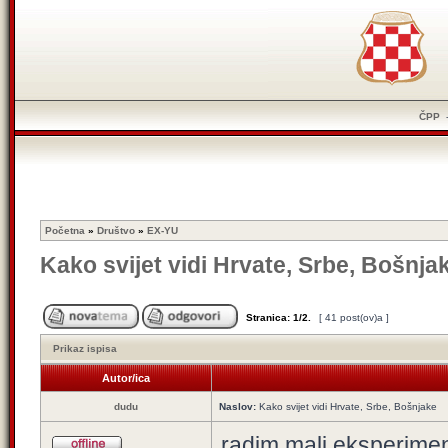
ČPP
Početna
»
Društvo
»
EX-YU
Kako svijet vidi Hrvate, Srbe, Bošnja
Stranica:
1
/
2
.
[ 41 post(ov)a ]
Prikaz ispisa
Autor/ica
dudu
Naslov:
Kako svijet vidi Hrvate, Srbe, Bošnjake
radim mali eksperime