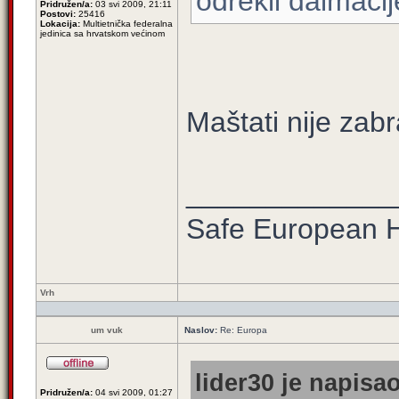
odrekli dalmacij
Pridružen/a:
03 svi 2009, 21:11
Postovi:
25416
Lokacija:
Multietnička federalna
jedinica sa hrvatskom većinom
Maštati nije zab
_____________
Safe European
Vrh
um vuk
Naslov:
Re: Europa
lider30 je napisao
Pridružen/a:
04 svi 2009, 01:27