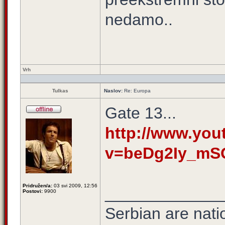
nedamo..
Vrh
Tulkas
Naslov:
Re: Europa
Gate 13...
http://www.yo
v=beDg2Iy_mS
Pridružen/a:
03 svi 2009, 12:56
_____________
Postovi:
9900
Serbian are natio