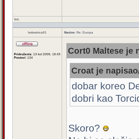
Vrh
hobotnica01
Naslov:
Re: Europa
Cort0 Maltese je 
Pridružen/a:
13 kol 2009, 18:45
Postovi:
134
Croat je napisao/
dobar koreo Del
dobri kao Torc
Skoro?