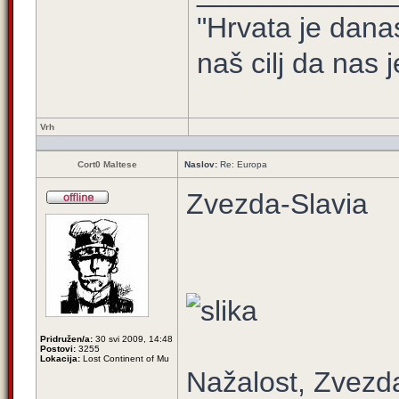
"Hrvata je dana
naš cilj da nas j
Vrh
Cort0 Maltese
Naslov:
Re: Europa
Zvezda-Slavia
Pridružen/a:
30 svi 2009, 14:48
Postovi:
3255
Lokacija:
Lost Continent of Mu
Nažalost, Zvezda 