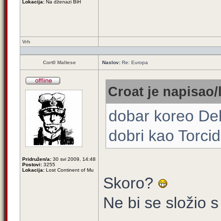
Lokacija:
Na dženazi BiH
Vrh
Cort0 Maltese
Naslov:
Re: Europa
Croat je napisao/
dobar koreo Deli
dobri kao Torci
Pridružen/a:
30 svi 2009, 14:48
Postovi:
3255
Lokacija:
Lost Continent of Mu
Skoro?
Ne bi se složio s