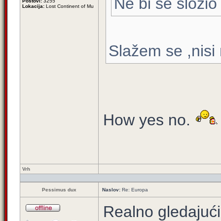
Ne bi se složio
Postovi:
3255
Lokacija:
Lost Continent of Mu
Slažem se ,nisi 
How yes no.
Vrh
Pessimus dux
Naslov:
Re: Europa
Realno gledajući,