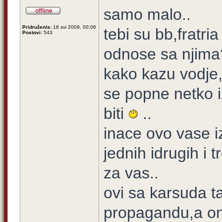
samo malo..
Pridružen/a:
18 svi 2009, 00:06
tebi su bb,fratria
Postovi:
543
odnose sa njima??
kako kazu vodje,t
se popne netko i
biti
..
inace ovo vase i
jednih idrugih i 
za vas..
ovi sa karsuda t
propagandu,a on