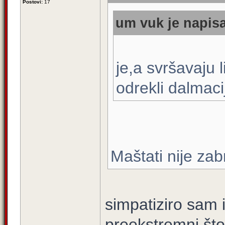
Postovi:
17
um vuk je napisa
je,a svršavaju l
odrekli dalmaci
Maštati nije za
simpatiziro sam i
preekstremni što 