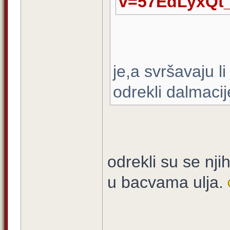
v=57EdLyxQt
je,a svršavaju li
odrekli dalmacij
odrekli su se njih
u bacvama ulja.
_____________