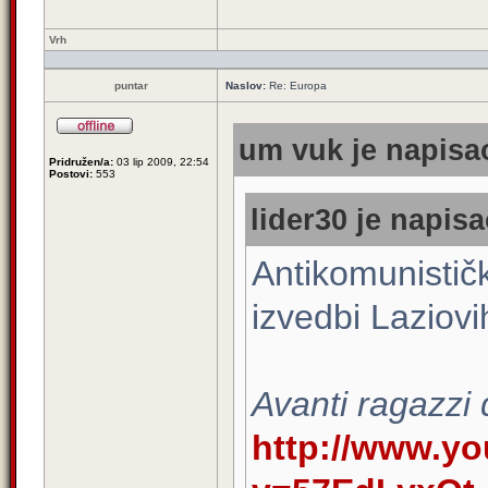
Vrh
puntar
Naslov:
Re: Europa
um vuk je napisao
Pridružen/a:
03 lip 2009, 22:54
Postovi:
553
lider30 je napisa
Antikomunističk
izvedbi Laziovi
Avanti ragazzi
http://www.y