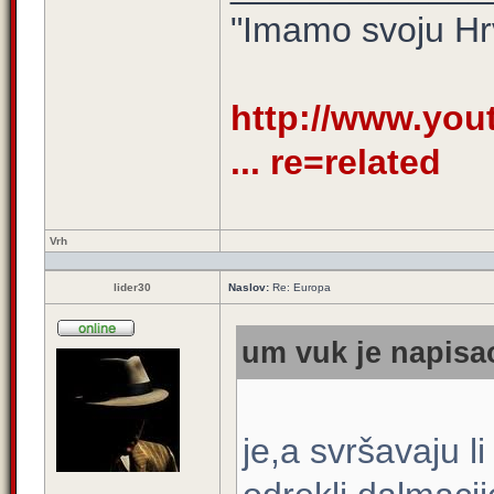
"Imamo svoju Hr
http://www.yo
... re=related
Vrh
lider30
Naslov:
Re: Europa
um vuk je napisao
je,a svršavaju li