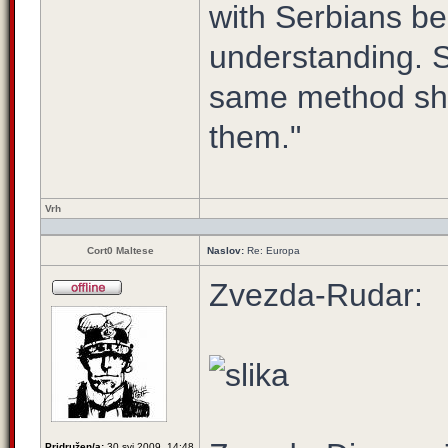
with Serbians be
understanding. S
same method sho
them."
Vrh
Cort0 Maltese
Naslov:
Re: Europa
Zvezda-Rudar:
Pridružen/a:
30 svi 2009, 14:48