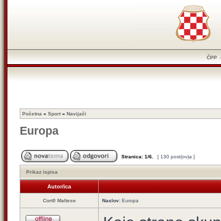
ČPP
Početna
»
Sport
»
Navijači
Europa
Stranica:
1
/
6
.
[ 130 post(ov)a ]
Prikaz ispisa
Autor/ica
Cort0 Maltese
Naslov:
Europa