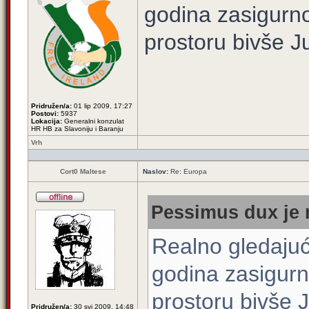
godina zasigurno
prostoru bivše J
Pridružen/a:
01 lip 2009, 17:27
Postovi:
5937
Lokacija:
Generalni konzulat
HR HB za Slavoniju i Baranju
Vrh
Cort0 Maltese
Naslov:
Re: Europa
Pessimus dux je 
Realno gledajući
godina zasigurn
prostoru bivše J
Pridružen/a:
30 svi 2009, 14:48