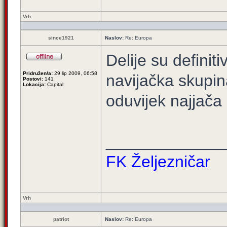
Vrh
since1921
Naslov:
Re: Europa
Delije su definit
Pridružen/a:
29 lip 2009, 06:58
navijačka skupin
Postovi:
141
Lokacija:
Capital
oduvijek najjača
_____________
FK Željezničar
Vrh
patriot
Naslov:
Re: Europa