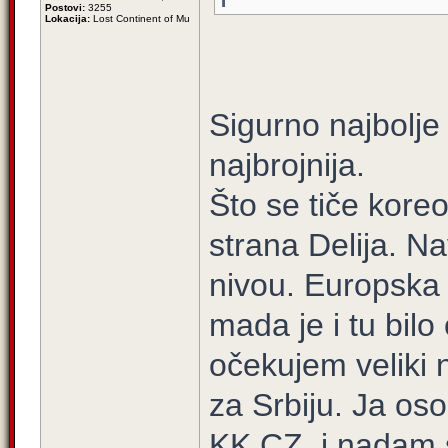
Postovi:
3255
Lokacija:
Lost Continent of Mu
Sigurno najbolje
najbrojnija.
Što se tiče koreog
strana Delija. Na
nivou. Europska 
mada je i tu bil
očekujem veliki 
za Srbiju. Ja o
KK CZ, i nadam se