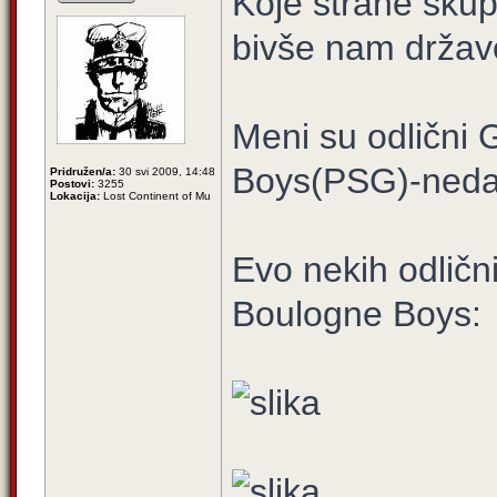
Koje strane skupi
bivše nam držav
Meni su odlični
Boys(PSG)-nedavn
Pridružen/a:
30 svi 2009, 14:48
Postovi:
3255
Lokacija:
Lost Continent of Mu
Evo nekih odlični
Boulogne Boys: