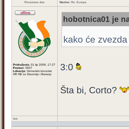
Pessimus dux
Naslov:
Re: Europa
hobotnica01 je na
kako će zvezda
3:0
Pridružen/a:
01 lip 2009, 17:27
Postovi:
5937
Lokacija:
Generalni konzulat
HR HB za Slavoniju i Baranju
Šta bi, Corto?
Vrh