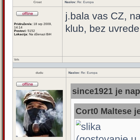
Croat
Naslov:
Re: Europa
j.bala vas CZ, naj
Pridružen/a:
18 srp 2009,
klub, bez uvrede
14:14
Postovi:
5152
Lokacija:
Na dženazi BiH
Vrh
dudu
Naslov:
Re: Europa
since1921 je nap
Cort0 Maltese j
(gostovanje u