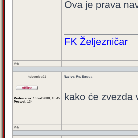
Ova je prava navi
_____________
FK Željezničar
Vrh
hobotnica01
Naslov:
Re: Europa
kako će zvezda 
Pridružen/a:
13 kol 2009, 18:45
Postovi:
134
Vrh