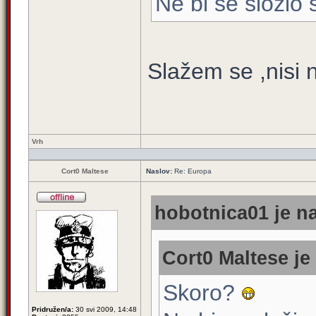
Ne bi se složio 
Slažem se ,nisi n
Vrh
Cort0 Maltese
Naslov:
Re: Europa
hobotnica01 je na
Cort0 Maltese je
Skoro?
Pridružen/a:
30 svi 2009, 14:48