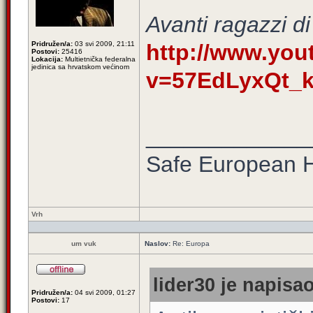
Avanti ragazzi d
Pridružen/a:
03 svi 2009, 21:11
http://www.yo
Postovi:
25416
Lokacija:
Multietnička federalna
jedinica sa hrvatskom većinom
v=57EdLyxQt_
_____________
Safe European
Vrh
um vuk
Naslov:
Re: Europa
lider30 je napisao
Pridružen/a:
04 svi 2009, 01:27
Postovi:
17