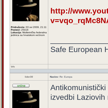
http://www.yo
v=vqo_rqMc8N
Pridružen/a:
03 svi 2009, 21:11
Postovi:
25416
Lokacija:
Multietnička federalna
jedinica sa hrvatskom većinom
_____________
Safe European
Vrh
lider30
Naslov:
Re: Europa
Antikomunistički
izvedbi Laziovih 