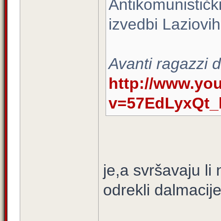
Antikomunistički
izvedbi Laziovih
Avanti ragazzi 
http://www.yo
v=57EdLyxQt_
je,a svršavaju li 
odrekli dalmacije