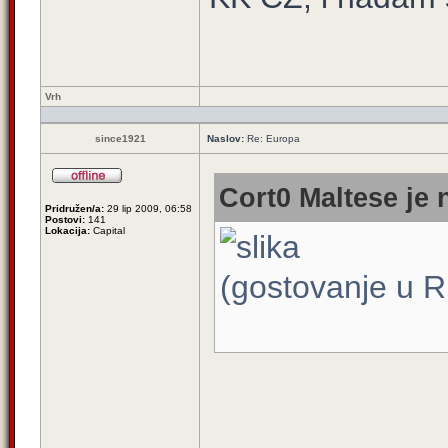
Vrh
since1921
Naslov:
Re: Europa
Cort0 Maltese je 
Pridružen/a:
29 lip 2009, 06:58
Postovi:
141
Lokacija:
Capital
(gostovanje u 