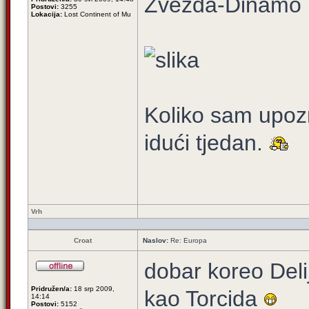
Zvezda-Dinamo 
Postovi:
3255
Lokacija:
Lost Continent of Mu
Koliko sam upozn
idući tjedan.
Vrh
Croat
Naslov:
Re: Europa
dobar koreo Delij
Pridružen/a:
18 srp 2009,
kao Torcida
14:14
Postovi:
5152