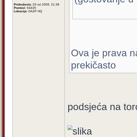
Pridružen/a:
03 svi 2009, 21:39
Postovi:
64435
Lokacija:
DAZP HQ
Ova je prava nav
prekičasto
podsjeća na tor