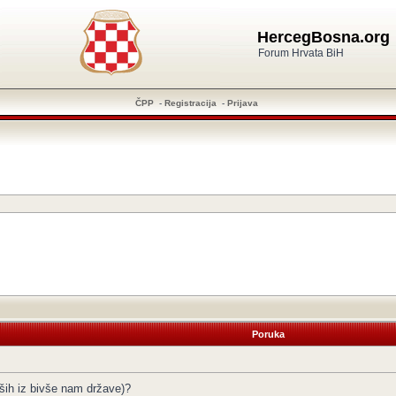
HercegBosna.org
Forum Hrvata BiH
ČPP
-
Registracija
-
Prijava
Poruka
aših iz bivše nam države)?