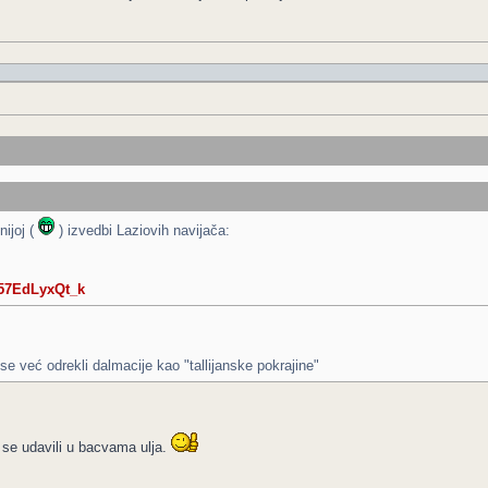
ijoj (
) izvedbi Laziovih navijača:
=57EdLyxQt_k
u se već odrekli dalmacije kao "tallijanske pokrajine"
su se udavili u bacvama ulja.