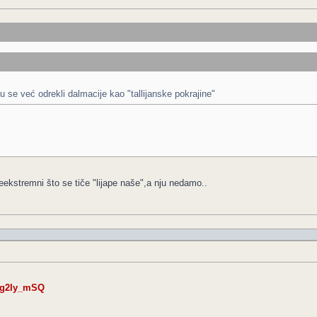
 su se već odrekli dalmacije kao "tallijanske pokrajine"
reekstremni što se tiče "lijape naše",a nju nedamo..
Dg2Iy_mSQ