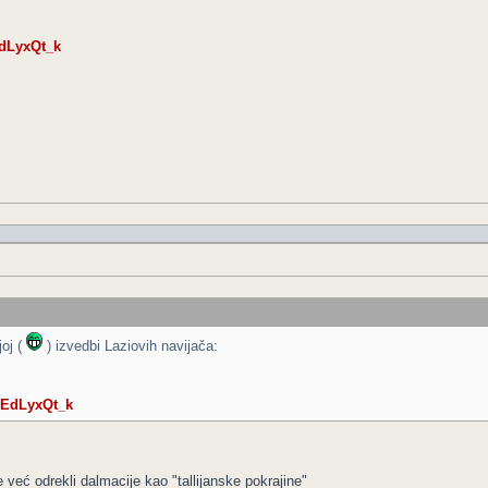
dLyxQt_k
joj (
) izvedbi Laziovih navijača:
7EdLyxQt_k
se već odrekli dalmacije kao "tallijanske pokrajine"