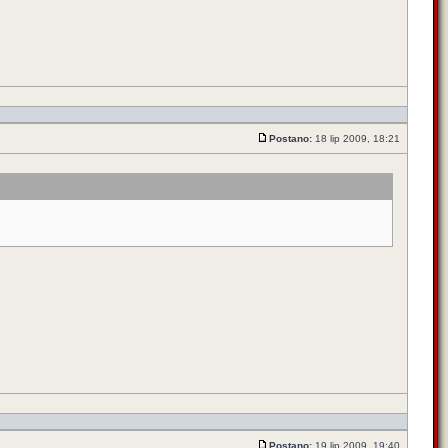
Postano:
18 lip 2009, 18:21
Postano:
19 lip 2009, 19:40