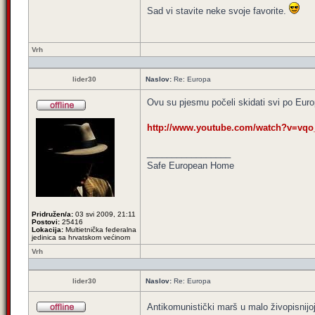
Sad vi stavite neke svoje favorite.
Vrh
lider30
Naslov:
Re: Europa
Ovu su pjesmu počeli skidati svi po Euro
http://www.youtube.com/watch?v=vq
_________________
Safe European Home
Pridružen/a:
03 svi 2009, 21:11
Postovi:
25416
Lokacija:
Multietnička federalna
jedinica sa hrvatskom većinom
Vrh
lider30
Naslov:
Re: Europa
Antikomunistički marš u malo živopisnijo