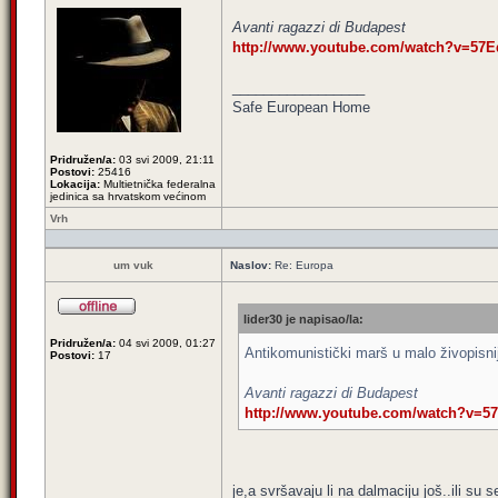
Avanti ragazzi di Budapest
http://www.youtube.com/watch?v=57E
_________________
Safe European Home
Pridružen/a:
03 svi 2009, 21:11
Postovi:
25416
Lokacija:
Multietnička federalna
jedinica sa hrvatskom većinom
Vrh
um vuk
Naslov:
Re: Europa
lider30 je napisao/la:
Pridružen/a:
04 svi 2009, 01:27
Antikomunistički marš u malo živopisni
Postovi:
17
Avanti ragazzi di Budapest
http://www.youtube.com/watch?v=5
je,a svršavaju li na dalmaciju još..ili su 