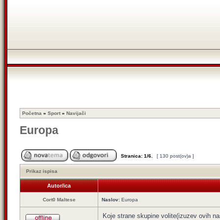
Početna
»
Sport
»
Navijači
Europa
Stranica:
1
/
6
.
[ 130 post(ov)a ]
Prikaz ispisa
Autor/ica
Cort0 Maltese
Naslov:
Europa
Koje strane skupine volite(izuzev ovih n