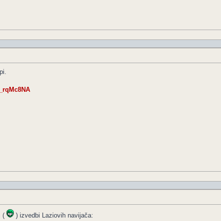
pi.
o_rqMc8NA
j (
) izvedbi Laziovih navijača: