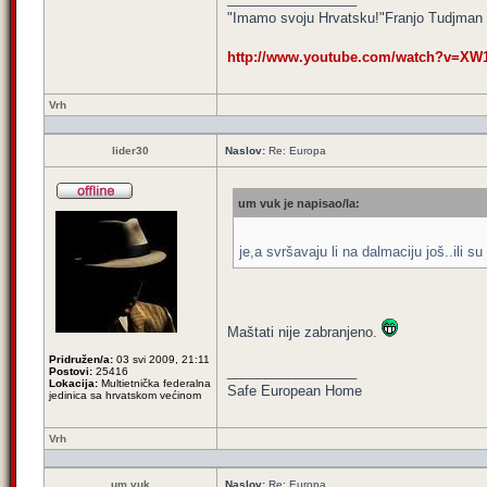
"Imamo svoju Hrvatsku!"Franjo Tudjman
http://www.youtube.com/watch?v=XW1I
Vrh
lider30
Naslov:
Re: Europa
um vuk je napisao/la:
je,a svršavaju li na dalmaciju još..ili s
Maštati nije zabranjeno.
Pridružen/a:
03 svi 2009, 21:11
_________________
Postovi:
25416
Lokacija:
Multietnička federalna
Safe European Home
jedinica sa hrvatskom većinom
Vrh
um vuk
Naslov:
Re: Europa