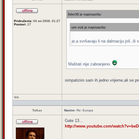
lider30 je napisao/la:
Pridružen/a:
04 svi 2009, 01:27
Postovi:
17
um vuk je napisao/la:
je,a svršavaju li na dalmaciju još..ili
Maštati nije zabranjeno.
simpatiziro sam ih jedno vrijeme,ali se p
Vrh
Tulkas
Naslov:
Re: Europa
Gate 13...
http://www.youtube.com/watch?v=be
_________________