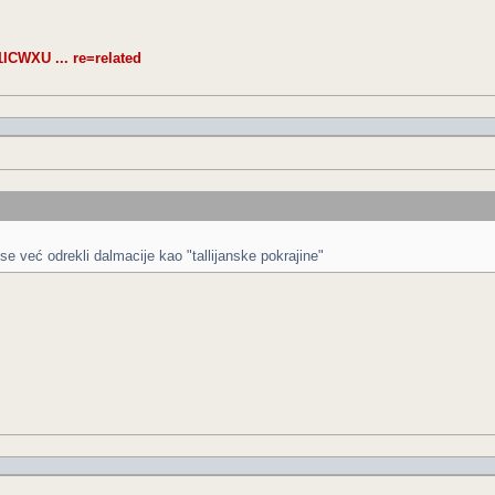
CWXU ... re=related
u se već odrekli dalmacije kao "tallijanske pokrajine"