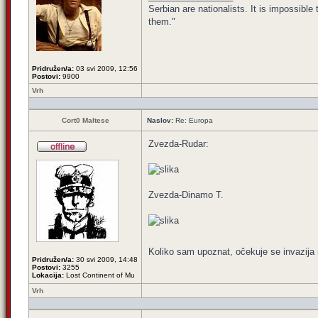
Serbian are nationalists. It is impossib
them."
Pridružen/a:
03 svi 2009, 12:56
Postovi:
9900
Vrh
Cort0 Maltese
Naslov:
Re: Europa
Zvezda-Rudar:
Zvezda-Dinamo T.
Koliko sam upoznat, očekuje se invazija 
Pridružen/a:
30 svi 2009, 14:48
Postovi:
3255
Lokacija:
Lost Continent of Mu
Vrh