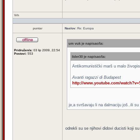
Vrh
puntar
Naslov:
Re: Europa
um vuk je napisao/la:
Pridružen/a:
03 lip 2009, 22:54
Postovi:
553
lider30 je napisao/la:
Antikomunistički marš u malo živopisn
Avanti ragazzi di Budapest
http://www.youtube.com/watch?v
je,a svršavaju li na dalmaciju još..ili s
odrekli su se njihovi didovi ducisti koji 
_________________