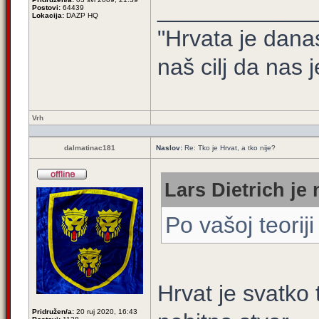
____________
Postovi:
64439
Lokacija:
DAZP HQ
"Hrvata je dana
naš cilj da nas j
Vrh
dalmatinac181
Naslov:
Re: Tko je Hrvat, a tko nije?
Lars Dietrich je 
Po vašoj teoriji
Hrvat je svatko t
Pridružen/a:
20 ruj 2020, 16:43