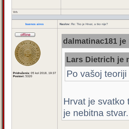
Vrh
buenos aires
Naslov:
Re: Tko je Hrvat, a tko nije?
dalmatinac181 je 
Lars Dietrich je 
Po vašoj teoriji
Pridružen/a:
05 kol 2018, 19:37
Postovi:
5320
Hrvat je svatko t
je nebitna stvar.