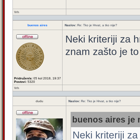
Vrh
buenos aires
Naslov:
Re: Tko je Hrvat, a tko nije?
Neki kriteriji za
znam zašto je to
Pridružen/a:
05 kol 2018, 19:37
Postovi:
5320
Vrh
dudu
Naslov:
Re: Tko je Hrvat, a tko nije?
buenos aires je 
Neki kriteriji z