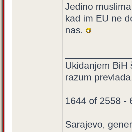
Jedino muslimani
kad im EU ne do
nas.
____________
Ukidanjem BiH š
razum prevlada
1644 of 2558 -
Sarajevo, gener