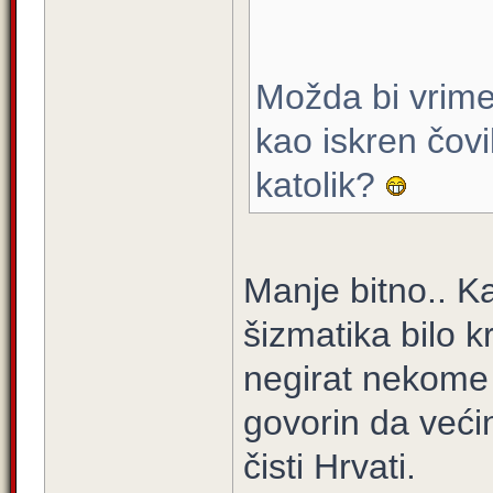
Možda bi vrime
kao iskren čovi
katolik?
Manje bitno.. K
šizmatika bilo k
negirat nekome 
govorin da veći
čisti Hrvati.