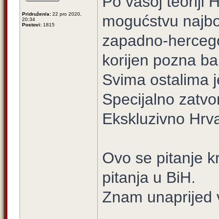
Po vašoj teoriji H
Pridružen/a:
22 pro 2020,
mogućstvu najbo
20:34
Postovi:
1815
zapadno-hercego
korijen pozna ba
Svima ostalima j
Specijalno zatvo
Ekskluzivno Hrvat
Ovo se pitanje kr
pitanja u BiH.
Znam unaprijed 
...