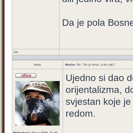
Da je pola Bosne 
Vrh
dudu
Naslov:
Re: Tko je Hrvat, a tko nije?
Ujedno si dao de
orijentalizma, d
svjestan koje je
redom.
Pridružen/a:
03 svi 2009, 21:39