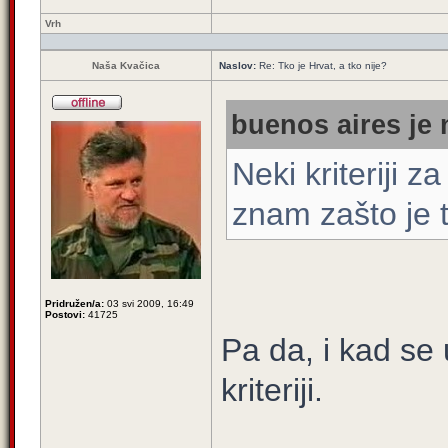
Vrh
Naša Kvačica
Naslov:
Re: Tko je Hrvat, a tko nije?
buenos aires je 
Neki kriteriji z
znam zašto je 
Pridružen/a:
03 svi 2009, 16:49
Postovi:
41725
Pa da, i kad se 
kriteriji.