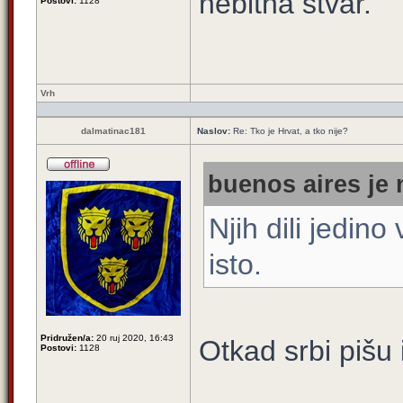
nebitna stvar.
Postovi:
1128
Vrh
dalmatinac181
Naslov:
Re: Tko je Hrvat, a tko nije?
buenos aires je 
Njih dili jedino
isto.
Pridružen/a:
20 ruj 2020, 16:43
Otkad srbi pišu
Postovi:
1128