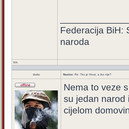
_____________
Federacija BiH: 
naroda
Vrh
dudu
Naslov:
Re: Tko je Hrvat, a tko nije?
Nema to veze s 
su jedan narod i
cijelom domovi