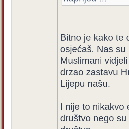
Bitno je kako te 
osjećaš. Nas su p
Muslimani vidjel
drzao zastavu Hr
Lijepu našu.
I nije to nikakv
društvo nego su