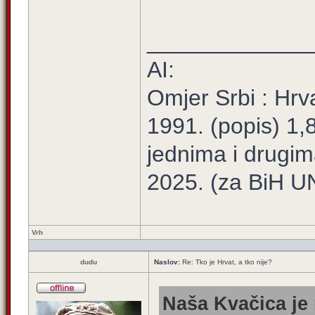
_____________
AI:
Omjer Srbi : Hrv
1991. (popis) 1
jednima i drugima
2025. (za BiH UN
Vrh
dudu
Naslov:
Re: Tko je Hrvat, a tko nije?
Naša Kvačica je 