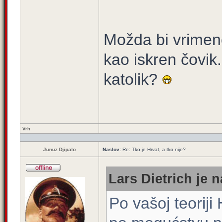
Možda bi vrimeno
kao iskren čovik.
katolik?
Vrh
Junuz Djipalo
Naslov:
Re: Tko je Hrvat, a tko nije?
Lars Dietrich je n
Po vašoj teoriji 