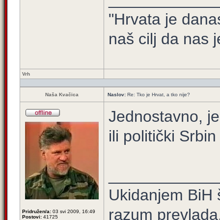
"Hrvata je dana
naš cilj da nas j
Vrh
Naša Kvačica
Naslov:
Re: Tko je Hrvat, a tko nije?
Jednostavno, je 
ili politički Srbin
____________
Ukidanjem BiH š
razum prevlada
Pridružen/a:
03 svi 2009, 16:49
Postovi:
41725