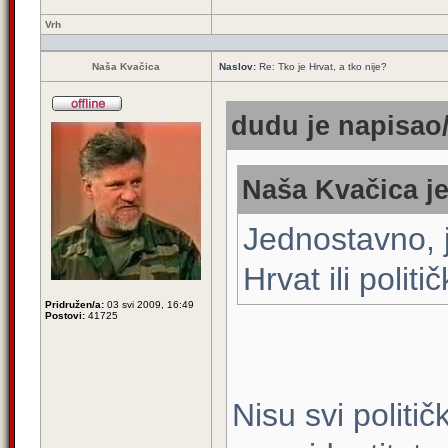
Vrh
Naša Kvačica
Naslov:
Re: Tko je Hrvat, a tko nije?
dudu je napisao/
Naša Kvačica je
Jednostavno, j
Hrvat ili politič
Pridružen/a:
03 svi 2009, 16:49
Postovi:
41725
Nisu svi politič