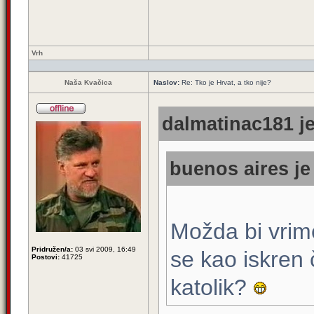
Vrh
Naša Kvačica
Naslov:
Re: Tko je Hrvat, a tko nije?
dalmatinac181 je
buenos aires je
Možda bi vrim
Pridružen/a:
03 svi 2009, 16:49
se kao iskren 
Postovi:
41725
katolik?