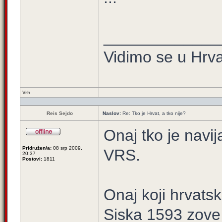
_____________
Vidimo se u Hrva
Vrh
Reis Sejdo
Naslov:
Re: Tko je Hrvat, a tko nije?
Onaj tko je navi
Pridružen/a:
08 srp 2009,
VRS.
20:37
Postovi:
1811
Onaj koji hrvatsk
Siska 1593 zove 