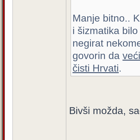
Manje bitno.. 
i šizmatika bil
negirat nekome
govorin da
već
čisti Hrvati
.
Bivši možda, sa
____________