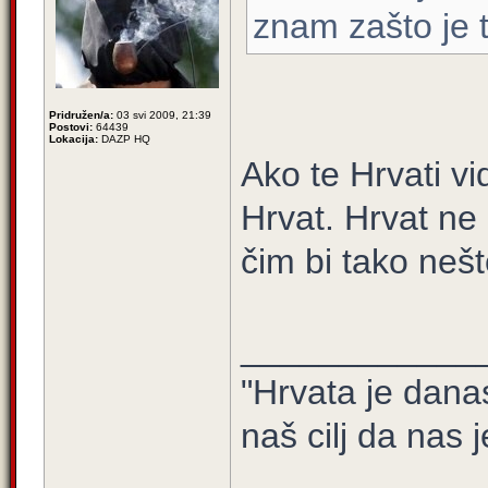
znam zašto je 
Pridružen/a:
03 svi 2009, 21:39
Postovi:
64439
Lokacija:
DAZP HQ
Ako te Hrvati vi
Hrvat. Hrvat ne
čim bi tako nešt
____________
"Hrvata je dana
naš cilj da nas j