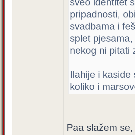
sveo identitet 
pripadnosti, ob
svadbama i fešt
splet pjesama, 
nekog ni pitati
Ilahije i kaside
koliko i marsov
Paa slažem se,