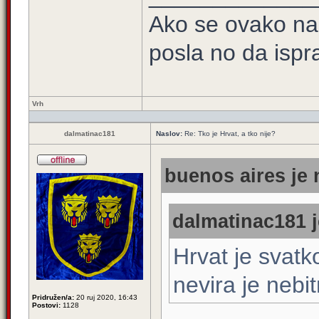
Ako se ovako na
posla no da ispra
Vrh
dalmatinac181
Naslov:
Re: Tko je Hrvat, a tko nije?
buenos aires je 
dalmatinac181 j
Hrvat je svatko
nevira je nebit
Pridružen/a:
20 ruj 2020, 16:43
Postovi:
1128