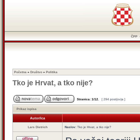
ČPP
Početna
»
Društvo
»
Politika
Tko je Hrvat, a tko nije?
Stranica:
1
/
12
.
[ 294 post(ov)a ]
Prikaz ispisa
Autor/ica
Lars Dietrich
Naslov:
Tko je Hrvat, a tko nije?