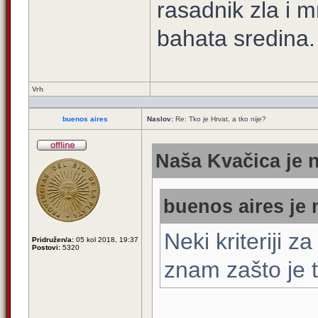
rasadnik zla i m
bahata sredina.
Vrh
buenos aires
Naslov:
Re: Tko je Hrvat, a tko nije?
Naša Kvačica je n
buenos aires je 
Neki kriteriji z
Pridružen/a:
05 kol 2018, 19:37
Postovi:
5320
znam zašto je 