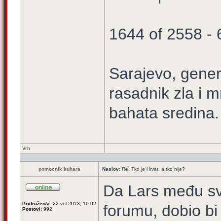
1644 of 2558 -
Sarajevo, gener
rasadnik zla i m
bahata sredina.
Vrh
pomocnik kuhara
Naslov:
Re: Tko je Hrvat, a tko nije?
Da Lars među svo
Pridružen/a:
22 vel 2013, 10:02
forumu, dobio bi
Postovi:
992