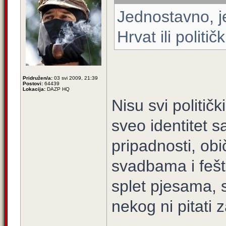
Jednostavno, je
Hrvat ili političk
Pridružen/a:
03 svi 2009, 21:39
Postovi:
64439
Lokacija:
DAZP HQ
Nisu svi političk
sveo identitet s
pripadnosti, ob
svadbama i fešt
splet pjesama, s
nekog ni pitati 