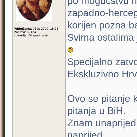
po mogućstvu n
zapadno-herceg
korijen pozna b
Pridružen/a:
08 lis 2009, 18:58
Postovi:
39464
Svima ostalima j
Lokacija:
Gl. grad regije
Specijalno zatv
Ekskluzivno Hrva
Ovo se pitanje k
pitanja u BiH.
Znam unaprijed
naprijed ...