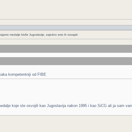
vajamo medalje bivše Jugoslavije, zajedno smo ih osvajali
ušaka kompetentniji od FIBE
medalje koje ste osvojili kao Jugoslavija nakon 1995 i kao SiCG ali ja sam 