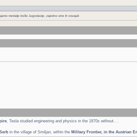
ajamo medalje bivše Jugoslavije, zajedno smo ih osvajali
pire
, Tesla studied engineering and physics in the 1870s without….
 Serb
in the village of Smiljan, within the
Military Frontier, in the Austrian 