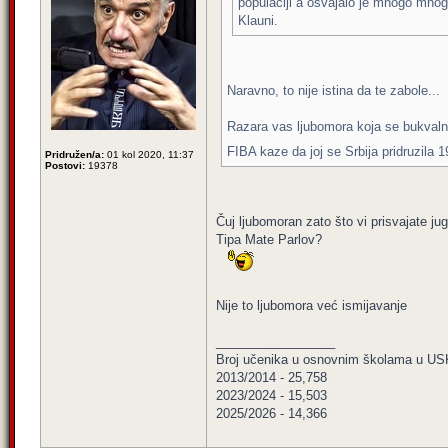
populaciji a osvajalo je mnogo mno
Klauni.
Naravno, to nije istina da te zabole...
Razara vas ljubomora koja se bukval
FIBA kaze da joj se Srbija pridruzila 
Pridružen/a:
01 kol 2020, 11:37
Postovi:
19378
Čuj ljubomoran zato što vi prisvajate j
Tipa Mate Parlov?
Nije to ljubomora već ismijavanje
_________________
Broj učenika u osnovnim školama u US
2013/2014 - 25,758
2023/2024 - 15,503
2025/2026 - 14,366