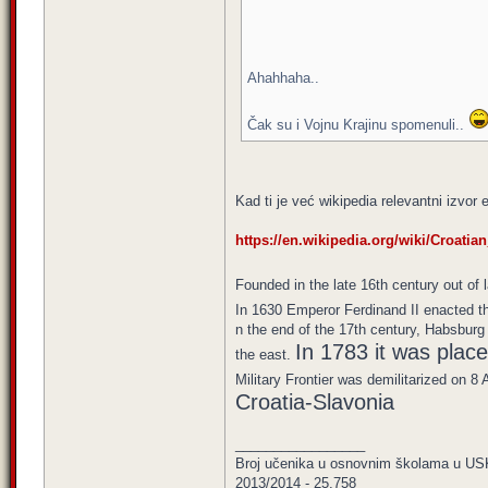
Ahahhaha..
Čak su i Vojnu Krajinu spomenuli..
Kad ti je već wikipedia relevantni izvor e
https://en.wikipedia.org/wiki/Croatian_
Founded in the late 16th century out of
In 1630 Emperor Ferdinand II enacted t
n the end of the 17th century, Habsburg 
In 1783 it was plac
the east.
Military Frontier was demilitarized on 8
Croatia-Slavonia
_________________
Broj učenika u osnovnim školama u US
2013/2014 - 25,758