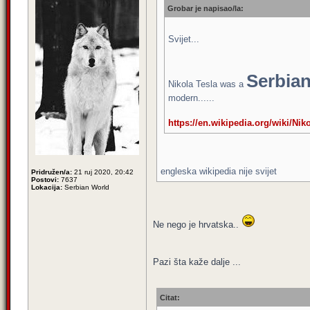
Grobar je napisao/la:
Svijet...
Serbia
Nikola Tesla was a
modern......
https://en.wikipedia.org/wiki/Nik
engleska wikipedia nije svijet
Pridružen/a:
21 ruj 2020, 20:42
Postovi:
7637
Lokacija:
Serbian World
Ne nego je hrvatska..
Pazi šta kaže dalje ...
Citat: