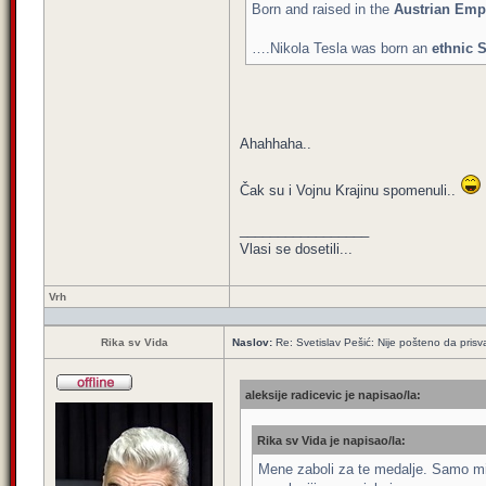
Born and raised in the
Austrian Emp
….Nikola Tesla was born an
ethnic 
Ahahhaha..
Čak su i Vojnu Krajinu spomenuli..
_________________
Vlasi se dosetili...
Vrh
Rika sv Vida
Naslov:
Re: Svetislav Pešić: Nije pošteno da prisv
aleksije radicevic je napisao/la:
Rika sv Vida je napisao/la:
Mene zaboli za te medalje. Samo mi j