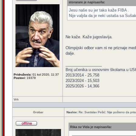
storarare je napisao/la:
Jesu naše su jer tako kaže FIBA .
Nije valjda da je neki ustaša sa Suša
Ne kaže. Kaže jugoslavija.
Olimpijski odbor vam ni ne priznaje me
dalje.
_________________
Broj učenika u osnovnim školama u US
Pridružen/a:
01 kol 2020, 11:37
2013/2014 - 25,758
Postovi:
19378
2023/2024 - 15,503
2025/2026 - 14,366
Vrh
Grobar
Naslov:
Re: Svetislav Pešić: Nije pošteno da pris
Rika sv Vida je napisao/la: