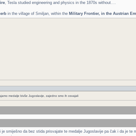
ire
, Tesla studied engineering and physics in the 1870s without….
Serb
in the village of Smiljan, within the
Military Frontier, in the Austrian E
ajamo medalje bivše Jugoslavije, zajedno smo ih osvajali
e smiješno da bez stida prisvajate te medalje Jugoslavije pa čak i da je te me