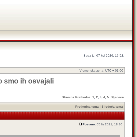
Sada je: 07 kol 2026, 16:52.
Vremenska zona: UTC + 01:00
o smo ih osvajali
Stranica
Prethodna
1
,
2
,
3
,
4
,
5
Sljedeća
Prethodna tema
|
Sljedeća tema
Postano:
05 lis 2021, 18:36