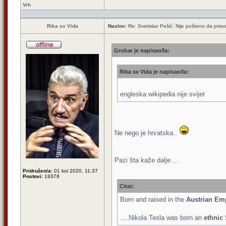
Vrh
Rika sv Vida
Naslov:
Re: Svetislav Pešić: Nije pošteno da prisv
Grobar je napisao/la:
Rika sv Vida je napisao/la:
engleska wikipedia nije svijet
Ne nego je hrvatska..
Pazi šta kaže dalje ...
Pridružen/a:
01 kol 2020, 11:37
Postovi:
19378
Citat:
Born and raised in the
Austrian Em
….Nikola Tesla was born an
ethnic