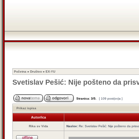
Početna
»
Društvo
»
EX-YU
Svetislav Pešić: Nije pošteno da pris
Stranica:
3
/
5
.
[ 109 post(ov)a ]
Prikaz ispisa
Autor/ica
Rika sv Vida
Naslov:
Re: Svetislav Pešić: Nije pošteno da prisv