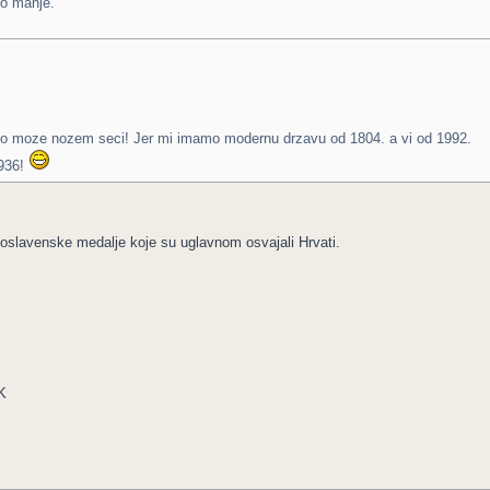
go manje.
no moze nozem seci! Jer mi imamo modernu drzavu od 1804. a vi od 1992.
1936!
ugoslavenske medalje koje su uglavnom osvajali Hrvati.
K