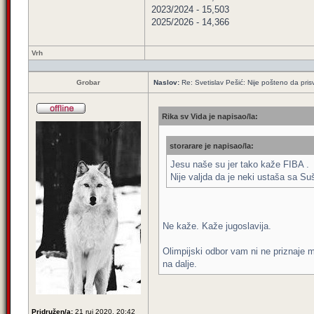
2023/2024 - 15,503
2025/2026 - 14,366
Vrh
Grobar
Naslov:
Re: Svetislav Pešić: Nije pošteno da pris
Rika sv Vida je napisao/la:
storarare je napisao/la:
Jesu naše su jer tako kaže FIBA .
Nije valjda da je neki ustaša sa S
Ne kaže. Kaže jugoslavija.
Olimpijski odbor vam ni ne priznaje 
na dalje.
Pridružen/a:
21 ruj 2020, 20:42