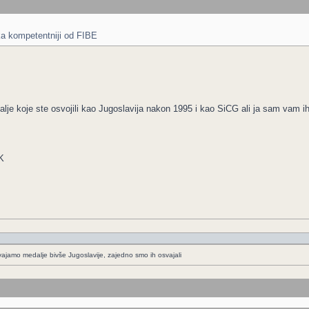
ka kompetentniji od FIBE
dalje koje ste osvojili kao Jugoslavija nakon 1995 i kao SiCG ali ja sam vam
K
vajamo medalje bivše Jugoslavije, zajedno smo ih osvajali