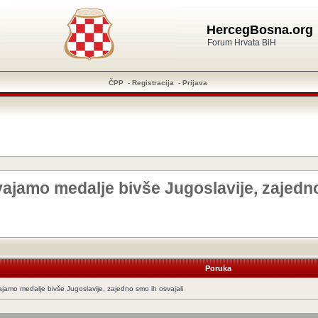
HercegBosna.org
Forum Hrvata BiH
ČPP
-
Registracija
-
Prijava
vajamo medalje bivše Jugoslavije, zajedn
Poruka
ajamo medalje bivše Jugoslavije, zajedno smo ih osvajali