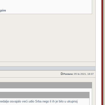
mpire
Postano:
05 lis 2021, 18:37
dalje osvajalo veći udio Srba nego li ih je bilo u ukupnoj