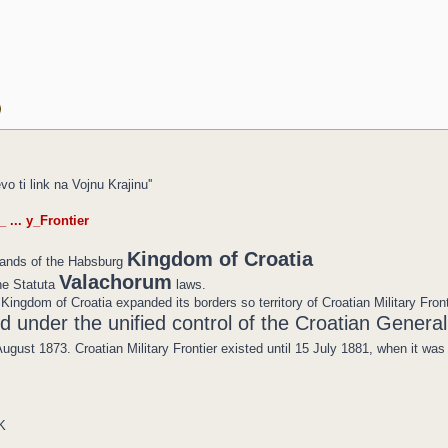
vo ti link na Vojnu Krajinu''
 ... y_Frontier
Kingdom of Croatia
 lands of the Habsburg
Valachorum
he Statuta
laws.
Kingdom of Croatia expanded its borders so territory of Croatian Military Fro
ed under the unified control of the Croatian Gen
 August 1873. Croatian Military Frontier existed until 15 July 1881, when it wa
K