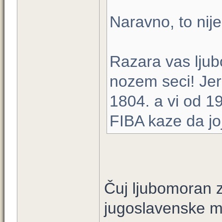
Naravno, to nije
Razara vas lju
nozem seci! Je
1804. a vi od 1
FIBA kaze da joj
Čuj ljubomoran za
jugoslavenske m