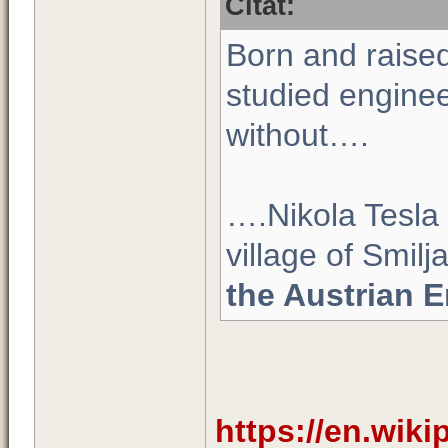
Citat:
Born and raised
studied enginee
without….
….Nikola Tesla
village of Smilj
the Austrian 
https://en.wiki