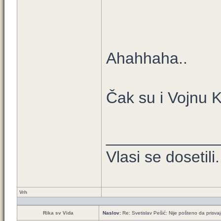
Ahahhaha..
Čak su i Vojnu 
____________
Vlasi se dosetili.
Vrh
Rika sv Vida
Naslov:
Re: Svetislav Pešić: Nije pošteno da prisva