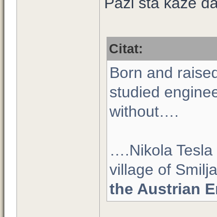
Pazi šta kaže dal
Citat:
Born and raised
studied enginee
without….
….Nikola Tesla
village of Smilj
the Austrian 