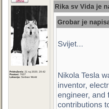
Rika sv Vida je n
Grobar je napisa
Svijet...
Pridružen/a:
21 ruj 2020, 20:42
Nikola Tesla 
Postovi:
7637
Lokacija:
Serbian World
inventor, elect
engineer, and f
contributions t