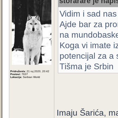
storarare je napi
Vidim i sad nas
Ajde bar za pro
na mundobaske
Koga vi imate i
potencijal za a 
Tišma je Srbin
Pridružen/a:
21 ruj 2020, 20:42
Postovi:
7637
Lokacija:
Serbian World
Imaju Šarića, ma