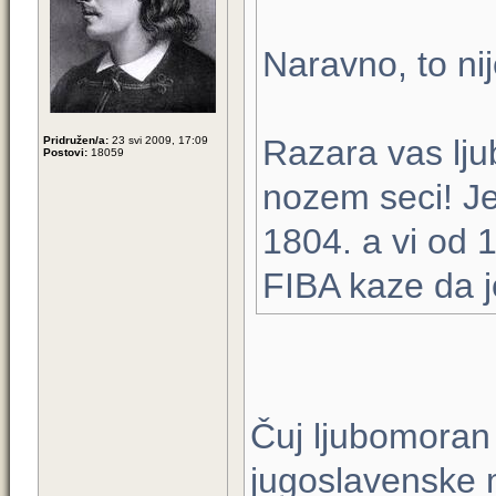
Naravno, to nij
Razara vas lj
Pridružen/a:
23 svi 2009, 17:09
Postovi:
18059
nozem seci! J
1804. a vi od 
FIBA kaze da j
Čuj ljubomoran 
jugoslavenske 