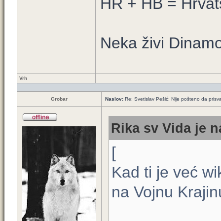
HR + HB = Hrvat
Neka živi Dinamo
Vrh
Grobar
Naslov:
Re: Svetislav Pešić: Nije pošteno da prisv
Rika sv Vida je n
[
Kad ti je već wi
na Vojnu Krajinu