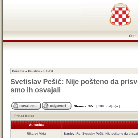
ČPP
Početna
»
Društvo
»
EX-YU
Svetislav Pešić: Nije pošteno da pris
smo ih osvajali
Stranica:
3
/
5
.
[ 109 post(ov)a ]
Prikaz ispisa
Autor/ica
Rika sv Vida
Naslov:
Re: Svetislav Pešić: Nije pošteno da prisva