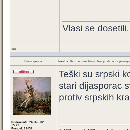
____________
Vlasi se dosetili.
Vrh
Reconquista
Naslov:
Re: Svetislav Pešić: Nije pošteno da prisvaja
Teški su srpski 
stari dijasporac
protiv srpskih kra
_____________
Pridružen/a:
26 stu 2020,
15:23
Postovi:
12453