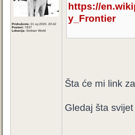
https://en.wiki
y_Frontier
Pridružen/a:
21 ruj 2020, 20:42
Postovi:
7637
Lokacija:
Serbian World
Šta će mi link za
Gledaj šta svijet