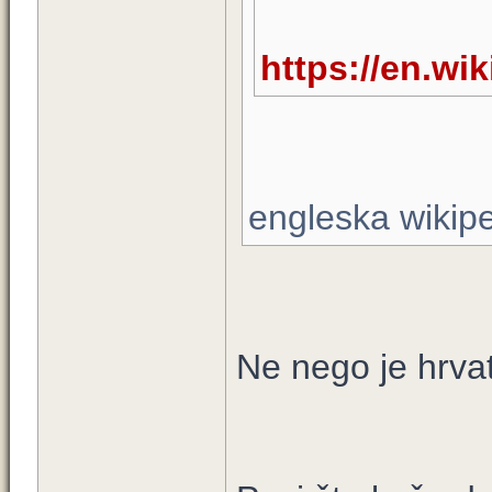
https://en.wi
engleska wikiped
Ne nego je hrva