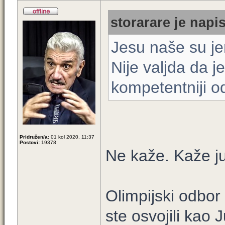
storarare je napis
Jesu naše su je
Nije valjda da 
kompetentniji o
Pridružen/a:
01 kol 2020, 11:37
Postovi:
19378
Ne kaže. Kaže ju
Olimpijski odbor
ste osvojili kao