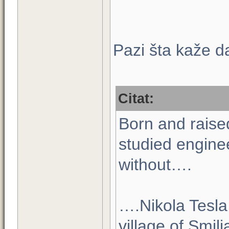
Pazi šta kaže dal
Citat:
Born and raise
studied engine
without….
….Nikola Tesl
village of Smilj