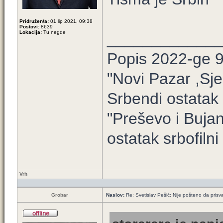
Pridružen/a:
01 lip 2021, 09:38
Postovi:
8639
Lokacija:
Tu negde
____________
Popis 2022-ge 
"Novi Pazar ,Sje
Srbendi ostatak 
"Preševo i Buja
ostatak srbofilni 
Vrh
Grobar
Naslov:
Re: Svetislav Pešić: Nije pošteno da prisv