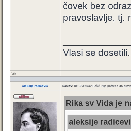
čovek bez odraz
pravoslavlje, tj.
____________
Vlasi se dosetili.
Vrh
aleksije radicevic
Naslov:
Re: Svetislav Pešić: Nije pošteno da prisv
Rika sv Vida je n
aleksije radicevi