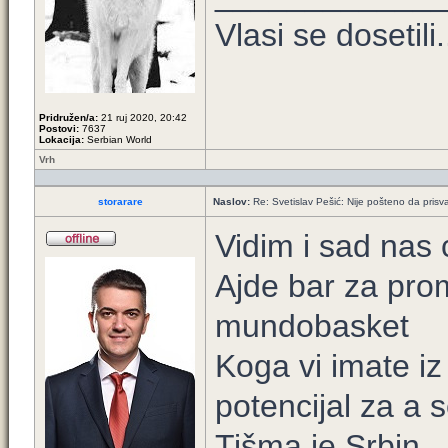
Vlasi se dosetili.
Pridružen/a:
21 ruj 2020, 20:42
Postovi:
7637
Lokacija:
Serbian World
Vrh
storarare
Naslov:
Re: Svetislav Pešić: Nije pošteno da prisv
Vidim i sad nas 
Ajde bar za pro
mundobasket
Koga vi imate iz
potencijal za a s
Tišma je Srbin