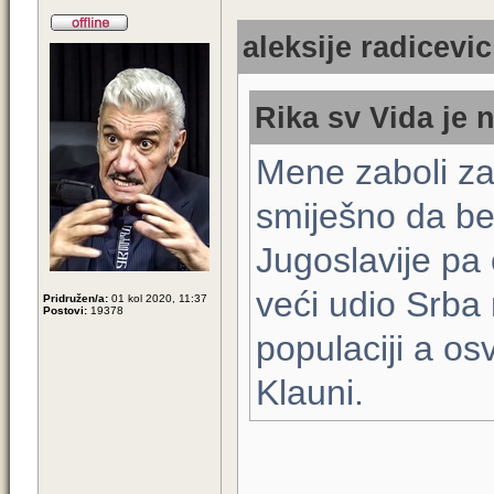
aleksije radicevic
Rika sv Vida je 
Mene zaboli za
smiješno da bez
Jugoslavije pa 
veći udio Srba 
Pridružen/a:
01 kol 2020, 11:37
Postovi:
19378
populaciji a o
Klauni.