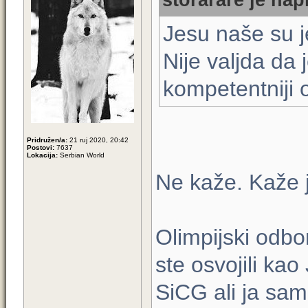
storarare je nap
Jesu naše su j
Nije valjda da
kompetentniji 
Pridružen/a:
21 ruj 2020, 20:42
Postovi:
7637
Lokacija:
Serbian World
Ne kaže. Kaže j
Olimpijski odbo
ste osvojili ka
SiCG ali ja sa