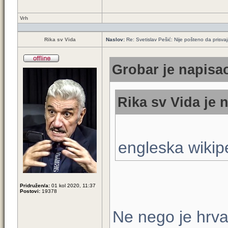
Vrh
Rika sv Vida
Naslov:
Re: Svetislav Pešić: Nije pošteno da prisva
Grobar je napisao
Rika sv Vida je 
engleska wikipe
Pridružen/a:
01 kol 2020, 11:37
Postovi:
19378
Ne nego je hrva