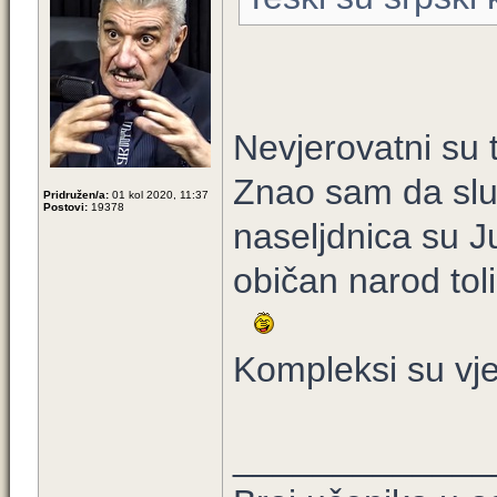
Nevjerovatni su 
Znao sam da služ
Pridružen/a:
01 kol 2020, 11:37
Postovi:
19378
naseljdnica su J
običan narod toli
Kompleksi su vje
_____________