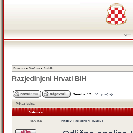
ČPP
Početna
»
Društvo
»
Politika
Razjedinjeni Hrvati BiH
Stranica:
1
/
3
.
[ 61 post(ov)a ]
Prikaz ispisa
Autor/ica
RajvoSa
Naslov:
Razjedinjeni Hrvati BiH