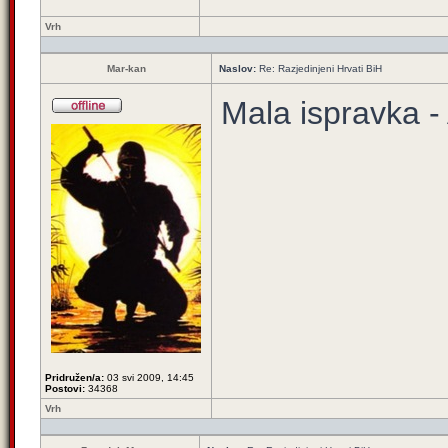
Vrh
Mar-kan
Naslov:
Re: Razjedinjeni Hrvati BiH
Mala ispravka - 
Pridružen/a:
03 svi 2009, 14:45
Postovi:
34368
Vrh