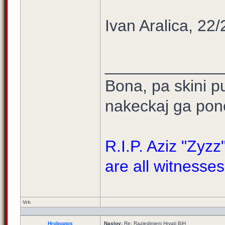
Ivan Aralica, 22
_____________
Bona, pa skini 
nakeckaj ga pono
R.I.P. Aziz "Zyz
are all witnesses
Vrh
Hroboatos
Naslov:
Re: Razjedinjeni Hrvati BiH