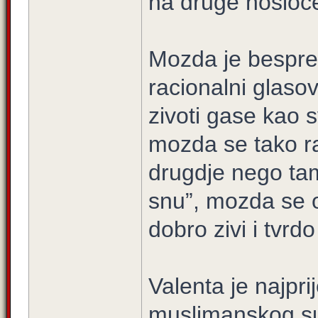
na druge nosioce 
Mozda je bespre
racionalni glaso
zivoti gase kao s
mozda se tako ra
drugdje nego ta
snu”, mozda se o
dobro zivi i tvrd
Valenta je najpri
muslimanskog su