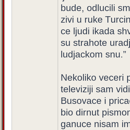
bude, odlucili 
zivi u ruke Turc
ce ljudi ikada sh
su strahote urad
ludjackom snu.”
Nekoliko veceri 
televiziji sam vid
Busovace i pric
bio dirnut pismo
ganuce nisam ima