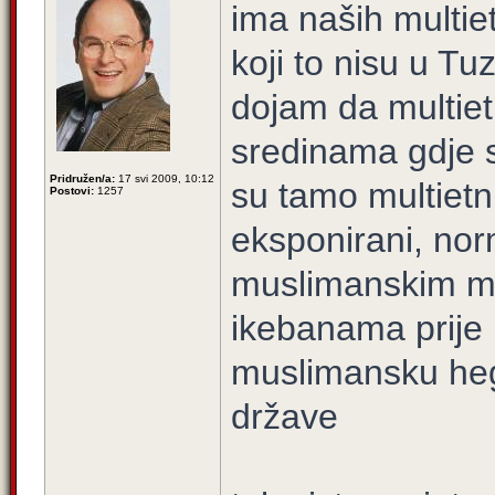
ima naših multie
koji to nisu u Tu
dojam da multiet
sredinama gdje s
Pridružen/a:
17 svi 2009, 10:12
su tamo multietn
Postovi:
1257
eksponirani, nor
muslimanskim mj
ikebanama prije
muslimansku heg
države