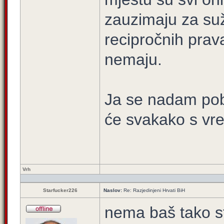
zauzimaju za su
recipročnih prav
nemaju.
Ja se nadam pobj
će svakako s vrem
Vrh
Starfucker226
Naslov:
Re: Razjedinjeni Hrvati BiH
nema baš tako st