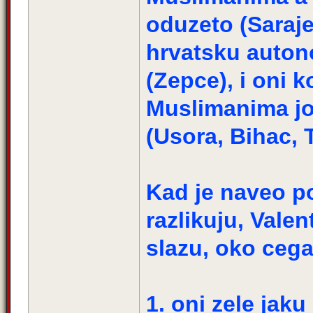
oduzeto (Saraje
hrvatsku auton
(Zepce), i oni k
Muslimanima jos
(Usora, Bihac, T
Kad je naveo p
razlikuju, Valen
slazu, oko cega
1. oni zele jaku