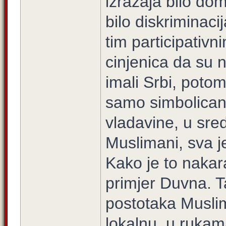
izrazaja bilo do
bilo diskriminac
tim participativni
cinjenica da su n
imali Srbi, potom
samo simbolican 
vladavine, u sred
Muslimani, sva j
Kako je to nakar
primjer Duvna. T
postotaka Muslima
lokalnu, u rukam