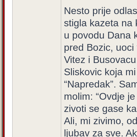
Nesto prije odla
stigla kazeta na 
u povodu Dana kn
pred Bozic, uoci
Vitez i Busovacu
Sliskovic koja m
“Napredak”. Sam
molim: “Ovdje je
zivoti se gase ka
Ali, mi zivimo, 
ljubav za sve. A