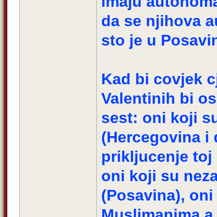
imaju autonoman
da se njihova a
sto je u Posavi
Kad bi covjek cj
Valentinih bi o
sest: oni koji s
(Hercegovina i 
prikljucenje to
oni koji su ne
(Posavina), oni 
Muslimanima a p