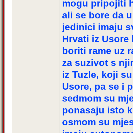
mogu pripojiti 
ali se bore da
jedinici imaju 
Hrvati iz Usore
boriti rame uz 
za suzivot s nj
iz Tuzle, koji su
Usore, pa se i 
sedmom su mjes
ponasaju isto ka
osmom su mjestu