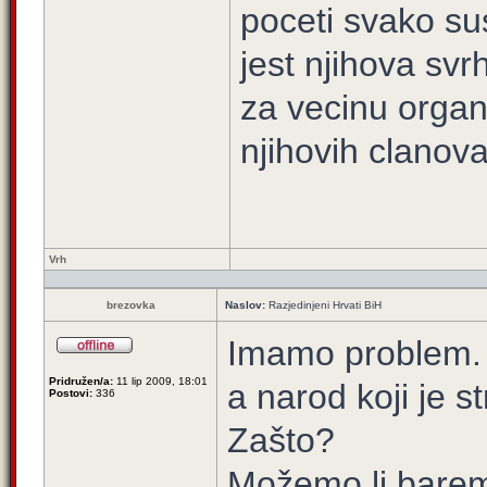
poceti svako su
jest njihova svr
za vecinu organi
njihovih clanova
Vrh
brezovka
Naslov:
Razjedinjeni Hrvati BiH
Imamo problem. 
Pridružen/a:
11 lip 2009, 18:01
a narod koji je s
Postovi:
336
Zašto?
Možemo li barem