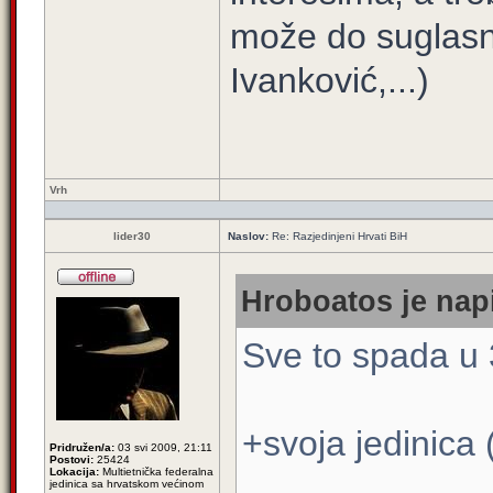
može do suglasno
Ivanković,...)
Vrh
lider30
Naslov:
Re: Razjedinjeni Hrvati BiH
Hroboatos je napi
Sve to spada u 
+svoja jedinica
Pridružen/a:
03 svi 2009, 21:11
Postovi:
25424
Lokacija:
Multietnička federalna
jedinica sa hrvatskom većinom