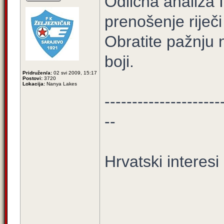
Odlična analiza I
prenošenje riječ
Obratite pažnju 
boji.
Pridružen/a:
02 svi 2009, 15:17
Postovi:
3720
Lokacija:
Nanya Lakes
---------------------
--
Hrvatski interesi