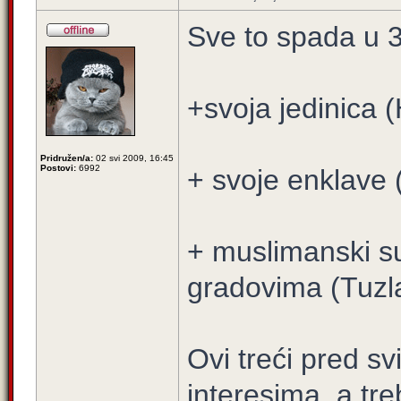
Sve to spada u 3
+svoja jedinica 
Pridružen/a:
02 svi 2009, 16:45
Postovi:
6992
+ svoje enklave 
+ muslimanski su
gradovima (Tuzla
Ovi treći pred s
interesima, a treb