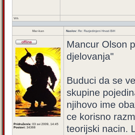
Vrh
Mar-kan
Naslov:
Re: Razjedinjeni Hrvati BiH
Mancur Olson pi
djelovanja"
Buduci da se ve
skupine pojedin
njihovo ime oba
ce korisno razmo
Pridružen/a:
03 svi 2009, 14:45
teorijski nacin.
Postovi:
34368