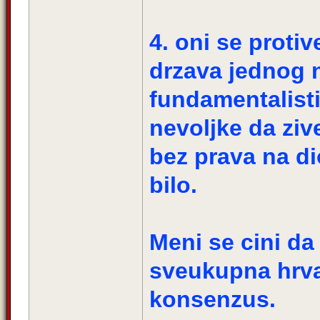
4. oni se protiv
drzava jednog na
fundamentalistic
nevoljke da ziv
bez prava na di
bilo.
Meni se cini da
sveukupna hrva
konsenzus.