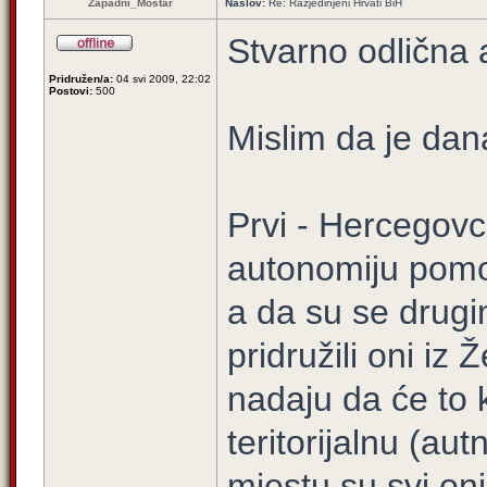
Zapadni_Mostar
Naslov:
Re: Razjedinjeni Hrvati BiH
Stvarno odlična a
Pridružen/a:
04 svi 2009, 22:02
Postovi:
500
Mislim da je dan
Prvi - Hercegovc
autonomiju pomo
a da su se drug
pridružili oni iz
nadaju da će to 
teritorijalnu (au
mjestu su svi oni