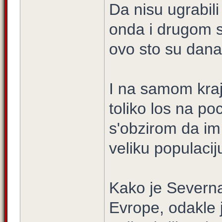
Da nisu ugrabil
onda i drugom s
ovo sto su dana
I na samom kraju
toliko los na poc
s'obzirom da im
veliku populacij
Kako je Severna
Evrope, odakle j