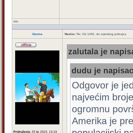
Vrh
Hanma
Naslov:
Re: Od 1492. do svjetskog policajca.
zalutala je napis
dudu je napisao
Odgovor je jed
najvećim broj
ogromnu površi
Amerika je pre
populacijski 
Pridružen/a:
25 lip 2023, 13:19