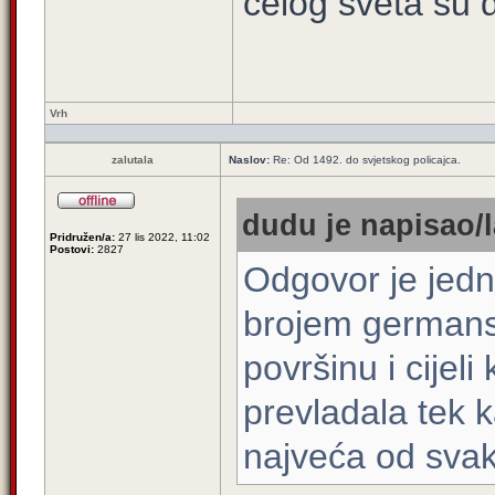
celog sveta su d
Vrh
zalutala
Naslov:
Re: Od 1492. do svjetskog policajca.
dudu je napisao/l
Pridružen/a:
27 lis 2022, 11:02
Postovi:
2827
Odgovor je jedn
brojem germans
površinu i cijel
prevladala tek k
najveća od svak