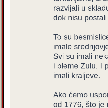
razvijali u skla
dok nisu postali
To su besmislice
imale srednjovj
Svi su imali nek
i pleme Zulu. I
imali kraljeve.
Ako ćemo uspor
od 1776, što je