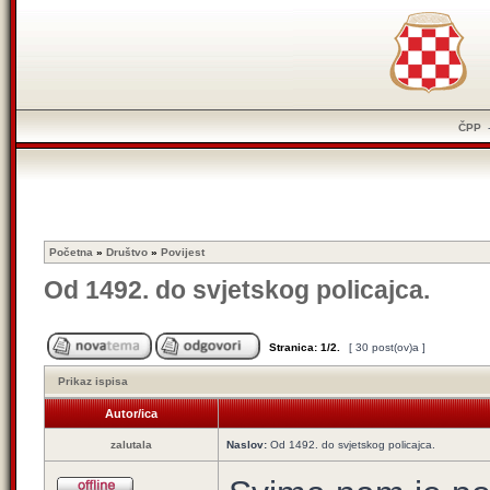
ČPP
Početna
»
Društvo
»
Povijest
Od 1492. do svjetskog policajca.
Stranica:
1
/
2
.
[ 30 post(ov)a ]
Prikaz ispisa
Autor/ica
zalutala
Naslov:
Od 1492. do svjetskog policajca.