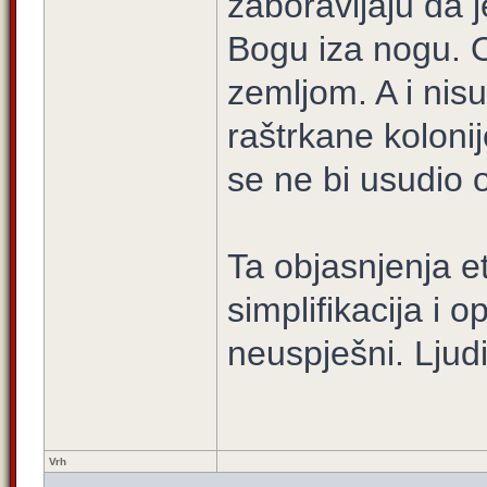
zaboravljaju da j
Bogu iza nogu. O
zemljom. A i nisu
raštrkane kolonij
se ne bi usudio o
Ta objasnjenja et
simplifikacija i 
neuspješni. Ljudi
Vrh