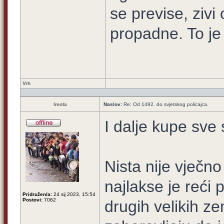
se previse, zivi 
propadne. To je
Vrh
Imota
Naslov:
Re: Od 1492. do svjetskog policajca.
I dalje kupe sve
Nista nije vječno
najlakse je reći 
Pridružen/a:
24 sij 2023, 15:54
Postovi:
7062
drugih velikih z