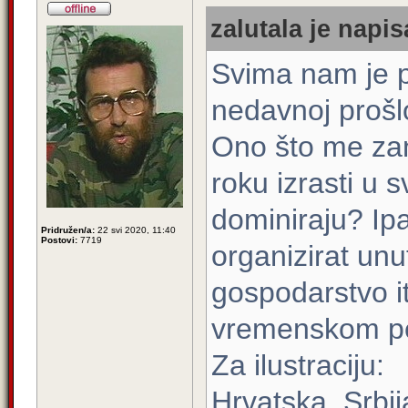
zalutala je napis
Svima nam je p
nedavnoj prošlos
Ono što me zan
roku izrasti u s
dominiraju? Ipak
Pridružen/a:
22 svi 2020, 11:40
Postovi:
7719
organizirat unu
gospodarstvo itd
vremenskom per
Za ilustraciju:
Hrvatska, Srbij