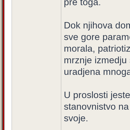
pre toga.
Dok njihova do
sve gore parame
morala, patrioti
mrznje izmedju 
uradjena mnoga s
U proslosti jeste
stanovnistvo na 
svoje.