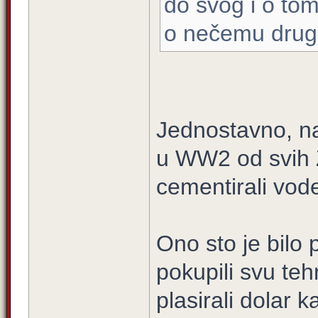
do svog i o tom
o nečemu dru
Jednostavno, na
u WW2 od svih Za
cementirali vode
Ono sto je bilo 
pokupili svu teh
plasirali dolar 