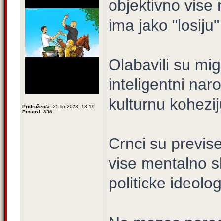
objektivno vis
ima jako "losiju"
Olabavili su mig
inteligentni naro
kulturnu kohezij
Pridružen/a:
25 lip 2023, 13:19
Postovi:
858
Crnci su previse 
vise mentalno s
politicke ideologi