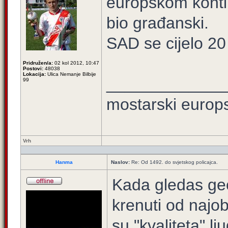
europskom kontin
bio građanski.
SAD se cijelo 20
Pridružen/a:
02 kol 2012, 10:47
Postovi:
48038
Lokacija:
Ulica Nemanje Bilbije
_____________
99
mostarski europ
Vrh
Hanma
Naslov:
Re: Od 1492. do svjetskog policajca.
Kada gledas geo
krenuti od najo
su "kvaliteta" lju