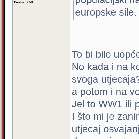
Postovi:
858
europske sile.
To bi bilo uopć
No kada i na ko
svoga utjecaja?
a potom i na vo
Jel to WW1 ili p
I što mi je zani
utjecaj osvajan