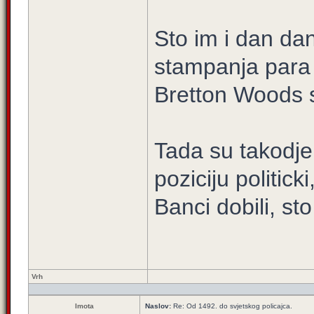
Sto im i dan d
stampanja para i
Bretton Woods 
Tada su takodje
poziciju politic
Banci dobili, st
Vrh
Imota
Naslov:
Re: Od 1492. do svjetskog policajca.