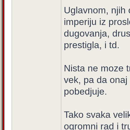
Uglavnom, njih 
imperiju iz pros
dugovanja, drust
prestigla, i td.
Nista ne moze tr
vek, pa da onaj 
pobedjuje.
Tako svaka veli
ogromni rad i tr