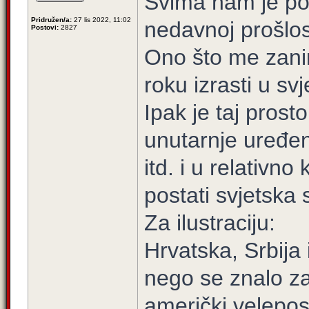
Svima nam je po
Pridružen/a:
27 lis 2022, 11:02
nedavnoj prošlost
Postovi:
2827
Ono što me zanim
roku izrasti u sv
Ipak je taj prosto
unutarnje uređen
itd. i u relativ
postati svjetska s
Za ilustraciju:
Hrvatska, Srbija 
nego se znalo z
američki veleposl