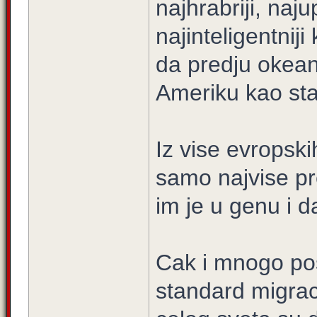
najhrabriji, naju
najinteligentniji
da predju okean
Ameriku kao sta
Iz vise evropski
samo najvise pred
im je u genu i 
Cak i mnogo pos
standard migracij