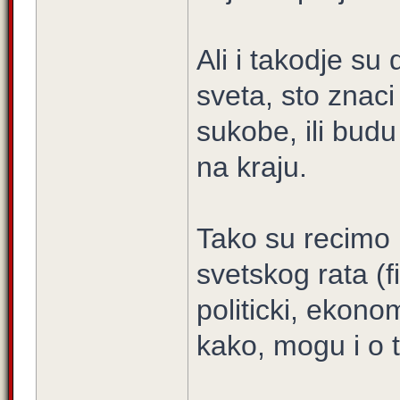
Ali i takodje su
sveta, sto znac
sukobe, ili budu
na kraju.
Tako su recimo p
svetskog rata (f
politicki, ekono
kako, mogu i o 