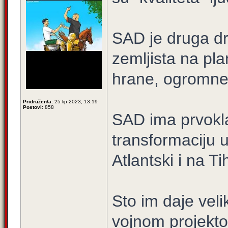
SAD je druga dr
zemljista na pl
hrane, ogromne r
Pridružen/a:
25 lip 2023, 13:19
Postovi:
858
SAD ima prvokla
transformaciju u
Atlantski i na T
Sto im daje vel
vojnom projektov