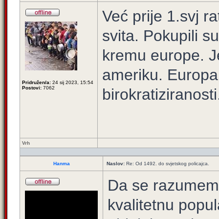
Već prije 1.svj r
svita. Pokupili 
kremu europe. Je
ameriku. Europa 
Pridružen/a:
24 sij 2023, 15:54
Postovi:
7062
birokratiziranosti
Vrh
Hanma
Naslov:
Re: Od 1492. do svjetskog policajca.
Da se razumemo
kvalitetnu popul