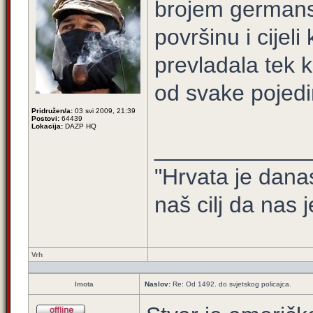
brojem germans
površinu i cijel
prevladala tek k
od svake pojedi
Pridružen/a:
03 svi 2009, 21:39
Postovi:
64439
Lokacija:
DAZP HQ
____________
"Hrvata je dana
naš cilj da nas j
Vrh
Imota
Naslov:
Re: Od 1492. do svjetskog policajca.