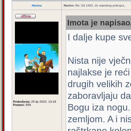
Hanma
Naslov:
Re: Od 1492. do svjetskog policajca.
Imota je napisao/
I dalje kupe sv
Nista nije vječ
najlakse je reći
drugih velikih 
zaboravljaju da
Pridružen/a:
25 lip 2023, 13:19
Bogu iza nogu. 
Postovi:
858
zemljom. A i nis
raštrkane koloni