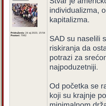
Stvar je američko
individualizma, 
kapitalizma.
Pridružen/a:
24 sij 2023, 15:54
Postovi:
7062
SAD su naselili sv
riskiranja da ost
potrazi za srećom
najpoduzetniji.
Od početka se raz
koji su krajnje 
minimalnom drža