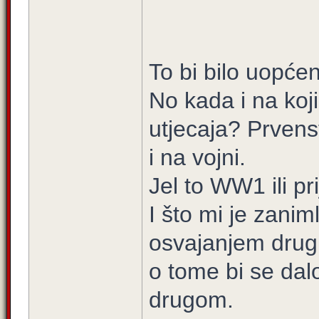
To bi bilo uopće
No kada i na koj
utjecaja? Prvens
i na vojni.
Jel to WW1 ili pr
I što mi je zaniml
osvajanjem drugih
o tome bi se da
drugom.