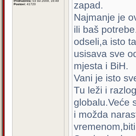
Pridružen/a:
03 svi 2009, 16:49
zapad.
Postovi:
41720
Najmanje je ov
ili baš potreb
odseli,a isto 
usisava sve od
mjesta i BiH.
Vani je isto s
Tu leži i razl
globalu.Veće s
i možda narasti
vremenom,biti 