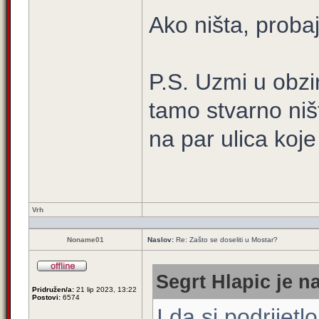
Ako ništa, probaj
P.S. Uzmi u obzi
tamo stvarno niš
na par ulica koj
Vrh
Noname01
Naslov:
Re: Zašto se doseliti u Mostar?
Segrt Hlapic je n
Pridružen/a:
21 lip 2023, 13:22
Postovi:
6574
I da si podrijetl