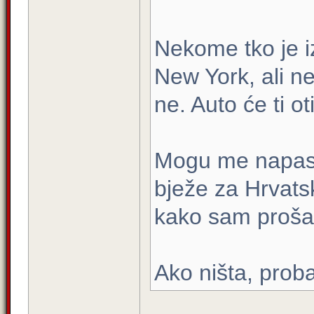
Nekome tko je i
New York, ali n
ne. Auto će ti ot
Mogu me napasti
bježe za Hrvats
kako sam prošao
Ako ništa, proba