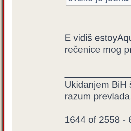
E vidiš estoyAqu
rečenice mog p
____________
Ukidanjem BiH š
razum prevlada
1644 of 2558 -