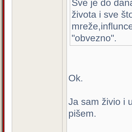
Sve je do dan
života i sve št
mreže,influnce
"obvezno".
Ok.
Ja sam živio i
pišem.