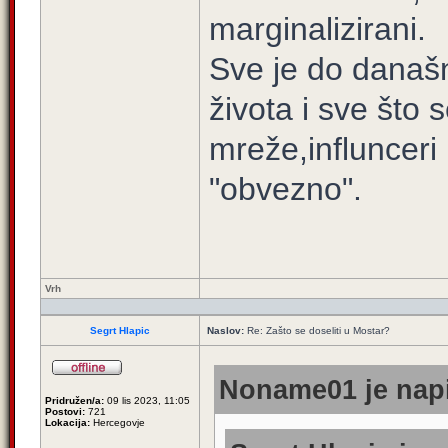
marginalizirani.
Sve je do današ
života i sve što 
mreže,influnceri 
"obvezno".
Vrh
Segrt Hlapic
Naslov:
Re: Zašto se doseliti u Mostar?
Noname01 je napi
Pridružen/a:
09 lis 2023, 11:05
Postovi:
721
Lokacija:
Hercegovje