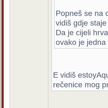
Popneš se na dr
vidiš gdje staje
Da je cijeli hrv
ovako je jedna
E vidiš estoyAqu
rečenice mog p