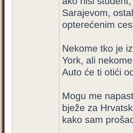
ako nisi student
Sarajevom, osta
opterećenim ces
Nekome tko je iz
York, ali nekome 
Auto će ti otići o
Mogu me napasti 
bježe za Hrvats
kako sam prošao 