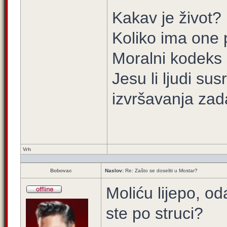
Kakav je život? 
Koliko ima one p
Moralni kodeks 
Jesu li ljudi su
izvršavanja za
Vrh
Bobovac
Naslov:
Re: Zašto se doseliti u Mostar?
Moliću lijepo, od
ste po struci?