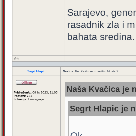
Sarajevo, gener
rasadnik zla i m
bahata sredina.
Vrh
Segrt Hlapic
Naslov:
Re: Zašto se doseliti u Mostar?
Naša Kvačica je n
Pridružen/a:
09 lis 2023, 11:05
Postovi:
721
Lokacija:
Hercegovje
Segrt Hlapic je n
Ok.