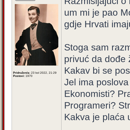
Razmišljajući o
um mi je pao Mo
gdje Hrvati imaj
Stoga sam razm
privuć da dođe ž
Kakav bi se po
Pridružen/a:
23 kol 2022, 21:29
Postovi:
1970
Jel ima poslova
Ekonomisti? Prav
Programeri? Str
Kakva je plaća 