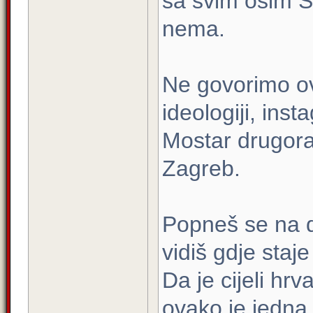
sa svim osim S
nema.
Ne govorimo ov
ideologiji, ins
Mostar drugora
Zagreb.
Popneš se na dr
vidiš gdje staje
Da je cijeli hrv
ovako je jedna