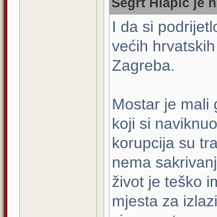
Segrt Hlapic je n
I da si podrijet
većih hrvatskih
Zagreba.
Mostar je mali
koji si naviknu
korupcija su t
nema sakrivanja
život je teško 
mjesta za izlazi