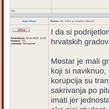
Vrh
Segrt Hlapic
Naslov:
Re: Zašto se doseliti u Mostar?
I da si podrijetlo
Pridružen/a:
09 lis 2023, 11:05
hrvatskih gradov
Postovi:
721
Lokacija:
Hercegovje
Mostar je mali g
koji si naviknuo
korupcija su tr
sakrivanja po pit
imati jer jednost