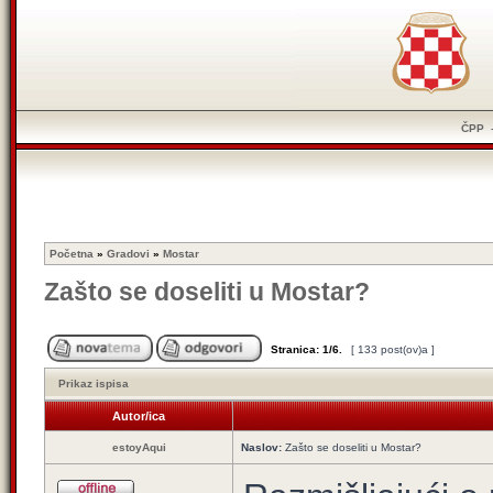
ČPP
Početna
»
Gradovi
»
Mostar
Zašto se doseliti u Mostar?
Stranica:
1
/
6
.
[ 133 post(ov)a ]
Prikaz ispisa
Autor/ica
estoyAqui
Naslov:
Zašto se doseliti u Mostar?