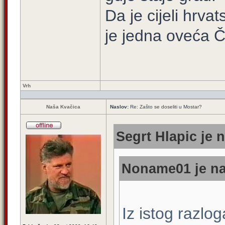
Da je cijeli hrva
je jedna oveća Č
Vrh
Naša Kvačica
Naslov:
Re: Zašto se doseliti u Mostar?
Segrt Hlapic je n
Noname01 je na
Iz istog razlo