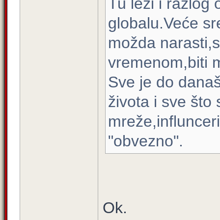
Tu leži i razlog
globalu.Veće sre
možda narasti,sv
vremenom,biti m
Sve je do dana
života i sve što
mreže,influnceri
"obvezno".
Ok.