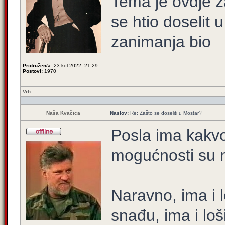
Tema je ovdje za
se htio doselit 
zanimanja bio
Pridružen/a:
23 kol 2022, 21:29
Postovi:
1970
Vrh
Naša Kvačica
Naslov:
Re: Zašto se doseliti u Mostar?
Posla ima kakvo
mogućnosti su 
Naravno, ima i l
snađu, ima i loš