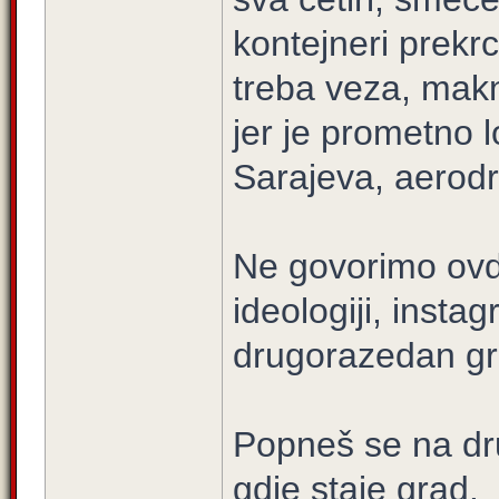
kontejneri prekrc
treba veza, maknu
jer je prometno 
Sarajeva, aerod
Ne govorimo ovd
ideologiji, inst
drugorazedan gr
Popneš se na drug
gdje staje grad.