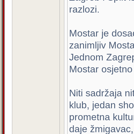
razlozi.
Mostar je dosad
zanimljiv Most
Jednom Zagrepč
Mostar osjetno s
Niti sadržaja n
klub, jedan sho
prometna kultur
daje žmigavac, 