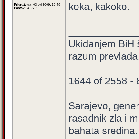
koka, kakoko.
Pridružen/a:
03 svi 2009, 16:49
Postovi:
41720
____________
Ukidanjem BiH š
razum prevlada
1644 of 2558 -
Sarajevo, gener
rasadnik zla i m
bahata sredina.