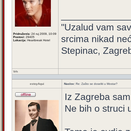
_____________
"Uzalud vam sav 
Pridružen/a:
24 ruj 2009, 10:09
srcima nikad neć
Postovi:
29405
Lokacija:
Heartbreak Hotel
Stepinac, Zagre
Vrh
estoyAqui
Naslov:
Re: Zašto se doseliti u Mostar?
Iz Zagreba sam
Ne bih o struci 