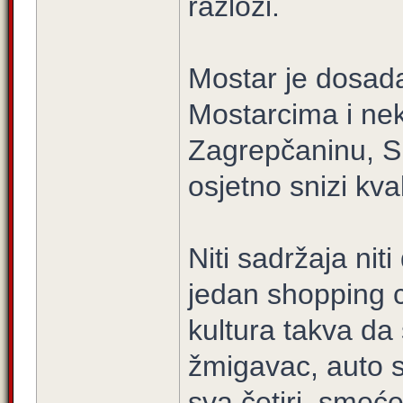
razlozi.
Mostar je dosada
Mostarcima i ne
Zagrepčaninu, Sp
osjetno snizi kval
Niti sadržaja nit
jedan shopping c
kultura takva da 
žmigavac, auto s
sva četiri, smeć