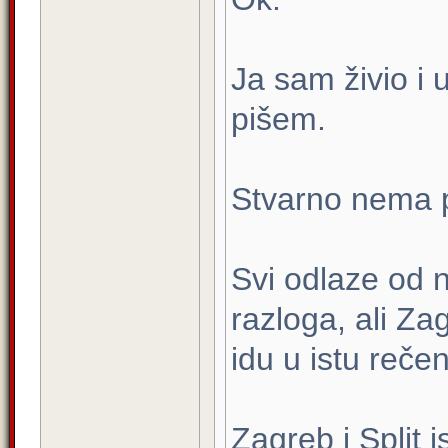
Ja sam živio i
pišem.
Stvarno nema po
Svi odlaze od 
razloga, ali Za
idu u istu rečen
Zagreb i Split 