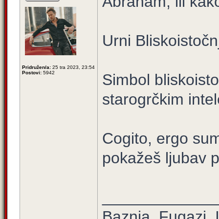
Abraham, ili kak
Urni Bliskoistoč
Pridružen/a:
25 tra 2023, 23:54
Postovi:
5942
Simbol bliskoist
starogrčkim inte
Cogito, ergo sum 
pokažeš ljubav 
_____________
Baznia, Fugazi. It