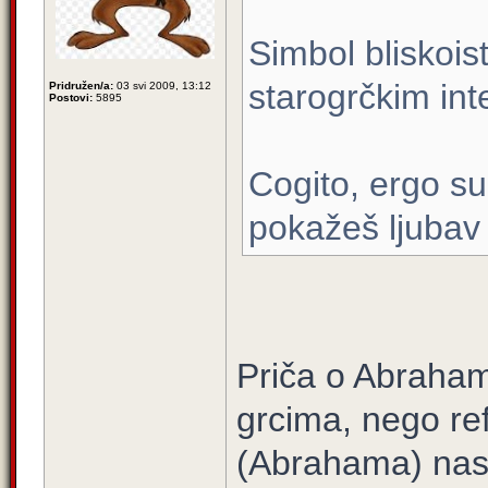
Simbol bliskoi
starogrčkim int
Pridružen/a:
03 svi 2009, 13:12
Postovi:
5895
Cogito, ergo su
pokažeš ljubav
Priča o Abraha
grcima, nego re
(Abrahama) nas