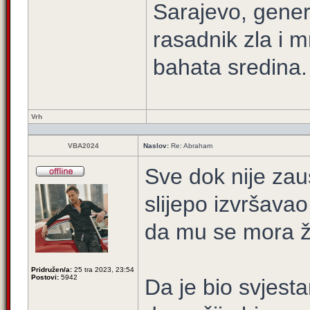
Sarajevo, gener
rasadnik zla i m
bahata sredina.
Vrh
VBA2024
Naslov:
Re: Abraham
Sve dok nije zau
slijepo izvršava
da mu se mora žr
Pridružen/a:
25 tra 2023, 23:54
Postovi:
5942
Da je bio svjest