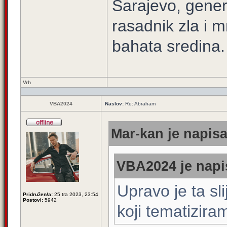
Sarajevo, gener
rasadnik zla i m
bahata sredina.
Vrh
VBA2024
Naslov:
Re: Abraham
Mar-kan je napisa
VBA2024 je napi
Upravo je ta sl
Pridružen/a:
25 tra 2023, 23:54
Postovi:
5942
koji tematizira