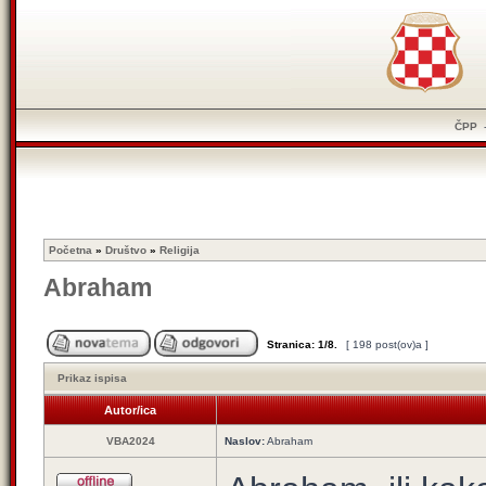
ČPP
Početna
»
Društvo
»
Religija
Abraham
Stranica:
1
/
8
.
[ 198 post(ov)a ]
Prikaz ispisa
Autor/ica
VBA2024
Naslov:
Abraham