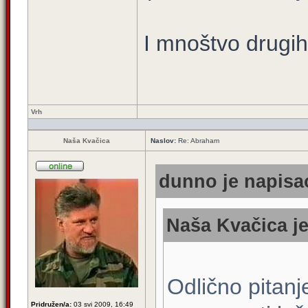
I mnoštvo drugih
Vrh
Naša Kvačica
Naslov:
Re: Abraham
dunno je napisao
Naša Kvačica je
Odlično pitanj
Pridružen/a:
03 svi 2009, 16:49