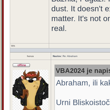
dust. It doesn't e
matter. It's not o
real.
Vrh
horus
Naslov:
Re: Abraham
VBA2024 je napis
Abraham, ili ka
Urni Bliskoisto