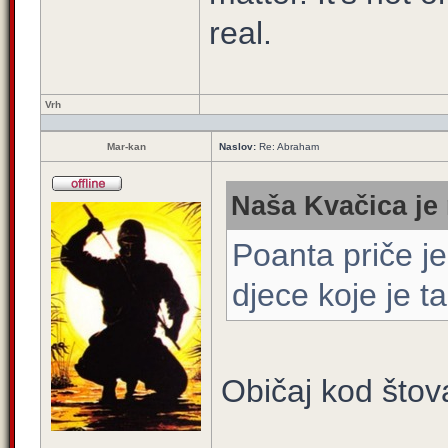
real.
Vrh
Mar-kan
Naslov:
Re: Abraham
Naša Kvačica je 
Poanta priče j
djece koje je ta
Običaj kod štov