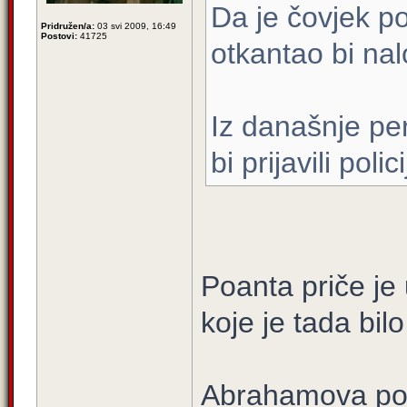
Da je čovjek po
Pridružen/a:
03 svi 2009, 16:49
Postovi:
41725
otkantao bi na
Iz današnje pe
bi prijavili policij
Poanta priče je
koje je tada bilo
Abrahamova pos