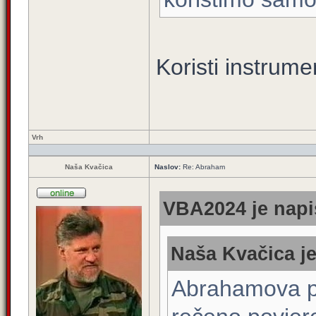
Koristi instrume
Vrh
Naša Kvačica
Naslov:
Re: Abraham
VBA2024 je napi
Naša Kvačica je
Abrahamova po