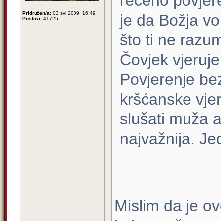
rečeno povjere
Pridružen/a:
03 svi 2009, 16:49
je da Božja vo
Postovi:
41725
što ti ne razu
Čovjek vjeruje
Povjerenje bez
kršćanske vjer
slušati muža a
najvažnija. Je
Mislim da je ov