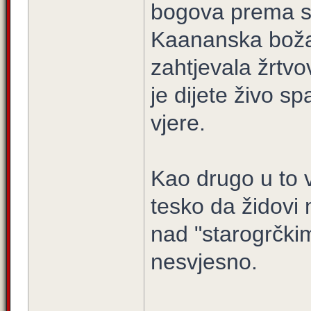
bogova prema sv
Kaananska boža
zahtjevala žrtv
je dijete živo s
vjere.
Kao drugo u to v
tesko da židovi
nad "starogrčkim 
nesvjesno.