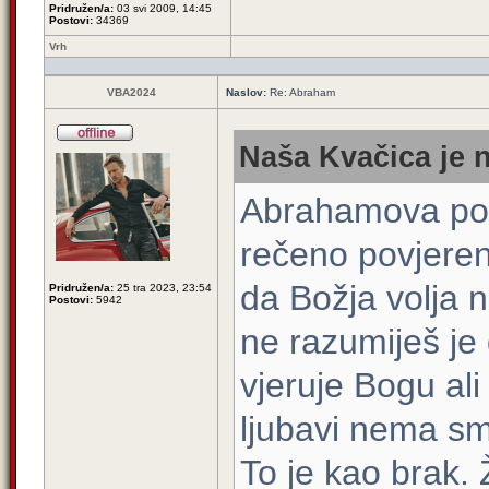
Pridružen/a:
03 svi 2009, 14:45
Postovi:
34369
Vrh
VBA2024
Naslov:
Re: Abraham
Naša Kvačica je n
Abrahamova pos
rečeno povjerenj
da Božja volja n
Pridružen/a:
25 tra 2023, 23:54
Postovi:
5942
ne razumiješ je
vjeruje Bogu ali
ljubavi nema smi
To je kao brak.