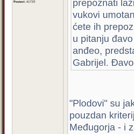
prepoznati laž
Postovi:
41725
vukovi umotan
ćete ih prepozn
u pitanju đavo
anđeo, predst
Gabrijel. Đavo
"Plodovi" su ja
pouzdan kriteri
Međugorja - i za