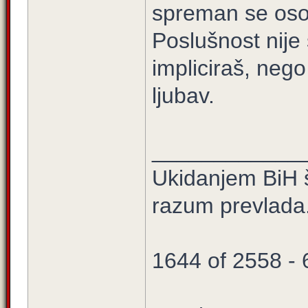
spreman se osob
Poslušnost nije
impliciraš, nego
ljubav.
____________
Ukidanjem BiH š
razum prevlada
1644 of 2558 -