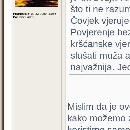
što ti ne razu
Pridružen/a:
03 svi 2009, 14:45
Postovi:
34369
Čovjek vjeruje
Povjerenje bez
kršćanske vjer
slušati muža a
najvažnija. Je
Mislim da je ov
kako možemo z
koristimo samo