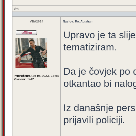
Vrh
VBA2024
Naslov:
Re: Abraham
Upravo je ta slij
tematiziram.
Da je čovjek po d
Pridružen/a:
25 tra 2023, 23:54
Postovi:
5942
otkantao bi nal
Iz današnje pers
prijavili policiji.