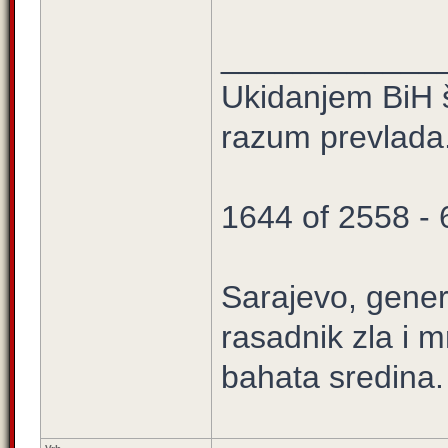
____________
Ukidanjem BiH š
razum prevlada
1644 of 2558 -
Sarajevo, gener
rasadnik zla i m
bahata sredina.