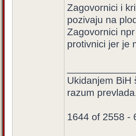
Zagovornici i kr
pozivaju na plod
Zagovornici npr 
protivnici jer j
____________
Ukidanjem BiH š
razum prevlada
1644 of 2558 -