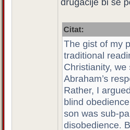
drugačije bi se 
Citat:
The gist of my 
traditional rea
Christianity, w
Abraham’s respo
Rather, I argue
blind obedience
son was sub-par.
disobedience. Bu