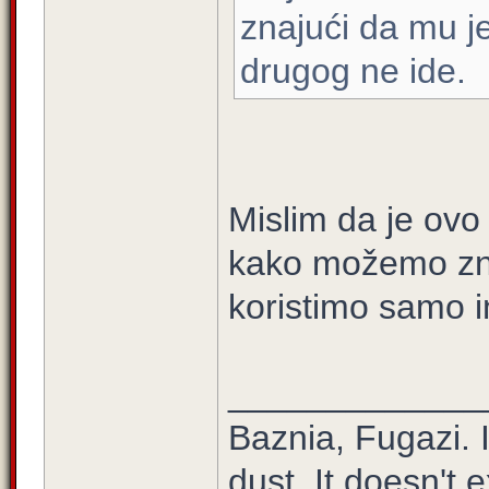
znajući da mu j
drugog ne ide.
Mislim da je ovo 
kako možemo zna
koristimo samo i
_____________
Baznia, Fugazi. It
dust. It doesn't e