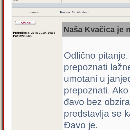
Vrh
dunno
Naslov:
Re: Abraham
Naša Kvačica je n
Pridružen/a:
25 lis 2019, 16:53
Postovi:
3309
Odlično pitanje
prepoznati lažn
umotani u janje
prepoznati. Ako 
đavo bez obzira
predstavlja se k
Đavo je.