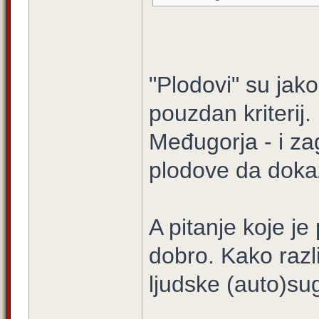
"Plodovi" su jak
pouzdan kriterij
Međugorja - i zag
plodove da dokaž
A pitanje koje j
dobro. Kako razli
ljudske (auto)su