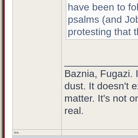
have been to fo
psalms (and Job
protesting that 
_____________
Baznia, Fugazi. It
dust. It doesn't e
matter. It's not o
real.
Vrh