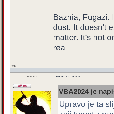
_____________
Baznia, Fugazi. It
dust. It doesn't e
matter. It's not o
real.
Vrh
Mar-kan
Naslov:
Re: Abraham
VBA2024 je napi
Upravo je ta sl