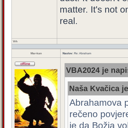
matter. It's not o
real.
Vrh
Mar-kan
Naslov:
Re: Abraham
VBA2024 je napi
Naša Kvačica je
Abrahamova po
rečeno povjere
je da Božja vo