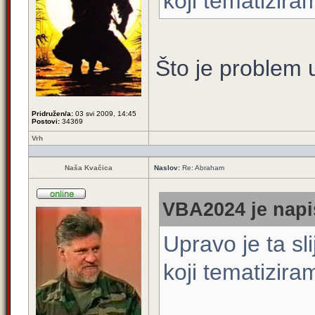
koji tematizira
Što je problem u
Pridružen/a:
03 svi 2009, 14:45
Postovi:
34369
Vrh
Naša Kvačica
Naslov:
Re: Abraham
VBA2024 je napi
Upravo je ta sl
koji tematizira