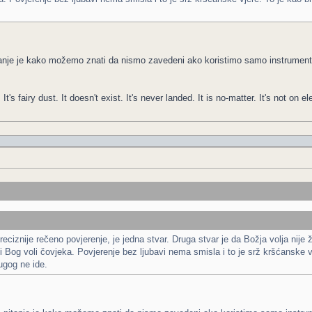
itanje je kako možemo znati da nismo zavedeni ako koristimo samo instrument
It's fairy dust. It doesn't exist. It's never landed. It is no-matter. It's not on el
iznije rečeno povjerenje, je jedna stvar. Druga stvar je da Božja volja nije ž
 Bog voli čovjeka. Povjerenje bez ljubavi nema smisla i to je srž kršćanske v
ugog ne ide.