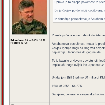
Upravo je ta slijepa pokornost iz prič
Da je čovjek po definiciji cogito er
Iz današnje perspektive je Abraham osob
Poanta priče je upravo da ukida žrtvovan
Pridružen/a:
03 svi 2009, 16:49
Postovi:
41725
Abrahamova poslušnost, mada je precizni
Čovjek vjeruje Bogu ali Bog voli čovjek
najvažnija. Jedno bez drugog ne ide.
To je kasnije u Novom zavjetu još ljepš
impliciraš, nego uvijek ide u paketu uz 
_________________
Ukidanjem BiH štedimo 50 milijardi KM
1644 of 2558 - 64.27%
Sarajevo, generalno sarajevska kotlina 
Vrh