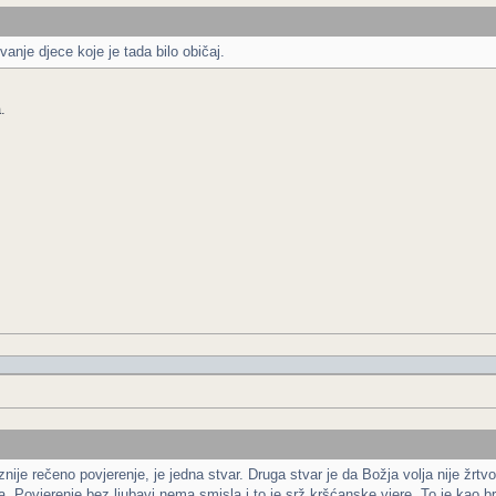
anje djece koje je tada bilo običaj.
.
je rečeno povjerenje, je jedna stvar. Druga stvar je da Božja volja nije žrtvo
a. Povjerenje bez ljubavi nema smisla i to je srž kršćanske vjere. To je kao 