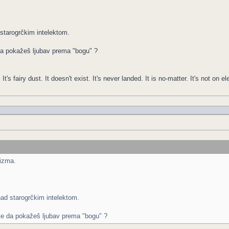
starogrčkim intelektom.
 da pokažeš ljubav prema "bogu" ?
It's fairy dust. It doesn't exist. It's never landed. It is no-matter. It's not on el
eizma.
nad starogrčkim intelektom.
ete da pokažeš ljubav prema "bogu" ?