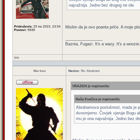
najvažnija. Jedno bez drugog ne ide.
Pridružen/a:
25 tra 2023, 23:54
Mislim da je ovo poanta priče. A moje p
Postovi:
5939
_________________
Baznia, Fugazi. It's a wazy. It's a woozie. 
Vrh
Mar-kan
Naslov:
Re: Abraham
VBA2024 je napisao/la:
Naša Kvačica je napisao/la:
Abrahamova poslušnost, mada je prec
dvosmjerno. Čovjek vjeruje Bogu ali
mu je ona najvažnija. Jedno bez dr