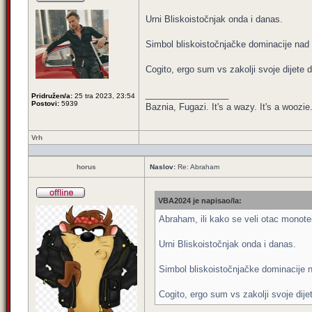
Urni Bliskoistočnjak onda i danas.
Simbol bliskoistočnjačke dominacije nad 
Cogito, ergo sum vs zakolji svoje dijete
_________________
Pridružen/a:
25 tra 2023, 23:54
Postovi:
5939
Baznia, Fugazi. It's a wazy. It's a woozie. 
Vrh
horus
Naslov:
Re: Abraham
VBA2024 je napisao/la:
Abraham, ili kako se veli otac monot
Urni Bliskoistočnjak onda i danas.
Simbol bliskoistočnjačke dominacije 
Cogito, ergo sum vs zakolji svoje dij