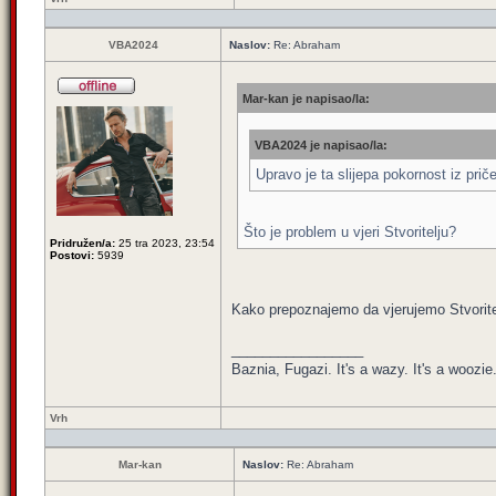
VBA2024
Naslov:
Re: Abraham
Mar-kan je napisao/la:
VBA2024 je napisao/la:
Upravo je ta slijepa pokornost iz prič
Što je problem u vjeri Stvoritelju?
Pridružen/a:
25 tra 2023, 23:54
Postovi:
5939
Kako prepoznajemo da vjerujemo Stvorit
_________________
Baznia, Fugazi. It's a wazy. It's a woozie. 
Vrh
Mar-kan
Naslov:
Re: Abraham