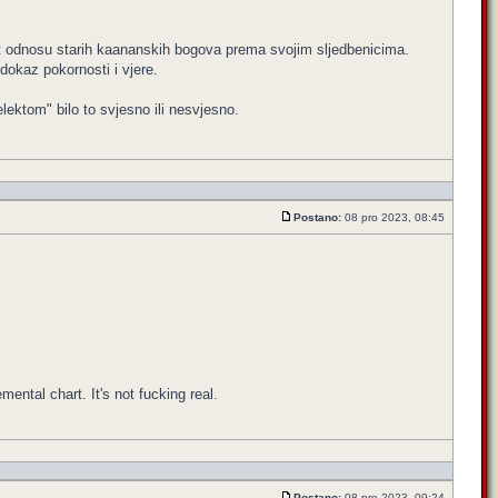
t odnosu starih kaananskih bogova prema svojim sljedbenicima.
dokaz pokornosti i vjere.
lektom" bilo to svjesno ili nesvjesno.
Postano:
08 pro 2023, 08:45
emental chart. It's not fucking real.
Postano:
08 pro 2023, 09:24