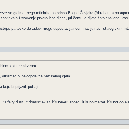
eze sa grcima, nego reflektira na odnos Boga i Čovjeka (Abrahama) nasupro
tjevala žrtvovanje prvorođene djece, pri čemu je dijete živo spaljeno, kao 
ostoje, pa tesko da židovi mogu uspostavljati dominaciju nad "starogrčkim inte
oblem koji tematiziram.
um, otkantao bi nalogodavca bezumnog djela.
ju bi prijavili policiji.
It's fairy dust. It doesn't exist. It's never landed. It is no-matter. It's not on el