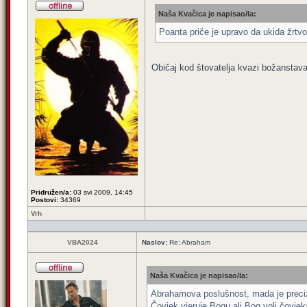
Naša Kvačica je napisao/la:
Poanta priče je upravo da ukida žrtvov
Običaj kod štovatelja kvazi božanstava
Pridružen/a:
03 svi 2009, 14:45
Postovi:
34369
Vrh
VBA2024
Naslov:
Re: Abraham
Naša Kvačica je napisao/la:
Abrahamova poslušnost, mada je precizni
Čovjek vjeruje Bogu ali Bog voli čovjek