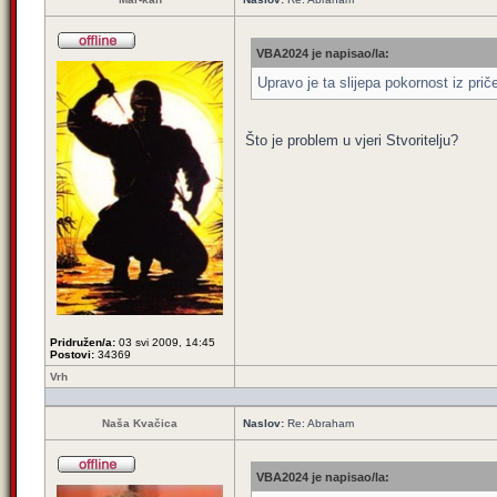
VBA2024 je napisao/la:
Upravo je ta slijepa pokornost iz prič
Što je problem u vjeri Stvoritelju?
Pridružen/a:
03 svi 2009, 14:45
Postovi:
34369
Vrh
Naša Kvačica
Naslov:
Re: Abraham
VBA2024 je napisao/la: