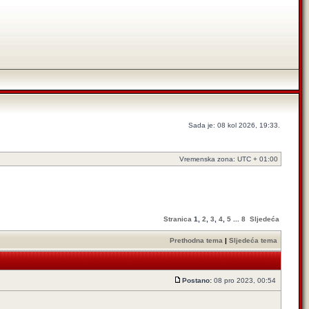
Sada je: 08 kol 2026, 19:33.
Vremenska zona: UTC + 01:00
Stranica
1
,
2
,
3
,
4
,
5
...
8
Sljedeća
Prethodna tema
|
Sljedeća tema
Postano:
08 pro 2023, 00:54