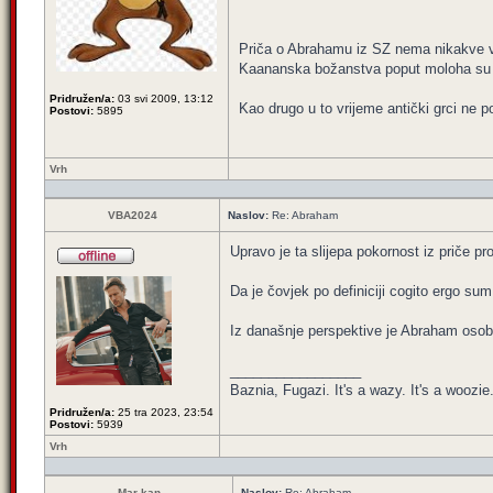
Priča o Abrahamu iz SZ nema nikakve v
Kaananska božanstva poput moloha su zah
Pridružen/a:
03 svi 2009, 13:12
Kao drugo u to vrijeme antički grci ne p
Postovi:
5895
Vrh
VBA2024
Naslov:
Re: Abraham
Upravo je ta slijepa pokornost iz priče pr
Da je čovjek po definiciji cogito ergo s
Iz današnje perspektive je Abraham osoba ko
_________________
Baznia, Fugazi. It's a wazy. It's a woozie. 
Pridružen/a:
25 tra 2023, 23:54
Postovi:
5939
Vrh
Mar-kan
Naslov:
Re: Abraham