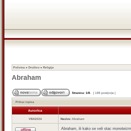
Početna
»
Društvo
»
Religija
Abraham
Stranica:
1
/
8
.
[ 198 post(ov)a ]
Prikaz ispisa
Autor/ica
VBA2024
Naslov:
Abraham
Abraham, ili kako se veli otac monoteiz