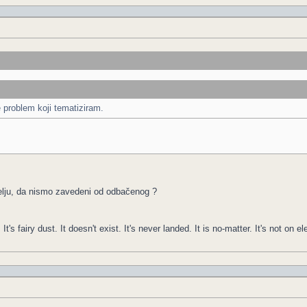
e problem koji tematiziram.
elju, da nismo zavedeni od odbačenog ?
It's fairy dust. It doesn't exist. It's never landed. It is no-matter. It's not on el