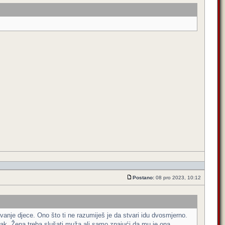
Postano:
08 pro 2023, 10:12
vanje djece. Ono što ti ne razumiješ je da stvari idu dvosmjerno.
brak. Žena treba slušati muža ali samo znajući da mu je ona