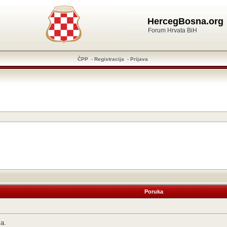
HercegBosna.org
Forum Hrvata BiH
ČPP
-
Registracija
-
Prijava
Poruka
ma.