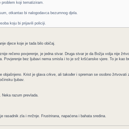
e problem koji tematiziram.
go sum, otkantao bi nalogodavca bezumnog djela.
a koju bi prijavili policiji.
je djece koje je tada bilo običaj.
je rečeno povjerenje, je jedna stvar. Druga stvar je da Božja volja nije žrtvo
a. Povjerenje bez ljubavi nema smisla i to je srž kršćanske vjere. To je kao 
e objašnjeno. Krist je glava crkve, ali također i spreman se osobno žrtvovati
očinsku ljubav.
. Neka razum prevlada.
je rasadnik zla i mržnje. Frustrirana, napaćena i bahata sredina.