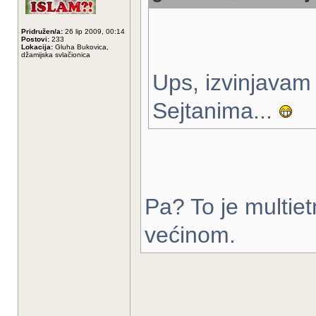
Pridružen/a:
26 lip 2009, 00:14
Postovi:
233
Lokacija:
Gluha Bukovica,
džamijska svlačionica
Ups, izvinjavam
Sejtanima...
Pa? To je multiet
većinom.