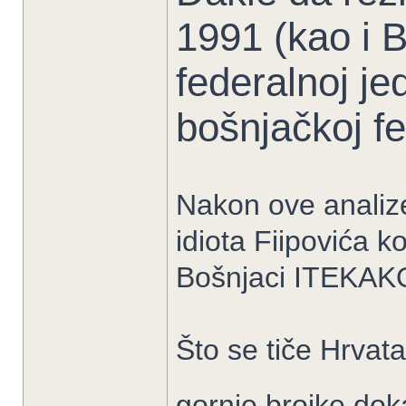
1991 (kao i 
federalnoj je
bošnjačkoj fe
Nakon ove analize
idiota Fiipovića ko
Bošnjaci ITEKAKO 
Što se tiče Hrvata
gornje brojke dok