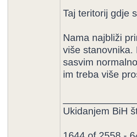
Taj teritorij gdj
Nama najbliži pri
više stanovnika. 
sasvim normalno,
im treba više pr
_____________
Ukidanjem BiH št
1644 of 2558 - 