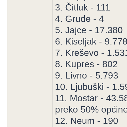
3. Čitluk - 111
4. Grude - 4
5. Jajce - 17.380
6. Kiseljak - 9.77
7. Kreševo - 1.53
8. Kupres - 802
9. Livno - 5.793
10. Ljubuški - 1.5
11. Mostar - 43.5
preko 50% općine
12. Neum - 190