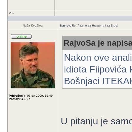
Vrh
Naša Kvačica
Naslov:
Re: Pitanje za Hrvate, a i za Srbe!
RajvoSa je napisa
Nakon ove analiz
idiota Fiipovića 
Bošnjaci ITEKAK
Pridružen/a:
03 svi 2009, 16:49
Postovi:
41725
U pitanju je samo 