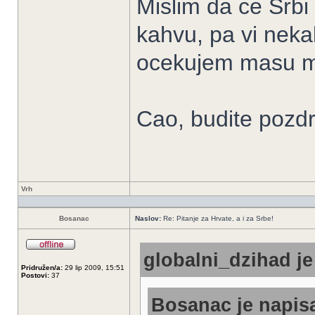
Mislim da ce Srbi 
kahvu, pa vi nekak
ocekujem masu 
Cao, budite pozdr
Vrh
Bosanac
Naslov:
Re: Pitanje za Hrvate, a i za Srbe!
globalni_dzihad je
Pridružen/a:
29 lip 2009, 15:51
Postovi:
37
Bosanac je napisa