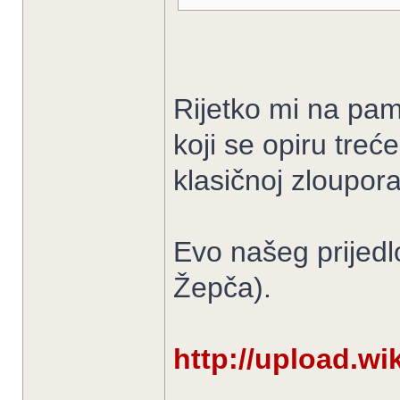
Rijetko mi na pame
koji se opiru treć
klasičnoj zlouporab
Evo našeg prijedlo
Žepča).
http://upload.wik