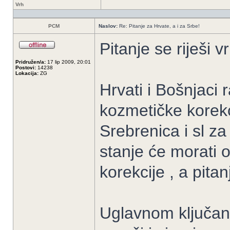
Vrh
PCM
Naslov:
Re: Pitanje za Hrvate, a i za Srbe!
Pitanje se riješi v
Pridružen/a:
17 lip 2009, 20:01
Postovi:
14238
Lokacija:
ZG
Hrvati i Bošnjaci
kozmetičke korekc
Srebrenica i sl za
stanje će morati o
korekcije , a pitan
Uglavnom ključan 