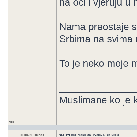
na oči i vjeruju u
Nama preostaje sam
Srbima na svima r
To je neko moje mi
______________
Muslimane ko je k
Vrh
globalni_dzihad
Naslov:
Re: Pitanje za Hrvate, a i za Srbe!