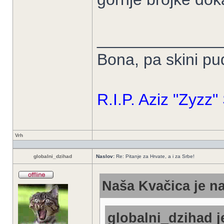
______________
Bona, pa skini p
R.I.P. Aziz "Zyzz
Vrh
globalni_dzihad
Naslov:
Re: Pitanje za Hrvate, a i za Srbe!
Naša Kvačica je na
globalni_dzihad j