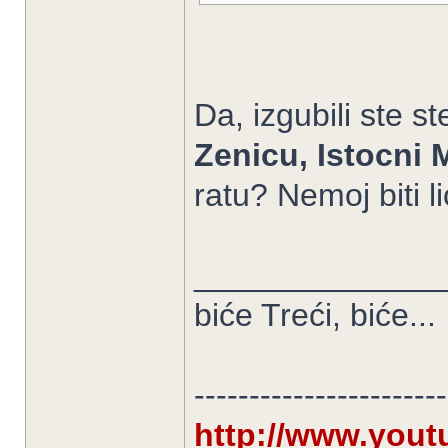
Da, izgubili ste s
Zenicu, Istocni 
ratu? Nemoj biti l
______________
biće Treći, biće...
-----------------------
http://www.you