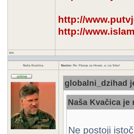
http://www.putv
http://www.isla
Vrh
Naša Kvačica
Naslov:
Re: Pitanje za Hrvate, a i za Srbe!
globalni_dzihad j
Naša Kvačica je 
Ne postoji ist