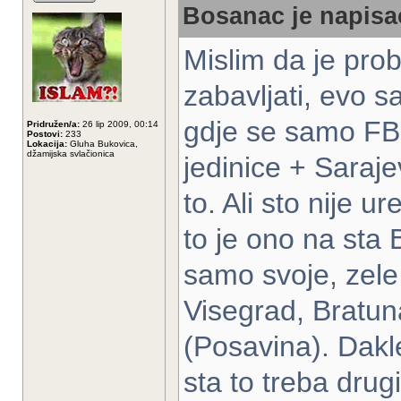
Bosanac je napisao
Mislim da je prob
zabavljati, evo s
gdje se samo FBiH
Pridružen/a:
26 lip 2009, 00:14
Postovi:
233
Lokacija:
Gluha Bukovica,
džamijska svlačionica
jedinice + Saraje
to. Ali sto nije u
to je ono na sta 
samo svoje, zele
Visegrad, Bratuna
(Posavina). Dakle
sta to treba dru