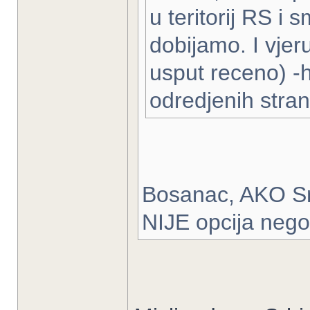
u teritorij RS i 
dobijamo. I vjer
usput receno) -
odredjenih stra
Bosanac, AKO Srbi
NIJE opcija nego