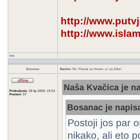
http://www.putv
http://www.isla
Vrh
Bosanac
Naslov:
Re: Pitanje za Hrvate, a i za Srbe!
Naša Kvačica je na
Pridružen/a:
29 lip 2009, 15:51
Postovi:
37
Bosanac je napisa
Postoji jos par o
nikako, ali eto p