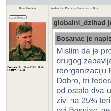
Naša Kvačica
Naslov:
Re: Pitanje za Hrvate, a i za Srbe!
globalni_dzihad j
Bosanac je napis
Mislim da je pr
drugog zabavlja
Pridružen/a:
03 svi 2009, 16:49
reorganizaciju 
Postovi:
41725
Dobro, tri feder
od ostala dva-ur
zivi na 25% teri
ovi Bosnjaci ne