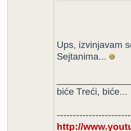
Ups, izvinjavam s
Sejtanima...
______________
biće Treći, biće...
-----------------------
http://www.you