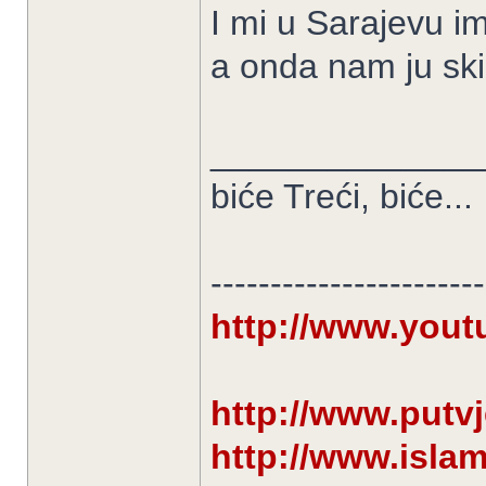
I mi u Sarajevu i
a onda nam ju sk
______________
biće Treći, biće...
-----------------------
http://www.you
http://www.putv
http://www.isla