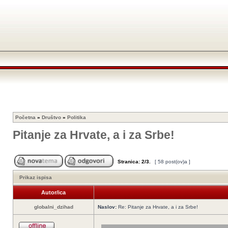
Početna
»
Društvo
»
Politika
Pitanje za Hrvate, a i za Srbe!
Stranica:
2
/
3
.
[ 58 post(ov)a ]
Prikaz ispisa
Autor/ica
globalni_dzihad
Naslov:
Re: Pitanje za Hrvate, a i za Srbe!