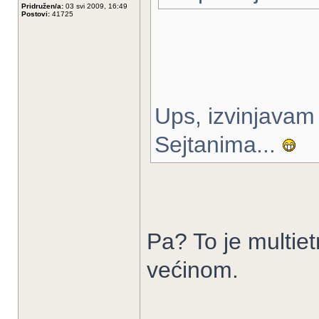
Pridružen/a:
03 svi 2009, 16:49
Postovi:
41725
Ups, izvinjavam
Sejtanima...
Pa? To je multie
većinom.