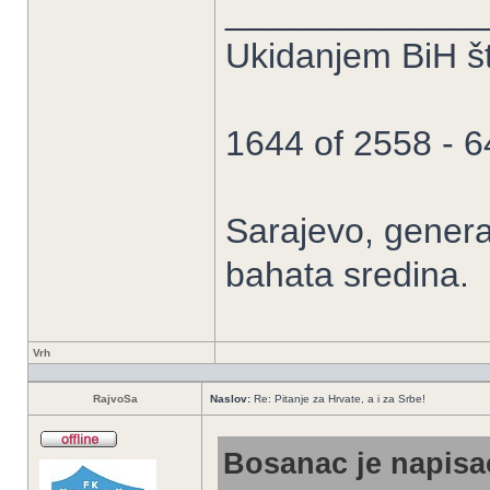
_____________
Ukidanjem BiH št
1644 of 2558 - 
Sarajevo, general
bahata sredina.
Vrh
RajvoSa
Naslov:
Re: Pitanje za Hrvate, a i za Srbe!
Bosanac je napisao