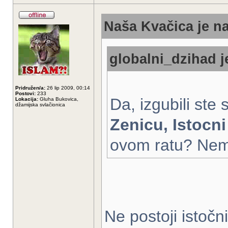
Naša Kvačica je na
globalni_dzihad j
Pridružen/a:
26 lip 2009, 00:14
Postovi:
233
Da, izgubili ste
Lokacija:
Gluha Bukovica,
džamijska svlačionica
Zenicu, Istocn
ovom ratu? Nemoj
Ne postoji istoč