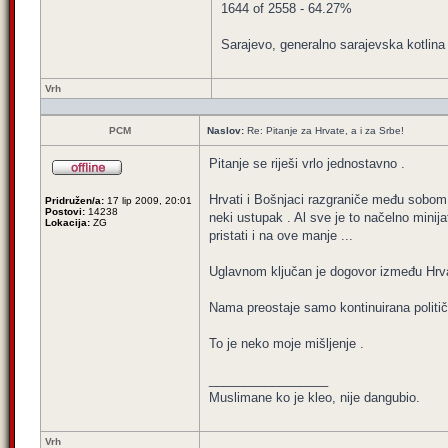
1644 of 2558 - 64.27%
Sarajevo, generalno sarajevska kotlina 
Vrh
PCM
Naslov:
Re: Pitanje za Hrvate, a i za Srbe!
Pitanje se riješi vrlo jednostavno .
Hrvati i Bošnjaci razgraniče među sobom 
Pridružen/a:
17 lip 2009, 20:01
Postovi:
14238
neki ustupak . Al sve je to načelno minija
Lokacija:
ZG
pristati i na ove manje ...
Uglavnom ključan je dogovor između Hrvata
Nama preostaje samo kontinuirana političk
To je neko moje mišljenje .
_________________
Muslimane ko je kleo, nije dangubio.
Vrh