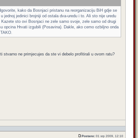
dgovorite, kako da Bosnjaci pristanu na reorganizaciju BiH gdje se
ednoj jedinici brojniji od ostala dva-uredu i to. Ali sto nije uredu
kad. Kazete sto ovi Bosnjaci ne zele samo svoje, zele samo od drugi
su opcina Hrvati izgubili (Posavina). Dakle, ako cemo ozbiljno onda
O TAKO.
r ti stvarno ne primjecujes da ste vi debelo profitirali u ovom ratu?
Postano:
01 srp 2009, 12:10