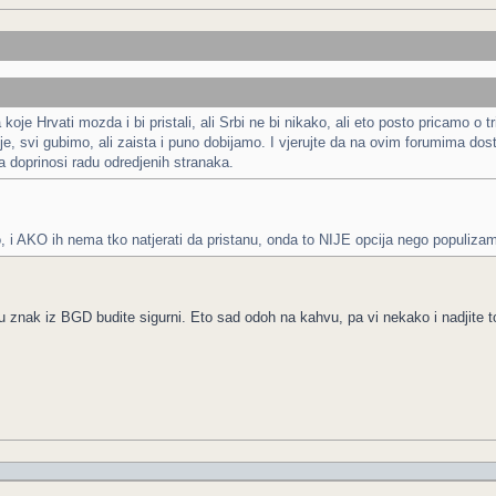
 koje Hrvati mozda i bi pristali, ali Srbi ne bi nikako, ali eto posto pricamo o tri
je, svi gubimo, ali zaista i puno dobijamo. I vjerujte da na ovim forumima dos
 doprinosi radu odredjenih stranaka.
, i AKO ih nema tko natjerati da pristanu, onda to NIJE opcija nego populiza
ju znak iz BGD budite sigurni. Eto sad odoh na kahvu, pa vi nekako i nadjite to