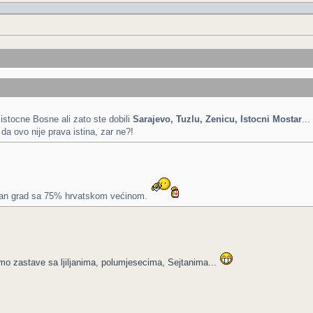
 istocne Bosne ali zato ste dobili
Sarajevo, Tuzlu, Zenicu, Istocni Mostar
..
 da ovo nije prava istina, zar ne?!
jedan grad sa 75% hrvatskom većinom.
mo zastave sa ljiljanima, polumjesecima, Sejtanima...