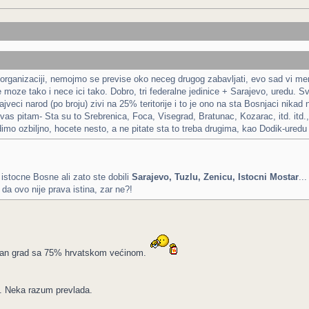
oj organizaciji, nemojmo se previse oko neceg drugog zabavljati, evo sad vi me
oze tako i nece ici tako. Dobro, tri federalne jedinice + Sarajevo, uredu. Svaki
ajveci narod (po broju) zivi na 25% teritorije i to je ono na sta Bosnjaci nika
as pitam- Sta su to Srebrenica, Foca, Visegrad, Bratunac, Kozarac, itd. itd.,
dimo ozbiljno, hocete nesto, a ne pitate sta to treba drugima, kao Dodik-ured
 istocne Bosne ali zato ste dobili
Sarajevo, Tuzlu, Zenicu, Istocni Mostar
..
 da ovo nije prava istina, zar ne?!
jedan grad sa 75% hrvatskom većinom.
. Neka razum prevlada.