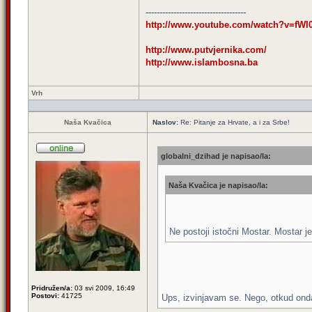
------------------------------------
http://www.youtube.com/watch?v=fWI
http://www.putvjernika.com/
http://www.islambosna.ba
Vrh
Naša Kvačica
Naslov:
Re: Pitanje za Hrvate, a i za Srbe!
globalni_dzihad je napisao/la:
Naša Kvačica je napisao/la:
Ne postoji istočni Mostar. Mostar
Pridružen/a:
03 svi 2009, 16:49
Postovi:
41725
Ups, izvinjavam se. Nego, otkud ond