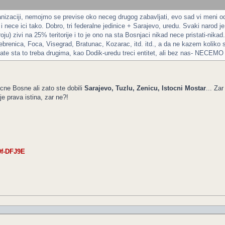
rganizaciji, nemojmo se previse oko neceg drugog zabavljati, evo sad vi meni o
ece ici tako. Dobro, tri federalne jedinice + Sarajevo, uredu. Svaki narod je u j
oju) zivi na 25% teritorije i to je ono na sta Bosnjaci nikad nece pristati-ni
brenica, Foca, Visegrad, Bratunac, Kozarac, itd. itd., a da ne kazem koliko 
itate sta to treba drugima, kao Dodik-uredu treci entitet, ali bez nas- NECEM
ocne Bosne ali zato ste dobili
Sarajevo, Tuzlu, Zenicu, Istocni Mostar
... Za
je prava istina, zar ne?!
0f-DFJ9E