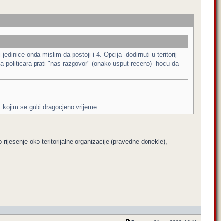
 jedinice onda mislim da postoji i 4. Opcija -dodirnuti u teritorij
ta politicara prati "nas razgovor" (onako usput receno) -hocu da
m kojim se gubi dragocjeno vrijeme.
 rijesenje oko teritorijalne organizacije (pravedne donekle),