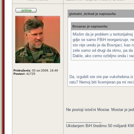
globalni_dzihad je napisao/la:
Bosanac je napisao/la:
Mislim da je problem u teritorijaln
gdje se samo FBiH reorganizuje, ne m
sto nije uredu je da Bosnjaci, kao n
zele samo od drugi da otmu, pa da v
Dakle, ako cemo ozbiljno onda i ra
Pridružen/a:
03 svi 2009, 16:49
Postovi:
41725
Da, izgubili ste ste par vukohebina iz
ratu? Nemoj biti licemjeran pa mi reci
Ne postoji istočni Mostar. Mostar je 
_________________
Ukidanjem BiH štedimo 50 milijardi KM