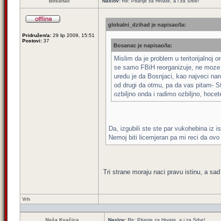
Bosanac
Naslov:
Re: Pitanje za Hrvate, a i za Srbe!
globalni_dzihad je napisao/la:
Pridružen/a:
29 lip 2009, 15:51
Postovi:
37
Bosanac je napisao/la:
Mislim da je problem u teritorijalnoj
se samo FBiH reorganizuje, ne moze tak
uredu je da Bosnjaci, kao najveci naro
od drugi da otmu, pa da vas pitam- St
ozbiljno onda i radimo ozbiljno, hoce
Da, izgubili ste ste par vukohebina iz i
Nemoj biti licemjeran pa mi reci da ovo 
Tri strane moraju naci pravu istinu, a sad
Vrh
Naša Kvačica
Naslov:
Re: Pitanje za Hrvate, a i za Srbe!