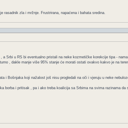
je rasadnik zla i mržnje. Frustrirana, napaćena i bahata sredina.
, a Srbi u RS bi eventualno pristali na neke kozmetičke korekcije tipa - nam
turno , dakle manje više 95% stanje će morati ostati ovakvo kakvo je na terenu 
 i Bošnjaka koji nažalost još nisu progledali na oči i vjeruju u neke nebuloz
a borba i pritisak , pa i ako treba koalicija sa Srbima na svima razinama da 