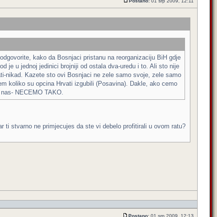
Postano:
01 srp 2009, 12:11
 odgovorite, kako da Bosnjaci pristanu na reorganizaciju BiH gdje
e u jednoj jedinici brojniji od ostala dva-uredu i to. Ali sto nije
stati-nikad. Kazete sto ovi Bosnjaci ne zele samo svoje, zele samo
em koliko su opcina Hrvati izgubili (Posavina). Dakle, ako cemo
i bez nas- NECEMO TAKO.
Zar ti stvarno ne primjecujes da ste vi debelo profitirali u ovom ratu?
Postano:
01 srp 2009, 12:13