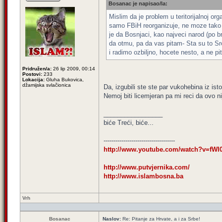
Bosanac je napisao/la:
Mislim da je problem u teritorijalnoj o
samo FBiH reorganizuje, ne moze tako i n
je da Bosnjaci, kao najveci narod (po br
da otmu, pa da vas pitam- Sta su to Sre
i radimo ozbiljno, hocete nesto, a ne p
Pridružen/a:
26 lip 2009, 00:14
Postovi:
233
Lokacija:
Gluha Bukovica,
džamijska svlačionica
Da, izgubili ste ste par vukohebina iz ist
Nemoj biti licemjeran pa mi reci da ovo ni
_________________
biće Treći, biće...
------------------------------------
http://www.youtube.com/watch?v=fWI
http://www.putvjernika.com/
http://www.islambosna.ba
Vrh
Bosanac
Naslov:
Re: Pitanje za Hrvate, a i za Srbe!