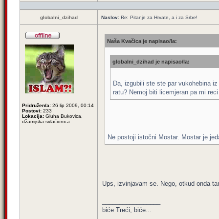
globalni_dzihad
Naslov:
Re: Pitanje za Hrvate, a i za Srbe!
Naša Kvačica je napisao/la:
globalni_dzihad je napisao/la:
Da, izgubili ste ste par vukohebina iz
ratu? Nemoj biti licemjeran pa mi reci
Pridružen/a:
26 lip 2009, 00:14
Postovi:
233
Lokacija:
Gluha Bukovica,
džamijska svlačionica
Ne postoji istočni Mostar. Mostar je 
Ups, izvinjavam se. Nego, otkud onda ta
_________________
biće Treći, biće...