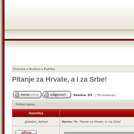
Početna
»
Društvo
»
Politika
Pitanje za Hrvate, a i za Srbe!
Stranica:
2
/
3
.
[ 58 post(ov)a ]
Prikaz ispisa
Autor/ica
globalni_dzihad
Naslov:
Re: Pitanje za Hrvate, a i za Srbe!