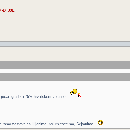
0f-DFJ9E
 je jedan grad sa 75% hrvatskom većinom.
a tamo zastave sa ljiljanima, polumjesecima, Sejtanima...