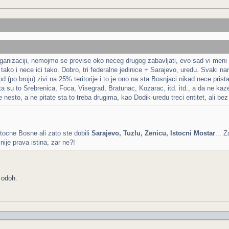
 organizaciji, nemojmo se previse oko neceg drugog zabavljati, evo sad vi meni
o i nece ici tako. Dobro, tri federalne jedinice + Sarajevo, uredu. Svaki narod j
d (po broju) zivi na 25% teritorije i to je ono na sta Bosnjaci nikad nece pri
a su to Srebrenica, Foca, Visegrad, Bratunac, Kozarac, itd. itd., a da ne kaz
te nesto, a ne pitate sta to treba drugima, kao Dodik-uredu treci entitet, al
stocne Bosne ali zato ste dobili
Sarajevo, Tuzlu, Zenicu, Istocni Mostar
... 
nije prava istina, zar ne?!
 odoh.