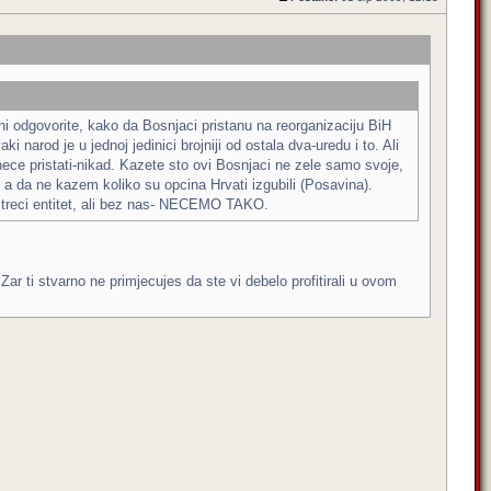
ni odgovorite, kako da Bosnjaci pristanu na reorganizaciju BiH
 narod je u jednoj jedinici brojniji od ostala dva-uredu i to. Ali
d nece pristati-nikad. Kazete sto ovi Bosnjaci ne zele samo svoje,
 a da ne kazem koliko su opcina Hrvati izgubili (Posavina).
u treci entitet, ali bez nas- NECEMO TAKO.
. Zar ti stvarno ne primjecujes da ste vi debelo profitirali u ovom