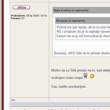
Naša Kvačica je napisao/la:
Pridružen/a:
29 lip 2009, 15:51
Postovi:
37
Bosanac je napisao/la:
Postoji jos par opcija, ali to su one na
RS i smatram da je to najbolje rijesen
kazem da ovaj vid komunikacije dosta
Bosanac, AKO Srbi ne bi pristali nikako
Mislim da ce Srbi pristati na to, kad dobi
ocekujem masu mapa
Cao, budite pozdravljeni.
Vrh