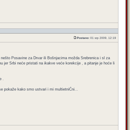
Postano:
01 srp 2009, 12:19
a nešto Posavine za Drvar ili Bošnjacima možda Srebrenica i sl za
jer Srbi neće pristati na ikakve veće korekcije , a pitanje je hoće li
e .
se pokaže kako smo ustvari i mi multietniĆni...