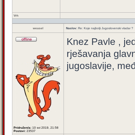
Vrh
weasel
Naslov:
Re: Koje najbolji Jugoslovenski vladar ?
Knez Pavle , jedi
rješavanja glav
jugoslavije, me
Pridružen/a:
10 svi 2019, 21:58
Postovi:
23537