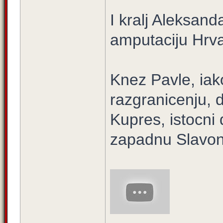
I kralj Aleksanda
amputaciju Hrva
Knez Pavle, iak
razgranicenju, d
Kupres, istocni
zapadnu Slavoni