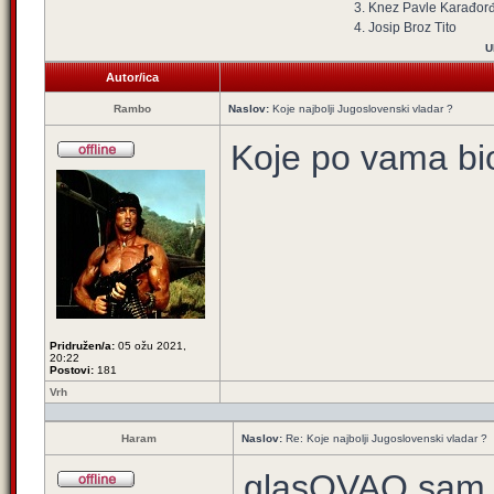
3. Knez Pavle Karađor
4. Josip Broz Tito
U
Autor/ica
Rambo
Naslov:
Koje najbolji Jugoslovenski vladar ?
Koje po vama bio
Pridružen/a:
05 ožu 2021,
20:22
Postovi:
181
Vrh
Haram
Naslov:
Re: Koje najbolji Jugoslovenski vladar ?
glasOVAO sam