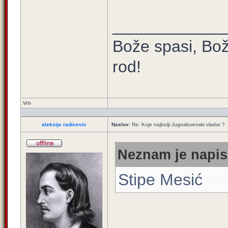
____________
Bože spasi, Bož
rod!
Vrh
aleksije radicevic
Naslov:
Re: Koje najbolji Jugoslovenski vladar ?
Neznam je napis
Stipe Mesić