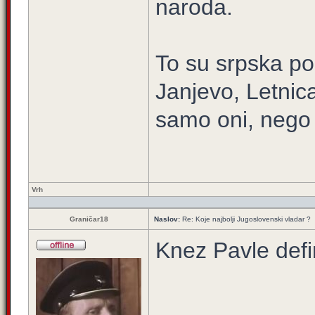
naroda.
To su srpska pod
Janjevo, Letnica
samo oni, nego i
Vrh
Graničar18
Naslov:
Re: Koje najbolji Jugoslovenski vladar ?
Knez Pavle defin
____________