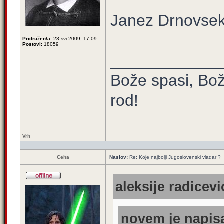
Janez Drnovse
Pridružen/a:
23 svi 2009, 17:09
Postovi:
18059
____________
Bože spasi, Bož
rod!
Vrh
Ceha
Naslov:
Re: Koje najbolji Jugoslovenski vladar ?
aleksije radicevi
novem je napisa