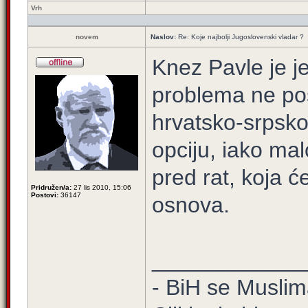
Vrh
novem
Naslov:
Re: Koje najbolji Jugoslovenski vladar ?
Knez Pavle je je
problema ne po
hrvatsko-srpsko
opciju, iako mal
pred rat, koja ć
Pridružen/a:
27 lis 2010, 15:06
Postovi:
36147
osnova.
____________
- BiH se Muslima