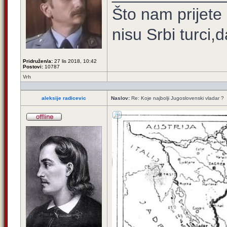
Što nam prijete
nisu Srbi turci,
Pridružen/a:
27 lis 2018, 10:42
Postovi:
10787
Vrh
aleksije radicevic
Naslov:
Re: Koje najbolji Jugoslovenski vladar ?