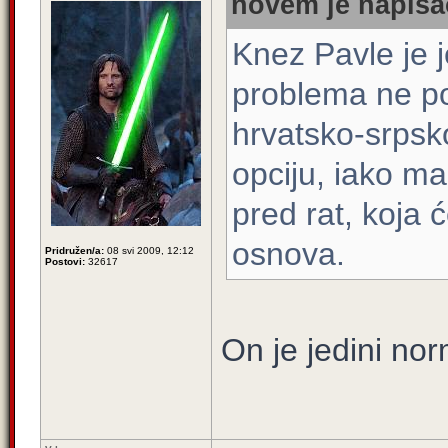
novem je napisao
Knez Pavle je j
problema ne po
hrvatsko-srpsk
opciju, iako ma
pred rat, koja 
osnova.
Pridružen/a:
08 svi 2009, 12:12
Postovi:
32617
On je jedini no