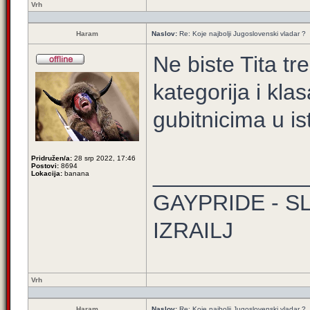
Vrh
Haram
Naslov:
Re: Koje najbolji Jugoslovenski vladar ?
Ne biste Tita tr
kategorija i kl
gubitnicima u is
Pridružen/a:
28 srp 2022, 17:46
Postovi:
8694
____________
Lokacija:
banana
GAYPRIDE - S
IZRAILJ
Vrh
Haram
Naslov:
Re: Koje najbolji Jugoslovenski vladar ?