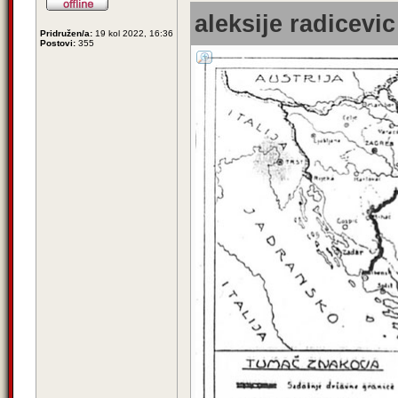
aleksije radicevic
Pridružen/a:
19 kol 2022, 16:36
Postovi:
355