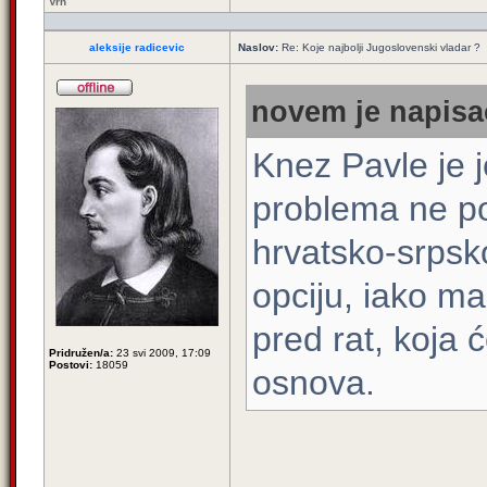
Vrh
aleksije radicevic
Naslov:
Re: Koje najbolji Jugoslovenski vladar ?
novem je napisao
Knez Pavle je j
problema ne po
hrvatsko-srpsk
opciju, iako ma
pred rat, koja 
Pridružen/a:
23 svi 2009, 17:09
Postovi:
18059
osnova.