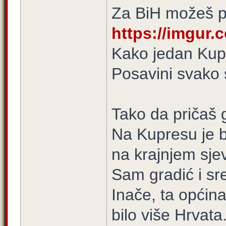
Za BiH možeš po
https://imgur
Kako jedan Kupr
Posavini svako 
Tako da pričaš g
Na Kupresu je bi
na krajnjem sje
Sam gradić i sred
Inače, ta općina
bilo više Hrvata