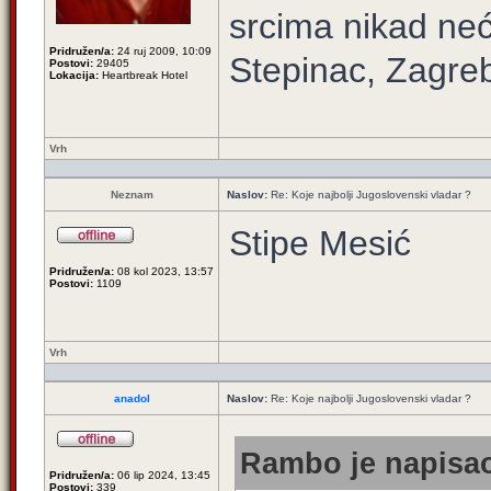
srcima nikad neć
Pridružen/a:
24 ruj 2009, 10:09
Stepinac, Zagre
Postovi:
29405
Lokacija:
Heartbreak Hotel
Vrh
Neznam
Naslov:
Re: Koje najbolji Jugoslovenski vladar ?
Stipe Mesić
Pridružen/a:
08 kol 2023, 13:57
Postovi:
1109
Vrh
anadol
Naslov:
Re: Koje najbolji Jugoslovenski vladar ?
Rambo je napisao
Pridružen/a:
06 lip 2024, 13:45
Postovi:
339