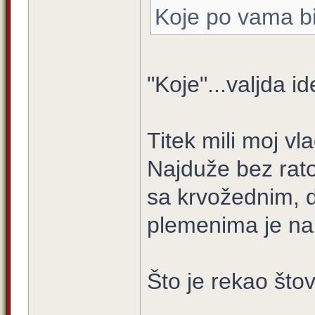
Koje po vama bi
"Koje"...valjda i
Titek mili moj v
Najduže bez ratov
sa krvožednim, 
plemenima je nap
Što je rekao što