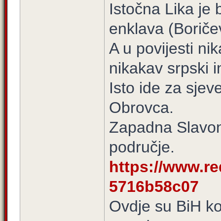
Istočna Lika je 
enklava (Boriče
A u povijesti nik
nikakav srpski i
Isto ide za sjev
Obrovca.
Zapadna Slavoni
područje.
https://www.re
5716b58c07
Ovdje su BiH ko