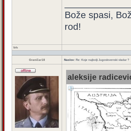
____________
Bože spasi, Bož
rod!
Vrh
Graničar18
Naslov:
Re: Koje najbolji Jugoslovenski vladar ?
aleksije radicevi