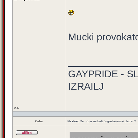
Mucki provokato
____________
GAYPRIDE - S
IZRAILJ
Vrh
Ceha
Naslov:
Re: Koje najbolji Jugoslovenski vladar ?