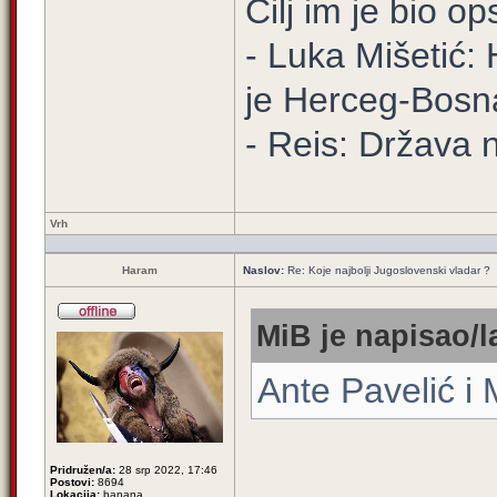
Cilj im je bio o
- Luka Mišetić: 
je Herceg-Bosn
- Reis: Država 
Vrh
Haram
Naslov:
Re: Koje najbolji Jugoslovenski vladar ?
MiB je napisao/l
Ante Pavelić i
Pridružen/a:
28 srp 2022, 17:46
Postovi:
8694
Lokacija:
banana