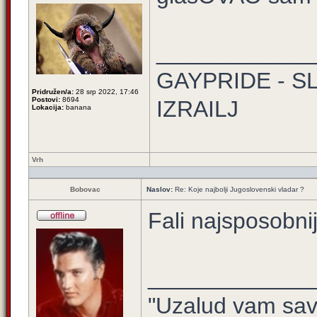
____________
GAYPRIDE - S
Pridružen/a:
28 srp 2022, 17:46
Postovi:
8694
IZRAILJ
Lokacija:
banana
Vrh
Bobovac
Naslov:
Re: Koje najbolji Jugoslovenski vladar ?
Fali najsposobnij
_____________
"Uzalud vam sav 