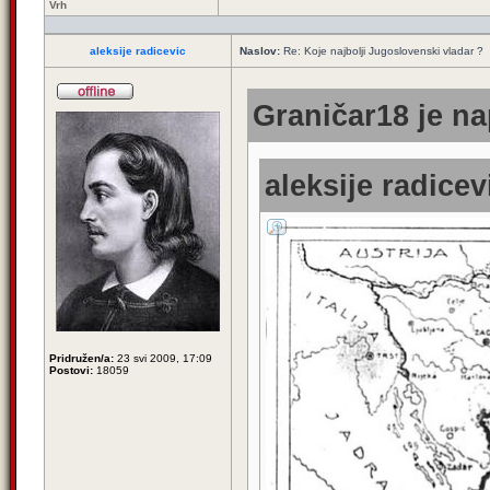
Vrh
aleksije radicevic
Naslov:
Re: Koje najbolji Jugoslovenski vladar ?
Graničar18 je na
aleksije radicev
Pridružen/a:
23 svi 2009, 17:09
Postovi:
18059