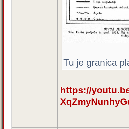
Tu je granica p
https://youtu
XqZmyNunhyGq