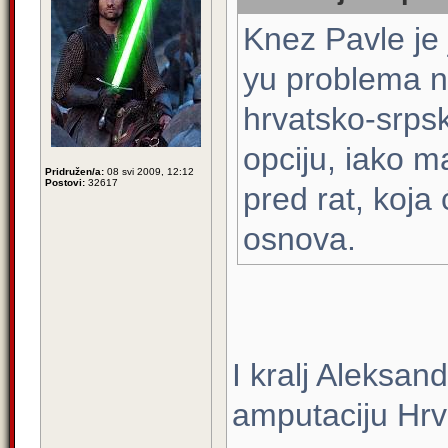
Knez Pavle je 
yu problema n
hrvatsko-srps
opciju, iako ma
Pridružen/a:
08 svi 2009, 12:12
Postovi:
32617
pred rat, koja
osnova.
I kralj Aleksand
amputaciju Hrv