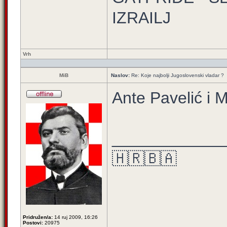
IZRAILJ
Vrh
MiB
Naslov:
Re: Koje najbolji Jugoslovenski vladar ?
Ante Pavelić i 
____________
🇭🇷🇧🇦
Pridružen/a:
14 ruj 2009, 16:26
Postovi:
20975