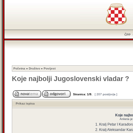
ČPP
Početna
»
Društvo
»
Povijest
Koje najbolji Jugoslovenski vladar ?
Stranica:
1
/
9
.
[ 207 post(ov)a ]
Prikaz ispisa
Koje najbo
Anketa je 
1. Kralj Petar I Karađor
2. Kralj Aleksandar Ka