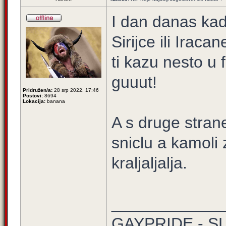
I dan danas kad
Sirijce ili Irac
ti kazu nesto u
guuut!
Pridružen/a:
28 srp 2022, 17:46
Postovi:
8694
Lokacija:
banana
A s druge strane
sniclu a kamol
kraljaljalja.
____________
GAYPRIDE - S