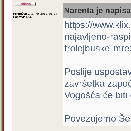
Narenta je napisa
Pridružen/a:
27 kol 2019, 01:53
Postovi:
4333
https://www.klix
najavljeno-rasp
trolejbuske-mr
Poslije uspostavl
završetka započe
Vogošća će biti
Povezujemo Še