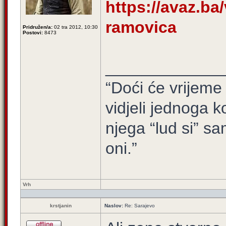
https://avaz.ba/
ramovica
Pridružen/a:
02 tra 2012, 10:30
Postovi:
8473
_____________
“Doći će vrijeme 
vidjeli jednoga ko
njega “lud si” sa
oni.”
Vrh
krstjanin
Naslov:
Re: Sarajevo