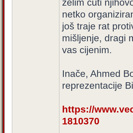
želim čuti njihov
netko organiziran
još traje rat prot
mišljenje, dragi 
vas cijenim.
Inače, Ahmed Bo
reprezentacije B
https://www.vece
1810370