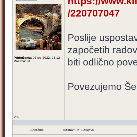
https://www.kli
/220707047
Poslije uspostav
započetih radov
Pridružen/a:
06 srp 2022, 23:12
biti odlično pov
Postovi:
31
Povezujemo Še
Vrh
Lutorčina
Naslov:
Re: Sarajevo