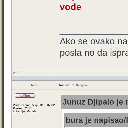
vode
_____________
Ako se ovako na
posla no da ispra
Vrh
bura
Naslov:
Re: Sarajevo
Junuz Djipalo je 
Pridružen/a:
25 lip 2012, 07:32
Postovi:
2571
Lokacija:
Mahala
bura je napisao/l