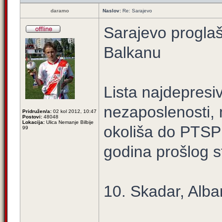
daramo
Naslov:
Re: Sarajevo
Sarajevo proglaš
Balkanu
Lista najdepresiv
nezaposlenosti, 
Pridružen/a:
02 kol 2012, 10:47
Postovi:
48048
Lokacija:
Ulica Nemanje Bilbije
okoliša do PTSP
99
godina prošlog s
10. Skadar, Alba