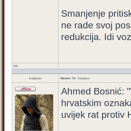
Smanjenje pritis
ne rade svoj po
redukcija. Idi vo
Vrh
krstjanin
Naslov:
Re: Sarajevo
Ahmed Bosnić: "V
hrvatskim oznaka
uvijek rat protiv