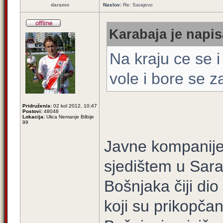
daramo
Naslov:
Re: Sarajevo
Karabaja je napis
Na kraju ce se i
vole i bore se 
Pridružen/a:
02 kol 2012, 10:47
Postovi:
48048
Lokacija:
Ulica Nemanje Bilbije
99
Javne kompanije 
sjedištem u Sar
Bošnjaka čiji di
koji su prikopčan