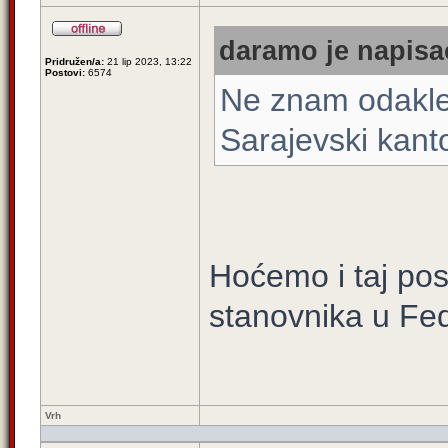
daramo je napisao
Pridružen/a:
21 lip 2023, 13:22
Postovi:
6574
Ne znam odakle 
Sarajevski kan
Hoćemo i taj pos
stanovnika u Fed
Vrh