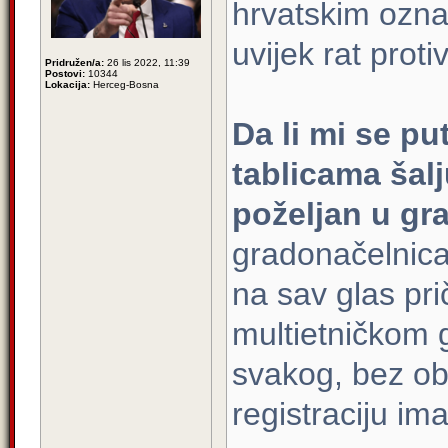
hrvatskim oznak
uvijek rat prot
Pridružen/a:
26 lis 2022, 11:39
Postovi:
10344
Lokacija:
Herceg-Bosna
Da li mi se p
tablicama šal
poželjan u gr
gradonačelnica 
na sav glas pr
multietničkom 
svakog, bez ob
registraciju i