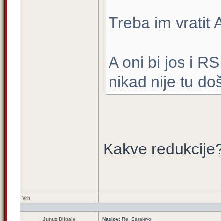
Treba im vratit 
A oni bi jos i RS
nikad nije tu doš
Kakve redukcije?
Vrh
Junuz Djipalo
Naslov:
Re: Sarajevo