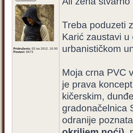
Ali zena stvarno
Treba poduzeti 
Karić zaustavi u
urbanističkom un
Pridružen/a:
02 tra 2012, 10:30
Postovi:
8473
Moja crna PVC vr
je prava koncept
kičerskim, dunđe
gradonačelnica 
odranije poznata
okriljem noći)
, 