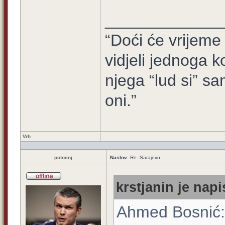
_____________
“Doći će vrijeme 
vidjeli jednoga ko
njega “lud si” sa
oni.”
Vrh
potocnj
Naslov:
Re: Sarajevo
krstjanin je napi
Ahmed Bosnić: "