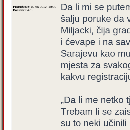
Da li mi se pute
Pridružen/a:
02 tra 2012, 10:30
Postovi:
8473
šalju poruke da 
Miljacki, čija gr
i ćevape i na sa
Sarajevu kao mu
mjesta za svakog
kakvu registraci
„Da li me netko t
Trebam li se zais
su to neki učinili