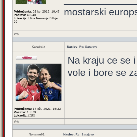
mostarski europ
Pridružen/a:
02 kol 2012, 10:47
Postovi:
48048
Lokacija:
Ulica Nemanje Bilbije
99
Vrh
Karabaja
Naslov:
Re: Sarajevo
Na kraju ce se i
vole i bore se 
Pridružen/a:
17 ožu 2021, 15:33
Postovi:
13379
Lokacija:
🇮🇷
Vrh
Noname01
Naslov:
Re: Sarajevo