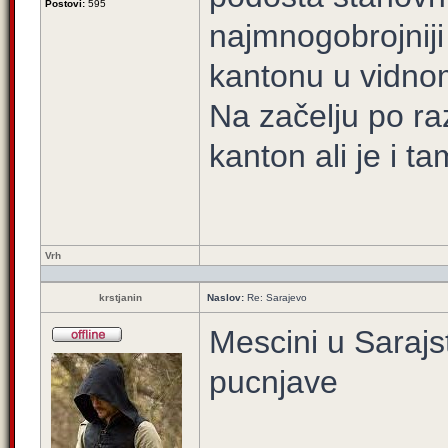
Postovi:
595
najmnogobrojniji 
kantonu u vidno
Na začelju po ra
kanton ali je i t
Vrh
krstjanin
Naslov:
Re: Sarajevo
Mescini u Saraj
pucnjave