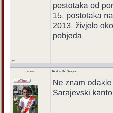
postotaka od po
15. postotaka na 
2013. živjelo ok
pobjeda.
Vrh
daramo
Naslov:
Re: Sarajevo
Ne znam odakle t
Sarajevski kant
_____________