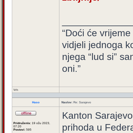
_____________
“Doći će vrijeme 
vidjeli jednoga ko
njega “lud si” sa
oni.”
Vrh
Haso
Naslov:
Re: Sarajevo
Kanton Sarajevo 
Pridružen/a:
19 ožu 2023,
prihoda u Federac
07:20
Postovi:
595