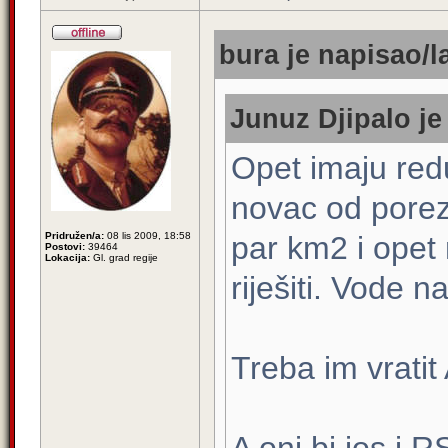
bura je napisao/l
Junuz Djipalo je
Opet imaju redu
novac od poreza
Pridružen/a:
08 lis 2009, 18:58
par km2 i opet
Postovi:
39464
Lokacija:
Gl. grad regije
riješiti. Vode n
Treba im vratit