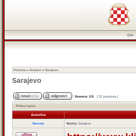
ČPP
Početna
»
Gradovi
»
Sarajevo
Sarajevo
Stranica:
1
/
3
.
[ 52 post(ov)a ]
Prikaz ispisa
Autor/ica
Narenta
Naslov:
Sarajevo