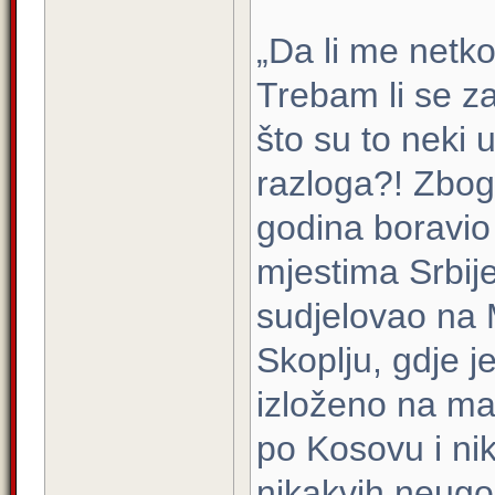
„Da li me netko
Trebam li se za
što su to neki u
razloga?! Zbog
godina boravio
mjestima Srbij
sudjelovao na
Skoplju, gdje j
izloženo na m
po Kosovu i ni
nikakvih neugod