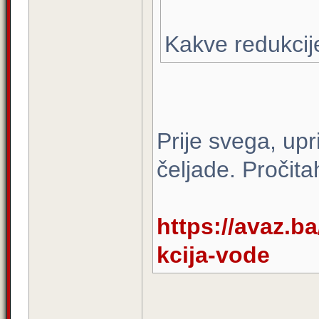
Kakve redukcij
Prije svega, upri
čeljade. Pročit
https://avaz.ba
kcija-vode