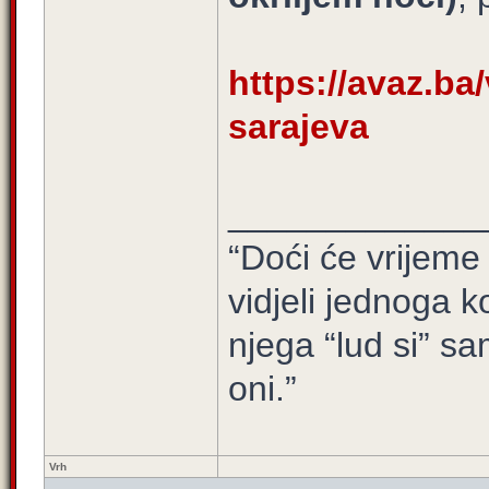
https://avaz.ba/
sarajeva
_____________
“Doći će vrijeme 
vidjeli jednoga ko
njega “lud si” sa
oni.”
Vrh