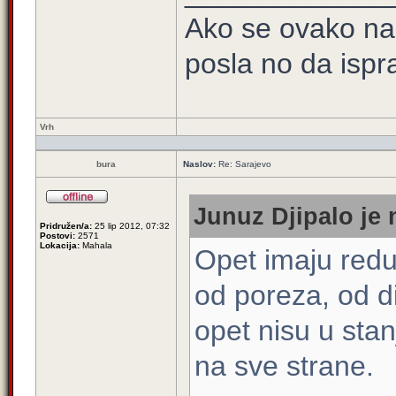
Ako se ovako na
posla no da ispra
Vrh
bura
Naslov:
Re: Sarajevo
Junuz Djipalo je 
Pridružen/a:
25 lip 2012, 07:32
Postovi:
2571
Lokacija:
Mahala
Opet imaju redu
od poreza, od di
opet nisu u stan
na sve strane.