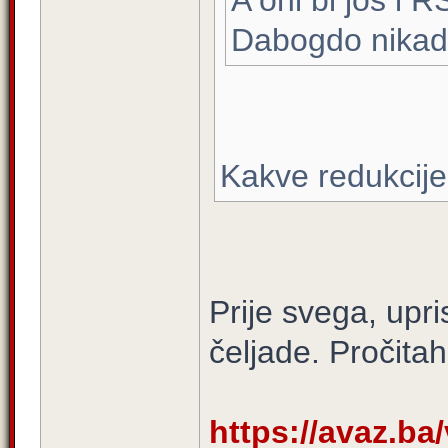
A oni bi jos i RS
Dabogdo nikad 
Kakve redukcije
Prije svega, upri
čeljade. Pročita
https://avaz.ba/