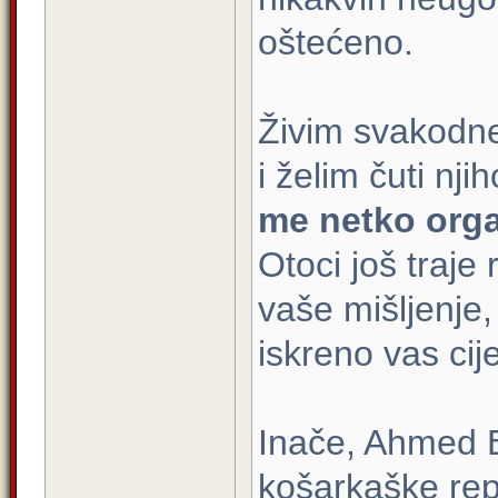
oštećeno.
Živim svakodne
i želim čuti nji
me netko organ
Otoci još traje 
vaše mišljenje,
iskreno vas cij
Inače, Ahmed B
košarkaške rep