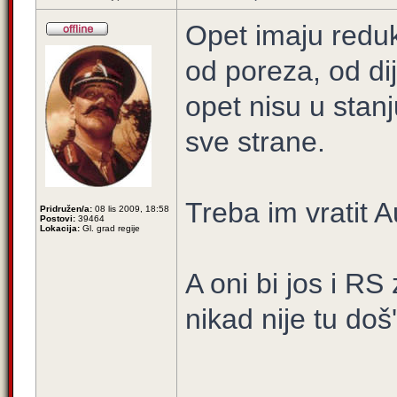
Opet imaju reduk
od poreza, od dij
opet nisu u stan
sve strane.
Treba im vratit A
Pridružen/a:
08 lis 2009, 18:58
Postovi:
39464
Lokacija:
Gl. grad regije
A oni bi jos i RS
nikad nije tu doš
_____________