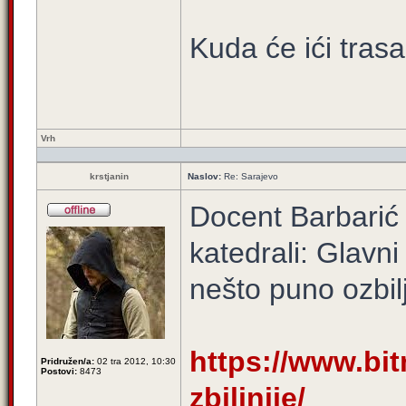
Kuda će ići tras
Vrh
krstjanin
Naslov:
Re: Sarajevo
Docent Barbarić 
katedrali: Glavn
nešto puno ozbilj
https://www.bitn
Pridružen/a:
02 tra 2012, 10:30
Postovi:
8473
zbiljnije/