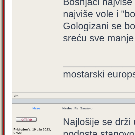
Bošnjaci najviše 
najviše vole i "b
Gologizani se bor
sreću sve manje t
_____________
mostarski europ
Vrh
Haso
Naslov:
Re: Sarajevo
Najlošije se drž
Pridružen/a:
19 ožu 2023,
podosta stanovnik
07:20