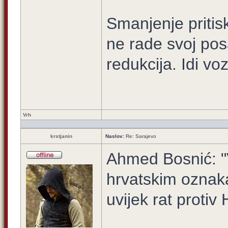
Smanjenje pritis
ne rade svoj po
redukcija. Idi vo
Vrh
krstjanin
Naslov:
Re: Sarajevo
Ahmed Bosnić: "V
hrvatskim oznaka
uvijek rat protiv