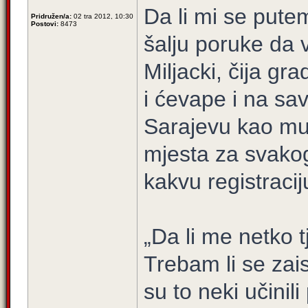
Da li mi se pute
Pridružen/a:
02 tra 2012, 10:30
Postovi:
8473
šalju poruke da 
Miljacki, čija gr
i ćevape i na sa
Sarajevu kao mu
mjesta za svakog
kakvu registraci
„Da li me netko t
Trebam li se zais
su to neki učinili