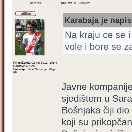
daramo
Naslov:
Re: Sarajevo
Karabaja je napis
Na kraju ce se i
vole i bore se 
Pridružen/a:
02 kol 2012, 10:47
Postovi:
48029
Lokacija:
Ulica Nemanje Bilbije
99
Javne kompanije 
sjedištem u Sar
Bošnjaka čiji di
koji su prikopčan