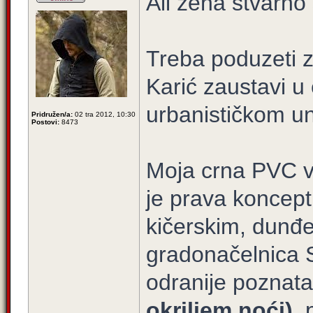
Ali zena stvarno
Treba poduzeti 
Karić zaustavi u
urbanističkom un
Pridružen/a:
02 tra 2012, 10:30
Postovi:
8473
Moja crna PVC vr
je prava koncept
kičerskim, dunđe
gradonačelnica 
odranije poznata
okriljem noći)
, 