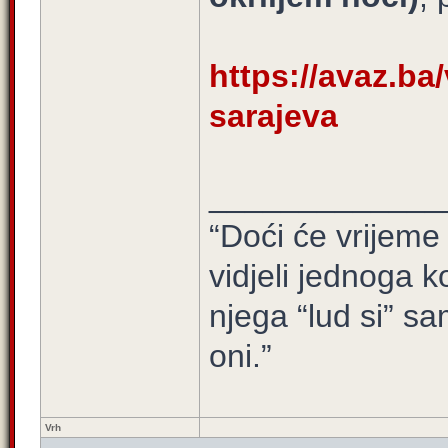
https://avaz.ba/
sarajeva
_____________
“Doći će vrijeme 
vidjeli jednoga ko
njega “lud si” sa
oni.”
Vrh