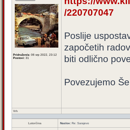
https://www.kli
/220707047
Poslije uspostav
započetih radov
Pridružen/a:
06 srp 2022, 23:12
biti odlično pov
Postovi:
31
Povezujemo Še
Vrh
Lutorčina
Naslov:
Re: Sarajevo