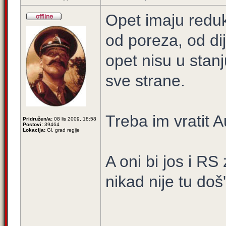
Opet imaju reduk
od poreza, od dij
opet nisu u stan
sve strane.
Treba im vratit A
Pridružen/a:
08 lis 2009, 18:58
Postovi:
39464
Lokacija:
Gl. grad regije
A oni bi jos i RS
nikad nije tu doš
_____________