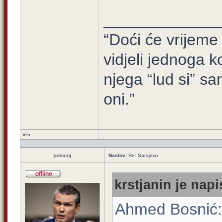
_____________
“Doći će vrijeme 
vidjeli jednoga ko
njega “lud si” sa
oni.”
Vrh
potocnj
Naslov:
Re: Sarajevo
krstjanin je napi
Ahmed Bosnić: "