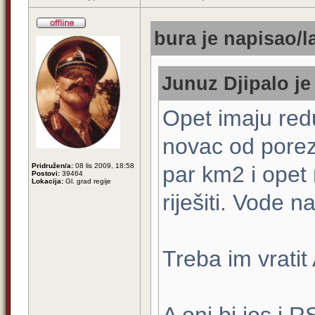
bura je napisao/l
Junuz Djipalo je
Opet imaju redu
novac od poreza
Pridružen/a:
08 lis 2009, 18:58
par km2 i opet
Postovi:
39464
Lokacija:
Gl. grad regije
riješiti. Vode n
Treba im vratit