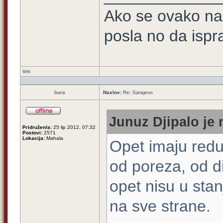
Ako se ovako na
posla no da ispra
Vrh
bura
Naslov:
Re: Sarajevo
Junuz Djipalo je 
Pridružen/a:
25 lip 2012, 07:32
Postovi:
2571
Lokacija:
Mahala
Opet imaju redu
od poreza, od di
opet nisu u stan
na sve strane.