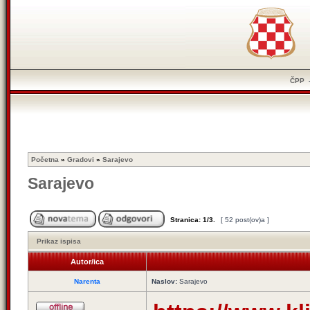
ČPP
Početna
»
Gradovi
»
Sarajevo
Sarajevo
Stranica:
1
/
3
.
[ 52 post(ov)a ]
Prikaz ispisa
Autor/ica
Narenta
Naslov:
Sarajevo