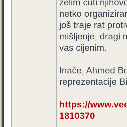
želim čuti njihov
netko organiziran
još traje rat prot
mišljenje, dragi 
vas cijenim.
Inače, Ahmed Bo
reprezentacije B
https://www.vece
1810370