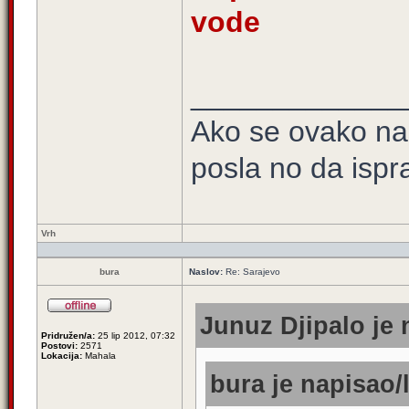
vode
_____________
Ako se ovako na
posla no da ispra
Vrh
bura
Naslov:
Re: Sarajevo
Junuz Djipalo je 
Pridružen/a:
25 lip 2012, 07:32
Postovi:
2571
Lokacija:
Mahala
bura je napisao/l