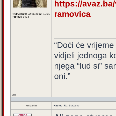
https://avaz.ba/
ramovica
Pridružen/a:
02 tra 2012, 10:30
Postovi:
8473
_____________
“Doći će vrijeme 
vidjeli jednoga ko
njega “lud si” sa
oni.”
Vrh
krstjanin
Naslov:
Re: Sarajevo