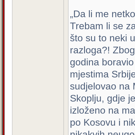
„Da li me netko
Trebam li se za
što su to neki u
razloga?! Zbog
godina boravio
mjestima Srbij
sudjelovao na
Skoplju, gdje j
izloženo na m
po Kosovu i ni
nikakvih neugod