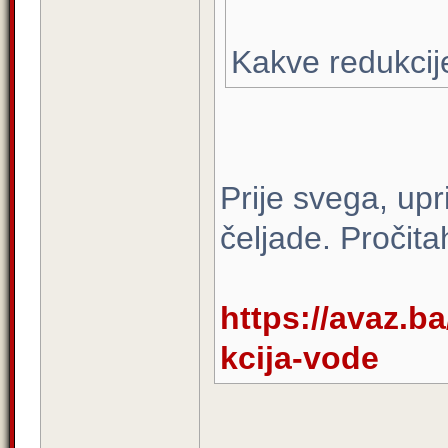
Kakve redukcij
Prije svega, upri
čeljade. Pročit
https://avaz.ba
kcija-vode