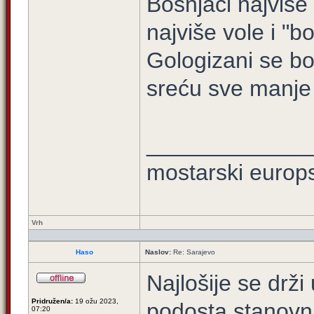
Bošnjaci najviše 
najviše vole i "b
Gologizani se bor
sreću sve manje t
_____________
mostarski europ
Vrh
Haso
Naslov:
Re: Sarajevo
Najlošije se drž
Pridružen/a:
19 ožu 2023,
podosta stanovnik
07:20