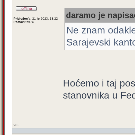
daramo je napisao
Pridružen/a:
21 lip 2023, 13:22
Postovi:
6574
Ne znam odakle 
Sarajevski kan
Hoćemo i taj pos
stanovnika u Fed
Vrh