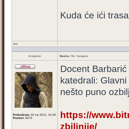
Kuda će ići tras
Vrh
krstjanin
Naslov:
Re: Sarajevo
Docent Barbarić 
katedrali: Glavn
nešto puno ozbilj
https://www.bitn
Pridružen/a:
02 tra 2012, 10:30
Postovi:
8473
zbiljnije/