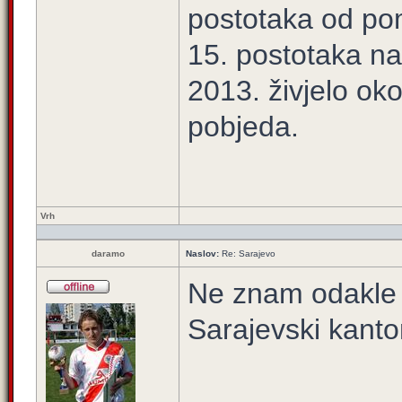
postotaka od po
15. postotaka na 
2013. živjelo ok
pobjeda.
Vrh
daramo
Naslov:
Re: Sarajevo
Ne znam odakle t
Sarajevski kant
_____________