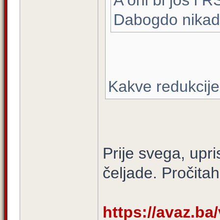
A oni bi jos i RS
Dabogdo nikad 
Kakve redukcije
Prije svega, upri
čeljade. Pročita
https://avaz.ba/