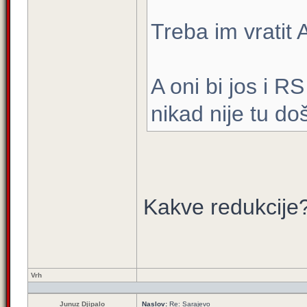
Treba im vratit 
A oni bi jos i RS
nikad nije tu doš
Kakve redukcije?
Vrh
Junuz Djipalo
Naslov:
Re: Sarajevo