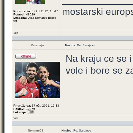
mostarski europ
Pridružen/a:
02 kol 2012, 10:47
Postovi:
48029
Lokacija:
Ulica Nemanje Bilbije
99
Vrh
Karabaja
Naslov:
Re: Sarajevo
Na kraju ce se i
vole i bore se 
Pridružen/a:
17 ožu 2021, 15:33
Postovi:
13379
Lokacija:
🇮🇷
Vrh
Noname01
Naslov:
Re: Sarajevo