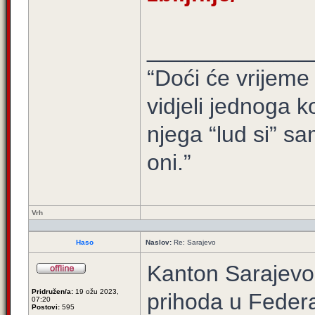
_____________
“Doći će vrijeme 
vidjeli jednoga ko
njega “lud si” sa
oni.”
Vrh
Haso
Naslov:
Re: Sarajevo
Kanton Sarajevo 
Pridružen/a:
19 ožu 2023,
prihoda u Federac
07:20
Postovi:
595