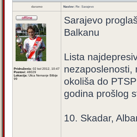
daramo
Naslov:
Re: Sarajevo
Sarajevo proglaš
Balkanu
Lista najdepresiv
nezaposlenosti, 
Pridružen/a:
02 kol 2012, 10:47
Postovi:
48029
Lokacija:
Ulica Nemanje Bilbije
okoliša do PTSP
99
godina prošlog s
10. Skadar, Alba