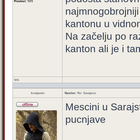
Postovi:
595
najmnogobrojniji 
kantonu u vidno
Na začelju po ra
kanton ali je i t
Vrh
krstjanin
Naslov:
Re: Sarajevo
Mescini u Saraj
pucnjave