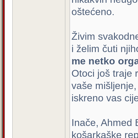
oštećeno.
Živim svakodne
i želim čuti nji
me netko organ
Otoci još traje 
vaše mišljenje,
iskreno vas cij
Inače, Ahmed B
košarkaške rep