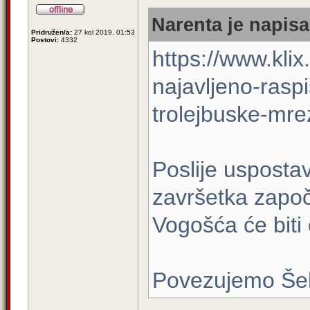
Narenta je napisa
Pridružen/a:
27 kol 2019, 01:53
Postovi:
4332
https://www.klix
najavljeno-rasp
trolejbuske-mr
Poslije uspostavl
završetka započe
Vogošća će biti
Povezujemo Še