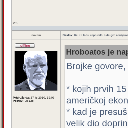
Vrh
novem
Naslov:
Re: SFRJ u usporedbi s drugim zemljam
Hroboatos je nap
Brojke govore,
* kojih prvih 1
američkoj ekon
Pridružen/a:
27 lis 2010, 15:06
Postovi:
36125
* kad je presuš
velik dio dopri