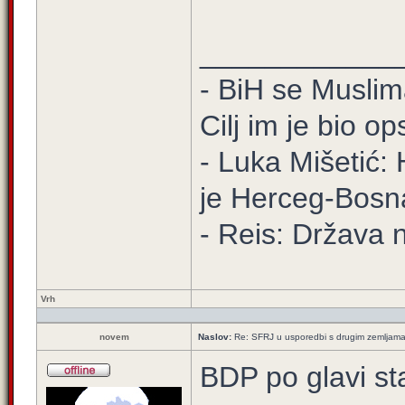
____________
- BiH se Muslima
Cilj im je bio o
- Luka Mišetić: 
je Herceg-Bosn
- Reis: Država 
Vrh
novem
Naslov:
Re: SFRJ u usporedbi s drugim zemljam
BDP po glavi st