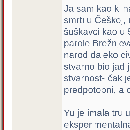
Ja sam kao klina
smrti u Češkoj, 
šuškavci kao u 
parole Brežnjev
narod daleko civi
stvarno bio jad j
stvarnost- čak je
predpotopni, a 
Yu je imala trul
eksperimentalna