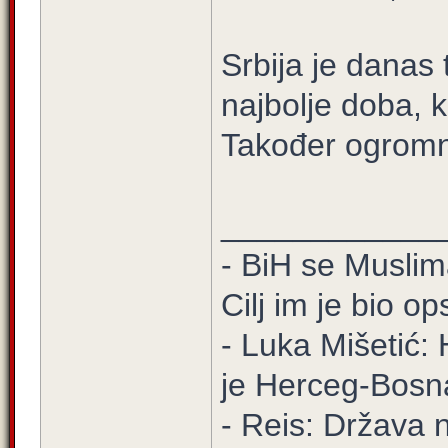
Srbija je danas 
najbolje doba, 
Također ogromni
____________
- BiH se Muslima
Cilj im je bio o
- Luka Mišetić: 
je Herceg-Bosn
- Reis: Država 