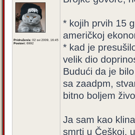
* kojih prvih 15 
američkoj ekono
Pridružen/a:
02 svi 2009, 16:45
Postovi:
6992
* kad je presušil
velik dio doprin
Budući da je bilo
sa zaadpm, stvar
bitno boljem život
Ja sam kao klinac
smrti u Češkoj, u