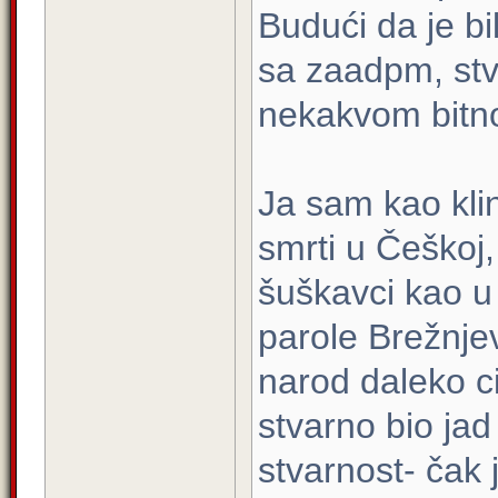
Budući da je bi
sa zaadpm, stva
nekakvom bitno 
Ja sam kao klin
smrti u Češkoj,
šuškavci kao u
parole Brežnjev
narod daleko civ
stvarno bio jad 
stvarnost- čak j