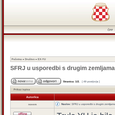
ČPP
Početna
»
Društvo
»
EX-YU
SFRJ u usporedbi s drugim zemljama
Stranica:
1
/
2
.
[ 49 post(ov)a ]
Prikaz ispisa
Autor/ica
Naslov:
SFRJ u usporedbi s drugim zemljam
novem