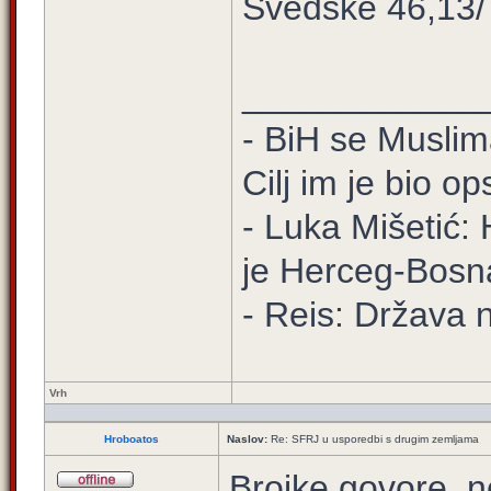
Švedske 46,13/
____________
- BiH se Muslima
Cilj im je bio o
- Luka Mišetić: 
je Herceg-Bosn
- Reis: Država 
Vrh
Hroboatos
Naslov:
Re: SFRJ u usporedbi s drugim zemljama
Brojke govore, n