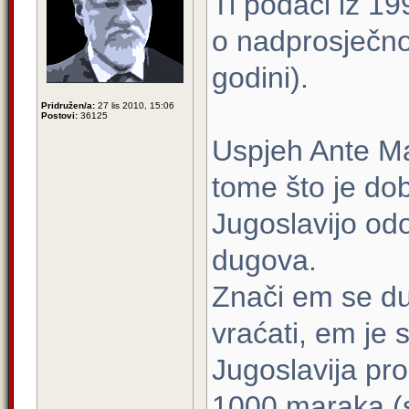
Ti podaci iz 199
o nadprosječno
godini).
Pridružen/a:
27 lis 2010, 15:06
Postovi:
36125
Uspjeh Ante Ma
tome što je dob
Jugoslavijo od
dugova.
Znači em se du
vraćati, em je 
Jugoslavija pro
1000 maraka (s