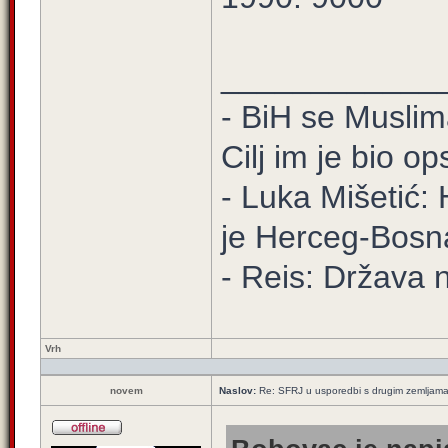
____________
- BiH se Muslima
Cilj im je bio o
- Luka Mišetić: 
je Herceg-Bosn
- Reis: Država 
Vrh
novem
Naslov:
Re: SFRJ u usporedbi s drugim zemljam