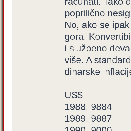
računati. Tako d
poprilično nesig
No, ako se ipak
gora. Konvertibi
i službeno deval
više. A standar
dinarske inflaci
US$
1988. 9884
1989. 9887
1990. 9000