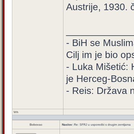
Austrije, 1930.
____________
- BiH se Muslima
Cilj im je bio o
- Luka Mišetić: 
je Herceg-Bosn
- Reis: Država 
Vrh
Bobovac
Naslov:
Re: SFRJ u usporedbi s drugim zemljama