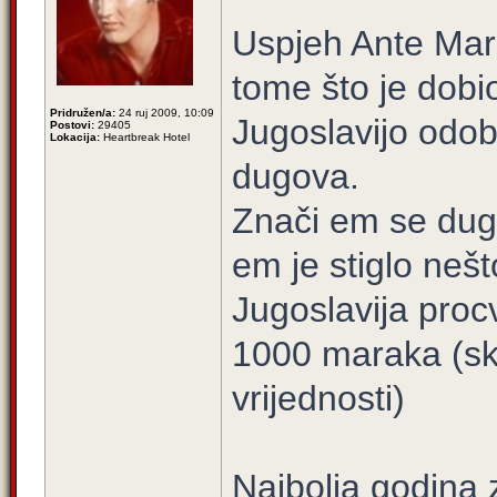
Uspjeh Ante Mar
tome što je dobi
Pridružen/a:
24 ruj 2009, 10:09
Jugoslavijo odob
Postovi:
29405
Lokacija:
Heartbreak Hotel
dugova.
Znači em se dugo
em je stiglo neš
Jugoslavija procv
1000 maraka (sk
vrijednosti)
Najbolja godina 