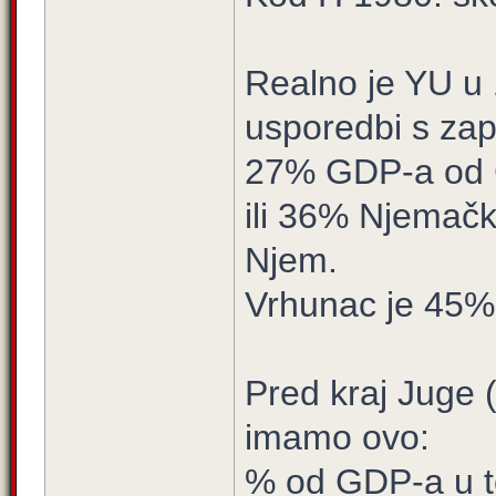
Realno je YU u 
usporedbi s za
27% GDP-a od C
ili 36% Njemačke
Njem.
Vrhunac je 45%
Pred kraj Juge
imamo ovo:
% od GDP-a u t