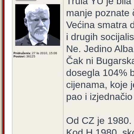
Trula YU je bila
manje poznate č
Većina smatra d
i drugih socijali
Ne. Jedino Alban
Pridružen/a:
27 lis 2010, 15:06
Postovi:
36125
Čak ni Bugarska
dosegla 104% 
cijenama, koje j
pao i izjednač
Od CZ je 1980.
Kod H 1980. sko