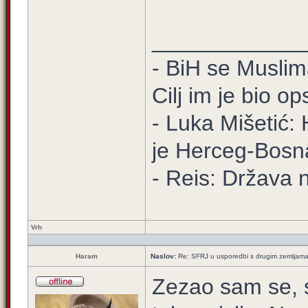
____________
- BiH se Muslima
Cilj im je bio o
- Luka Mišetić: 
je Herceg-Bosn
- Reis: Država 
Vrh
Haram
Naslov:
Re: SFRJ u usporedbi s drugim zemljam
Zezao sam se, s