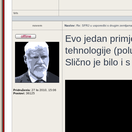
Vrh
novem
Naslov:
Re: SFRJ u usporedbi s drugim zemljam
Evo jedan primj
tehnologije (pol
Slično je bilo i
Pridružen/a:
27 lis 2010, 15:06
Postovi:
36125