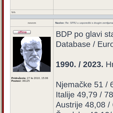
Vrh
novem
Naslov:
Re: SFRJ u usporedbi s drugim zemljam
BDP po glavi s
Database / Euro
1990. / 2023.
Hr
Pridružen/a:
27 lis 2010, 15:06
Postovi:
36125
Njemačke 51 / 
Italije 49,79 / 7
Austrije 48,08 /