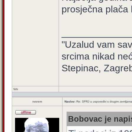
prosječna plača b
_____________
"Uzalud vam sav 
srcima nikad neć
Stepinac, Zagre
Vrh
novem
Naslov:
Re: SFRJ u usporedbi s drugim zemljam
Bobovac je napi