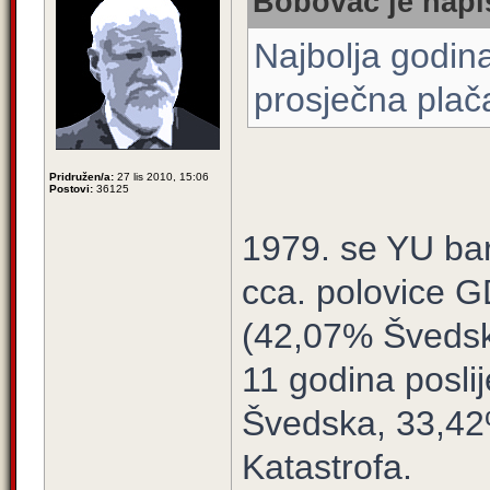
Bobovac je napi
Najbolja godin
prosječna plača 
Pridružen/a:
27 lis 2010, 15:06
Postovi:
36125
1979. se YU bar 
cca. polovice 
(42,07% Švedske
11 godina poslij
Švedska, 33,42% 
Katastrofa.