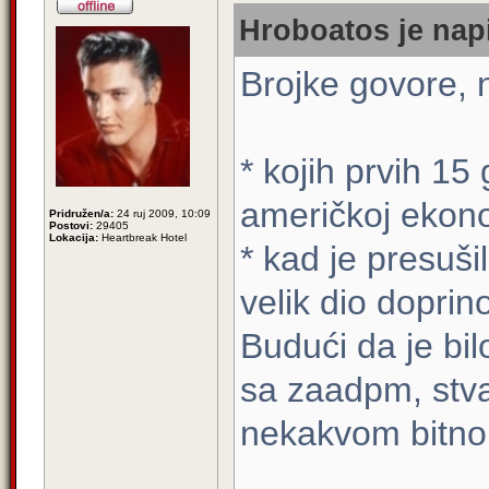
Hroboatos je napi
Brojke govore, 
* kojih prvih 15
američkoj ekono
Pridružen/a:
24 ruj 2009, 10:09
Postovi:
29405
Lokacija:
Heartbreak Hotel
* kad je presuši
velik dio dopri
Budući da je bil
sa zaadpm, stvar
nekakvom bitno b