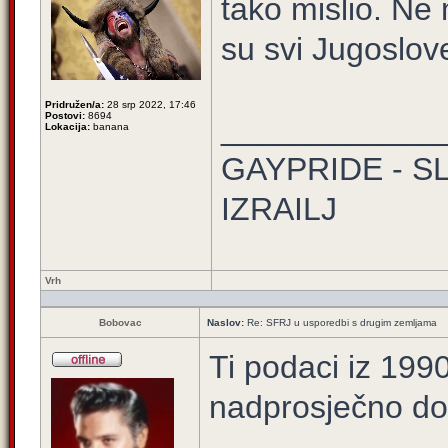
tako mislio. Ne
su svi Jugoslove
Pridružen/a:
28 srp 2022, 17:46
Postovi:
8694
____________
Lokacija:
banana
GAYPRIDE - S
IZRAILJ
Vrh
Bobovac
Naslov:
Re: SFRJ u usporedbi s drugim zemljama
Ti podaci iz 1990 
nadprosječno dob