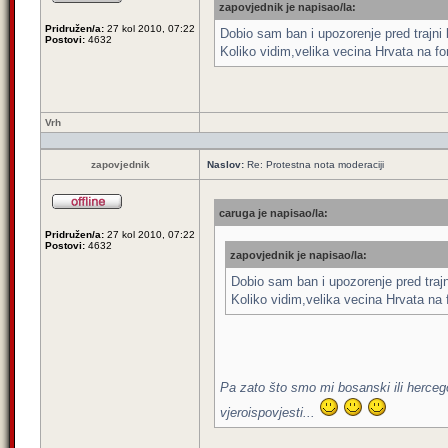
zapovjednik je napisao/la:
Pridružen/a:
27 kol 2010, 07:22
Dobio sam ban i upozorenje pred trajni
Postovi:
4632
Koliko vidim,velika vecina Hrvata na fo
Vrh
zapovjednik
Naslov:
Re: Protestna nota moderaciji
caruga je napisao/la:
Pridružen/a:
27 kol 2010, 07:22
Postovi:
4632
zapovjednik je napisao/la:
Dobio sam ban i upozorenje pred traj
Koliko vidim,velika vecina Hrvata na 
Pa zato što smo mi bosanski ili hercego
vjeroispovjesti...