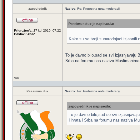
zapovjednik
Naslov:
Re: Protestna nota moderaciji
Pessimus dux je napisao/la:
Pridružen/a:
27 kol 2010, 07:22
Postovi:
4632
Kako su se tvoji sunarodnjaci izjasnil
To je davno bilo,sad se svi izjasnjavaju 
Srba na forumu nas naziva Muslimanima i
Vrh
Pessimus dux
Naslov:
Re: Protestna nota moderaciji
zapovjednik je napisao/la:
To je davno bilo,sad se svi izjasnjavaj
Hrvata i Srba na forumu nas naziva Mus