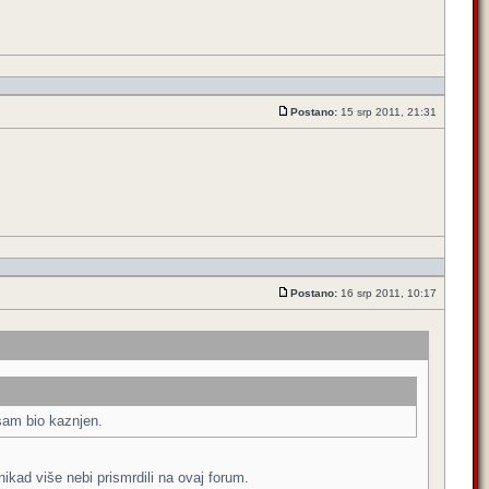
Postano:
15 srp 2011, 21:31
Postano:
16 srp 2011, 10:17
sam bio kaznjen.
nikad više nebi prismrdili na ovaj forum.