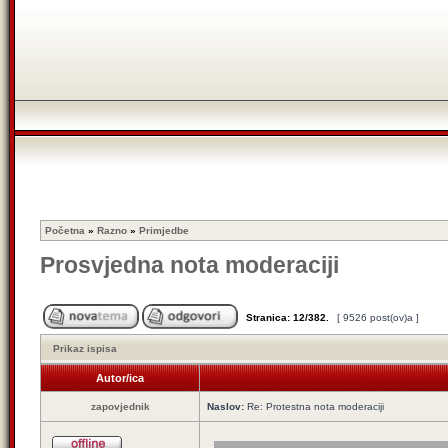
Početna
»
Razno
»
Primjedbe
Prosvjedna nota moderaciji
Stranica:
12
/
382
.
[ 9526 post(ov)a ]
Prikaz ispisa
Autor/ica
zapovjednik
Naslov:
Re: Protestna nota moderaciji