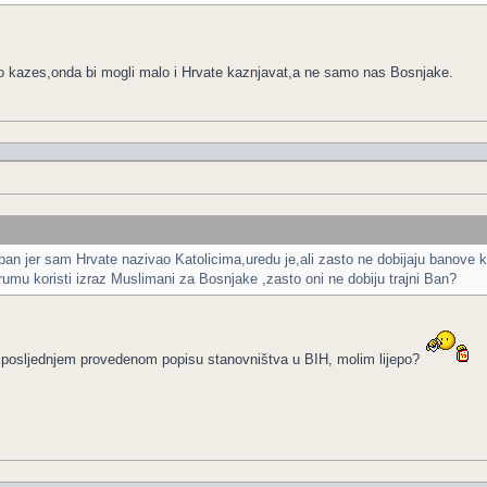
ko kazes,onda bi mogli malo i Hrvate kaznjavat,a ne samo nas Bosnjake.
 ban jer sam Hrvate nazivao Katolicima,uredu je,ali zasto ne dobijaju banov
rumu koristi izraz Muslimani za Bosnjake ,zasto oni ne dobiju trajni Ban?
na posljednjem provedenom popisu stanovništva u BIH, molim lijepo?