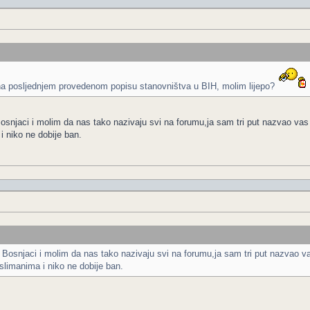
i na posljednjem provedenom popisu stanovništva u BIH, molim lijepo?
Bosnjaci i molim da nas tako nazivaju svi na forumu,ja sam tri put nazvao vas 
 niko ne dobije ban.
u Bosnjaci i molim da nas tako nazivaju svi na forumu,ja sam tri put nazvao va
limanima i niko ne dobije ban.