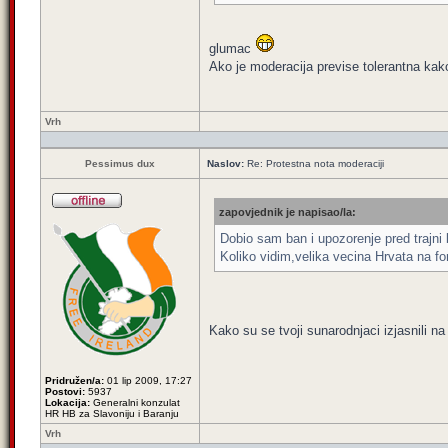
glumac
Ako je moderacija previse tolerantna ka
Vrh
Pessimus dux
Naslov:
Re: Protestna nota moderaciji
zapovjednik je napisao/la:
Dobio sam ban i upozorenje pred trajni
Koliko vidim,velika vecina Hrvata na fo
Kako su se tvoji sunarodnjaci izjasnili 
Pridružen/a:
01 lip 2009, 17:27
Postovi:
5937
Lokacija:
Generalni konzulat
HR HB za Slavoniju i Baranju
Vrh