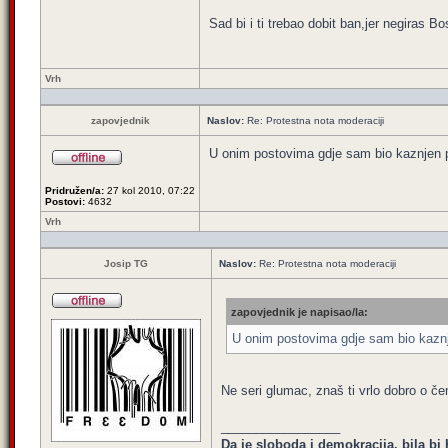
Sad bi i ti trebao dobit ban,jer negiras B
Vrh
zapovjednik
Naslov:
Re: Protestna nota moderaciji
U onim postovima gdje sam bio kaznjen p
Pridružen/a:
27 kol 2010, 07:22
Postovi:
4632
Vrh
Josip TG
Naslov:
Re: Protestna nota moderaciji
zapovjednik je napisao/la:
U onim postovima gdje sam bio kaznj
Ne seri glumac, znaš ti vrlo dobro o čem
_________________
Da je sloboda i demokracija, bila bi