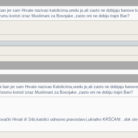
 ban jer sam Hrvate nazivao katolicima,uredu je,ali zasto ne dobijaju banove
rumu koristi izraz Muslimani za Bosnjake ,zasto oni ne dobiju trajni Ban?
ni ban jer sam Hrvate nazivao Katolicima,uredu je,ali zasto ne dobijaju bano
forumu koristi izraz Muslimani za Bosnjake ,zasto oni ne dobiju trajni Ban?
vački Hrvati ili Srbi,katolici odnosno pravoslavci,ukratko KRŠĆANI...dok ste v