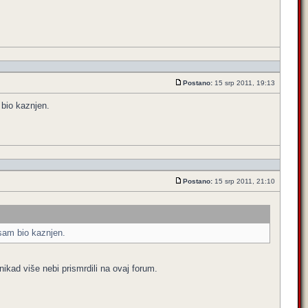
Postano:
15 srp 2011, 19:13
bio kaznjen.
Postano:
15 srp 2011, 21:10
sam bio kaznjen.
nikad više nebi prismrdili na ovaj forum.