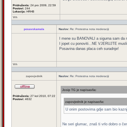
Pridružen/a:
24 pro 2009, 22:59
Postovi:
244
Lokacija:
HRHB
Vrh
posavskamala
Naslov:
Re: Protestna nota moderaciji
I mene su BANOVALI a sigurna sam da mi
I jopet cu ponoviti...NE VJERUJTE musl
Posavina danas placa ceh suradnje!
Vrh
zapovjednik
Naslov:
Re: Protestna nota moderaciji
Josip TG je napisao/la:
Pridružen/a:
27 kol 2010, 07:22
Postovi:
4632
zapovjednik je napisao/la:
U onim postovima gdje sam bio kaznj
Ne seri glumac, znaš ti vrlo dobro o čem