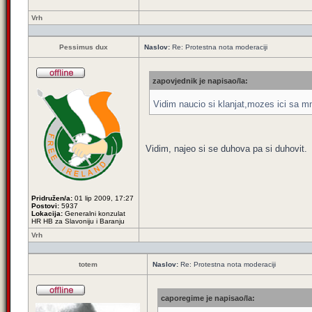
Vrh
Pessimus dux
Naslov:
Re: Protestna nota moderaciji
zapovjednik je napisao/la:
Vidim naucio si klanjat,mozes ici sa
Vidim, najeo si se duhova pa si duhovit.
Pridružen/a:
01 lip 2009, 17:27
Postovi:
5937
Lokacija:
Generalni konzulat
HR HB za Slavoniju i Baranju
Vrh
totem
Naslov:
Re: Protestna nota moderaciji
caporegime je napisao/la: