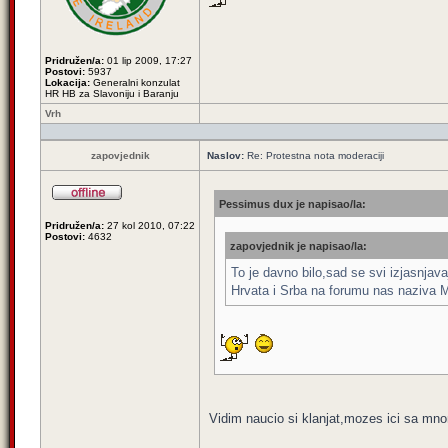
Pridružen/a:
01 lip 2009, 17:27
Postovi:
5937
Lokacija:
Generalni konzulat
HR HB za Slavoniju i Baranju
Vrh
zapovjednik
Naslov:
Re: Protestna nota moderaciji
Pessimus dux je napisao/la:
Pridružen/a:
27 kol 2010, 07:22
Postovi:
4632
zapovjednik je napisao/la:
To je davno bilo,sad se svi izjasnjav
Hrvata i Srba na forumu nas naziva M
Vidim naucio si klanjat,mozes ici sa m