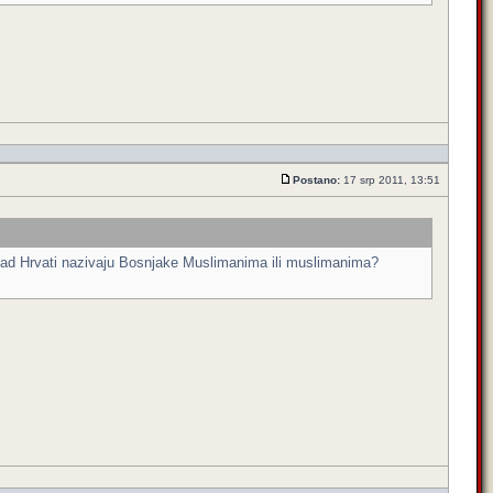
Postano:
17 srp 2011, 13:51
e kad Hrvati nazivaju Bosnjake Muslimanima ili muslimanima?