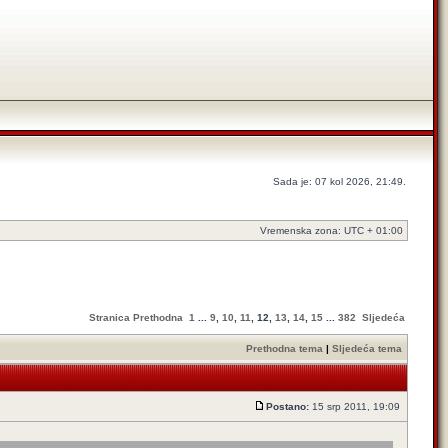
Sada je: 07 kol 2026, 21:49.
Vremenska zona: UTC + 01:00
Stranica
Prethodna
1
...
9
,
10
,
11
,
12
,
13
,
14
,
15
...
382
Sljedeća
Prethodna tema
|
Sljedeća tema
Postano:
15 srp 2011, 19:09