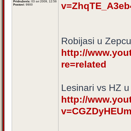
Pridružen/a:
03 svi 2009, 12:56
v=ZhqTE_A3eb
Postovi:
9900
Robijasi u Zepc
http://www.you
re=related
Lesinari vs HZ u
http://www.yo
v=CGZDyHEU