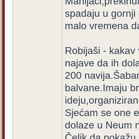
Manijaci,prekinu
spadaju u gornji
malo vremena da
Robijaši - kakav
najave da ih dol
200 navija.Šaban 
balvane.Imaju b
ideju,organizira
Sjećam se one e
dolaze u Neum na
Čelik da pokažu 