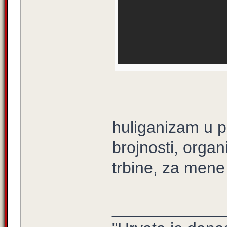
huliganizam u pr
brojnosti, organ
trbine, za mene
____________