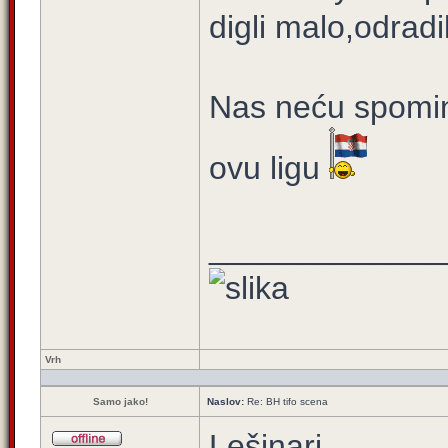
digli malo,odradil
Nas neću spominj
ovu ligu
_____________
Vrh
Samo jako!
Naslov:
Re: BH tifo scena
Lešinari