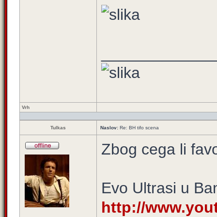
_____________
Vrh
Tulkas
Naslov:
Re: BH tifo scena
Zbog cega li fav
Evo Ultrasi u Ban
http://www.yo