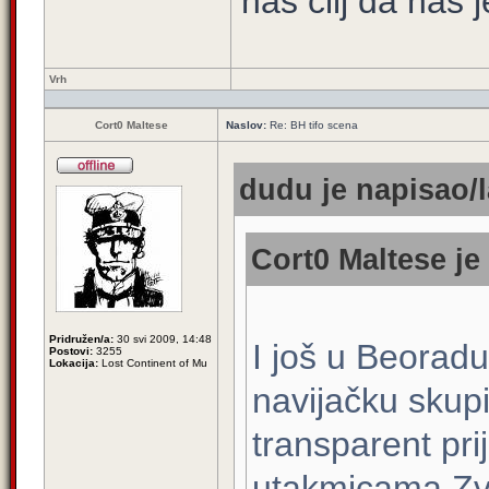
naš cilj da nas j
Vrh
Cort0 Maltese
Naslov:
Re: BH tifo scena
dudu je napisao/l
Cort0 Maltese je
Pridružen/a:
30 svi 2009, 14:48
I još u Beoradu
Postovi:
3255
Lokacija:
Lost Continent of Mu
navijačku skup
transparent pri
utakmicama Zve