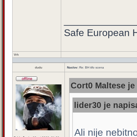
_____________
Safe European
Vrh
dudu
Naslov:
Re: BH tifo scena
Cort0 Maltese je
lider30 je napis
Ali nije nebit