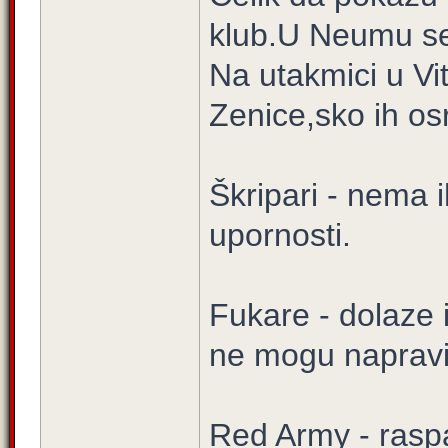
klub.U Neumu se 
Na utakmici u Vit
Zenice,sko ih osr
Škripari - nema 
upornosti.
Fukare - dolaze 
ne mogu napravit
Red Army - raspa