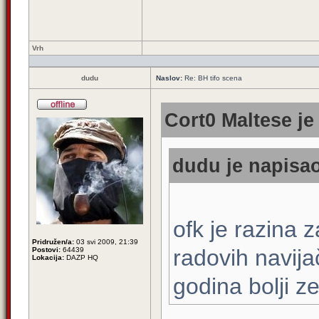
Vrh
dudu
Naslov:
Re: BH tifo scena
Cort0 Maltese je
dudu je napisao
ofk je razina 
Pridružen/a:
03 svi 2009, 21:39
radovih navija
Postovi:
64439
Lokacija:
DAZP HQ
godina bolji z