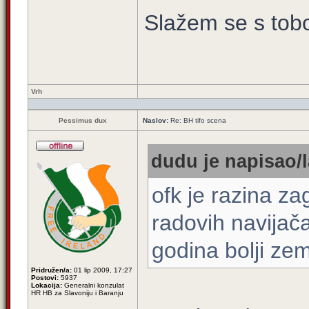
Slažem se s to
Vrh
Pessimus dux
Naslov:
Re: BH tifo scena
dudu je napisao/l
ofk je razina z
radovih navijač
godina bolji ze
Pridružen/a:
01 lip 2009, 17:27
Postovi:
5937
Lokacija:
Generalni konzulat
HR HB za Slavoniju i Baranju