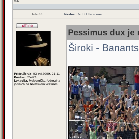
Vrh
lider30
Naslov:
Re: BH tifo scena
Pessimus dux je 
Široki - Banants
Pridružen/a:
03 svi 2009, 21:11
Postovi:
25424
Lokacija:
Multietnička federalna
jedinica sa hrvatskom većinom