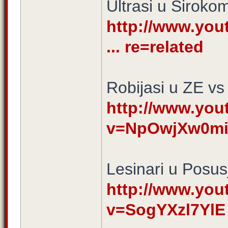
Ultrasi u Siroko
http://www.yo
... re=related
Robijasi u ZE vs
http://www.yo
v=NpOwjXw0m
Lesinari u Posus
http://www.yo
v=SogYXzl7YlE