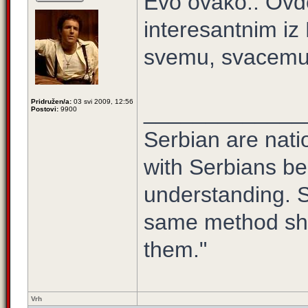
Evo ovako.. Ovde
interesantnim iz
svemu, svacemu 
Pridružen/a:
03 svi 2009, 12:56
_____________
Postovi:
9900
Serbian are natio
with Serbians be
understanding. S
same method sho
them."
Vrh