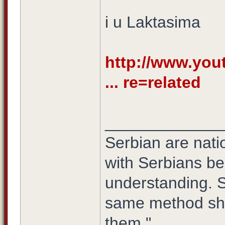
i u Laktasima
http://www.yo
... re=related
_____________
Serbian are natio
with Serbians be
understanding. S
same method sho
them."