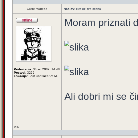
Cort0 Maltese
Naslov:
Re: BH tifo scena
Moram priznati d
Pridružen/a:
30 svi 2009, 14:48
Postovi:
3255
Lokacija:
Lost Continent of Mu
Ali dobri mi se či
Vrh