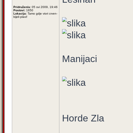
Pridružen/a:
05 svi 2009, 19:46
Postovi:
1650
Lokacija:
Tamo gdje viori crven-
bijeli plavi!
Manijaci
Horde Zla