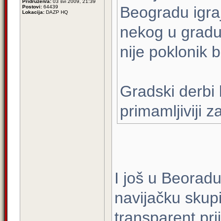
Pridružen/a:
03 svi 2009, 21:39
Beogradu igraj
Postovi:
64439
Lokacija:
DAZP HQ
nekog u gradu
nije poklonik 
Gradski derbi b
primamljiviji z
I još u Beoradu
navijačku skup
transparent pri