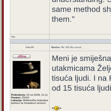
same method sho
them."
Vrh
lider30
Naslov:
Re: BH tifo scena
Meni je smiješn
utakmicama Želj
tisuća ljudi. I 
od 15 tisuća ljudi
Pridružen/a:
03 svi 2009, 21:11
Postovi:
25424
Lokacija:
Multietnička federalna
jedinica sa hrvatskom većinom