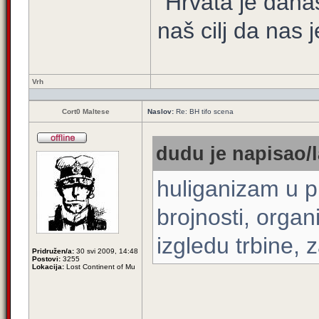
"Hrvata je dana
naš cilj da nas j
Vrh
Cort0 Maltese
Naslov:
Re: BH tifo scena
dudu je napisao/l
huliganizam u pr
brojnosti, organ
izgledu trbine,
Pridružen/a:
30 svi 2009, 14:48
Postovi:
3255
Lokacija:
Lost Continent of Mu