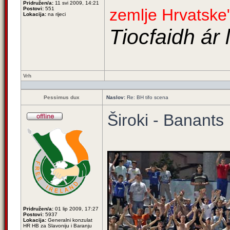
Pridružen/a:
11 svi 2009, 14:21
Postovi:
551
zemlje Hrvatske
Lokacija:
na rijeci
Tiocfaidh ár 
Vrh
Pessimus dux
Naslov:
Re: BH tifo scena
Široki - Banants
Pridružen/a:
01 lip 2009, 17:27
Postovi:
5937
Lokacija:
Generalni konzulat
HR HB za Slavoniju i Baranju