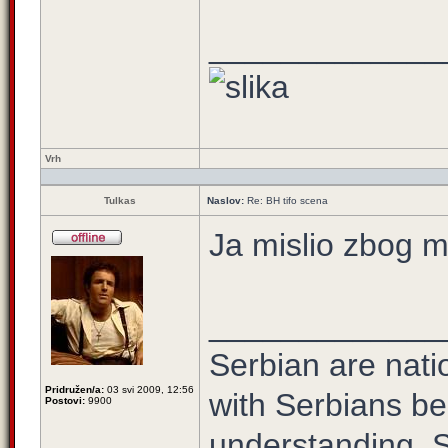
_____________
Vrh
Tulkas
Naslov:
Re: BH tifo scena
Ja mislio zbog
_____________
Serbian are natio
Pridružen/a:
03 svi 2009, 12:56
with Serbians be
Postovi:
9900
understanding. S