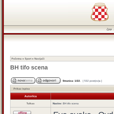
ČPP
Početna
»
Sport
»
Navijači
BH tifo scena
Stranica:
1
/
22
.
[ 532 post(ov)a ]
Prikaz ispisa
Autor/ica
Tulkas
Naslov:
BH tifo scena