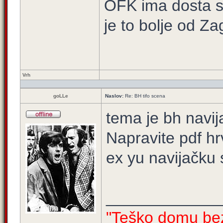
OFK ima dosta so
je to bolje od Za
Vrh
goLLe
Naslov:
Re: BH tifo scena
tema je bh navija
Napravite pdf hrv
ex yu navijačku
_____________
"Teško domu bez 