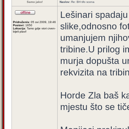
Samo jako!
Naslov:
Re: BH tifo scena
Lešinari spadaju
Pridružen/a:
05 svi 2009, 19:46
slike,odnosno fo
Postovi:
1650
Lokacija:
Tamo gdje viori crven-
bijeli plavi!
umanjujem njihov
tribine.U prilog 
murja dopušta un
rekvizita na tribi
Horde Zla baš ka
mjestu što se ti