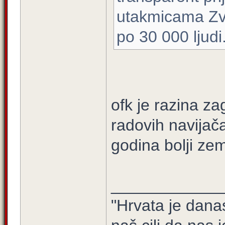
utakmicama Zve
po 30 000 ljudi
ofk je razina z
radovih navijač
godina bolji ze
____________
"Hrvata je dana