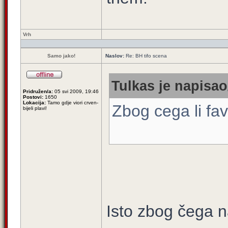
Vrh
Samo jako!
Naslov:
Re: BH tifo scena
Tulkas je napisao
Pridružen/a:
05 svi 2009, 19:46
Postovi:
1650
Lokacija:
Tamo gdje viori crven-
Zbog cega li fa
bijeli plavi!
Isto zbog čega n