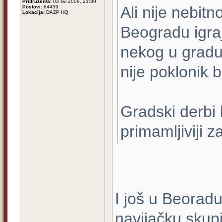
Pridružen/a:
03 svi 2009, 21:39
Ali nije nebit
Postovi:
64439
Lokacija:
DAZP HQ
Beogradu igraj
nekog u gradu
nije poklonik 
Gradski derbi b
primamljiviji z
I još u Beoradu
navijačku skup