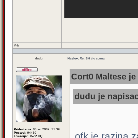
Vrh
dudu
Naslov:
Re: BH tifo scena
Cort0 Maltese je
dudu je napisao
Pridružen/a:
03 svi 2009, 21:39
ofk je razina 
Postovi:
64439
Lokacija:
DAZP HQ