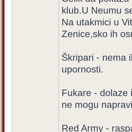
klub.U Neumu se 
Na utakmici u Vit
Zenice,sko ih osr
Škripari - nema 
upornosti.
Fukare - dolaze 
ne mogu napravit
Red Army - raspa