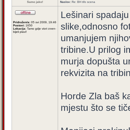
Samo jako!
Naslov:
Re: BH tifo scena
Lešinari spadaju
Pridružen/a:
05 svi 2009, 19:46
slike,odnosno fo
Postovi:
1650
Lokacija:
Tamo gdje viori crven-
bijeli plavi!
umanjujem njihov
tribine.U prilog 
murja dopušta un
rekvizita na tribi
Horde Zla baš ka
mjestu što se ti