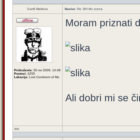
Cort0 Maltese
Naslov:
Re: BH tifo scena
Moram priznati d
Pridružen/a:
30 svi 2009, 14:48
Postovi:
3255
Lokacija:
Lost Continent of Mu
Ali dobri mi se či
Vrh