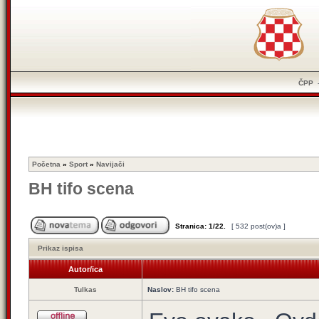
ČPP
Početna
»
Sport
»
Navijači
BH tifo scena
Stranica:
1
/
22
.
[ 532 post(ov)a ]
Prikaz ispisa
Autor/ica
Tulkas
Naslov:
BH tifo scena