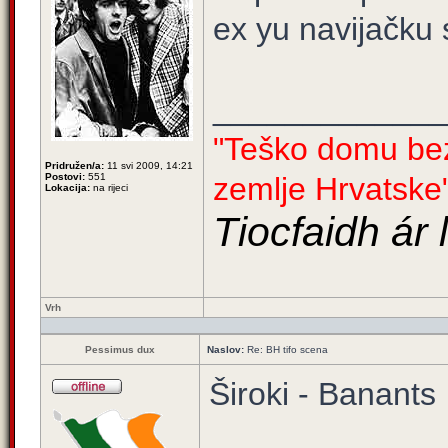
ex yu navijačku
_____________
"Teško domu bez 
Pridružen/a:
11 svi 2009, 14:21
Postovi:
551
zemlje Hrvatske
Lokacija:
na rijeci
Tiocfaidh ár 
Vrh
Pessimus dux
Naslov:
Re: BH tifo scena
Široki - Banants