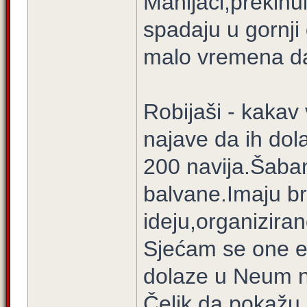
Manijaci,prekinu
spadaju u gornji
malo vremena da
Robijaši - kakav
najave da ih dol
200 navija.Šaban 
balvane.Imaju b
ideju,organizira
Sjećam se one e
dolaze u Neum na
Čelik da pokažu 