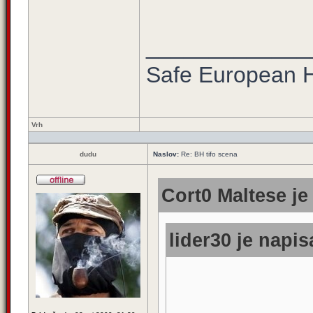
_____________
Safe European
Vrh
dudu
Naslov:
Re: BH tifo scena
Cort0 Maltese je
lider30 je napis