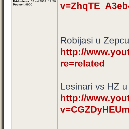
Pridružen/a:
03 svi 2009, 12:56
v=ZhqTE_A3eb
Postovi:
9900
Robijasi u Zepc
http://www.you
re=related
Lesinari vs HZ u
http://www.yo
v=CGZDyHEU