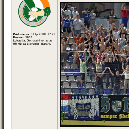
Pridružen/a:
01 lip 2009, 17:27
Postovi:
5937
Lokacija:
Generalni konzulat
HR HB za Slavoniju i Baranju