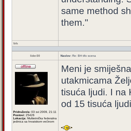
same method sho
them."
Vrh
lider30
Naslov:
Re: BH tifo scena
Meni je smiješn
utakmicama Želj
tisuća ljudi. I 
od 15 tisuća ljudi
Pridružen/a:
03 svi 2009, 21:11
Postovi:
25426
Lokacija:
Multietnička federalna
jedinica sa hrvatskom većinom