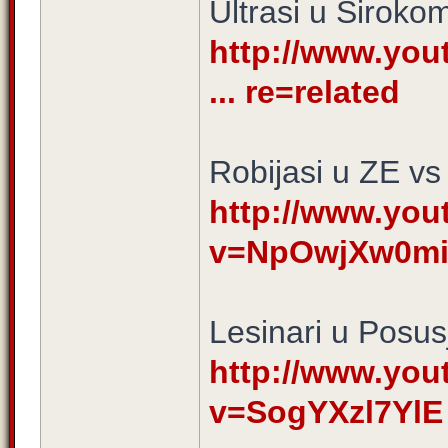
Ultrasi u Siroko
http://www.yo
... re=related
Robijasi u ZE vs
http://www.yo
v=NpOwjXw0m
Lesinari u Posus
http://www.yo
v=SogYXzl7YlE