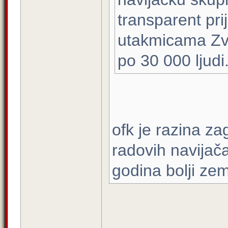
transparent pri
utakmicama Zve
po 30 000 ljudi
ofk je razina z
radovih navijač
godina bolji ze