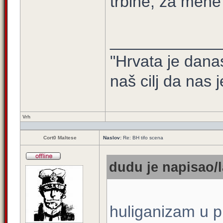
trbine, za mene
____________
"Hrvata je dana
naš cilj da nas j
Vrh
Cort0 Maltese
Naslov:
Re: BH tifo scena
dudu je napisao/l
huliganizam u pr