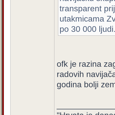
transparent pri
utakmicama Zve
po 30 000 ljudi
ofk je razina z
radovih navijač
godina bolji ze
____________