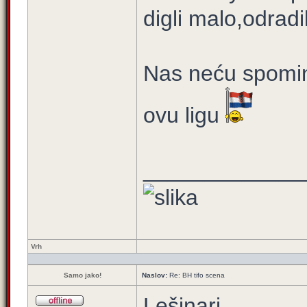
digli malo,odradil
Nas neću spominj
ovu ligu
_____________
Vrh
Samo jako!
Naslov:
Re: BH tifo scena
Lešinari