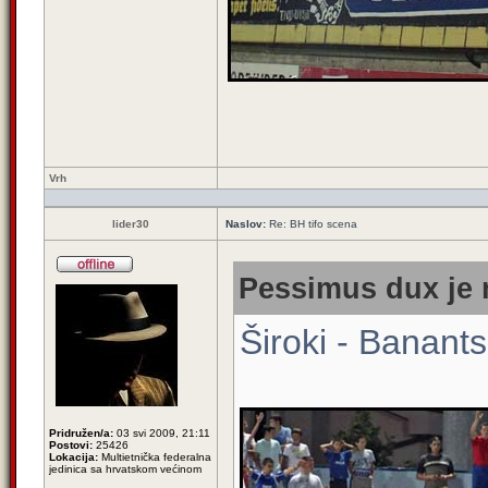
Vrh
lider30
Naslov:
Re: BH tifo scena
Pessimus dux je 
Široki - Banants
Pridružen/a:
03 svi 2009, 21:11
Postovi:
25426
Lokacija:
Multietnička federalna
jedinica sa hrvatskom većinom