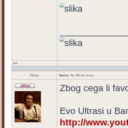
_____________
Vrh
Tulkas
Naslov:
Re: BH tifo scena
Zbog cega li fav
Evo Ultrasi u Ban
http://www.yo