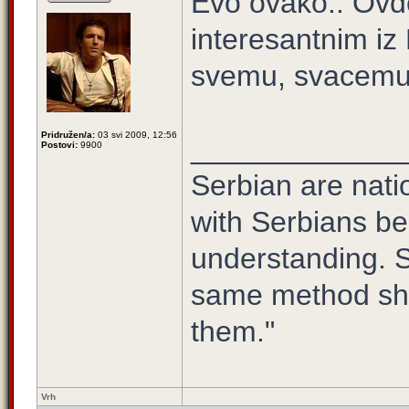
Evo ovako.. Ovde
interesantnim iz
svemu, svacemu 
Pridružen/a:
03 svi 2009, 12:56
_____________
Postovi:
9900
Serbian are natio
with Serbians be
understanding. S
same method sho
them."
Vrh