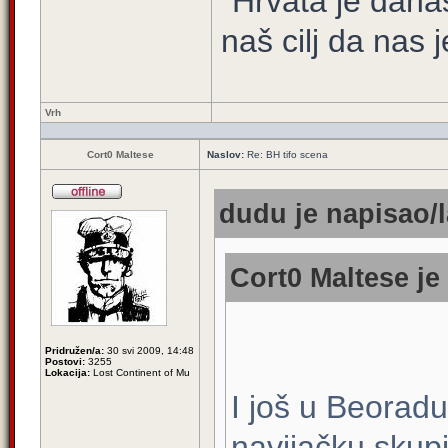
"Hrvata je dana
naš cilj da nas j
Vrh
Cort0 Maltese
Naslov:
Re: BH tifo scena
dudu je napisao/l
Cort0 Maltese je
Pridružen/a:
30 svi 2009, 14:48
Postovi:
3255
Lokacija:
Lost Continent of Mu
I još u Beoradu
navijačku skup