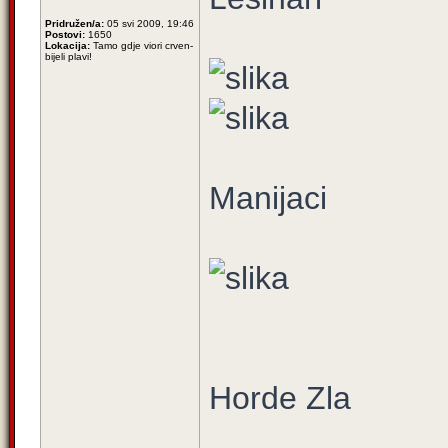
Pridružen/a:
05 svi 2009, 19:46
Postovi:
1650
Lokacija:
Tamo gdje viori crven-
bijeli plavi!
Manijaci
Horde Zla