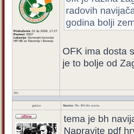
radovih navijač
godina bolji ze
Pridružen/a:
01 lip 2009, 17:27
Postovi:
5937
Lokacija:
Generalni konzulat
HR HB za Slavoniju i Baranju
OFK ima dosta so
je to bolje od Za
Vrh
goLLe
Naslov:
Re: BH tifo scena
tema je bh navija
Napravite pdf hrv