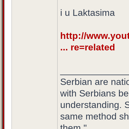
i u Laktasima
http://www.yo
... re=related
_____________
Serbian are natio
with Serbians be
understanding. S
same method sho
them."