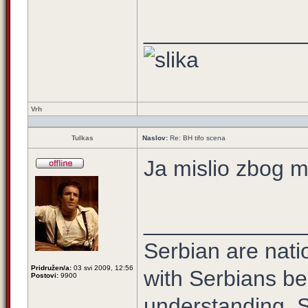
_____________
Vrh
Tulkas
Naslov:
Re: BH tifo scena
Ja mislio zbog
_____________
Serbian are natio
Pridružen/a:
03 svi 2009, 12:56
with Serbians be
Postovi:
9900
understanding. S