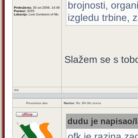
brojnosti, organ
Pridružen/a:
30 svi 2009, 14:48
Postovi:
3255
izgledu trbine,
Lokacija:
Lost Continent of Mu
Slažem se s to
Vrh
Pessimus dux
Naslov:
Re: BH tifo scena
dudu je napisao/l
ofk je razina z