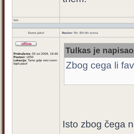
Vrh
Samo jako!
Naslov:
Re: BH tifo scena
Tulkas je napisao
Pridružen/a:
05 svi 2009, 19:46
Postovi:
1650
Lokacija:
Tamo gdje viori crven-
Zbog cega li fa
bijeli plavi!
Isto zbog čega n