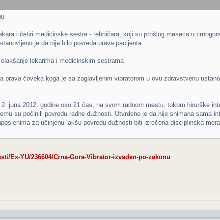
nu
kara i četiri medicinske sestre - tehničara, koji su prošlog meseca u crnogo
stanovljeno je da nije bilo povreda prava pacijenta.
 olakšanje lekarima i medicinskim sestrama
na prava čoveka koga je sa zaglavljenim vibratorom u ovu zdravstvenu ustano
u 2. juna 2012. godine oko 21 čas, na svom radnom mestu, tokom hirurške inte
i čemu su počinili povredu radne dužnosti. Utvrđeno je da nije snimana sama int
poslenima za učinjenu lakšu povredu dužnosti biti izrečena disciplinska mera
esti/Ex-YU/236604/Crna-Gora-Vibrator-izvaden-po-zakonu