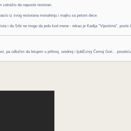
m zatražio da napuste restoran.
izbacio iz svog restorana monahinju i majku sa petoro dece.
ista i da Srbi ne mogu da jedu kod mene - rekao je Kadija "Vijestima", posle 
, pa odlučim da letujem u jeftinoj, urednoj i ljubEznoj Černoj Gori... posetić