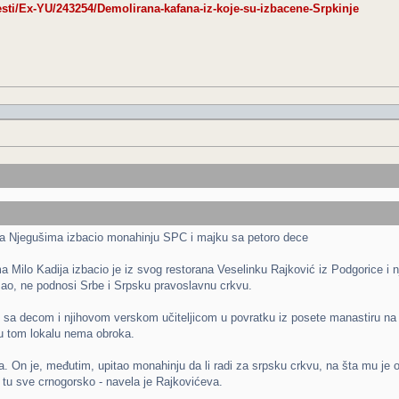
esti/Ex-YU/243254/Demolirana-kafana-iz-koje-su-izbacene-Srpkinje
na Njegušima izbacio monahinju SPC i majku sa petoro dece
Milo Kadija izbacio je iz svog restorana Veselinku Rajković iz Podgorice i n
zao, ne podnosi Srbe i Srpsku pravoslavnu crkvu.
e sa decom i njihovom verskom učiteljicom u povratku iz posete manastiru na 
h u tom lokalu nema obroka.
a. On je, međutim, upitao monahinju da li radi za srpsku crkvu, na šta mu je 
 tu sve crnogorsko - navela je Rajkovićeva.