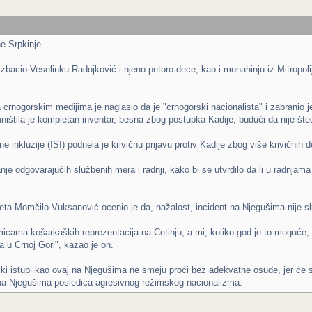
e Srpkinje
 izbacio Veselinku Radojković i njeno petoro dece, kao i monahinju iz Mitropol
rnogorskim medijima je naglasio da je "crnogorski nacionalista" i zabranio je 
ištila je kompletan inventar, besna zbog postupka Kadije, budući da nije šte
ne inkluzije (ISI) podnela je krivičnu prijavu protiv Kadije zbog više krivičnih 
 odgovarajućih službenih mera i radnji, kako bi se utvrdilo da li u radnjama
a Momčilo Vuksanović ocenio je da, nažalost, incident na Njegušima nije sluč
micama košarkaških reprezentacija na Cetinju, a mi, koliko god je to moguće
a u Crnoj Gori", kazao je on.
tički istupi kao ovaj na Njegušima ne smeju proći bez adekvatne osude, jer će
 na Njegušima posledica agresivnog režimskog nacionalizma.