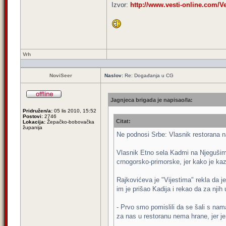
Izvor:
http://www.vesti-online.com/V
Vrh
NoviSeer
Naslov:
Re: Događanja u CG
Jagnjeca brigada je napisao/la:
Pridružen/a:
05 lis 2010, 15:52
Postovi:
2746
Citat:
Lokacija:
Žepačko-bobovačka
županija
Ne podnosi Srbe: Vlasnik restorana 
Vlasnik Etno sela Kadmi na Njegušima 
crnogorsko-primorske, jer kako je ka
Rajkovićeva je "Vijestima" rekla da j
im je prišao Kadija i rekao da za nji
- Prvo smo pomislili da se šali s nam
za nas u restoranu nema hrane, jer je