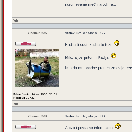
razumevanje međ' narodima...
Vrh
Vladimir RUS
Naslov:
Re: Događanja u CG
Kadija ti sudi, kadija te tuzi.
Milo, a jos pritom i Kadija.
Ima da mu opadne promet za dvije trecin
Pridružen/a:
30 svi 2009, 22:01
Postovi:
19722
Vrh
Vladimir RUS
Naslov:
Re: Događanja u CG
A evo i povratne informacije.