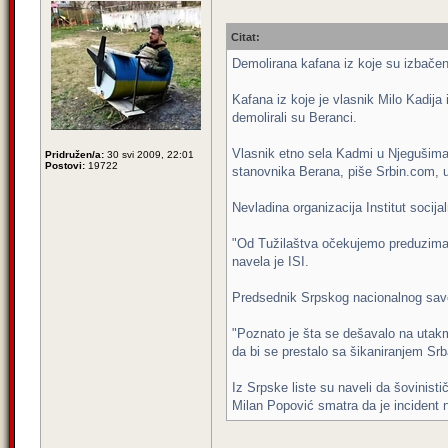
Citat:
Demolirana kafana iz koje su izbačen
Kafana iz koje je vlasnik Milo Kadija
demolirali su Beranci.
Vlasnik etno sela Kadmi u Njegušima c
Pridružen/a:
30 svi 2009, 22:01
Postovi:
19722
stanovnika Berana, piše Srbin.com, un
Nevladina organizacija Institut socijal
"Od Tužilaštva očekujemo preduzimanje
navela je ISI.
Predsednik Srpskog nacionalnog savet
"Poznato je šta se dešavalo na utak
da bi se prestalo sa šikaniranjem Srb
Iz Srpske liste su naveli da šovinis
Milan Popović smatra da je incident