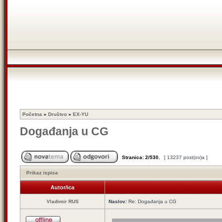
Početna
»
Društvo
»
EX-YU
Događanja u CG
Stranica:
2
/
530
.
[ 13237 post(ov)a ]
Prikaz ispisa
Autor/ica
Vladimir RUS
Naslov:
Re: Događanja u CG