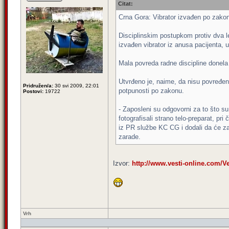
Citat:
Crna Gora: Vibrator izvađen po zako
Disciplinskim postupkom protiv dva le
izvađen vibrator iz anusa pacijenta, u
Mala povreda radne discipline donela
Utvrđeno je, naime, da nisu povređe
Pridružen/a:
30 svi 2009, 22:01
potpunosti po zakonu.
Postovi:
19722
- Zaposleni su odgovorni za to što s
fotografisali strano telo-preparat, pr
iz PR službe KC CG i dodali da će za
zarade.
Izvor:
http://www.vesti-online.com/V
Vrh