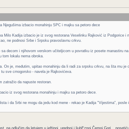
na Njegušima izbacio monahinju SPC i majku sa petoro dece
 Milo Kadija izbacio je iz svog restorana Veselinku Rajković iz Podgorice i n
zao, ne podnosi Srbe i Srpsku pravoslavnu crkvu.
je sa decom i njihovom verskom učiteljicom u povratku iz posete manastiru na 
h u tom lokalu nema obroka.
a. On je, međutim, upitao monahinju da li radi za srpsku crkvu, na šta mu je
 tu sve crnogorsko - navela je Rajkovićeva.
m zatražio da napuste restoran.
izbacio iz svog restorana monahinju i majku sa petoro dece.
ista i da Srbi ne mogu da jedu kod mene - rekao je Kadija "Vijestima", posle 
, pa odlučim da letujem u jeftinoj, urednoj i ljubEznoj Černoj Gori... posetić