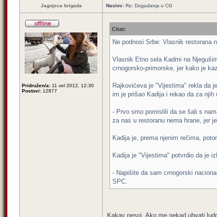
Jagnjeca brigada
Naslov:
Re: Događanja u CG
Citat:
Ne podnosi Srbe: Vlasnik restorana 
Vlasnik Etno sela Kadmi na Njegušima
crnogorsko-primorske, jer kako je ka
Rajkovićeva je "Vijestima" rekla da 
Pridružen/a:
11 vel 2012, 12:30
Postovi:
12877
im je prišao Kadija i rekao da za nji
- Prvo smo pomislili da se šali s nam
za nas u restoranu nema hrane, jer je
Kadija je, prema njenim rečima, poto
Kadija je "Vijestima" potvrdio da je 
- Napišite da sam crnogorski nacional
SPC.
Kakav nesoj. Ako me nekad uhvati ludost