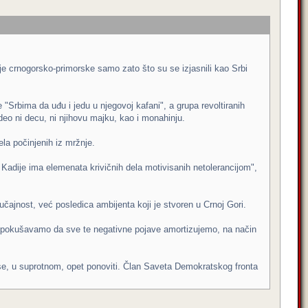
ije crnogorsko-primorske samo zato što su se izjasnili kao Srbi
"Srbima da uđu i jedu u njegovoj kafani", a grupa revoltiranih
deo ni decu, ni njihovu majku, kao i monahinju.
dela počinjenih iz mržnje.
 Kadije ima elemenata krivičnih dela motivisanih netolerancijom",
ajnost, već posledica ambijenta koji je stvoren u Crnoj Gori.
, pokušavamo da sve te negativne pojave amortizujemo, na način
 se, u suprotnom, opet ponoviti. Član Saveta Demokratskog fronta