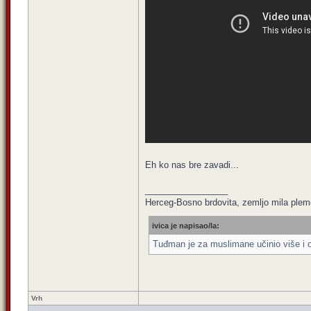
Eh ko nas bre zavadi...
_________________
Herceg-Bosno brdovita, zemljo mila pleme
ivica je napisao/la:
Tuđman je za muslimane učinio više i od
Vrh