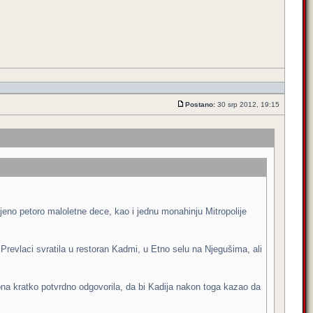
Postano:
30 srp 2012, 19:15
jeno petoro maloletne dece, kao i jednu monahinju Mitropolije
Prevlaci svratila u restoran Kadmi, u Etno selu na Njegušima, ali
ona kratko potvrdno odgovorila, da bi Kadija nakon toga kazao da