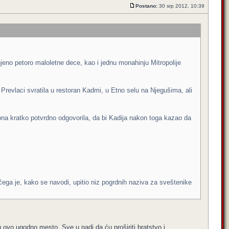
Postano:
30 srp 2012, 10:39
jeno petoro maloletne dece, kao i jednu monahinju Mitropolije
Prevlaci svratila u restoran Kadmi, u Etno selu na Njegušima, ali
 ona kratko potvrdno odgovorila, da bi Kadija nakon toga kazao da
čega je, kako se navodi, upitio niz pogrdnih naziva za sveštenike
u ovo ugodno mesto. Sve u nadi da ću proširiti bratstvo i