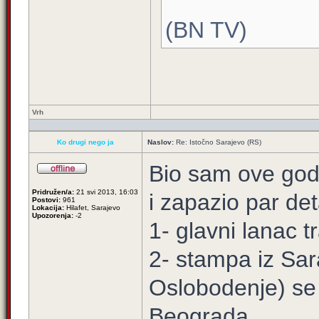
(BN TV)
Vrh
Ko drugi nego ja
Naslov:
Re: Istočno Sarajevo (RS)
Bio sam ove god
Pridružen/a:
21 svi 2013, 16:03
i zapazio par det
Postovi:
961
Lokacija:
Hilafet, Sarajevo
Upozorenja:
-2
1- glavni lanac t
2- stampa iz Sar
Oslobodenje) se c
Beograda