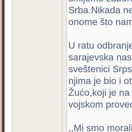
Srba.Nikada ne
onome što nam 
U ratu odbranje
sarajevska nase
sveštenici Srp
njima je bio i 
Žućo,koji je na
vojskom proveo
,,Mi smo morali