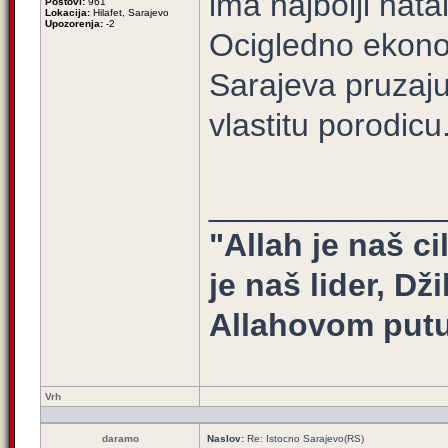
ima najbolji nata
Postovi:
961
Lokacija:
Hilafet, Sarajevo
Upozorenja:
-2
Ocigledno ekonom
Sarajeva pruzaj
vlastitu porodicu
_____________
"Allah je naš ci
je naš lider, Dž
Allahovom putu
Vrh
daramo
Naslov:
Re: Istocno Sarajevo(RS)