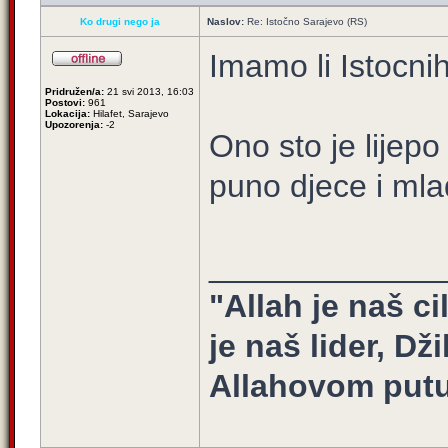
Ko drugi nego ja
Naslov:
Re: Istočno Sarajevo (RS)
Imamo li Istocnih
Pridružen/a:
21 svi 2013, 16:03
Postovi:
961
Lokacija:
Hilafet, Sarajevo
Upozorenja:
-2
Ono sto je lijepo
puno djece i mla
_____________
"Allah je naš ci
je naš lider, Dž
Allahovom putu