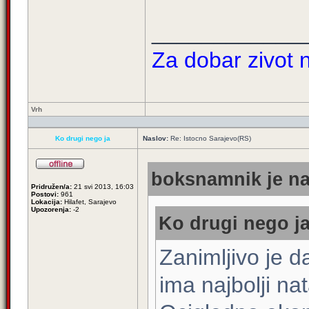
____________
Za dobar zivot n
Vrh
Ko drugi nego ja
Naslov:
Re: Istocno Sarajevo(RS)
boksnamnik je na
Pridružen/a:
21 svi 2013, 16:03
Postovi:
961
Lokacija:
Hilafet, Sarajevo
Upozorenja:
-2
Ko drugi nego ja
Zanimljivo je 
ima najbolji nat