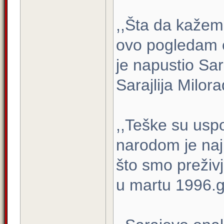
,,Šta da kaže
ovo pogledam 
je napustio Sar
Sarajlija Milor
,,Teške su usp
narodom je najl
što smo preživj
u martu 1996.go