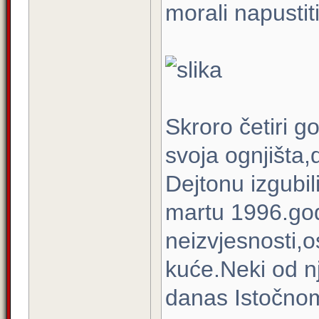
morali napustiti
Skroro četiri go
svoja ognjišta,
Dejtonu izgubil
martu 1996.god
neizvjesnosti,o
kuće.Neki od n
danas Istočno