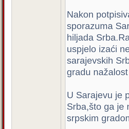
Nakon potpisiv
sporazuma Sara
hiljada Srba.Ra
uspjelo izaći n
sarajevskih Srb
gradu nažalost 
U Sarajevu je p
Srba,što ga je
srpskim gradom 