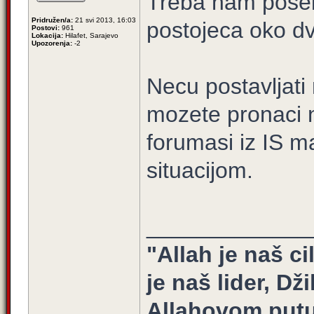
Treba nam poseb
Pridružen/a:
21 svi 2013, 16:03
postojeca oko d
Postovi:
961
Lokacija:
Hilafet, Sarajevo
Upozorenja:
-2
Necu postavljati 
mozete pronaci na
forumasi iz IS 
situacijom.
_____________
"Allah je naš ci
je naš lider, Dž
Allahovom putu