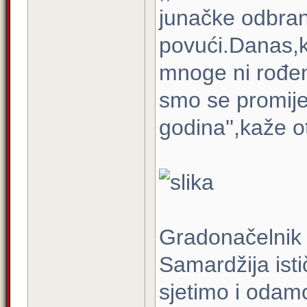
junačke odbran
povući.Danas,k
mnoge ni rođen
smo se promije
godina'',kaže o
Gradonačelnik
Samardžija istič
sjetimo i odam