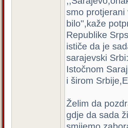
,,Sarajevo,ona
smo protjerani 
bilo'',kaže po
Republike Srps
ističe da je sa
sarajevski Srbi
Istočnom Saraj
i širom Srbije,E
Želim da pozd
gdje da sada ž
smijemo zabora