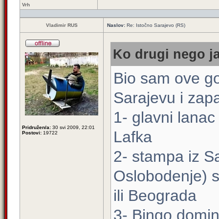
Vrh
Vladimir RUS
Naslov:
Re: Istočno Sarajevo (RS)
Ko drugi nego ja
Bio sam ove go
Sarajevu i zapa
1- glavni lanac
Pridružen/a:
30 svi 2009, 22:01
Lafka
Postovi:
19722
2- stampa iz S
Oslobodenje) s
ili Beograda
3- Bingo domin