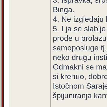
3. Ispravka, sr
Binga.
4. Ne izgledaju
5. I ja se slabi
prođe u prolazu
samoposluge tj. 
neko drugu inst
Odmakni se mal
si krenuo, dobro
Istočnom Saraj
špijuniranja ka