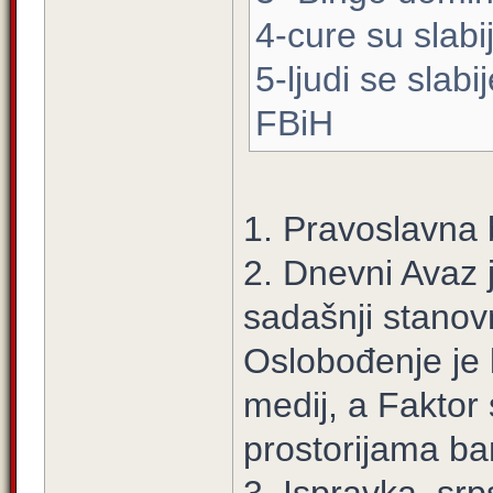
4-cure su slabi
5-ljudi se slab
FBiH
1. Pravoslavna 
2. Dnevni Avaz 
sadašnji stanovn
Oslobođenje je l
medij, a Faktor
prostorijama ba