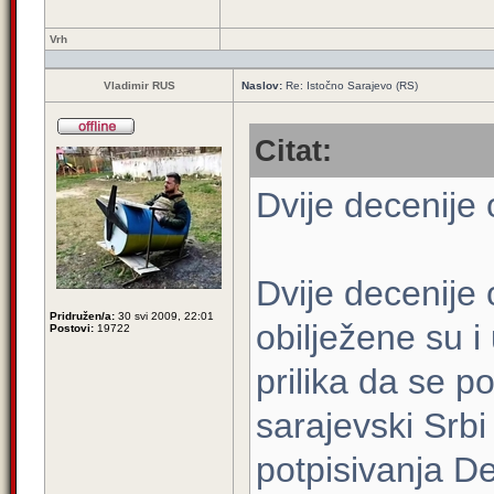
Vrh
Vladimir RUS
Naslov:
Re: Istočno Sarajevo (RS)
Citat:
Dvije decenije
Dvije decenije
Pridružen/a:
30 svi 2009, 22:01
obilježene su i
Postovi:
19722
prilika da se p
sarajevski Srbi 
potpisivanja 