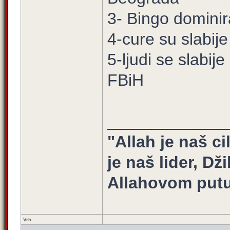
3- Bingo dominir
4-cure su slabije
5-ljudi se slabij
FBiH
_____________
"Allah je naš ci
je naš lider, Dž
Allahovom putu
Vrh