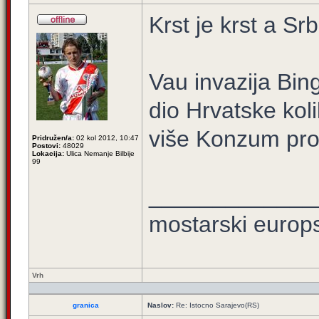
Krst je krst a Sr
Vau invazija Bin
dio Hrvatske ko
više Konzum pro
Pridružen/a:
02 kol 2012, 10:47
Postovi:
48029
Lokacija:
Ulica Nemanje Bilbije
99
_____________
mostarski europ
Vrh
granica
Naslov:
Re: Istocno Sarajevo(RS)