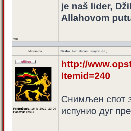
je naš lider, Dž
Allahovom putu
Vrh
Metemma
Naslov:
Re: Istočno Sarajevo (RS)
http://www.opst
Itemid=240
Снимљен спот з
испунио дуг пр
Pridružen/a:
16 lip 2012, 23:09
Postovi:
15511