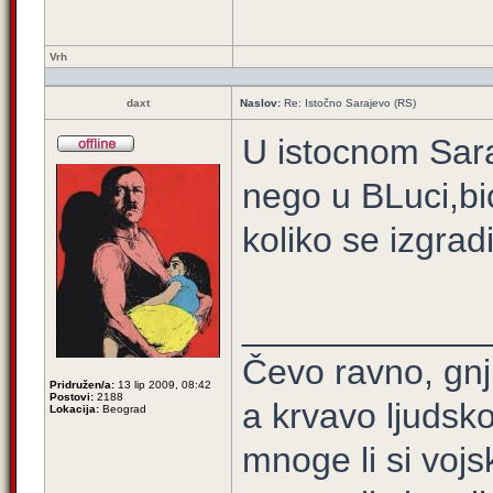
Vrh
daxt
Naslov:
Re: Istočno Sarajevo (RS)
U istocnom Sara
nego u BLuci,bic
koliko se izgrad
____________
Čevo ravno, gnj
Pridružen/a:
13 lip 2009, 08:42
Postovi:
2188
a krvavo ljudsko
Lokacija:
Beograd
mnoge li si vojs