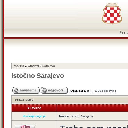
ČPP
Početna
»
Gradovi
»
Sarajevo
Istočno Sarajevo
Stranica:
1
/
46
.
[ 1128 post(ov)a ]
Prikaz ispisa
Autor/ica
Ko drugi nego ja
Naslov:
Istočno Sarajevo