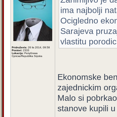
ima najbolji nat
Ocigledno ekon
Sarajeva pruza
vlastitu porodic
Pridružen/a:
26 lis 2014, 09:58
Postovi:
2333
Lokacija:
Република
Српска/Republika Srpska
Ekonomske benifi
zajednickim orga
Malo si pobrkao 
stanove kupili u