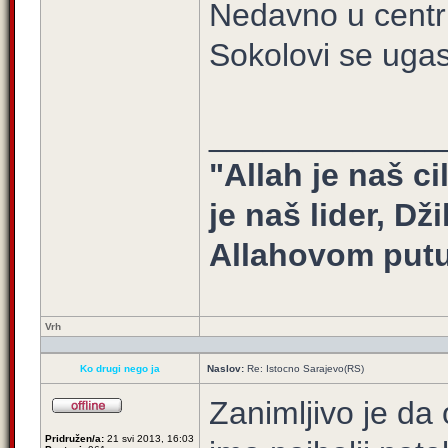
Nedavno u centru
Sokolovi se ugas
_____________
"Allah je naš ci
je naš lider, Dž
Allahovom putu
Vrh
Ko drugi nego ja
Naslov:
Re: Istocno Sarajevo(RS)
Zanimljivo je da
Pridružen/a:
21 svi 2013, 16:03