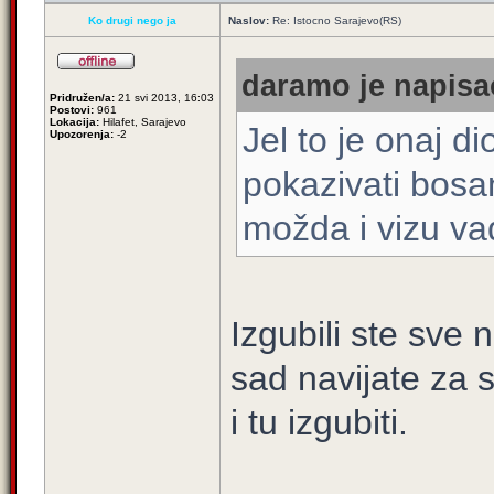
Ko drugi nego ja
Naslov:
Re: Istocno Sarajevo(RS)
daramo je napisao
Pridružen/a:
21 svi 2013, 16:03
Postovi:
961
Lokacija:
Hilafet, Sarajevo
Jel to je onaj d
Upozorenja:
-2
pokazivati bosa
možda i vizu vad
Izgubili ste sve n
sad navijate za s
i tu izgubiti.