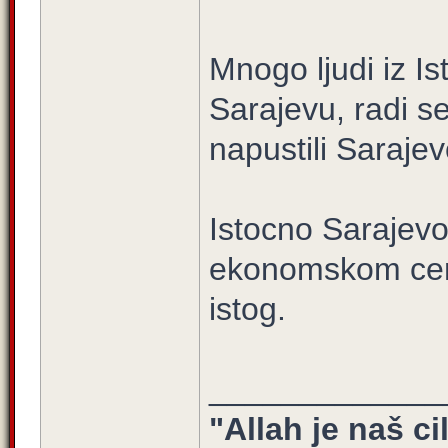
Mnogo ljudi iz I
Sarajevu, radi se
napustili Sarajev
Istocno Sarajevo
ekonomskom cent
istog.
_____________
"Allah je naš ci