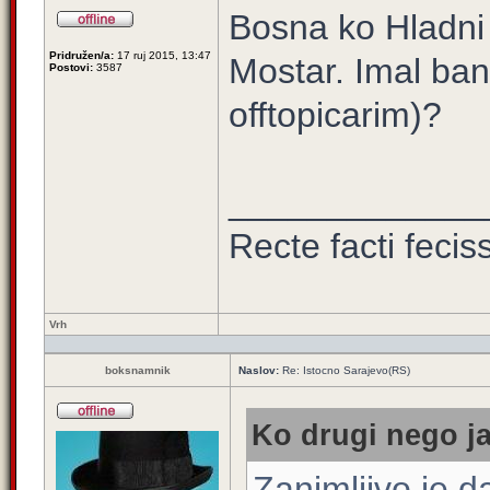
Bosna ko Hladni 
Pridružen/a:
17 ruj 2015, 13:47
Mostar. Imal ba
Postovi:
3587
offtopicarim)?
_____________
Recte facti feci
Vrh
boksnamnik
Naslov:
Re: Istocno Sarajevo(RS)
Ko drugi nego ja
Zanimljivo je 