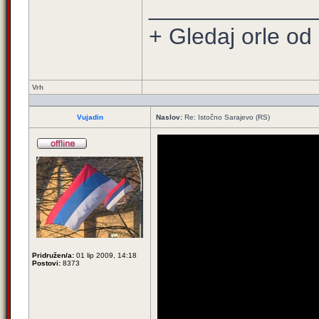
_____________
+ Gledaj orle od 
Vrh
Vujadin
Naslov:
Re: Istočno Sarajevo (RS)
Pridružen/a:
01 lip 2009, 14:18
Postovi:
8373