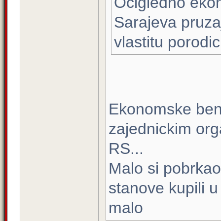
Ocigledno ekon
Sarajeva pruza
vlastitu porodic
Ekonomske benifi
zajednickim orga
RS...
Malo si pobrkao 
stanove kupili u
malo