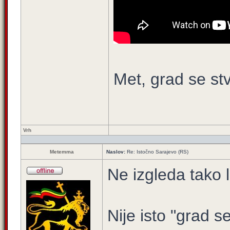
Met, grad se st
Vrh
Metemma
Naslov:
Re: Istočno Sarajevo (RS)
Ne izgleda tako l
Nije isto "grad s