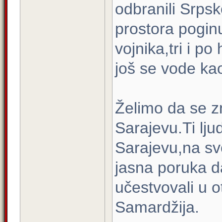
odbranili Srps
prostora poginul
vojnika,tri i po
još se vode kao
Želimo da se zn
Sarajevu.Ti ljud
Sarajevu,na svo
jasna poruka d
učestvovali u 
Samardžija.