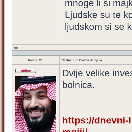
mnoge li si majk
Ljudske su te ko
ljudskom si se k
Vrh
Robbie MO
Naslov:
Re: Istočno Sarajevo
Dvije velike inve
bolnica.
https://dnevni-l