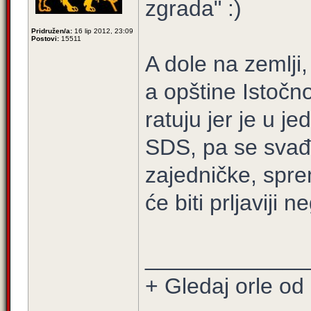
zgrada" :)
Pridružen/a:
16 lip 2012, 23:09
Postovi:
15511
A dole na zemlji
a opštine Istočn
ratuju jer je u j
SDS, pa se svađa
zajedničke, sprem
će biti prljaviji n
_____________
+ Gledaj orle od 