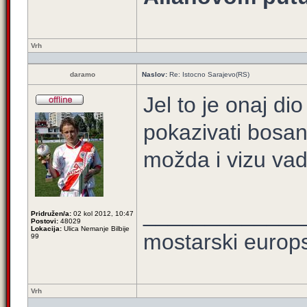
Vrh
daramo
Naslov:
Re: Istocno Sarajevo(RS)
Jel to je onaj di
pokazivati bosan
možda i vizu vadi
_____________
Pridružen/a:
02 kol 2012, 10:47
Postovi:
48029
Lokacija:
Ulica Nemanje Bilbije
mostarski europ
99
Vrh