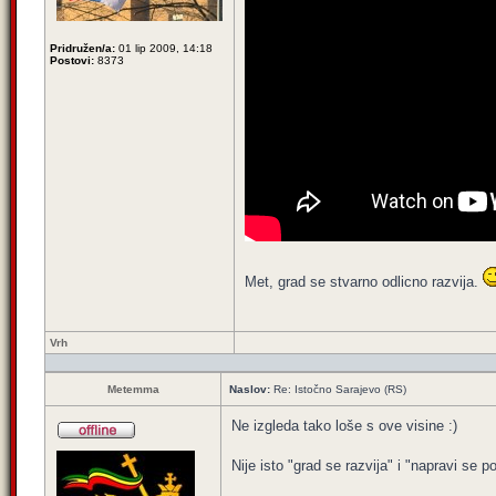
Pridružen/a:
01 lip 2009, 14:18
Postovi:
8373
Met, grad se stvarno odlicno razvija.
Vrh
Metemma
Naslov:
Re: Istočno Sarajevo (RS)
Ne izgleda tako loše s ove visine :)
Nije isto "grad se razvija" i "napravi se p