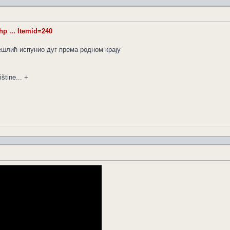
hp ... Itemid=240
ешлић испунио дуг према родном крају
štine... +