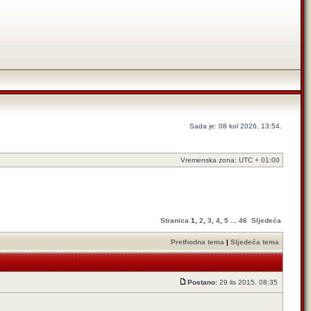
Sada je: 08 kol 2026, 13:54.
Vremenska zona: UTC + 01:00
Stranica
1
,
2
,
3
,
4
,
5
...
46
Sljedeća
Prethodna tema
|
Sljedeća tema
Postano:
29 lis 2015, 08:35