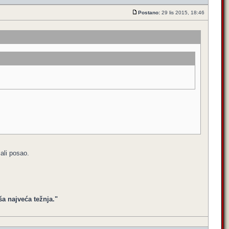
Postano:
29 lis 2015, 18:46
zali posao.
ša najveća težnja."