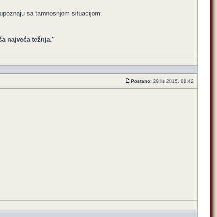
lo upoznaju sa tamnosnjom situacijom.
ša najveća težnja."
Postano:
29 lis 2015, 08:42