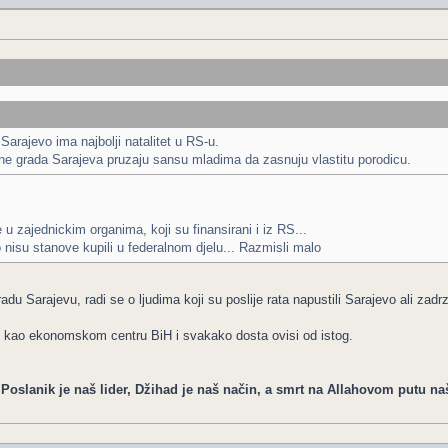
Sarajevo ima najbolji natalitet u RS-u.
ne grada Sarajeva pruzaju sansu mladima da zasnuju vlastitu porodicu.
e u zajednickim organima, koji su finansirani i iz RS...
o nisu stanove kupili u federalnom djelu... Razmisli malo
adu Sarajevu, radi se o ljudima koji su poslije rata napustili Sarajevo ali zadr
vo kao ekonomskom centru BiH i svakako dosta ovisi od istog.
, Poslanik je naš lider, Džihad je naš način, a smrt na Allahovom putu na