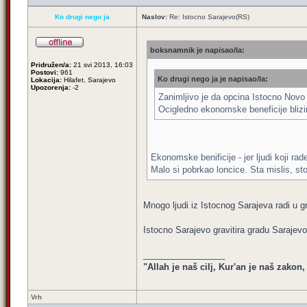
Ko drugi nego ja
Naslov:
Re: Istocno Sarajevo(RS)
boksnamnik je napisao/la:
Pridružen/a:
21 svi 2013, 16:03
Postovi:
961
Ko drugi nego ja je napisao/la:
Lokacija:
Hilafet, Sarajevo
Upozorenja:
-2
Zanimljivo je da opcina Istocno Novo 
Ocigledno ekonomske beneficije blizi
Ekonomske benificije - jer ljudi koji rad
Malo si pobrkao loncice. Sta mislis, st
Mnogo ljudi iz Istocnog Sarajeva radi u gr
Istocno Sarajevo gravitira gradu Saraje
_________________
"Allah je naš cilj, Kur'an je naš zakon
Vrh