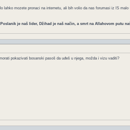
rlo lahko mozete pronaci na internetu, ali bih volio da nas forumasi iz IS ma
, Poslanik je naš lider, Džihad je naš način, a smrt na Allahovom putu na
 morati pokazivati bosanski pasoš da uđeš u njega, možda i vizu vaditi?