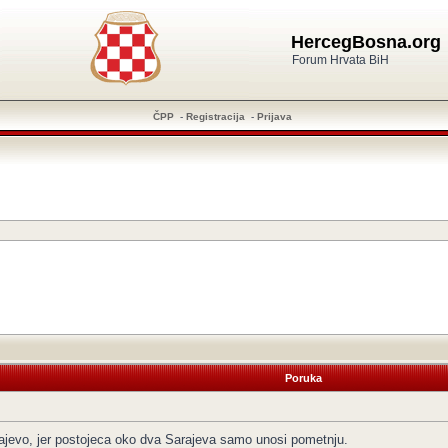
HercegBosna.org
Forum Hrvata BiH
ČPP
-
Registracija
-
Prijava
Poruka
jevo, jer postojeca oko dva Sarajeva samo unosi pometnju.