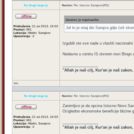
Ko drugi nego ja
Naslov:
Re: Istocno Sarajevo(RS)
daramo je napisao/la:
Pridružen/a:
21 svi 2013, 16:03
Jel to je onaj dio Sarajva gdje ćeš sko
Postovi:
961
Lokacija:
Hilafet, Sarajevo
Upozorenja:
-2
Izgubili ste sve nade u vlastiti nacionalni 
Nedavno u centru IS otvoren novi Bingo a
_________________
"Allah je naš cilj, Kur'an je naš zakon
Vrh
Ko drugi nego ja
Naslov:
Re: Istocno Sarajevo(RS)
Zanimljivo je da opcina Istocno Novo Sara
Ocigledno ekonomske beneficije blizine 
Pridružen/a:
21 svi 2013, 16:03
Postovi:
961
_________________
Lokacija:
Hilafet, Sarajevo
Upozorenja:
-2
"Allah je naš cilj, Kur'an je naš zakon