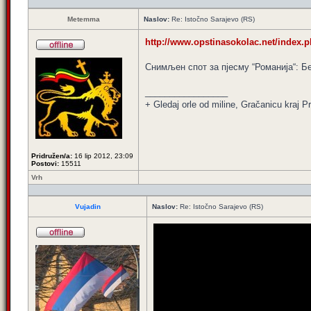
Metemma
Naslov:
Re: Istočno Sarajevo (RS)
http://www.opstinasokolac.net/index.p
Снимљен спот за пјесму “Романија“: Б
_________________
+ Gledaj orle od miline, Gračanicu kraj Pri
Pridružen/a:
16 lip 2012, 23:09
Postovi:
15511
Vrh
Vujadin
Naslov:
Re: Istočno Sarajevo (RS)