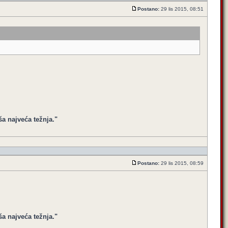
Postano:
29 lis 2015, 08:51
ša najveća težnja."
Postano:
29 lis 2015, 08:59
ša najveća težnja."