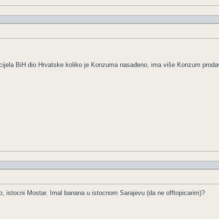
cijela BiH dio Hrvatske koliko je Konzuma nasađeno, ima više Konzum proda
o, istocni Mostar. Imal banana u istocnom Sarajevu (da ne offtopicarim)?