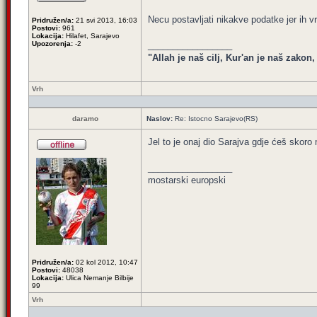
Necu postavljati nikakve podatke jer ih v
Pridružen/a:
21 svi 2013, 16:03
Postovi:
961
Lokacija:
Hilafet, Sarajevo
Upozorenja:
-2
_________________
"Allah je naš cilj, Kur'an je naš zakon
Vrh
daramo
Naslov:
Re: Istocno Sarajevo(RS)
Jel to je onaj dio Sarajva gdje ćeš skoro
_________________
mostarski europski
Pridružen/a:
02 kol 2012, 10:47
Postovi:
48038
Lokacija:
Ulica Nemanje Bilbije
99
Vrh