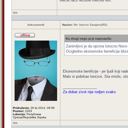
Recte facti fecisse merces est.
Vrh
boksnamnik
Naslov:
Re: Istocno Sarajevo(RS)
Ko drugi nego ja je napisao/la:
Zanimljivo je da opcina Istocno Novo 
Ocigledno ekonomske beneficije blizi
Ekonomske benificije - jer ljudi koji rad
Malo si pobrkao loncice. Sta mislis, st
_________________
Za dobar zivot nije rodjen svako
Pridružen/a:
26 lis 2014, 09:58
Postovi:
2333
Lokacija:
Република
Српска/Republika Srpska
Vrh