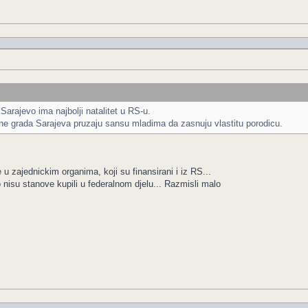
Sarajevo ima najbolji natalitet u RS-u.
ne grada Sarajeva pruzaju sansu mladima da zasnuju vlastitu porodicu.
e u zajednickim organima, koji su finansirani i iz RS...
o nisu stanove kupili u federalnom djelu... Razmisli malo