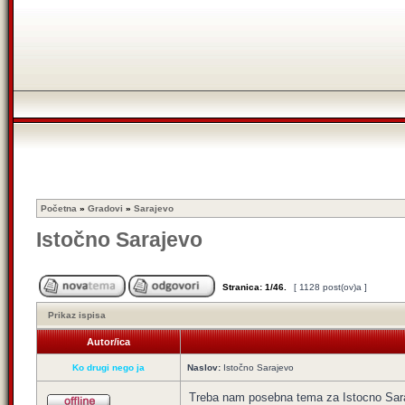
Početna
»
Gradovi
»
Sarajevo
Istočno Sarajevo
Stranica:
1
/
46
.
[ 1128 post(ov)a ]
Prikaz ispisa
Autor/ica
Ko drugi nego ja
Naslov:
Istočno Sarajevo
Treba nam posebna tema za Istocno Sara