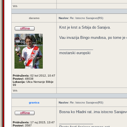
Vrh
daramo
Naslov:
Re: Istocno Sarajevo(RS)
Krst je krst a Srbija do Sarajva.
Vau invazija Bingo munđosa, po tome je 
_________________
mostarski europski
Pridružen/a:
02 kol 2012, 10:47
Postovi:
48038
Lokacija:
Ulica Nemanje Bilbije
99
Vrh
granica
Naslov:
Re: Istocno Sarajevo(RS)
Bosna ko Hladni rat..ima istocno Sarajev
_________________
Pridružen/a:
17 ruj 2015, 13:47
Postovi:
3587