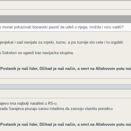
ro morati pokazivati bosanski pasoš da uđeš u njega, možda i vizu vaditi?
projekat i sad navijate za srpski, tuzno, a jos tuznije sto cete i tu izgubiti.
 Sokolovi se ugasili kao navijacka skupina.
, Poslanik je naš lider, Džihad je naš način, a smrt na Allahovom putu na
jevo ima najbolji natalitet u RS-u.
grada Sarajeva pruzaju sansu mladima da zasnuju vlastitu porodicu.
, Poslanik je naš lider, Džihad je naš način, a smrt na Allahovom putu na