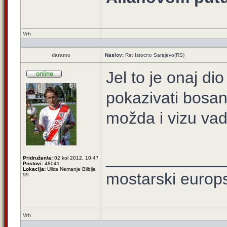
Vrh
daramo
Naslov:
Re: Istocno Sarajevo(RS)
Jel to je onaj di
pokazivati bosan
možda i vizu vadi
_____________
Pridružen/a:
02 kol 2012, 10:47
Postovi:
48041
Lokacija:
Ulica Nemanje Bilbije
mostarski europ
99
Vrh