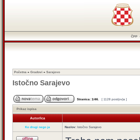
ČPP
Početna
»
Gradovi
»
Sarajevo
Istočno Sarajevo
Stranica:
1
/
46
.
[ 1128 post(ov)a ]
Prikaz ispisa
Autor/ica
Ko drugi nego ja
Naslov:
Istočno Sarajevo