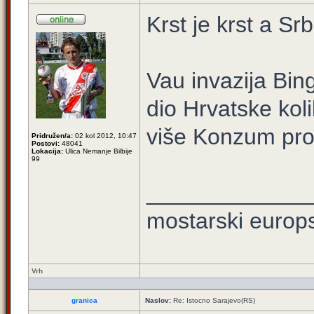
Krst je krst a Sr
Vau invazija Bin
dio Hrvatske ko
više Konzum pro
Pridružen/a:
02 kol 2012, 10:47
Postovi:
48041
Lokacija:
Ulica Nemanje Bilbije
99
_____________
mostarski europ
Vrh
granica
Naslov:
Re: Istocno Sarajevo(RS)