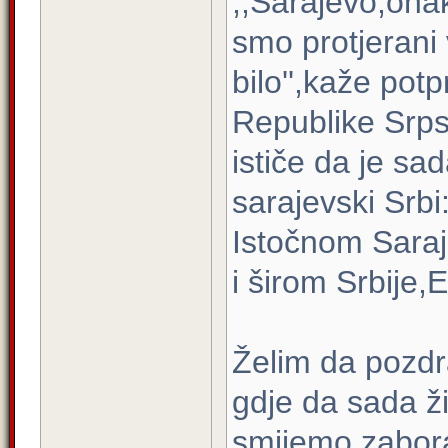
,,Sarajevo,ona
smo protjerani 
bilo'',kaže po
Republike Srps
ističe da je sa
sarajevski Srbi
Istočnom Saraj
i širom Srbije,E
Želim da pozd
gdje da sada ž
smijemo zabora