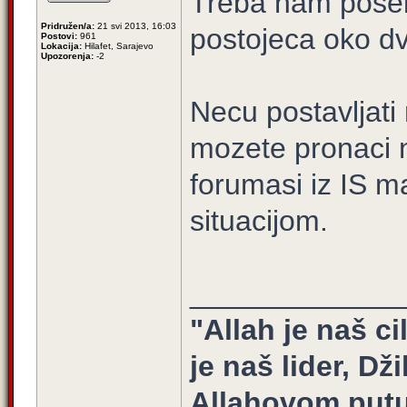
Treba nam poseb
Pridružen/a:
21 svi 2013, 16:03
postojeca oko d
Postovi:
961
Lokacija:
Hilafet, Sarajevo
Upozorenja:
-2
Necu postavljati 
mozete pronaci na
forumasi iz IS 
situacijom.
_____________
"Allah je naš ci
je naš lider, Dž
Allahovom putu