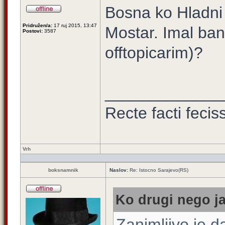
Bosna ko Hladni 
Pridružen/a:
17 ruj 2015, 13:47
Mostar. Imal ba
Postovi:
3587
offtopicarim)?
_____________
Recte facti feci
Vrh
boksnamnik
Naslov:
Re: Istocno Sarajevo(RS)
Ko drugi nego ja
Zanimljivo je 