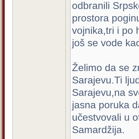
odbranili Srps
prostora poginul
vojnika,tri i po
još se vode kao
Želimo da se zn
Sarajevu.Ti ljud
Sarajevu,na svo
jasna poruka d
učestvovali u 
Samardžija.