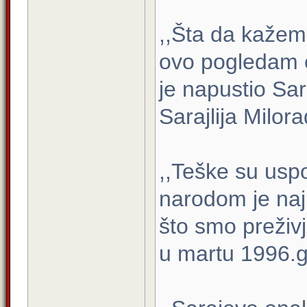
,,Šta da kaže
ovo pogledam 
je napustio Sar
Sarajlija Milor
,,Teške su usp
narodom je najl
što smo preživj
u martu 1996.go