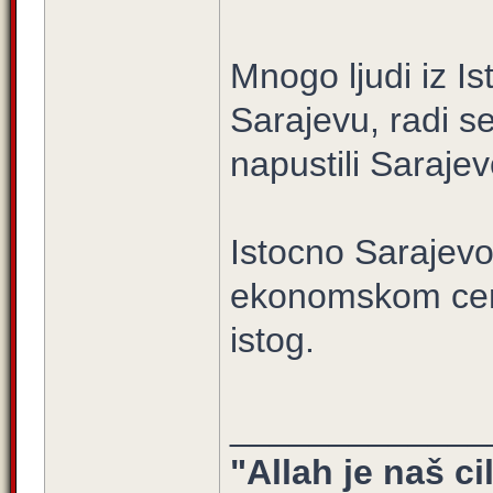
Mnogo ljudi iz I
Sarajevu, radi se
napustili Sarajev
Istocno Sarajevo
ekonomskom cent
istog.
_____________
"Allah je naš ci