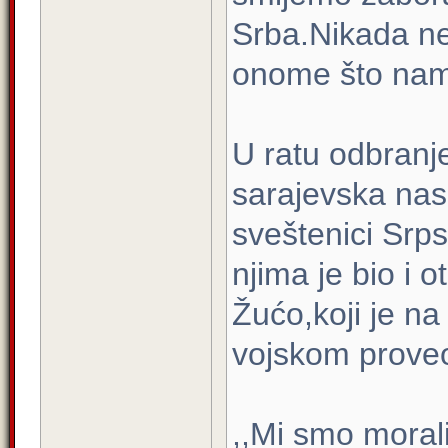
Srba.Nikada ne
onome što nam 
U ratu odbranje
sarajevska nase
sveštenici Srp
njima je bio i 
Žućo,koji je na
vojskom proveo
,,Mi smo morali