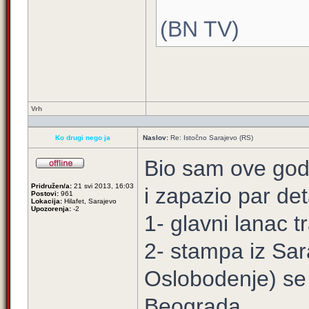
(BN TV)
Vrh
Ko drugi nego ja
Naslov:
Re: Istočno Sarajevo (RS)
Bio sam ove god
Pridružen/a:
21 svi 2013, 16:03
i zapazio par det
Postovi:
961
Lokacija:
Hilafet, Sarajevo
Upozorenja:
-2
1- glavni lanac t
2- stampa iz Sar
Oslobodenje) se c
Beograda