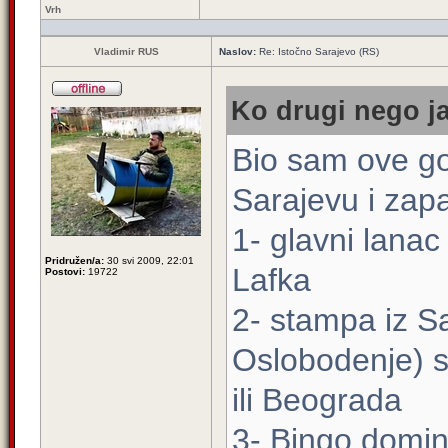
Vrh
Vladimir RUS
Naslov:
Re: Istočno Sarajevo (RS)
Ko drugi nego ja
Bio sam ove go
Sarajevu i zapa
1- glavni lanac
Pridružen/a:
30 svi 2009, 22:01
Lafka
Postovi:
19722
2- stampa iz S
Oslobodenje) s
ili Beograda
3- Bingo domin