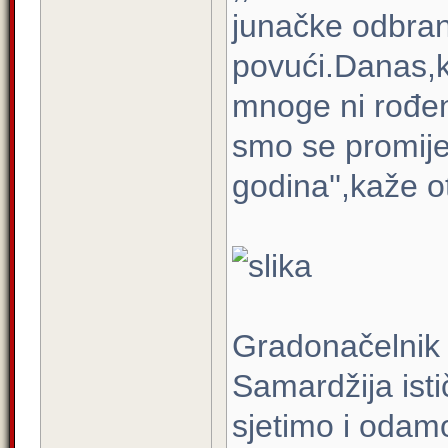
junačke odbran
povući.Danas,k
mnoge ni rođen
smo se promije
godina'',kaže o
Gradonačelnik
Samardžija istič
sjetimo i odam