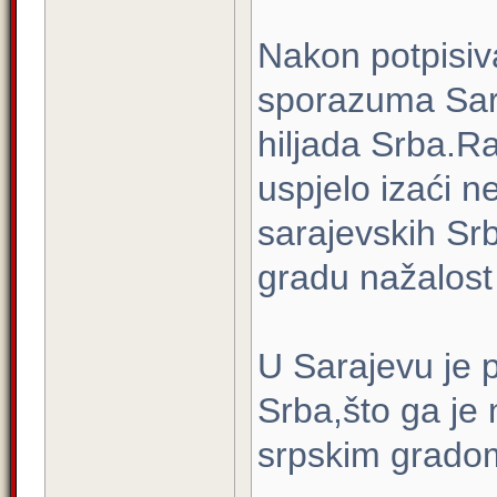
Nakon potpisiv
sporazuma Sara
hiljada Srba.Ra
uspjelo izaći n
sarajevskih Srb
gradu nažalost 
U Sarajevu je p
Srba,što ga je
srpskim gradom 