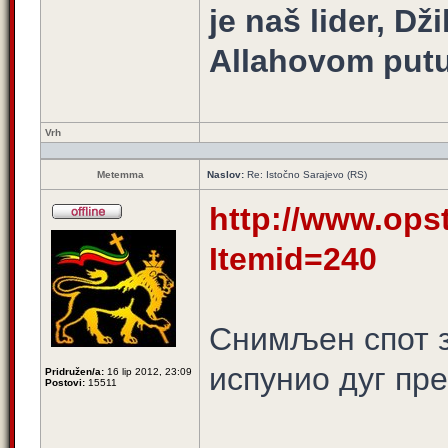
je naš lider, Dž
Allahovom putu
Vrh
Metemma
Naslov:
Re: Istočno Sarajevo (RS)
http://www.opst
Itemid=240
Снимљен спот з
испунио дуг пр
Pridružen/a:
16 lip 2012, 23:09
Postovi:
15511