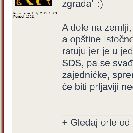
zgrada" :)
Pridružen/a:
16 lip 2012, 23:09
Postovi:
15511
A dole na zemlji
a opštine Istočn
ratuju jer je u j
SDS, pa se svađa
zajedničke, sprem
će biti prljaviji n
_____________
+ Gledaj orle od 