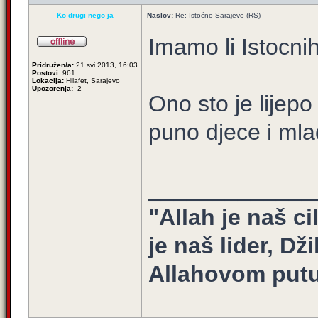
Ko drugi nego ja
Naslov:
Re: Istočno Sarajevo (RS)
Imamo li Istocnih
Pridružen/a:
21 svi 2013, 16:03
Postovi:
961
Lokacija:
Hilafet, Sarajevo
Upozorenja:
-2
Ono sto je lijepo
puno djece i mla
_____________
"Allah je naš ci
je naš lider, Dž
Allahovom putu