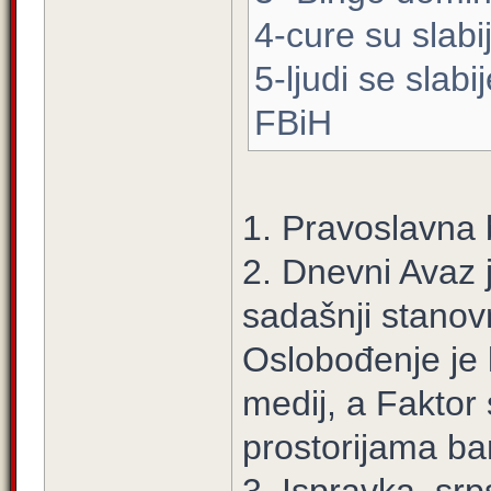
4-cure su slabi
5-ljudi se slab
FBiH
1. Pravoslavna 
2. Dnevni Avaz 
sadašnji stanovn
Oslobođenje je l
medij, a Faktor
prostorijama ba