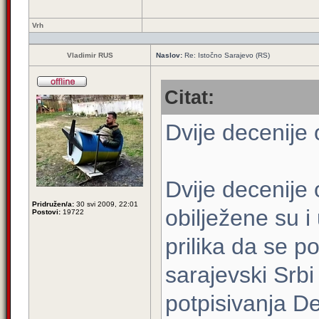
Vrh
Vladimir RUS
Naslov:
Re: Istočno Sarajevo (RS)
Citat:
Dvije decenije
Dvije decenije
Pridružen/a:
30 svi 2009, 22:01
obilježene su i
Postovi:
19722
prilika da se p
sarajevski Srbi 
potpisivanja 