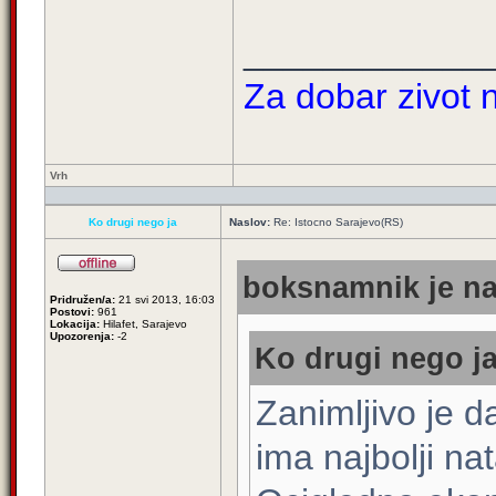
____________
Za dobar zivot n
Vrh
Ko drugi nego ja
Naslov:
Re: Istocno Sarajevo(RS)
boksnamnik je na
Pridružen/a:
21 svi 2013, 16:03
Postovi:
961
Lokacija:
Hilafet, Sarajevo
Upozorenja:
-2
Ko drugi nego ja
Zanimljivo je 
ima najbolji nat