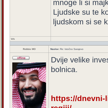
mnoge li si majk
Ljudske su te ko
ljudskom si se k
Vrh
Robbie MO
Naslov:
Re: Istočno Sarajevo
Dvije velike inve
bolnica.
https://dnevni-l