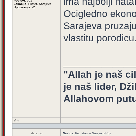
ima najbolji nata
Postovi:
961
Lokacija:
Hilafet, Sarajevo
Upozorenja:
-2
Ocigledno ekonom
Sarajeva pruzaj
vlastitu porodicu
_____________
"Allah je naš ci
je naš lider, Dž
Allahovom putu
Vrh
daramo
Naslov:
Re: Istocno Sarajevo(RS)