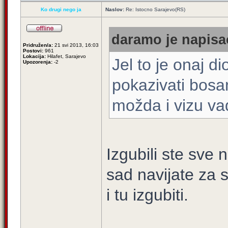
Ko drugi nego ja
Naslov:
Re: Istocno Sarajevo(RS)
daramo je napisao
Pridružen/a:
21 svi 2013, 16:03
Postovi:
961
Lokacija:
Hilafet, Sarajevo
Jel to je onaj d
Upozorenja:
-2
pokazivati bosa
možda i vizu vad
Izgubili ste sve n
sad navijate za s
i tu izgubiti.