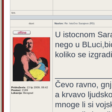
Vrh
daxt
Naslov:
Re: Istočno Sarajevo (RS)
U istocnom Sara
nego u BLuci,bic
koliko se izgrad
____________
Čevo ravno, gnj
Pridružen/a:
13 lip 2009, 08:42
Postovi:
2189
a krvavo ljudsko
Lokacija:
Beograd
mnoge li si vojs