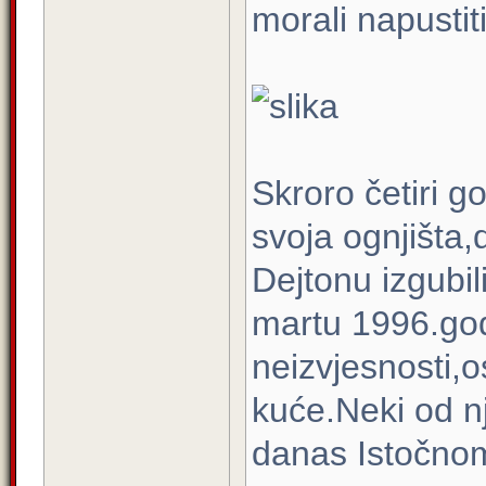
morali napustiti
Skroro četiri go
svoja ognjišta,
Dejtonu izgubil
martu 1996.god
neizvjesnosti,o
kuće.Neki od n
danas Istočno