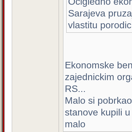
Ocigledno ekon
Sarajeva pruza
vlastitu porodic
Ekonomske benifi
zajednickim orga
RS...
Malo si pobrkao 
stanove kupili u
malo