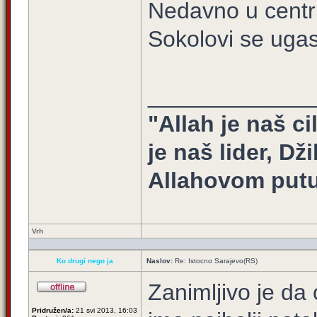
Nedavno u centru
Sokolovi se ugas
_____________
"Allah je naš ci
je naš lider, Dž
Allahovom putu
Vrh
Ko drugi nego ja
Naslov:
Re: Istocno Sarajevo(RS)
Zanimljivo je da
Pridružen/a:
21 svi 2013, 16:03