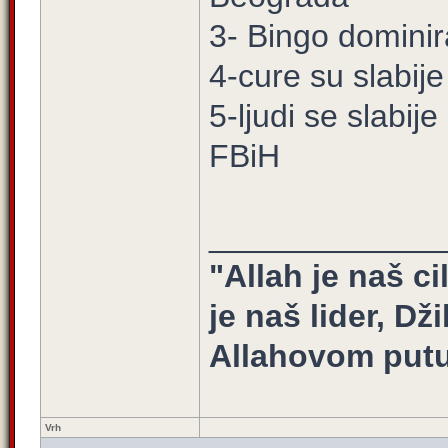
3- Bingo dominir
4-cure su slabije
5-ljudi se slabij
FBiH
_____________
"Allah je naš ci
je naš lider, Dž
Allahovom putu
Vrh