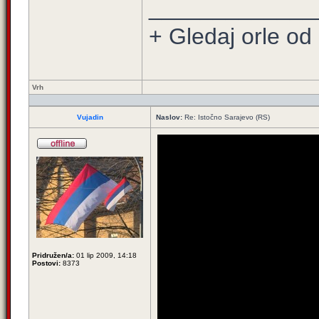
_____________
+ Gledaj orle od 
Vrh
Vujadin
Naslov:
Re: Istočno Sarajevo (RS)
Pridružen/a:
01 lip 2009, 14:18
Postovi:
8373