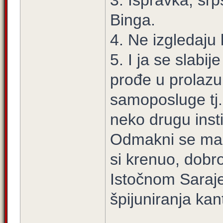
3. Ispravka, sr
Binga.
4. Ne izgledaju
5. I ja se slabi
prođe u prolazu
samoposluge tj. 
neko drugu inst
Odmakni se mal
si krenuo, dobro
Istočnom Saraj
špijuniranja ka