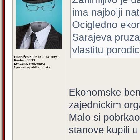
ima najbolji nat
Ocigledno ekon
Sarajeva pruza
vlastitu porodic
Pridružen/a:
26 lis 2014, 09:58
Postovi:
2333
Lokacija:
Република
Српска/Republika Srpska
Ekonomske benifi
zajednickim orga
Malo si pobrkao 
stanove kupili u