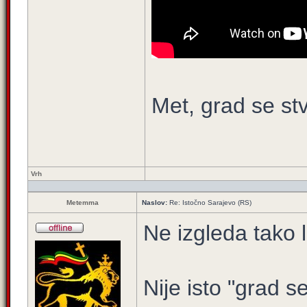
Met, grad se st
Vrh
Metemma
Naslov:
Re: Istočno Sarajevo (RS)
Ne izgleda tako l
Nije isto "grad s