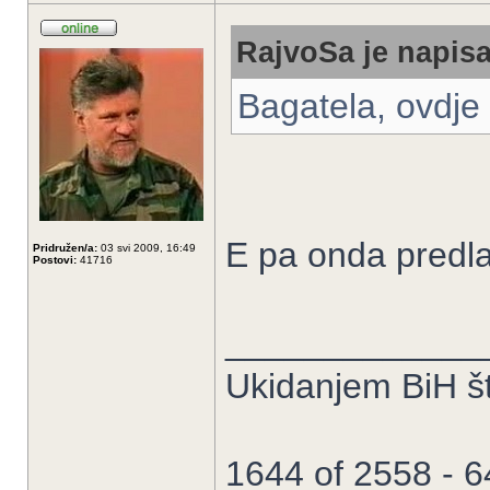
RajvoSa je napisa
Bagatela, ovdj
E pa onda predla
Pridružen/a:
03 svi 2009, 16:49
Postovi:
41716
_____________
Ukidanjem BiH št
1644 of 2558 - 