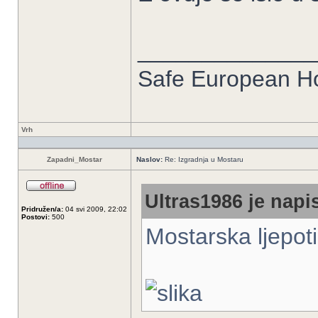
______________
Safe European 
Vrh
Zapadni_Mostar
Naslov:
Re: Izgradnja u Mostaru
Ultras1986 je napis
Pridružen/a:
04 svi 2009, 22:02
Postovi:
500
Mostarska ljepo