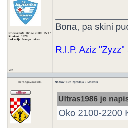
______________
Bona, pa skini p
Pridružen/a:
02 svi 2009, 15:17
Postovi:
3720
Lokacija:
Nanya Lakes
R.I.P. Aziz "Zyzz
Vrh
hercegovac1981
Naslov:
Re: Izgradnja u Mostaru
Ultras1986 je napis
Oko 2100-2200 K