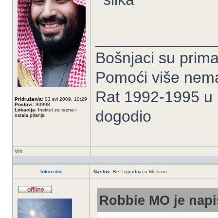
______________
Bošnjaci su prima
Pomoći više nem
Rat 1992-1995 u Bi
Pridružen/a:
03 svi 2009, 10:29
Postovi:
90998
Lokacija:
Institut za razna i
dogodio
ostala pitanja
Vrh
Inkvizitor
Naslov:
Re: Izgradnja u Mostaru
Robbie MO je napi