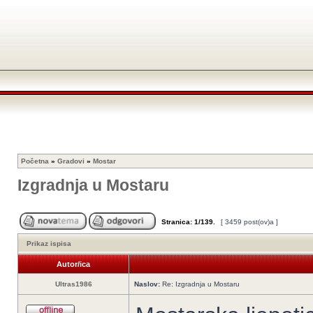
Početna
»
Gradovi
»
Mostar
Izgradnja u Mostaru
Stranica:
1
/
139
.
[ 3459 post(ov)a ]
Prikaz ispisa
Autor/ica
Ultras1986
Naslov:
Re: Izgradnja u Mostaru