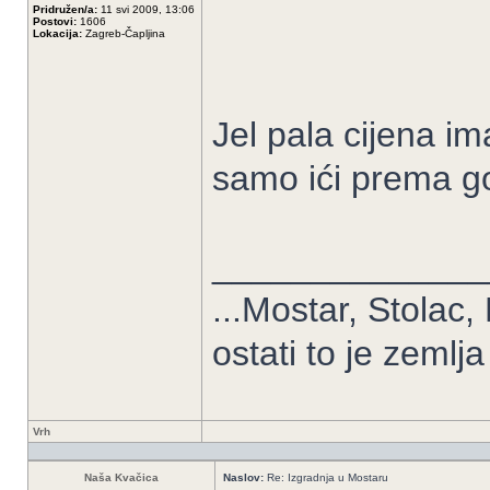
Pridružen/a:
11 svi 2009, 13:06
Postovi:
1606
Lokacija:
Zagreb-Čapljina
Jel pala cijena i
samo ići prema go
______________
...Mostar, Stolac,
ostati to je zemlja
Vrh
Naša Kvačica
Naslov:
Re: Izgradnja u Mostaru