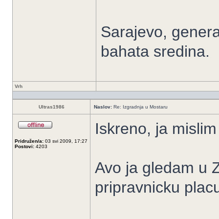
Sarajevo, general
bahata sredina.
Vrh
Ultras1986
Naslov:
Re: Izgradnja u Mostaru
Iskreno, ja misli
Pridružen/a:
03 svi 2009, 17:27
Postovi:
4203
Avo ja gledam u 
pripravnicku plac