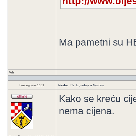
http://www.blje
Ma pametni su H
Vrh
hercegovac1981
Naslov:
Re: Izgradnja u Mostaru
Kako se kreću ci
nema cijena.
______________