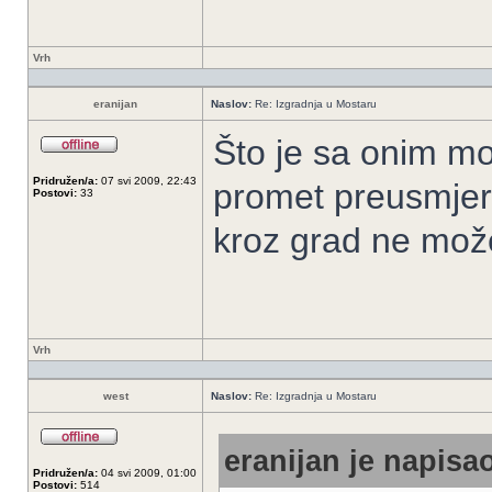
Vrh
eranijan
Naslov:
Re: Izgradnja u Mostaru
Što je sa onim mo
Pridružen/a:
07 svi 2009, 22:43
promet preusmjerit
Postovi:
33
kroz grad ne mož
Vrh
west
Naslov:
Re: Izgradnja u Mostaru
eranijan je napisao
Pridružen/a:
04 svi 2009, 01:00
Postovi:
514