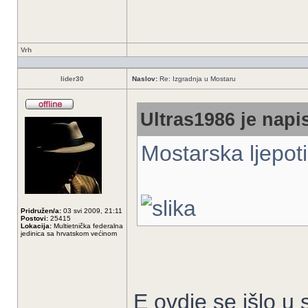
Vrh
lider30
Naslov:
Re: Izgradnja u Mostaru
Ultras1986 je napis
Mostarska ljepo
Pridružen/a:
03 svi 2009, 21:11
Postovi:
25415
Lokacija:
Multietnička federalna
jedinica sa hrvatskom većinom
E ovdje se išlo u 