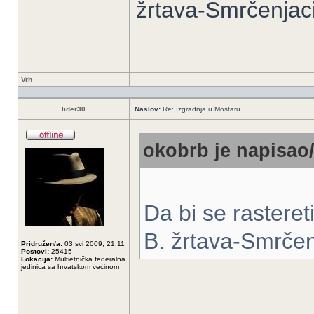
žrtava-Smrčenjac
Vrh
lider30
Naslov:
Re: Izgradnja u Mostaru
okobrb je napisao/
Da bi se rasteret
B. žrtava-Smrčen
Pridružen/a:
03 svi 2009, 21:11
Postovi:
25415
Lokacija:
Multietnička federalna
jedinica sa hrvatskom većinom