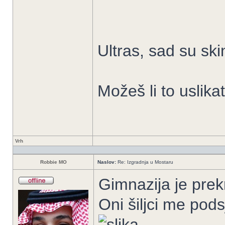
Ultras, sad su ski
Možeš li to uslikat
Vrh
Robbie MO
Naslov:
Re: Izgradnja u Mostaru
Gimnazija je prek
Oni šiljci me pod