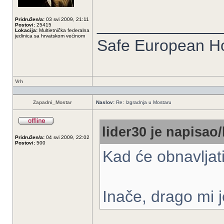
Pridružen/a:
03 svi 2009, 21:11
______________
Postovi:
25415
Lokacija:
Multietnička federalna
jedinica sa hrvatskom većinom
Safe European 
Vrh
Zapadni_Mostar
Naslov:
Re: Izgradnja u Mostaru
lider30 je napisao/
Pridružen/a:
04 svi 2009, 22:02
Postovi:
500
Kad će obnavljat
Inače, drago mi j