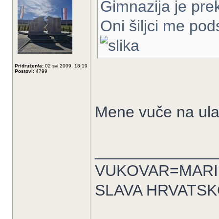
Gimnazija je pre
Oni šiljci me pod
Pridružen/a:
02 svi 2009, 18:19
Postovi:
4799
Mene vuče na ul
______________
VUKOVAR=MARI
SLAVA HRVATSK