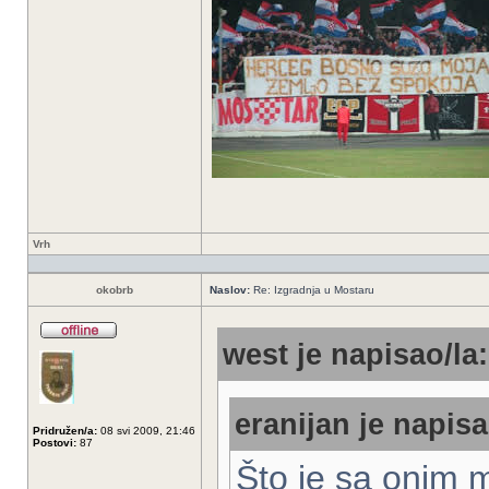
Vrh
okobrb
Naslov:
Re: Izgradnja u Mostaru
west je napisao/la:
eranijan je napisa
Pridružen/a:
08 svi 2009, 21:46
Postovi:
87
Što je sa onim m