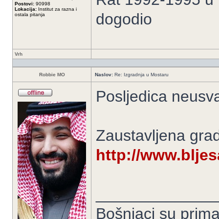
Postovi:
90998
Lokacija:
Institut za razna i
dogodio
ostala pitanja
Vrh
Robbie MO
Naslov:
Re: Izgradnja u Mostaru
Posljedica neusv
Zaustavljena grad
http://www.bljes
______________
Bošnjaci su prima