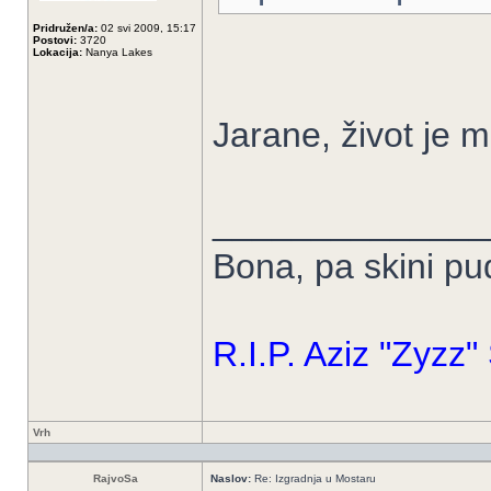
Pridružen/a:
02 svi 2009, 15:17
Postovi:
3720
Lokacija:
Nanya Lakes
Jarane, život je 
______________
Bona, pa skini p
R.I.P. Aziz "Zyzz
Vrh
RajvoSa
Naslov:
Re: Izgradnja u Mostaru