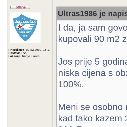
Ultras1986 je napis
I da, ja sam govo
kupovali 90 m2 
Pridružen/a:
02 svi 2009, 15:17
Postovi:
3720
Lokacija:
Nanya Lakes
Jos prije 5 godin
niska cijena s o
100%.
Meni se osobno n
kad tako kazem >