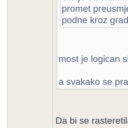
promet preusmjer
podne kroz gra
most je logican sl
a svakako se prav
Da bi se rastereti