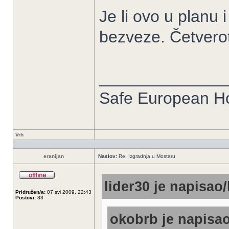
Je li ovo u planu 
bezveze. Četverot
______________
Safe European 
Vrh
eranijan
Naslov:
Re: Izgradnja u Mostaru
lider30 je napisao/
Pridružen/a:
07 svi 2009, 22:43
Postovi:
33
okobrb je napisao