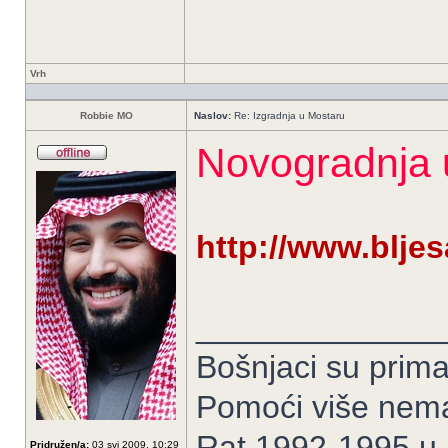
Vrh
Robbie MO
Naslov:
Re: Izgradnja u Mostaru
Novogradnja u
http://www.bljes
______________
Bošnjaci su prima
Pomoći više nem
Rat 1992-1995 u Bi
Pridružen/a:
03 svi 2009, 10:29