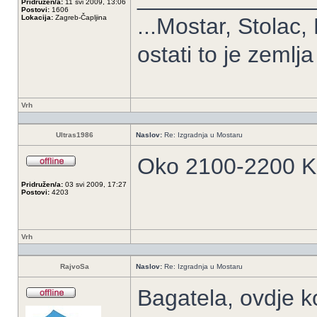
Pridružen/a:
11 svi 2009, 13:06
Postovi:
1606
Lokacija:
Zagreb-Čapljina
...Mostar, Stolac,
ostati to je zemlja
Vrh
Ultras1986
Naslov:
Re: Izgradnja u Mostaru
Oko 2100-2200 K
Pridružen/a:
03 svi 2009, 17:27
Postovi:
4203
Vrh
RajvoSa
Naslov:
Re: Izgradnja u Mostaru
Bagatela, ovdje