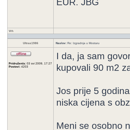
EUR. JBG
Vrh
Ultras1986
Naslov:
Re: Izgradnja u Mostaru
I da, ja sam govor
Pridružen/a:
03 svi 2009, 17:27
kupovali 90 m2 z
Postovi:
4203
Jos prije 5 godina
niska cijena s ob
Meni se osobno ne