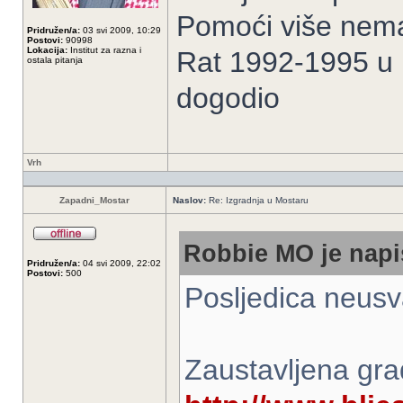
Pomoći više nem
Pridružen/a:
03 svi 2009, 10:29
Postovi:
90998
Lokacija:
Institut za razna i
Rat 1992-1995 u Bi
ostala pitanja
dogodio
Vrh
Zapadni_Mostar
Naslov:
Re: Izgradnja u Mostaru
Robbie MO je napi
Pridružen/a:
04 svi 2009, 22:02
Postovi:
500
Posljedica neusv
Zaustavljena gra