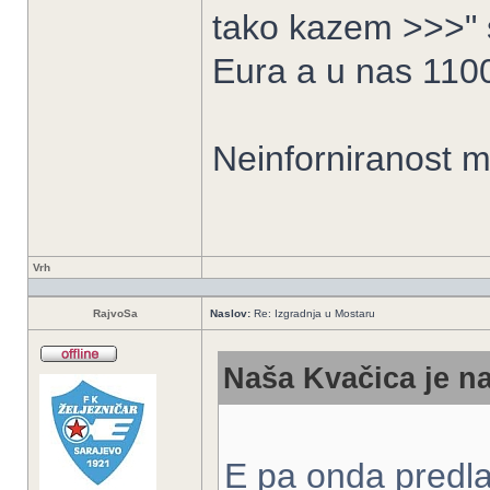
tako kazem >>>" s
Eura a u nas 110
Neinforniranost m
Vrh
RajvoSa
Naslov:
Re: Izgradnja u Mostaru
Naša Kvačica je na
E pa onda predla