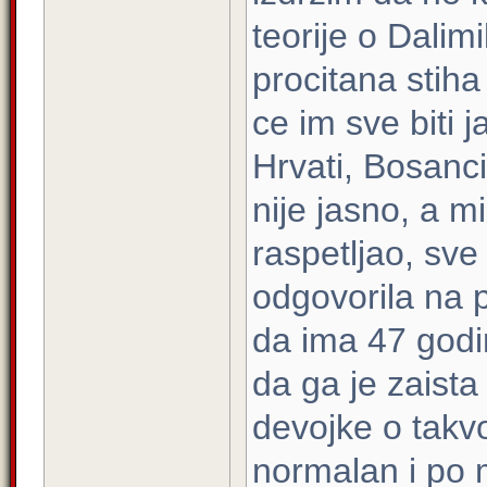
teorije o Dalim
procitana stiha
ce im sve biti j
Hrvati, Bosanci,
nije jasno, a m
raspetljao, sve
odgovorila na p
da ima 47 godin
da ga je zaist
devojke o takvoj
normalan i po 