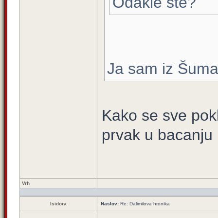
Odakle ste?
Ja sam iz Šumad
Kako se sve pokl
prvak u bacanju
Vrh
Isidora
Naslov:
Re: Dalimilova hronika