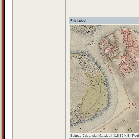
Privitak/ci:
Belgrad-Cziganska Mala.jpg [ 318.32 KiB | Pog