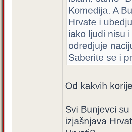
Komedija. A B
Hrvate i ubedju
iako ljudi nisu
odredjuje nacij
Saberite se i pr
Od kakvih korij
Svi Bunjevci su
izjašnjava Hrva