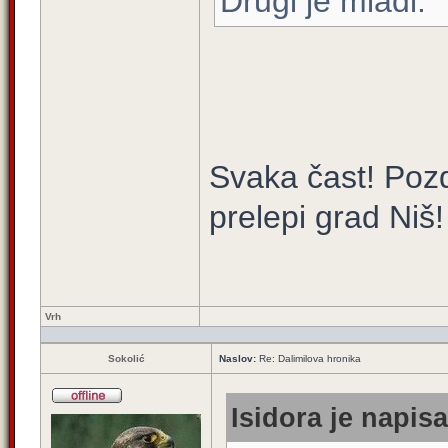
Drugi je mlađi.
Svaka čast! Pozd
prelepi grad Niš!
Vrh
Sokolić
Naslov:
Re: Dalimilova hronika
Isidora je napisa