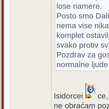
lose namere.
Posto smo Dalim
nema vise nika
komplet ostavi
svako protiv s
Pozdrav za gos
normalne ljude 
Isidorcei
ce,
ne obraćam poz