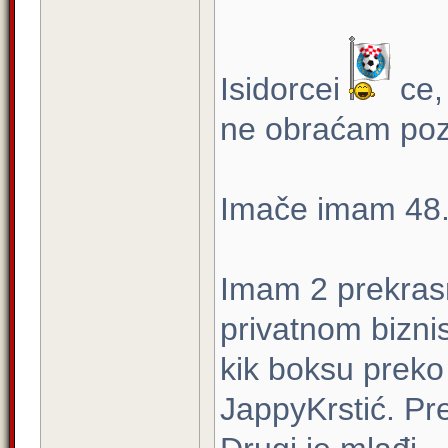
Isidorcei
ce,
ne obraćam poz
Imače imam 48
Imam 2 prekrasn
privatnom biznis
kik boksu preko
JappyKrstić. Pr