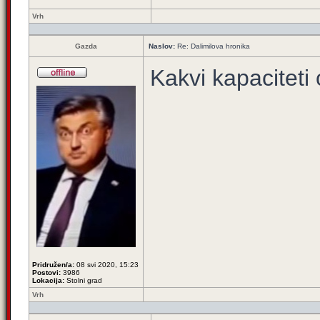
Vrh
Gazda
Naslov:
Re: Dalimilova hronika
Kakvi kapaciteti
Pridružen/a:
08 svi 2020, 15:23
Postovi:
3986
Lokacija:
Stolni grad
Vrh