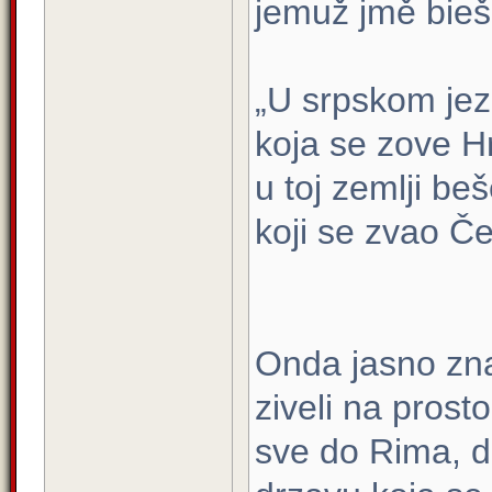
jemuž jmě bie
„U srpskom jezi
koja se zove H
u toj zemlji be
koji se zvao Če
Onda jasno zna
ziveli na prost
sve do Rima, da