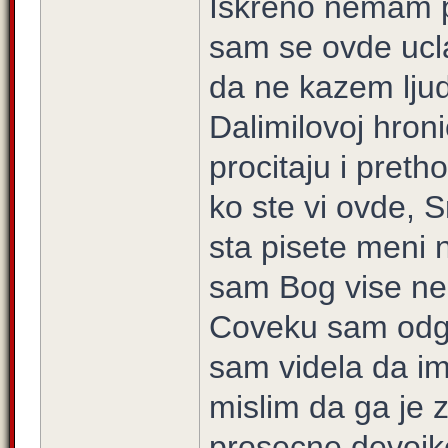
Iskreno nemam po
sam se ovde ucla
da ne kazem ljudi
Dalimilovoj hron
procitaju i preth
ko ste vi ovde, Sr
sta pisete meni n
sam Bog vise ne b
Coveku sam odgov
sam videla da im
mislim da ga je 
prosecne devojke 