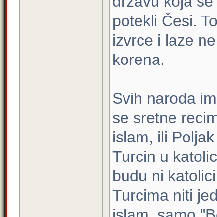
drzavu koja se 
potekli Česi. T
izvrce i laze ne
korena.
Svih naroda i
se sretne reci
islam, ili Poljak
Turcin u katol
budu ni katolic
Turcima niti je
islam, samo "Bos