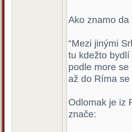
Ako znamo da u
“Mezi jinými S
tu kdežto bydl
podle more se u
až do Ríma se 
Odlomak je iz P
znače: