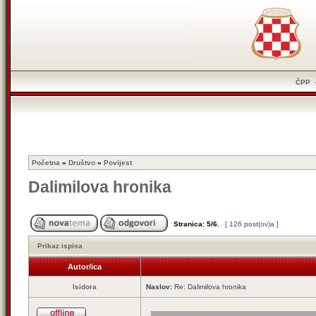
ČPP
Početna
»
Društvo
»
Povijest
Dalimilova hronika
Stranica:
5
/
6
.
[ 126 post(ov)a ]
Prikaz ispisa
Autor/ica
Isidora
Naslov:
Re: Dalimilova hronika