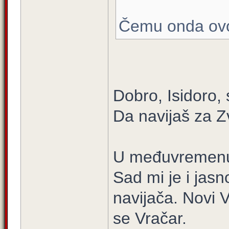
Čemu onda ov
Dobro, Isidoro, 
Da navijaš za Z
U međuvremenu,
Sad mi je i jas
navijača. Novi 
se Vračar.