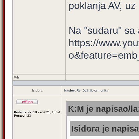
poklanja AV, uz n
Na "sudaru" s
https://www.yo
o&feature=emb_
Vrh
Isidora
Naslov:
Re: Dalimilova hronika
K:M je napisao/la
Pridružen/a:
18 svi 2021, 18:24
Postovi:
23
Isidora je napisa