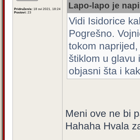
Lapo-lapo je napi
Pridružen/a:
18 svi 2021, 18:24
Postovi:
23
Vidi Isidorice 
Pogrešno. Vojni
tokom naprijed, 
štiklom u glavu 
objasni šta i ka
Meni ove ne bi p
Hahaha Hvala za