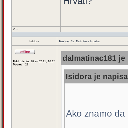
Hrvati?
Vrh
Isidora
Naslov:
Re: Dalimilova hronika
dalmatinac181 je 
Pridružen/a:
18 svi 2021, 18:24
Postovi:
23
Isidora je napisa
Ako znamo da u