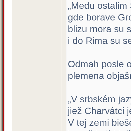
„Među ostalim 
gde borave Grc
blizu mora su s
i do Rima su se 
Odmah posle ov
plemena objašn
„V srbském jaz
jiež Charvátci j
V tej zemi bieš