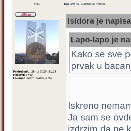
K:M
Naslov:
Re: Dalimilova hronika
Isidora je napisa
Lapo-lapo je na
Kako se sve p
prvak u bacan
Pridružen/a:
28 ruj 2020, 21:28
Postovi:
3749
Lokacija:
Nizza, Naissus,Nis
Iskreno nemam 
Ja sam se ovde
izdrzim da ne k