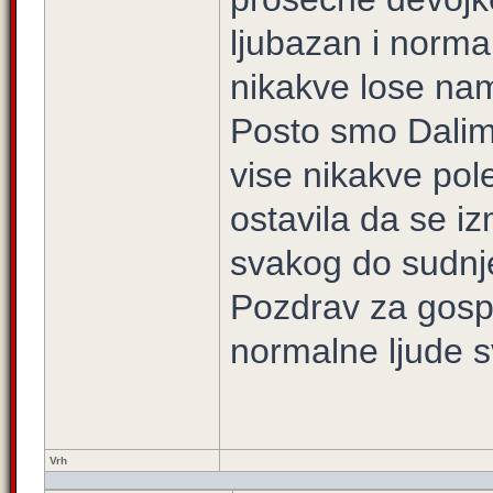
ljubazan i norma
nikakve lose na
Posto smo Dalimi
vise nikakve pol
ostavila da se i
svakog do sudnj
Pozdrav za gospo
normalne ljude sv
Vrh