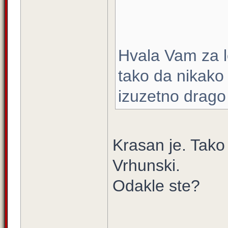
Hvala Vam za l
tako da nikako 
izuzetno drag
Krasan je. Tako 
Vrhunski.
Odakle ste?
____________