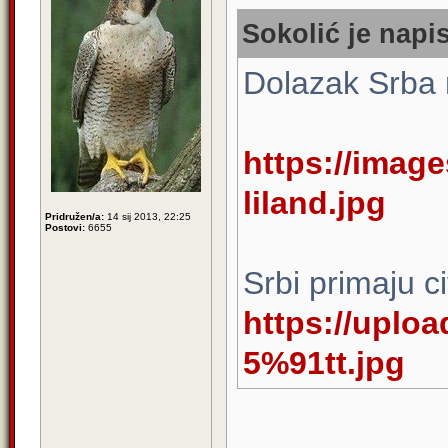
Sokolić je napis
Dolazak Srba 
https://image
liland.jpg
Pridružen/a:
14 sij 2013, 22:25
Postovi:
6655
Srbi primaju c
https://uploa
5%91tt.jpg