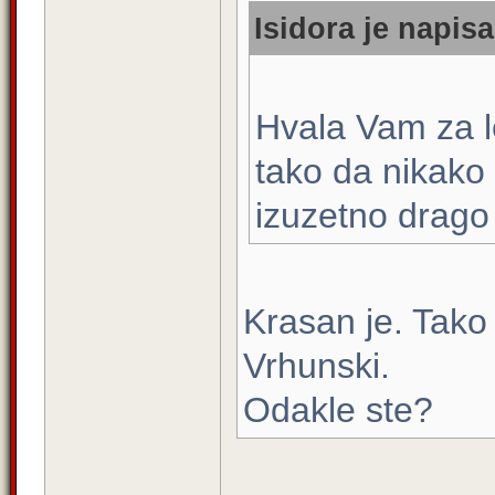
Isidora je napisa
Hvala Vam za l
tako da nikako 
izuzetno drago
Krasan je. Tako 
Vrhunski.
Odakle ste?