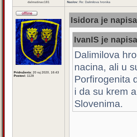
dalmatinac181
Naslov:
Re: Dalimilova hronika
Isidora je napisa
IvanIS je napisa
Dalimilova hro
nacina, ali u 
Pridružen/a:
20 ruj 2020, 16:43
Porfirogenita d
Postovi:
1128
i da su krem 
Slovenima.