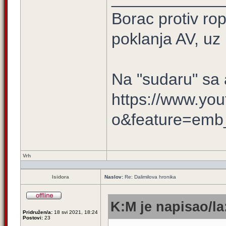
Borac protiv ro
poklanja AV, uz n
Na "sudaru" s
https://www.yo
o&feature=emb_
Vrh
Isidora
Naslov:
Re: Dalimilova hronika
K:M je napisao/la
Pridružen/a:
18 svi 2021, 18:24
Postovi:
23