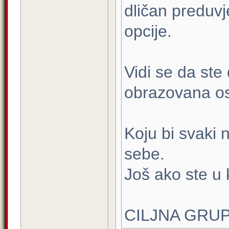
dličan preduvj
opcije.
Vidi se da ste 
obrazovana o
Koju bi svaki
sebe.
Još ako ste u 
CILJNA GRUP