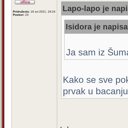
Lapo-lapo je napi
Pridružen/a:
18 svi 2021, 18:24
Postovi:
23
Isidora je napisa
Ja sam iz Šuma
Kako se sve pok
prvak u bacanj