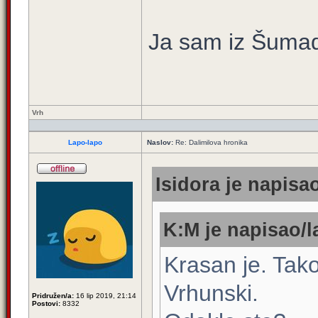
Ja sam iz Šumadi
Vrh
Lapo-lapo
Naslov:
Re: Dalimilova hronika
Isidora je napisao
K:M je napisao/l
Krasan je. Tako
Vrhunski.
Pridružen/a:
16 lip 2019, 21:14
Postovi:
8332