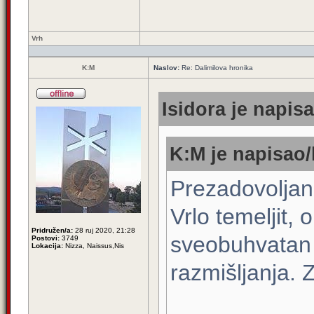
Vrh
K:M
Naslov:
Re: Dalimilova hronika
Isidora je napisa
K:M je napisao/
Prezadovoljan
Vrlo temeljit, 
Pridružen/a:
28 ruj 2020, 21:28
sveobuhvatan 
Postovi:
3749
Lokacija:
Nizza, Naissus,Nis
razmišljanja