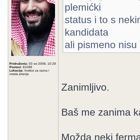
plemićki
status i to s nek
kandidata
ali pismeno nisu
Pridružen/a:
03 svi 2009, 10:29
Postovi:
91098
Lokacija:
Institut za razna i
ostala pitanja
Zanimljivo.
Baš me zanima k
Možda neki ferman