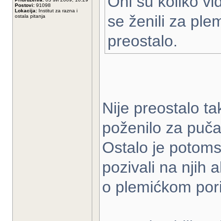
Oni su koliko vi
Postovi:
91098
Lokacija:
Institut za razna i
se ženili za ple
ostala pitanja
preostalo.
Nije preostalo tak
poženilo za puča
Ostalo je potoms
pozivali na njih
o plemićkom pori