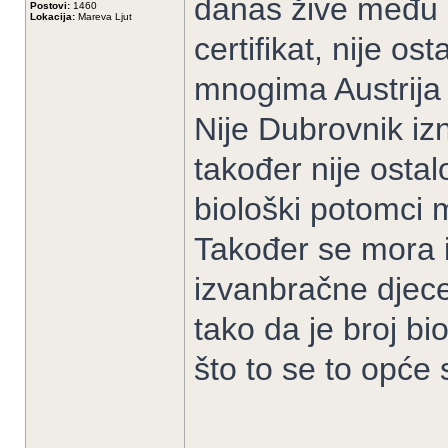
danas žive među s
Postovi:
1460
Lokacija:
Mareva Ljut
certifikat, nije o
mnogima Austrija n
Nije Dubrovnik iz
također nije osta
biološki potomci
Također se mora i
izvanbračne djec
tako da je broj b
što to se to opće