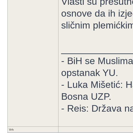
Vlasti su prešutno
osnove da ih izj
sličnim plemićkim
_____________
- BiH se Muslimani
opstanak YU.
- Luka Mišetić: H
Bosna UZP.
- Reis: Država na
Vrh