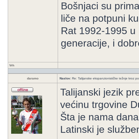
Bošnjaci su prima
liče na potpuni k
Rat 1992-1995 u B
generacije, i dob
Vrh
daramo
Naslov:
Re: Talijanske ekspanzionističke težnje kroz po
Talijanski jezik pr
većinu trgovine Du
Šta je nama danas 
Latinski je službe