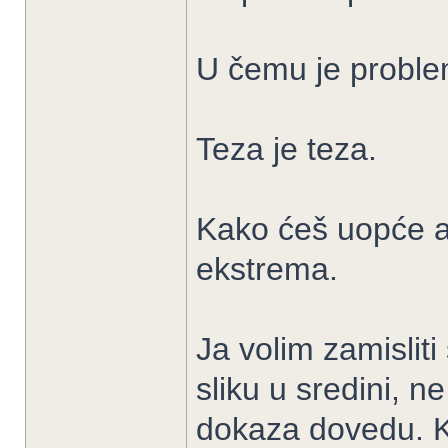
U čemu je proble
Teza je teza.
Kako ćeš uopće an
ekstrema.
Ja volim zamislit
sliku u sredini, n
dokaza dovedu. Ka