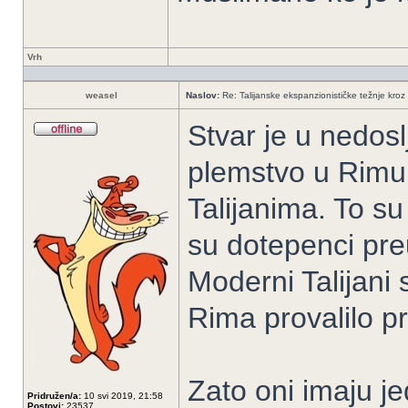
Vrh
weasel
Naslov:
Re: Talijanske ekspanzionističke težnje kroz 
Stvar je u nedos
plemstvo u Rimu 
Talijanima. To su
su dotepenci preu
Moderni Talijani
Rima provalilo p
Zato oni imaju je
Pridružen/a:
10 svi 2019, 21:58
Postovi:
23537