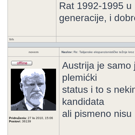
Rat 1992-1995 u B
generacije, i dob
Vrh
novem
Naslov:
Re: Talijanske ekspanzionističke težnje kroz 
Austrija je samo
plemićki
status i to s nek
kandidata
ali pismeno nisu 
Pridružen/a:
27 lis 2010, 15:06
Postovi:
36139