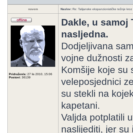
novem
Naslov:
Re: Talijanske ekspanzionističke težnje kroz 
Dakle, u samoj T
nasljedna.
Dodjeljivana samo
vojne dužnosti z
Komšije koje su s
Pridružen/a:
27 lis 2010, 15:06
Postovi:
36139
veleposjednici z
su stekli na koj
kapetani.
Valjda potplatili
naslijediti, jer su 