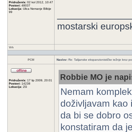
Pridružen/a:
02 kol 2012, 10:47
Postovi:
48037
Lokacija:
Ulica Nemanje Bilbije
______________
99
mostarski europs
Vrh
PCM
Naslov:
Re: Talijanske ekspanzionističke težnje kroz po
Robbie MO je napi
Pridružen/a:
17 lip 2009, 20:01
Postovi:
14238
Lokacija:
ZG
Nemam kompleks 
doživljavam kao i
da bi se dobro o
konstatiram da je