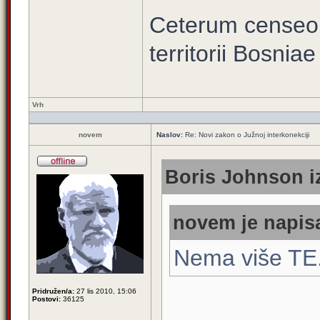
Ceterum censeo
territorii Bosni
Vrh
novem
Naslov:
Re: Novi zakon o Južnoj interkonekciji
Boris Johnson iz
novem je napisa
Nema više TE
Pridružen/a:
27 lis 2010, 15:06
Postovi:
36125