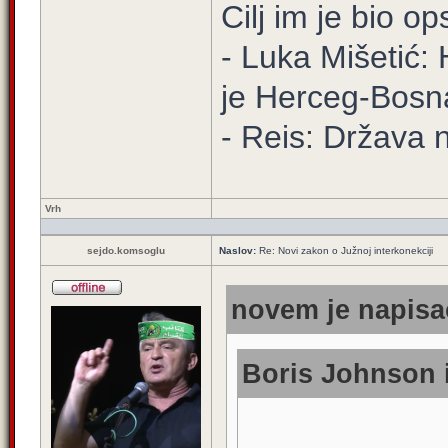
Cilj im je bio o
- Luka Mišetić: 
je Herceg-Bosn
- Reis: Država 
Vrh
sejdo.komsoglu
Naslov:
Re: Novi zakon o Južnoj interkonekciji
novem je napisao
Boris Johnson i