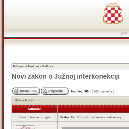
ČPP
Početna
»
Društvo
»
Politika
Novi zakon o Južnoj interkonekciji
Stranica:
5
/
5
.
[ 103 post(ov)a ]
Prikaz ispisa
Autor/ica
Boris Johnson iz Jajca
Naslov:
Re: Novi zakon o Južnoj interkonekciji