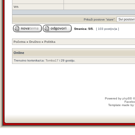
Vrh
Prikaži postove “stare”:
Stranica:
5
/
5
.
[ 103 post(ov)a ]
Početna
»
Društvo
»
Politika
Online
Trenutno korisnika/ca:
Tomba17
i 29 gostiju.
Powered by
phpBB
©
Facebo
Template made by