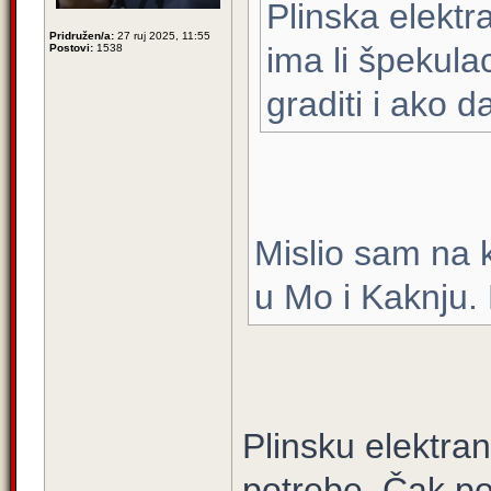
Plinska elektr
Pridružen/a:
27 ruj 2025, 11:55
ima li špekulac
Postovi:
1538
graditi i ako d
Mislio sam na k
u Mo i Kaknju. 
Plinsku elektran
potrebe. Čak po