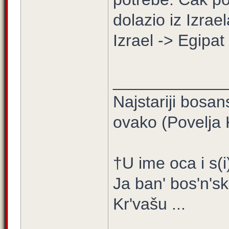
dolazio iz Izrael
Izrael -> Egipa
____________
Najstariji bosa
ovako (Povelja 
†U ime oca i s(i
Ja ban' bos'n'sk
Kr'vašu ...