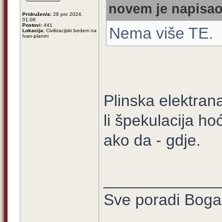
novem je napisao
Pridružen/a:
28 pro 2024,
01:08
Postovi:
441
Nema više TE.
Lokacija:
Civilizacijski bedem na
Ivan-planini
Plinska elektran
li špekulacija hoć
ako da - gdje.
_____________
Sve poradi Boga 