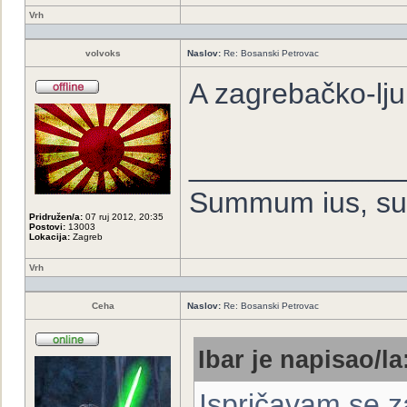
Vrh
volvoks
Naslov:
Re: Bosanski Petrovac
A zagrebačko-ljub
_____________
Summum ius, su
Pridružen/a:
07 ruj 2012, 20:35
Postovi:
13003
Lokacija:
Zagreb
Vrh
Ceha
Naslov:
Re: Bosanski Petrovac
Ibar je napisao/la
Ispričavam se za