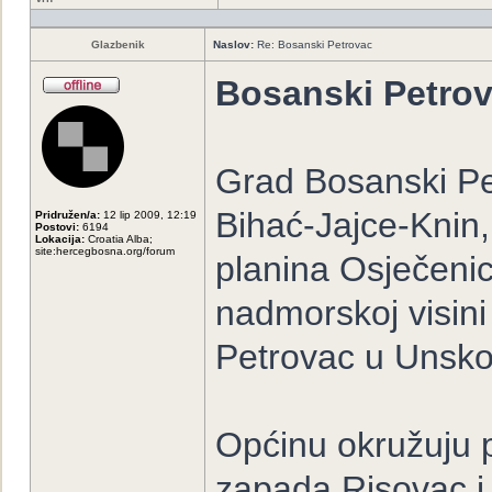
Glazbenik
Naslov:
Re: Bosanski Petrovac
Bosanski Petro
Grad Bosanski Pe
Bihać-Jajce-Knin
Pridružen/a:
12 lip 2009, 12:19
Postovi:
6194
Lokacija:
Croatia Alba;
site:hercegbosna.org/forum
planina Osječeni
nadmorskoj visini
Petrovac u Unsk
Općinu okružuju 
zapada Risovac i 