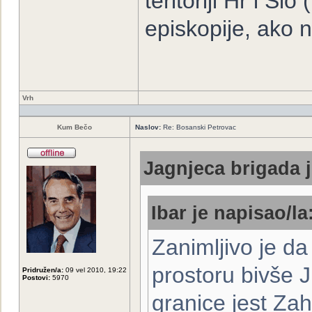
teritoriji Hr i Sl
episkopije, ako 
Vrh
Kum Bečo
Naslov:
Re: Bosanski Petrovac
Jagnjeca brigada j
Ibar je napisao/la
Zanimljivo je da
prostoru bivše J
Pridružen/a:
09 vel 2010, 19:22
Postovi:
5970
granice jest Z