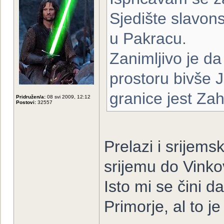
Sjedište slavon
u Pakracu.
Zanimljivo je d
prostoru bivše J
granice jest Z
Pridružen/a:
08 svi 2009, 12:12
Postovi:
32557
Prelazi i srijem
srijemu do Vinkov
Isto mi se čini d
Primorje, al to j