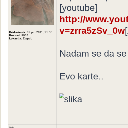
[youtube]
http://www.you
v=zrra5zSv_0w
Pridružen/a:
02 pro 2011, 21:58
Postovi:
9003
Lokacija:
Zagreb
Nadam se da se s
Evo karte..
Vrh