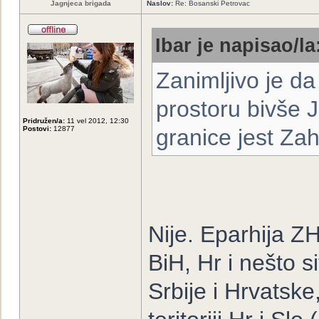
Jagnjeca brigada
Naslov:
Re: Bosanski Petrovac
Ibar je napisao/la
Zanimljivo je d
prostoru bivše J
Pridružen/a:
11 vel 2012, 12:30
Postovi:
12877
granice jest Z
Nije. Eparhija ZH
BiH, Hr i nešto s
Srbije i Hrvatsk