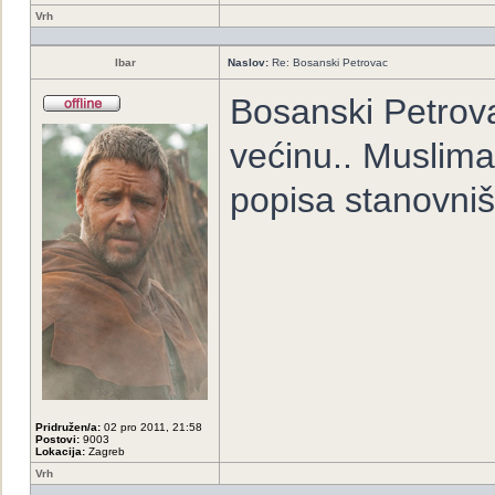
Vrh
Ibar
Naslov:
Re: Bosanski Petrovac
Bosanski Petrov
većinu.. Muslima
popisa stanovniš
Pridružen/a:
02 pro 2011, 21:58
Postovi:
9003
Lokacija:
Zagreb
Vrh