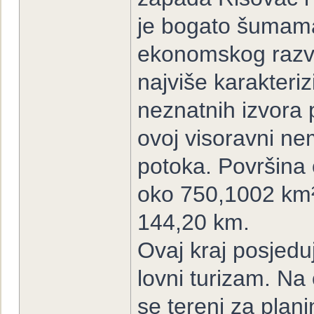
je bogato šumama
ekonomskog razv
najviše karakteriz
neznatnih izvora
ovoj visoravni nem
potoka. Površina 
oko 750,1002 km²
144,20 km.
Ovaj kraj posjeduj
lovni turizam. N
se tereni za plani