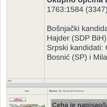
1763:1584 (3347
Bošnjački kandida
Hajder (SDP BiH)
Srpski kandidati
Bosnić (SP) i Mil
Vrh
Ibar
Naslov:
Re: Bosanski Petrovac
Ceha je napisao/l