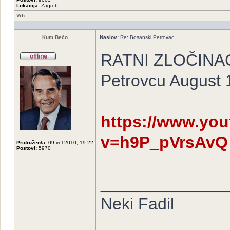
Lokacija:
Zagreb
Vrh
Kum Bečo
Naslov:
Re: Bosanski Petrovac
RATNI ZLOČINAC 
Petrovcu August 12
https://www.yo
v=h9P_pVrsAvQ
Pridružen/a:
09 vel 2010, 19:22
Postovi:
5970
______________
Neki Fadil