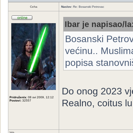
Ceha
Naslov:
Re: Bosanski Petrovac
Ibar je napisao/la
Bosanski Petro
većinu.. Muslima
popisa stanovni
Do onog 2023 vje
Pridružen/a:
08 svi 2009, 12:12
Realno, coitus l
Postovi:
32557
Vrh