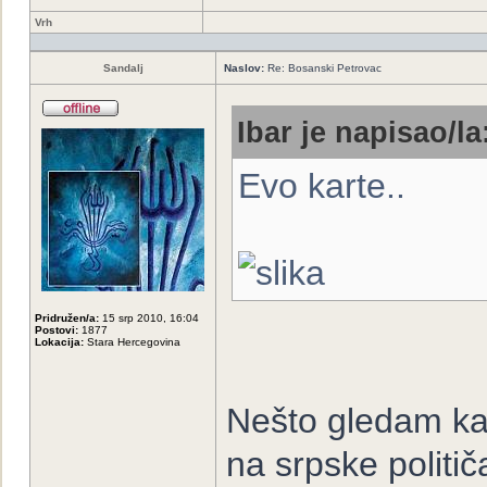
Vrh
Sandalj
Naslov:
Re: Bosanski Petrovac
Ibar je napisao/la
Evo karte..
Pridružen/a:
15 srp 2010, 16:04
Postovi:
1877
Lokacija:
Stara Hercegovina
Nešto gledam kar
na srpske politi