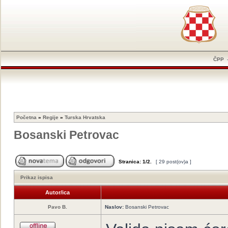
ČPP
Početna
»
Regije
»
Turska Hrvatska
Bosanski Petrovac
Stranica:
1
/
2
.
[ 29 post(ov)a ]
Prikaz ispisa
Autor/ica
Pavo B.
Naslov:
Bosanski Petrovac