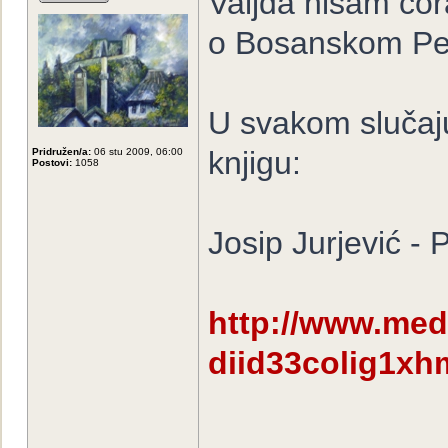
Valjda nisam ćora
o Bosanskom Pe
U svakom slučaju
knjigu:
Pridružen/a:
06 stu 2009, 06:00
Postovi:
1058
Josip Jurjević -
http://www.med
diid33colig1xh