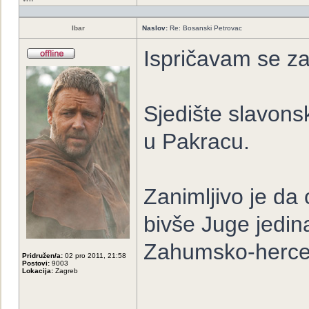
Ibar
Naslov:
Re: Bosanski Petrovac
Ispričavam se za
Sjedište slavons
u Pakracu.
Zanimljivo je da
bivše Juge jedina
Zahumsko-herc
Pridružen/a:
02 pro 2011, 21:58
Postovi:
9003
Lokacija:
Zagreb