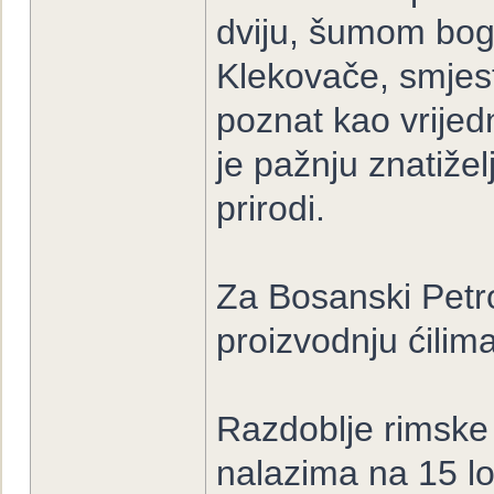
dviju, šumom boga
Klekovače, smjest
poznat kao vrijed
je pažnju znatižel
prirodi.
Za Bosanski Petr
proizvodnju ćilima
Razdoblje rimske
nalazima na 15 lo