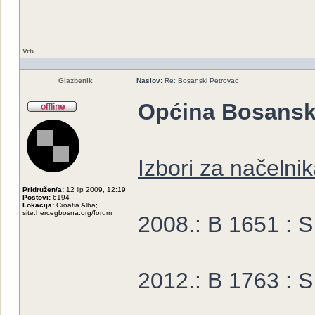
Vrh
Glazbenik
Naslov:
Re: Bosanski Petrovac
Općina Bosansk
Izbori za načelni
Pridružen/a:
12 lip 2009, 12:19
Postovi:
6194
Lokacija:
Croatia Alba;
site:hercegbosna.org/forum
2008.: B 1651 : 
2012.: B 1763 : 