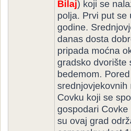
Bilaj
) koji se nal
polja. Prvi put s
godine. Srednjovj
danas dosta dobro
pripada moćna ok
gradsko dvorište
bedemom. Pored ku
srednjovjekovnih 
Covku koji se spom
gospodari Covke bi
su ovaj grad odr