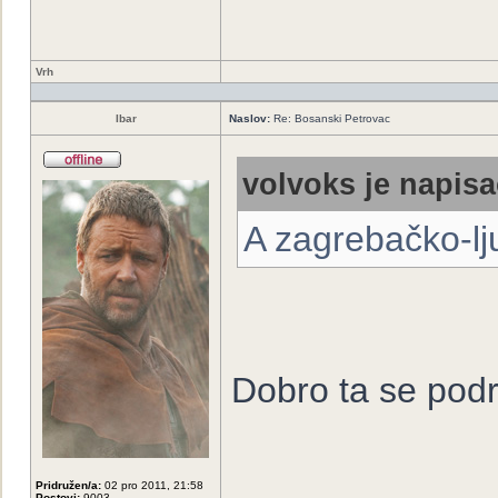
Vrh
Ibar
Naslov:
Re: Bosanski Petrovac
volvoks je napisa
A zagrebačko-lju
Dobro ta se pod
Pridružen/a:
02 pro 2011, 21:58
Postovi:
9003