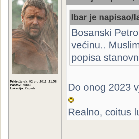
Ibar je napisao/l
Bosanski Petro
većinu.. Muslim
popisa stanovni
Pridružen/a:
02 pro 2011, 21:58
Do onog 2023 vj
Postovi:
9003
Lokacija:
Zagreb
Realno, coitus l