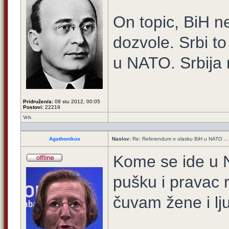
On topic, BiH n
dozvole. Srbi to
u NATO. Srbija
Pridružen/a:
08 stu 2012, 00:05
Postovi:
22219
Vrh
Agathonikos
Naslov:
Re: Referendum o ulasku BiH u NATO ...
Kome se ide u N
pušku i pravac r
čuvam žene i lj