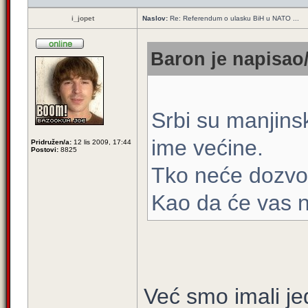
i_jopet
Naslov:
Re: Referendum o ulasku BiH u NATO ...
Baron je napisao/
Srbi su manjinsk
ime većine.
Pridružen/a:
12 lis 2009, 17:44
Postovi:
8825
Tko neće dozvoli
Kao da će vas n
Već smo imali je