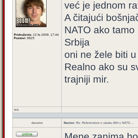
već je jednom ra
A čitajući bošnja
NATO ako tamo ne
Pridružen/a:
12 lis 2009, 17:44
Postovi:
8825
Srbija
oni ne žele biti 
Realno ako su sv
trajniji mir.
Vrh
daramo
Naslov:
Re: Referendum o ulasku BiH u NATO ...
Mene zanima hoće