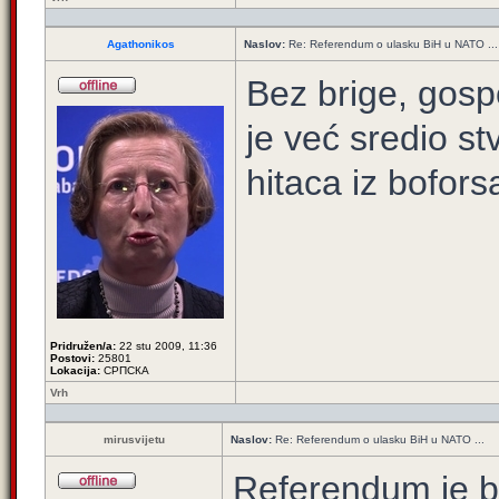
Agathonikos
Naslov:
Re: Referendum o ulasku BiH u NATO ...
Bez brige, gos
je već sredio st
hitaca iz bofors
Pridružen/a:
22 stu 2009, 11:36
Postovi:
25801
Lokacija:
СРПСКА
Vrh
mirusvijetu
Naslov:
Re: Referendum o ulasku BiH u NATO ...
Referendum je b