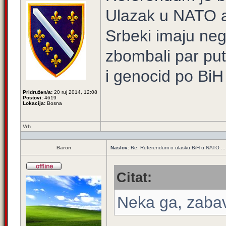
Ulazak u NATO al
Srbeki imaju nega
zbombali par puta
i genocid po BiH
Pridružen/a:
20 ruj 2014, 12:08
Postovi:
4619
Lokacija:
Bosna
Vrh
Baron
Naslov:
Re: Referendum o ulasku BiH u NATO ...
Citat:
Neka ga, zabav