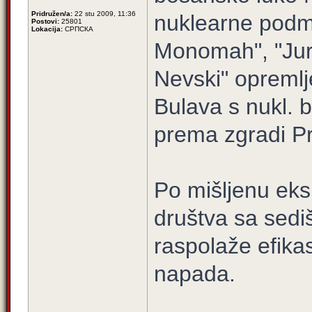
Pridružen/a:
22 stu 2009, 11:36
nuklearne podmo
Postovi:
25801
Lokacija:
СРПСКА
Monomah", "Juri
Nevski" opremlje
Bulava s nukl.
prema zgradi P
Po mišljenu ek
društva sa sed
raspolaže efik
napada.