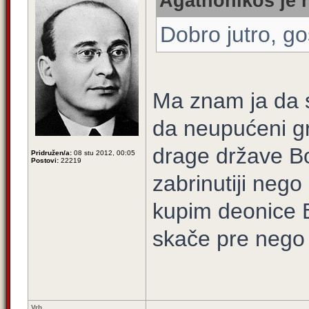
Agathonikos je n
Dobro jutro, 
Ma znam ja da s
da neupućeni g
drage države Bo
Pridružen/a:
08 stu 2012, 00:05
Postovi:
22219
zabrinutiji neg
kupim deonice B
skače pre nego
Vrh