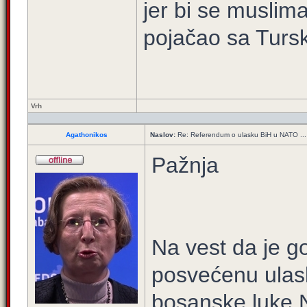
jer bi se musliman
pojačao sa Turs
Vrh
Agathonikos
Naslov:
Re: Referendum o ulasku BiH u NATO ...
Pažnja
Na vest da je g
posvećenu ula
bosanske luke 