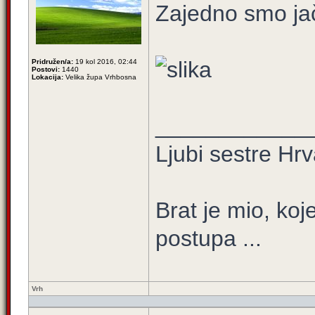
Zajedno smo jač
Pridružen/a:
19 kol 2016, 02:44
Postovi:
1440
Lokacija:
Velika župa Vrhbosna
____________
Ljubi sestre Hrv
Brat je mio, koje
postupa ...
Vrh