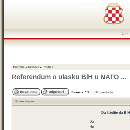
ČPP
Početna
»
Društvo
»
Politika
Referendum o ulasku BiH u NATO ...
Stranica:
1
/
7
.
[ 163 post(ov)a ]
Prikaz ispisa
Da li želite da B
Da
Ne