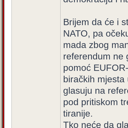
Brijem da će i s
NATO, pa očeku
mada zbog manj
referendum ne g
pomoć EUFOR-a 
biračkih mjesta
glasuju na refe
pod pritiskom t
tiranije.
Tko neće da gla