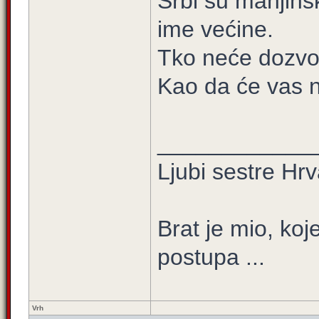
Srbi su manjinsk
ime većine.
Tko neće dozvoli
Kao da će vas n
____________
Ljubi sestre Hrv
Brat je mio, koje
postupa ...
Vrh