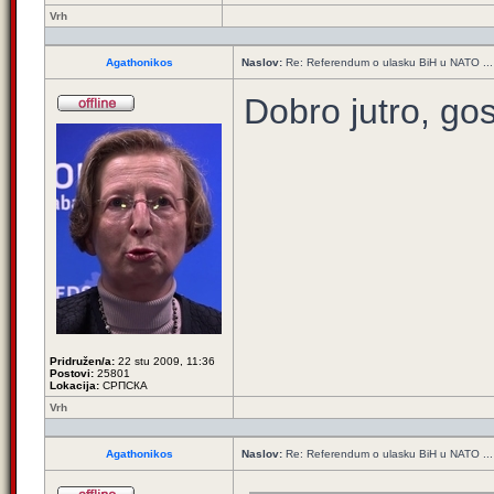
Vrh
Agathonikos
Naslov:
Re: Referendum o ulasku BiH u NATO ...
Dobro jutro, g
Pridružen/a:
22 stu 2009, 11:36
Postovi:
25801
Lokacija:
СРПСКА
Vrh
Agathonikos
Naslov:
Re: Referendum o ulasku BiH u NATO ...