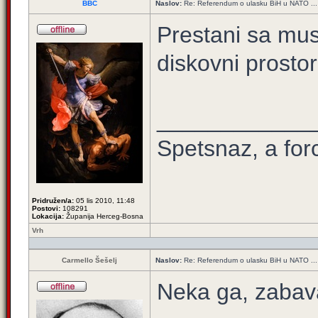
BBC
Naslov:
Re: Referendum o ulasku BiH u NATO ...
Prestani sa mu
diskovni prostor
____________
Spetsnaz, a for
Pridružen/a:
05 lis 2010, 11:48
Postovi:
108291
Lokacija:
Županija Herceg-Bosna
Vrh
Carmello Šešelj
Naslov:
Re: Referendum o ulasku BiH u NATO ...
Neka ga, zabava