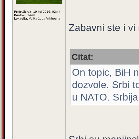
Pridružen/a:
19 kol 2016, 02:44
Postovi:
1440
Lokacija:
Velika župa Vrhbosna
Zabavni ste i vi
Citat:
On topic, BiH 
dozvole. Srbi t
u NATO. Srbij