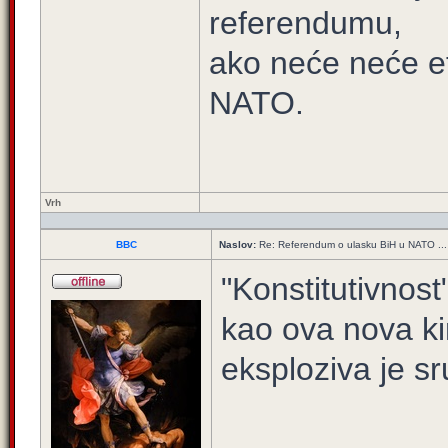
referendumu,
ako neće neće eto
NATO.
Vrh
BBC
Naslov:
Re: Referendum o ulasku BiH u NATO ...
"Konstitutivnos
kao ova nova k
eksploziva je sr