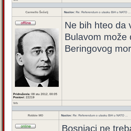
Carmello Šešelj
Naslov:
Re: Referendum o ulasku BiH u NATO ...
Ne bih hteo da 
Bulavom može d
Beringovog mo
Pridružen/a:
08 stu 2012, 00:05
Postovi:
22219
Vrh
Robbie MO
Naslov:
Re: Referendum o ulasku BiH u NATO ...
Bosnjaci ne treb