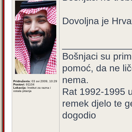
Dovoljna je Hrva
_____________
Bošnjaci su prim
pomoć, da ne lič
nema.
Pridružen/a:
03 svi 2009, 10:29
Postovi:
91104
Lokacija:
Institut za razna i
Rat 1992-1995 u 
ostala pitanja
remek djelo te g
dogodio