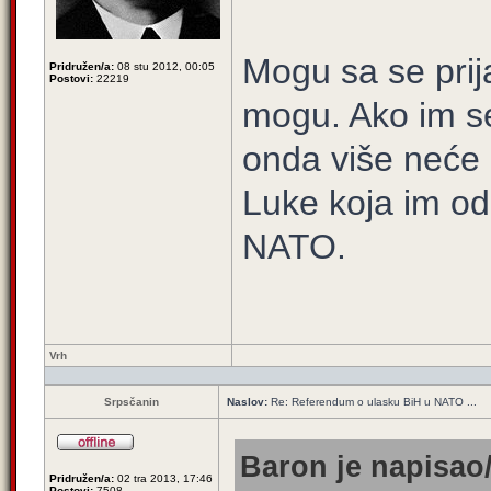
Mogu sa se prij
Pridružen/a:
08 stu 2012, 00:05
Postovi:
22219
mogu. Ako im se
onda više neće m
Luke koja im od
NATO.
Vrh
Srpsčanin
Naslov:
Re: Referendum o ulasku BiH u NATO ...
Baron je napisao/
Pridružen/a:
02 tra 2013, 17:46
Postovi:
7508