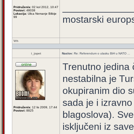
_____________
Pridružen/a:
02 kol 2012, 10:47
Postovi:
48038
Lokacija:
Ulica Nemanje Bilbije
mostarski europ
99
Vrh
i_jopet
Naslov:
Re: Referendum o ulasku BiH u NATO ...
Trenutno jedina 
nestabilna je Tur
okupiranim dio s
sada je i izravno
Pridružen/a:
12 lis 2009, 17:44
Postovi:
8825
blagoslova). Sve 
isključeni iz sav