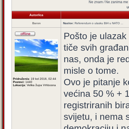
Ne znam / Ne zanima me
U
Autor/ica
Baron
Naslov:
Referendum o ulasku BiH u NATO ...
Pošto je ulazak
tiče svih građan
nas, onda je red
misle o tome.
Ovo je pitanje 
Pridružen/a:
19 kol 2016, 02:44
Postovi:
1440
Lokacija:
Velika župa Vrhbosna
većina 50 % + 1
registriranih bi
svijetu, i nema
demokraciju i n