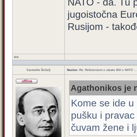
NATO - da. Tu pr
jugoistočna Eur
Rusijom - takođ
Vrh
Carmello Šešelj
Naslov:
Re: Referendum o ulasku BiH u NATO ...
Agathonikos je n
Kome se ide u 
pušku i pravac 
čuvam žene i l