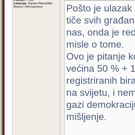
Lokacija:
Srpska Republika
Pošto je ulazak
Bosna i Hercegovina
tiče svih građan
nas, onda je red
misle o tome.
Ovo je pitanje 
većina 50 % + 1
registriranih bi
na svijetu, i n
gazi demokracij
mišljenje.