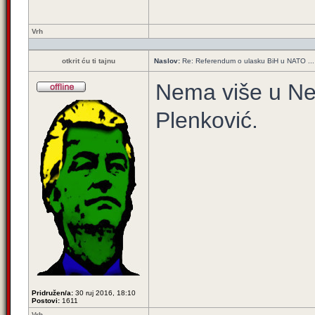
Vrh
otkrit ću ti tajnu
Naslov:
Re: Referendum o ulasku BiH u NATO ...
Nema više u Ne
Plenković.
Pridružen/a:
30 ruj 2016, 18:10
Postovi:
1611
Vrh