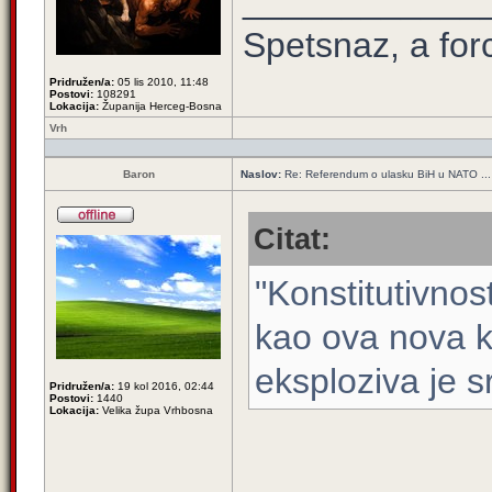
____________
Spetsnaz, a for
Pridružen/a:
05 lis 2010, 11:48
Postovi:
108291
Lokacija:
Županija Herceg-Bosna
Vrh
Baron
Naslov:
Re: Referendum o ulasku BiH u NATO ...
Citat:
"Konstitutivnos
kao ova nova 
eksploziva je s
Pridružen/a:
19 kol 2016, 02:44
Postovi:
1440
Lokacija:
Velika župa Vrhbosna