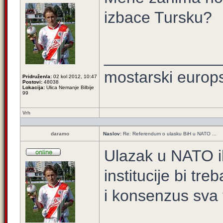
izbace Tursku?
_____________
mostarski europ
Pridružen/a:
02 kol 2012, 10:47
Postovi:
48038
Lokacija:
Ulica Nemanje Bilbije
99
Vrh
daramo
Naslov:
Re: Referendum o ulasku BiH u NATO ...
Ulazak u NATO i
institucije bi tr
i konsenzus sva t