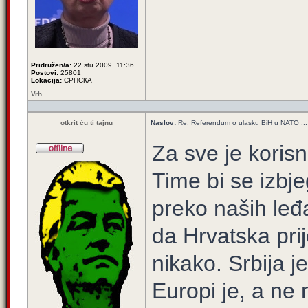
Pridružen/a:
22 stu 2009, 11:36
Postovi:
25801
Lokacija:
СРПСКА
Vrh
otkrit ću ti tajnu
Naslov:
Re: Referendum o ulasku BiH u NATO ...
Za sve je koris
Time bi se izbje
preko naših leđa
da Hrvatska prij
nikako. Srbija j
Europi je, a ne 