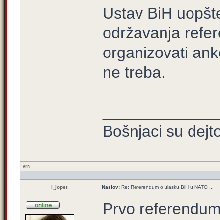
Ustav BiH uopšt
održavanja ref
organizovati an
ne treba.
_____________
Bošnjaci su dejt
Vrh
i_jopet
Naslov:
Re: Referendum o ulasku BiH u NATO ...
Prvo referendum 