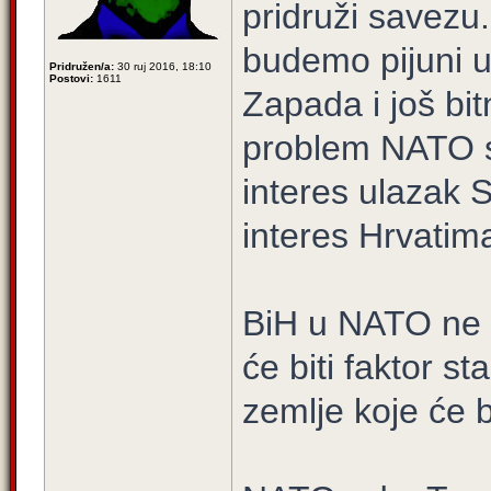
pridruži savezu
budemo pijuni u
Pridružen/a:
30 ruj 2016, 18:10
Postovi:
1611
Zapada i još bit
problem NATO s
interes ulazak S
interes Hrvatim
BiH u NATO ne 
će biti faktor st
zemlje koje će b