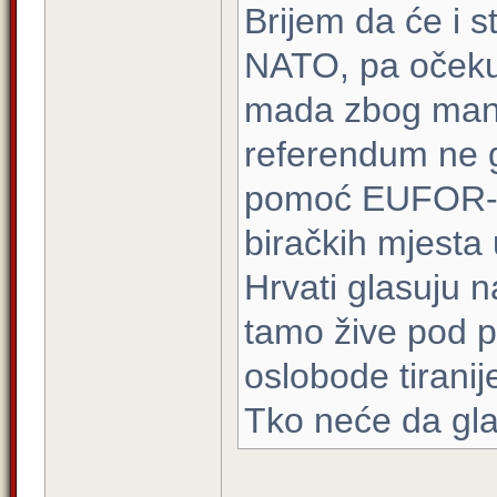
Brijem da će i s
NATO, pa očeku
mada zbog manj
referendum ne g
pomoć EUFOR-a 
biračkih mjesta
Hrvati glasuju n
tamo žive pod p
oslobode tiranij
Tko neće da gla