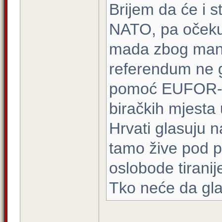
Brijem da će i s
NATO, pa očeku
mada zbog manj
referendum ne g
pomoć EUFOR-a 
biračkih mjesta
Hrvati glasuju n
tamo žive pod p
oslobode tiranij
Tko neće da gla