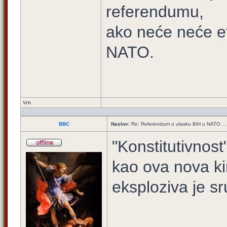
referendumu,
ako neće neće eto
NATO.
Vrh
BBC
Naslov:
Re: Referendum o ulasku BiH u NATO ...
"Konstitutivnos
kao ova nova k
eksploziva je sr