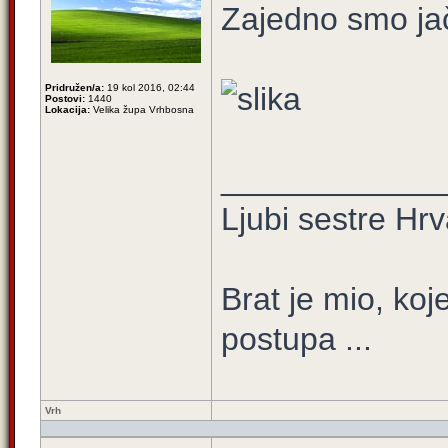
Zajedno smo jač
Pridružen/a:
19 kol 2016, 02:44
Postovi:
1440
Lokacija:
Velika župa Vrhbosna
____________
Ljubi sestre Hrv
Brat je mio, koje
postupa ...
Vrh