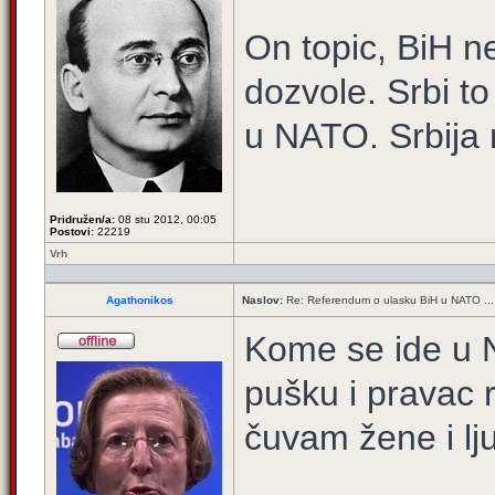
On topic, BiH n
dozvole. Srbi to
u NATO. Srbija
Pridružen/a:
08 stu 2012, 00:05
Postovi:
22219
Vrh
Agathonikos
Naslov:
Re: Referendum o ulasku BiH u NATO ...
Kome se ide u N
pušku i pravac r
čuvam žene i lj