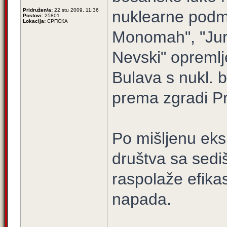
Pridružen/a:
22 stu 2009, 11:36
nuklearne podmo
Postovi:
25801
Lokacija:
СРПСКА
Monomah", "Juri
Nevski" opremlje
Bulava s nukl.
prema zgradi P
Po mišljenu ek
društva sa sed
raspolaže efik
napada.