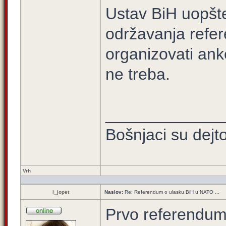
Ustav BiH uopšt
održavanja ref
organizovati an
ne treba.
_____________
Bošnjaci su dejt
Vrh
i_jopet
Naslov:
Re: Referendum o ulasku BiH u NATO ...
Prvo referendum 