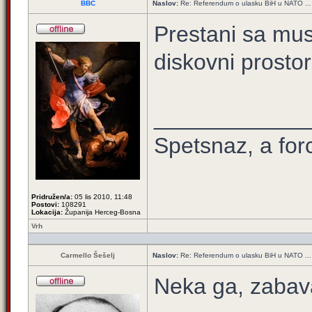
BBC
Naslov:
Re: Referendum o ulasku BiH u NATO ...
Prestani sa mu
diskovni prostor
____________
Spetsnaz, a for
Pridružen/a:
05 lis 2010, 11:48
Postovi:
108291
Lokacija:
Županija Herceg-Bosna
Vrh
Carmello Šešelj
Naslov:
Re: Referendum o ulasku BiH u NATO ...
Neka ga, zabava