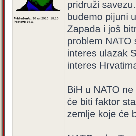
pridruži savezu
budemo pijuni u
Pridružen/a:
30 ruj 2016, 18:10
Postovi:
1611
Zapada i još bit
problem NATO s
interes ulazak S
interes Hrvatim
BiH u NATO ne 
će biti faktor st
zemlje koje će b