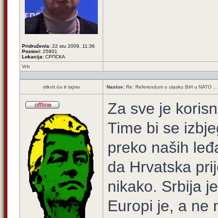
Pridružen/a:
22 stu 2009, 11:36
Postovi:
25801
Lokacija:
СРПСКА
Vrh
otkrit ću ti tajnu
Naslov:
Re: Referendum o ulasku BiH u NATO ...
Za sve je koris
Time bi se izbje
preko naših leđa
da Hrvatska prij
nikako. Srbija j
Europi je, a ne 