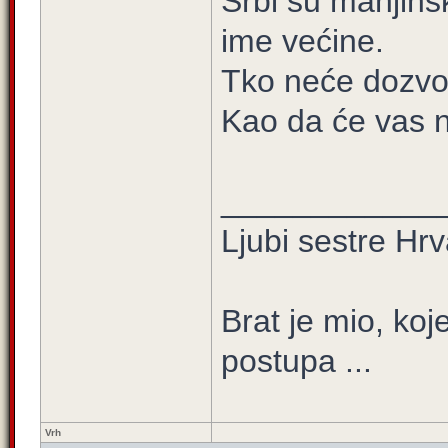
Srbi su manjinsk
ime većine.
Tko neće dozvoli
Kao da će vas n
____________
Ljubi sestre Hrv
Brat je mio, koje
postupa ...
Vrh