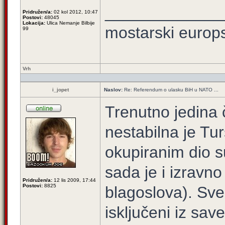
_____________
Pridružen/a:
02 kol 2012, 10:47
Postovi:
48045
Lokacija:
Ulica Nemanje Bilbije
mostarski europ
99
Vrh
i_jopet
Naslov:
Re: Referendum o ulasku BiH u NATO ...
Trenutno jedina 
nestabilna je Tur
okupiranim dio s
sada je i izravno
Pridružen/a:
12 lis 2009, 17:44
Postovi:
8825
blagoslova). Sve 
isključeni iz sav