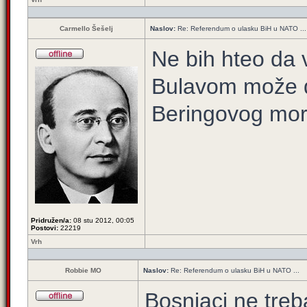
Carmello Šešelj
Naslov:
Re: Referendum o ulasku BiH u NATO ...
Ne bih hteo da 
Bulavom može d
Beringovog mo
Pridružen/a:
08 stu 2012, 00:05
Postovi:
22219
Vrh
Robbie MO
Naslov:
Re: Referendum o ulasku BiH u NATO ...
Bosnjaci ne treb