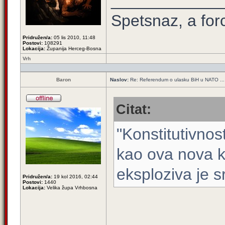
____________
Spetsnaz, a for
Pridružen/a:
05 lis 2010, 11:48
Postovi:
108291
Lokacija:
Županija Herceg-Bosna
Vrh
Baron
Naslov:
Re: Referendum o ulasku BiH u NATO ...
Citat:
"Konstitutivnos
kao ova nova 
eksploziva je s
Pridružen/a:
19 kol 2016, 02:44
Postovi:
1440
Lokacija:
Velika župa Vrhbosna