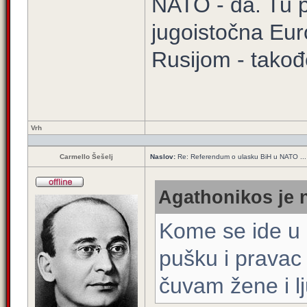
NATO - da. Tu pr
jugoistočna Eur
Rusijom - takođ
Vrh
Carmello Šešelj
Naslov:
Re: Referendum o ulasku BiH u NATO ...
Agathonikos je n
Kome se ide u 
pušku i pravac 
čuvam žene i l