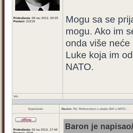
Mogu sa se prij
Pridružen/a:
08 stu 2012, 00:05
Postovi:
22219
mogu. Ako im se
onda više neće m
Luke koja im od
NATO.
Vrh
Srpsčanin
Naslov:
Re: Referendum o ulasku BiH u NATO ...
Baron je napisao/
Pridružen/a:
02 tra 2013, 17:46
Postovi:
7508