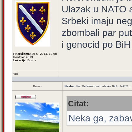
Ulazak u NATO al
Srbeki imaju nega
zbombali par puta
i genocid po BiH
Pridružen/a:
20 ruj 2014, 12:08
Postovi:
4619
Lokacija:
Bosna
Vrh
Baron
Naslov:
Re: Referendum o ulasku BiH u NATO ...
Citat:
Neka ga, zabav