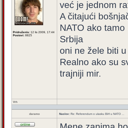
već je jednom ra
A čitajući bošnja
NATO ako tamo ne
Pridružen/a:
12 lis 2009, 17:44
Postovi:
8825
Srbija
oni ne žele biti 
Realno ako su sv
trajniji mir.
Vrh
daramo
Naslov:
Re: Referendum o ulasku BiH u NATO ...
Mene zanima hoće