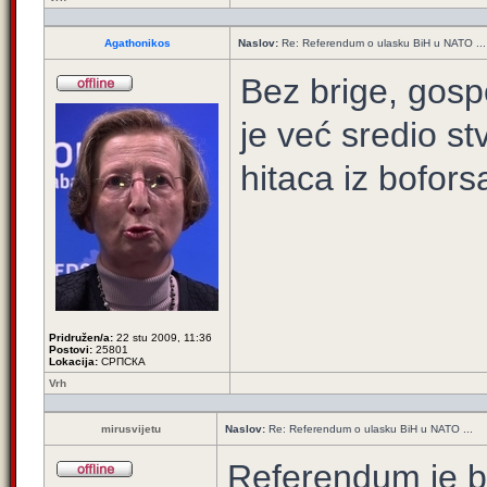
Agathonikos
Naslov:
Re: Referendum o ulasku BiH u NATO ...
Bez brige, gos
je već sredio st
hitaca iz bofors
Pridružen/a:
22 stu 2009, 11:36
Postovi:
25801
Lokacija:
СРПСКА
Vrh
mirusvijetu
Naslov:
Re: Referendum o ulasku BiH u NATO ...
Referendum je b