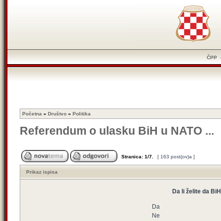
ČPP
Početna
»
Društvo
»
Politika
Referendum o ulasku BiH u NATO ...
Stranica:
1
/
7
.
[ 163 post(ov)a ]
Prikaz ispisa
Da li želite da B
Da
Ne