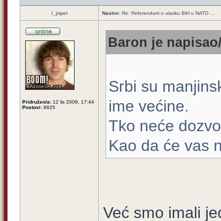
i_jopet
Naslov:
Re: Referendum o ulasku BiH u NATO ...
Baron je napisao/
Srbi su manjinsk
ime većine.
Pridružen/a:
12 lis 2009, 17:44
Postovi:
8825
Tko neće dozvoli
Kao da će vas n
Već smo imali je