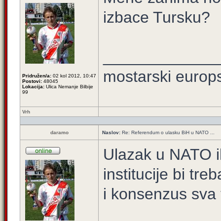
izbace Tursku?
_____________
mostarski europ
Pridružen/a:
02 kol 2012, 10:47
Postovi:
48045
Lokacija:
Ulica Nemanje Bilbije
99
Vrh
daramo
Naslov:
Re: Referendum o ulasku BiH u NATO ...
Ulazak u NATO i
institucije bi tr
i konsenzus sva t