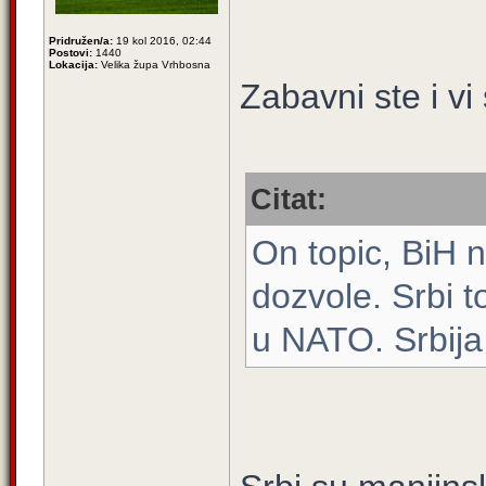
Pridružen/a:
19 kol 2016, 02:44
Postovi:
1440
Lokacija:
Velika župa Vrhbosna
Zabavni ste i vi
Citat:
On topic, BiH 
dozvole. Srbi t
u NATO. Srbij