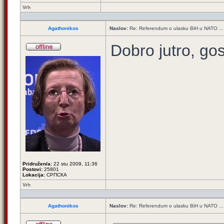
Vrh
Agathonikos
Naslov:
Re: Referendum o ulasku BiH u NATO ...
Dobro jutro, g
Pridružen/a:
22 stu 2009, 11:36
Postovi:
25801
Lokacija:
СРПСКА
Vrh
Agathonikos
Naslov:
Re: Referendum o ulasku BiH u NATO ...