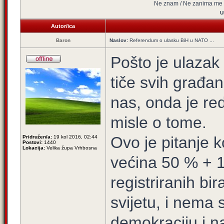
Ne znam / Ne zanima me
U
Autor/ica
Baron
Naslov:
Referendum o ulasku BiH u NATO ...
Pošto je ulazak
tiče svih građan
nas, onda je red
misle o tome.
Ovo je pitanje 
Pridružen/a:
19 kol 2016, 02:44
Postovi:
1440
Lokacija:
Velika župa Vrhbosna
većina 50 % + 1
registriranih bi
svijetu, i nema
demokraciju i n