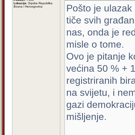
Lokacija:
Srpska Republika
Pošto je ulazak
Bosna i Hercegovina
tiče svih građan
nas, onda je red
misle o tome.
Ovo je pitanje 
većina 50 % + 1
registriranih bi
na svijetu, i n
gazi demokracij
mišljenje.