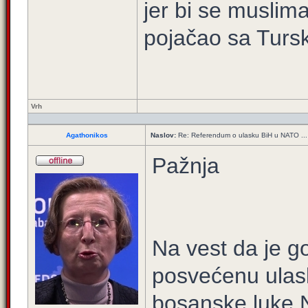
jer bi se musliman
pojačao sa Turs
Vrh
Agathonikos
Naslov:
Re: Referendum o ulasku BiH u NATO ...
Pažnja
Na vest da je g
posvećenu ula
bosanske luke 