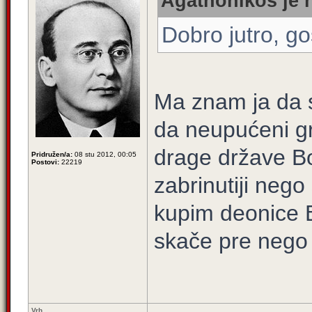
Agathonikos je n
Dobro jutro, 
Ma znam ja da s
da neupućeni g
drage države Bo
Pridružen/a:
08 stu 2012, 00:05
Postovi:
22219
zabrinutiji neg
kupim deonice B
skače pre nego
Vrh