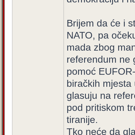
Brijem da će i s
NATO, pa očeku
mada zbog manj
referendum ne g
pomoć EUFOR-a 
biračkih mjesta
glasuju na refe
pod pritiskom t
tiranije.
Tko neće da gla