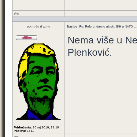
Vrh
otkrit ću ti tajnu
Naslov:
Re: Referendum o ulasku BiH u NATO ...
Nema više u Ne
Plenković.
Pridružen/a:
30 ruj 2016, 18:10
Postovi:
1611
Vrh