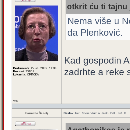
otkrit ću ti tajnu
Nema više u N
da Plenković.
Kad gospodin An
Pridružen/a:
22 stu 2009, 11:36
zadrhte a reke se
Postovi:
25801
Lokacija:
СРПСКА
Vrh
Carmello Šešelj
Naslov:
Re: Referendum o ulasku BiH u NATO ...