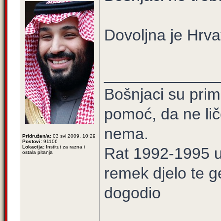
Dovoljna je Hrva
_____________
Bošnjaci su prim
pomoć, da ne lič
nema.
Pridružen/a:
03 svi 2009, 10:29
Postovi:
91106
Lokacija:
Institut za razna i
Rat 1992-1995 u 
ostala pitanja
remek djelo te g
dogodio