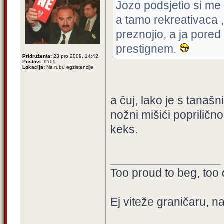
Jozo podsjetio si me
a tamo rekreativaca , 
preznojio, a ja pore
prestignem.
Pridružen/a:
23 pro 2009, 14:42
Postovi:
9105
Lokacija:
Na rubu egzistencije
a čuj, lako je s tanaš
nožni mišići poprilično
keks.
_________________
Too proud to beg, too 
Ej viteže graničaru, n