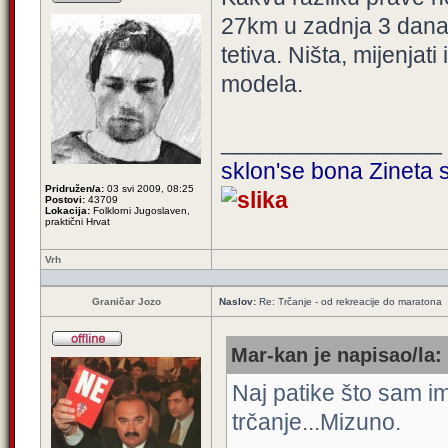
27km u zadnja 3 dana, 
tetiva. Ništa, mijenjati
modela.
_________________
sklon'se bona Zineta s
Pridružen/a:
03 svi 2009, 08:25
Postovi:
43709
Lokacija:
Folklorni Jugoslaven,
praktični Hrvat
Vrh
Graničar Jozo
Naslov:
Re: Trčanje - od rekreacije do maratona
Mar-kan je napisao/la:
Naj patike što sam 
trčanje...Mizuno.