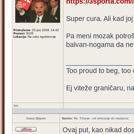
https://3sporta.com/
Super cura. Ali kad jo
Pridružen/a:
23 pro 2009, 14:42
Postovi:
9105
Pa meni mozak potroši
Lokacija:
Na rubu egzistencije
balvan-nogama da ne
_________________
Too proud to beg, too 
Ej viteže graničaru, n
Vrh
Junuz Djipalo
Naslov:
Re: Trčanje - od rekreacije do maratona
Ovaj put, kao nikad do