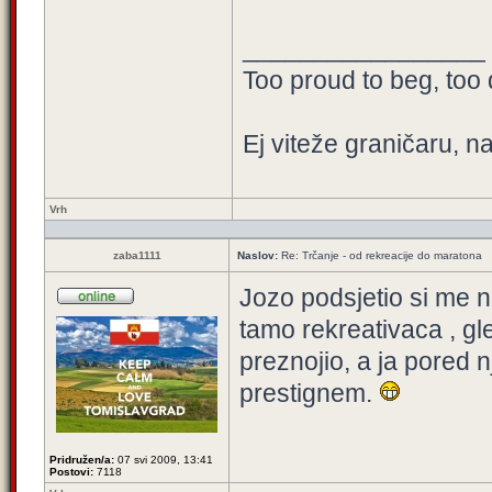
_________________
Too proud to beg, too 
Ej viteže graničaru, n
Vrh
zaba1111
Naslov:
Re: Trčanje - od rekreacije do maratona
Jozo podsjetio si me n
tamo rekreativaca , gle
preznojio, a ja pored
prestignem.
Pridružen/a:
07 svi 2009, 13:41
Postovi:
7118