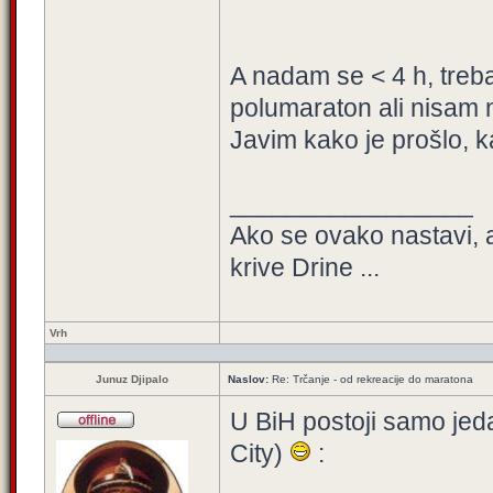
A nadam se < 4 h, treba
polumaraton ali nisam n
Javim kako je prošlo, 
_________________
Ako se ovako nastavi, 
krive Drine ...
Vrh
Junuz Djipalo
Naslov:
Re: Trčanje - od rekreacije do maratona
U BiH postoji samo je
City)
: