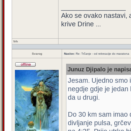
_________________
Ako se ovako nastavi, 
krive Drine ...
Vrh
Svarog
Naslov:
Re: Trčanje - od rekreacije do maratona
Junuz Djipalo je napisa
Jesam. Ujedno smo išl
negdje gdje je jedan 
da u drugi.
Do 30 km sam imao d
divljanje pulsa, grče