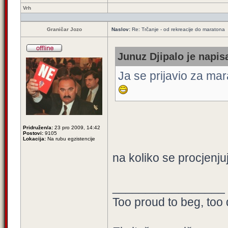
Vrh
Graničar Jozo
Naslov:
Re: Trčanje - od rekreacije do maratona
Junuz Djipalo je napisa
Ja se prijavio za mar
Pridružen/a:
23 pro 2009, 14:42
Postovi:
9105
Lokacija:
Na rubu egzistencije
na koliko se procjenju
_________________
Too proud to beg, too 