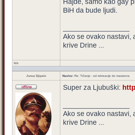
Hajde, samo kao gay prid
BiH da bude ljudi.
_________________
Ako se ovako nastavi, 
krive Drine ...
Vrh
Junuz Djipalo
Naslov:
Re: Trčanje - od rekreacije do maratona
Super za Ljubuški:
http
_________________
Ako se ovako nastavi, 
krive Drine ...