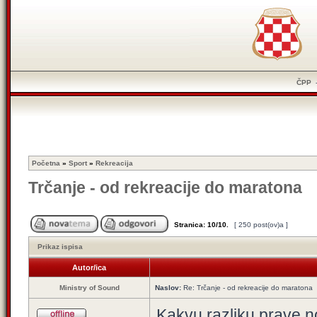
ČPP
Početna
»
Sport
»
Rekreacija
Trčanje - od rekreacije do maratona
Stranica:
10
/
10
.
[ 250 post(ov)a ]
Prikaz ispisa
Autor/ica
Ministry of Sound
Naslov:
Re: Trčanje - od rekreacije do maratona
Kakvu razliku prave n