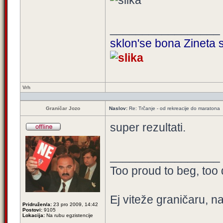
_________________
sklon'se bona Zineta s
Vrh
Graničar Jozo
Naslov:
Re: Trčanje - od rekreacije do maratona
super rezultati.
_________________
Too proud to beg, too 
Ej viteže graničaru, n
Pridružen/a:
23 pro 2009, 14:42
Postovi:
9105
Lokacija:
Na rubu egzistencije