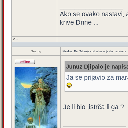
_________________
Ako se ovako nastavi, 
krive Drine ...
Vrh
Svarog
Naslov:
Re: Trčanje - od rekreacije do maratona
Junuz Djipalo je napisa
Ja se prijavio za mar
Je li bio ,istrča li ga ?
_________________