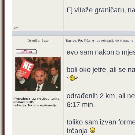
Ej viteže graničaru, n
Vrh
Graničar Jozo
Naslov:
Re: Trčanje - od rekreacije do maratona
evo sam nakon 5 mjese
boli oko jetre, ali se
odrađenih 2 km, ali n
Pridružen/a:
23 pro 2009, 14:42
Postovi:
9105
6:17 min.
Lokacija:
Na rubu egzistencije
toliko sam izvan forme
trčanja