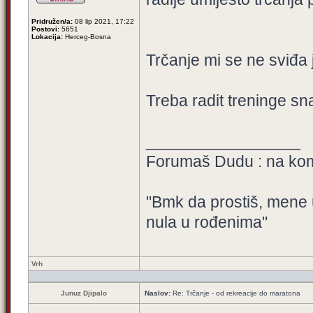
Pridružen/a:
08 lip 2021, 17:22
Postovi:
5651
Lokacija:
Herceg-Bosna
Trčanje mi se ne sviđa
Treba radit treninge sn
_________________
Forumaš Dudu : na kome
"Bmk da prostiš, mene 
nula u rođenima"
Vrh
Junuz Djipalo
Naslov:
Re: Trčanje - od rekreacije do maratona