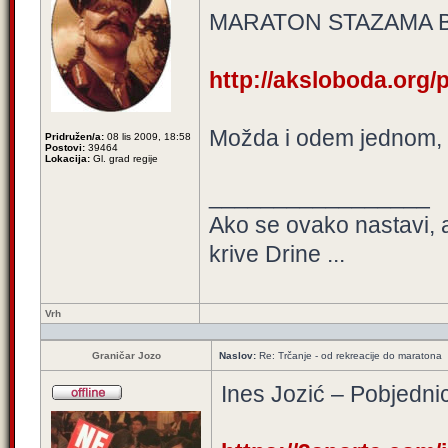
MARATON STAZAMA 
http://aksloboda.org/
Možda i odem jednom, 
Pridružen/a:
08 lis 2009, 18:58
Postovi:
39464
Lokacija:
Gl. grad regije
_________________
Ako se ovako nastavi, 
krive Drine ...
Vrh
Graničar Jozo
Naslov:
Re: Trčanje - od rekreacije do maratona
Ines Jozić – Pobjedni