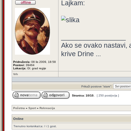
Lajkam:
_________________
Ako se ovako nastavi, 
krive Drine ...
Pridružen/a:
08 lis 2009, 18:58
Postovi:
39464
Lokacija:
Gl. grad regije
Vrh
Prikaži postove “stare”:
Stranica:
10
/
10
.
[ 250 post(ov)a ]
Početna
»
Sport
»
Rekreacija
Online
Trenutno korisnika/ca: / i 1 gost.