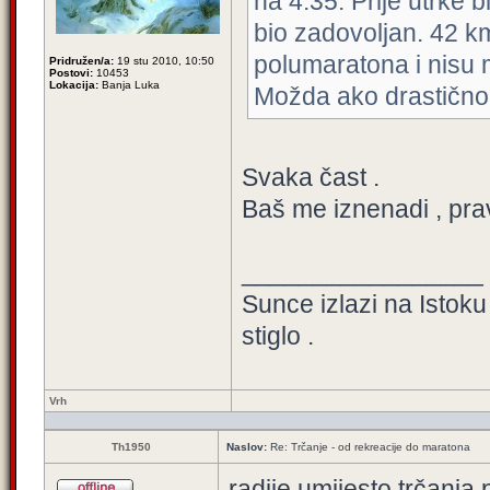
na 4:35. Prije utrke 
bio zadovoljan. 42 k
polumaratona i nisu 
Pridružen/a:
19 stu 2010, 10:50
Postovi:
10453
Lokacija:
Banja Luka
Možda ako drastično
Svaka čast .
Baš me iznenadi , pra
_________________
Sunce izlazi na Istoku 
stiglo .
Vrh
Th1950
Naslov:
Re: Trčanje - od rekreacije do maratona
radije umijesto trčanja