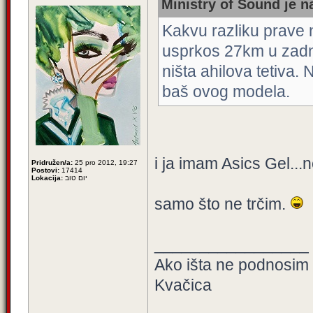
Ministry of Sound je n
Kakvu razliku prave 
usprkos 27km u zadnj
ništa ahilova tetiva. N
baš ovog modela.
i ja imam Asics Gel...n
Pridružen/a:
25 pro 2012, 19:27
Postovi:
17414
Lokacija:
יום טוב
samo što ne trčim.
_________________
Ako išta ne podnosim 
Kvačica