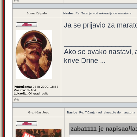
Vrh
Junuz Djipalo
Naslov:
Re: Trčanje - od rekreacije do maratona
Ja se prijavio za marat
_________________
Ako se ovako nastavi, 
krive Drine ...
Pridružen/a:
08 lis 2009, 18:58
Postovi:
39464
Lokacija:
Gl. grad regije
Vrh
Graničar Jozo
Naslov:
Re: Trčanje - od rekreacije do maratona
zaba1111 je napisao/la