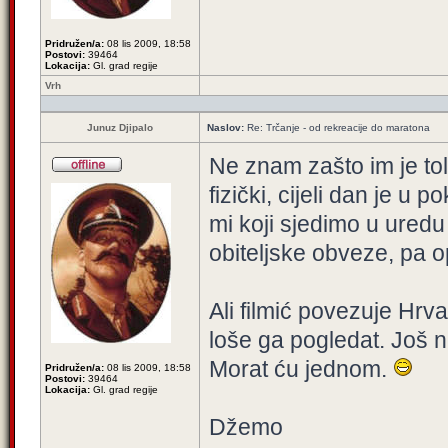
Pridružen/a:
08 lis 2009, 18:58
Postovi:
39464
Lokacija:
Gl. grad regije
Vrh
Junuz Djipalo
Naslov:
Re: Trčanje - od rekreacije do maratona
Ne znam zašto im je tolik
fizički, cijeli dan je 
mi koji sjedimo u ured
obiteljske obveze, pa op
Ali filmić povezuje Hrva
loše ga pogledat. Još n
Morat ću jednom.
Pridružen/a:
08 lis 2009, 18:58
Postovi:
39464
Lokacija:
Gl. grad regije
Džemo