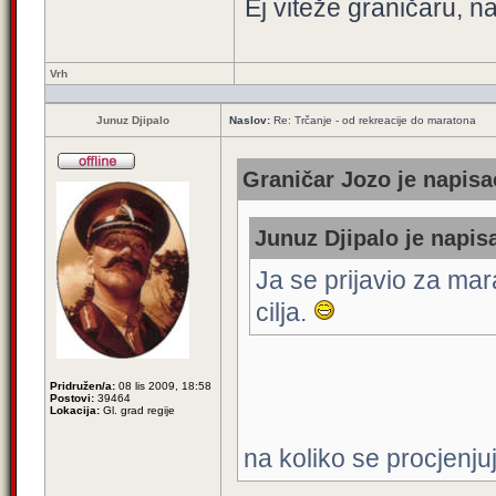
Ej viteže graničaru, n
Vrh
Junuz Djipalo
Naslov:
Re: Trčanje - od rekreacije do maratona
Graničar Jozo je napisa
Junuz Djipalo je napisa
Ja se prijavio za mar
cilja.
Pridružen/a:
08 lis 2009, 18:58
Postovi:
39464
Lokacija:
Gl. grad regije
na koliko se procjenju