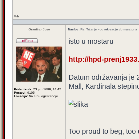
Vrh
Graničar Jozo
Naslov:
Re: Trčanje - od rekreacije do maratona
isto u mostaru
http://hpd-prenj1933
Datum održavanja je 2
Mall, Kardinala stepin
Pridružen/a:
23 pro 2009, 14:42
Postovi:
9105
Lokacija:
Na rubu egzistencije
_________________
Too proud to beg, too 