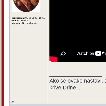
Pridružen/a:
08 lis 2009, 18:58
Postovi:
39464
Lokacija:
Gl. grad regije
_________________
Ako se ovako nastavi, 
krive Drine ...
Vrh