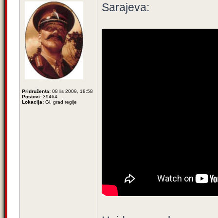
Sarajeva:
Pridružen/a:
08 lis 2009, 18:58
Postovi:
39464
Lokacija:
Gl. grad regije