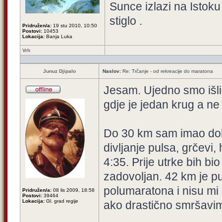
Sunce izlazi na Istoku 
stiglo .
Pridružen/a:
19 stu 2010, 10:50
Postovi:
10453
Lokacija:
Banja Luka
Vrh
Junuz Djipalo
Naslov:
Re: Trčanje - od rekreacije do maratona
Jesam. Ujedno smo išli 
gdje je jedan krug a ne 
Do 30 km sam imao dob
divljanje pulsa, grčevi
4:35. Prije utrke bih bi
zadovoljan. 42 km je p
polumaratona i nisu mi
Pridružen/a:
08 lis 2009, 18:58
Postovi:
39464
Lokacija:
Gl. grad regije
ako drastično smršavi