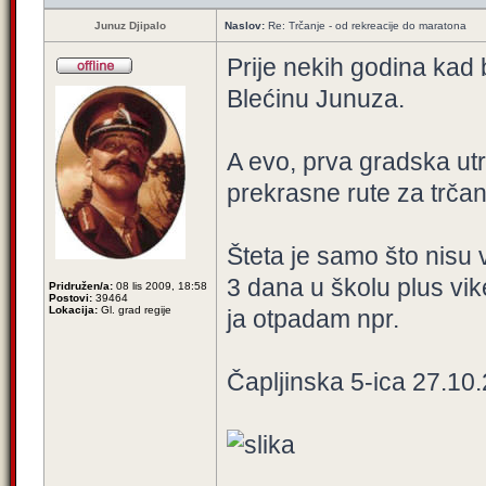
Junuz Djipalo
Naslov:
Re: Trčanje - od rekreacije do maratona
Prije nekih godina kad 
Blećinu Junuza.
A evo, prva gradska utrk
prekrasne rute za trčan
Šteta je samo što nisu 
3 dana u školu plus vik
Pridružen/a:
08 lis 2009, 18:58
Postovi:
39464
Lokacija:
Gl. grad regije
ja otpadam npr.
Čapljinska 5-ica 27.10