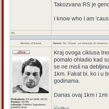
Takozvana RS je geno
I know who I am 'caus
Vrh
Ministry of Sound
Naslov:
Re: Trčanje - od rekreacije do maratona
Kraj ovoga ciklusa tre
pomalo ohladio kad sa
se ne misli na deblji
1km. Fakat bi, ko i u b
godinama.
Danas ovaj 1km i 1mi 
Pridružen/a:
03 svi 2009, 08:25
Postovi:
43709
Lokacija:
Folklorni Jugoslaven,
praktični Hrvat