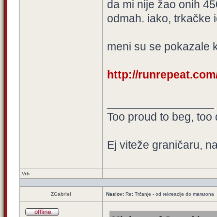
da mi nije žao onih 45
odmah. iako, trkačke i
meni su se pokazale ka
http://runrepeat.co
_________________
Too proud to beg, too 
Ej viteže graničaru, n
Vrh
ZGabriel
Naslov:
Re: Trčanje - od rekreacije do maratona