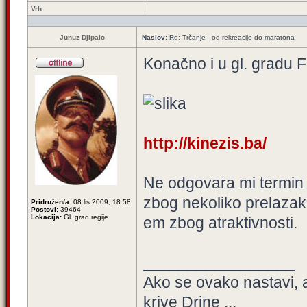
Vrh
Junuz Djipalo
Naslov:
Re: Trčanje - od rekreacije do maratona
Konačno i u gl. gradu 
http://kinezis.ba/
Ne odgovara mi termin 
zbog nekoliko prelazak
Pridružen/a:
08 lis 2009, 18:58
Postovi:
39464
Lokacija:
Gl. grad regije
em zbog atraktivnosti.
_________________
Ako se ovako nastavi, 
krive Drine ...