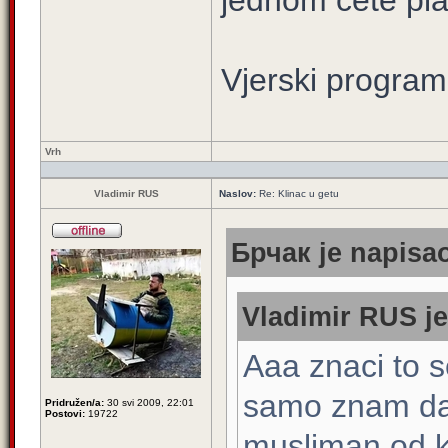
jednom cete plati
Vjerski program
Vrh
Vladimir RUS
Naslov:
Re: Klinac u getu
Брчак je napisao
Vladimir RUS je
Aaa znaci to 
samo znam da,
Pridružen/a:
30 svi 2009, 22:01
Postovi:
19722
musliman od k