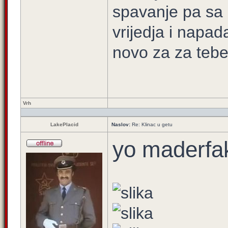
spavanje pa sa
vrijedja i napad
novo za za tebe 
Vrh
LakePlacid
Naslov:
Re: Klinac u getu
yo maderfa