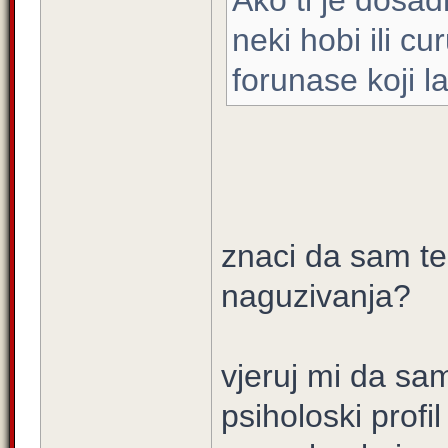
Ako ti je dosad
neki hobi ili c
forunase koji l
znaci da sam te 
naguzivanja?
vjeruj mi da sa
psiholoski profil