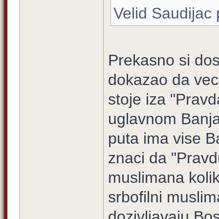
Velid Saudijac 
Prekasno si do
dokazao da veci
stoje iza "Pravd
uglavnom Banjal
puta ima vise B
znaci da "Pravd
muslimana kolik
srbofilni muslim
dozivljavaju B