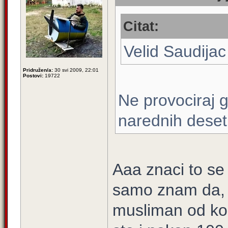
Citat:
Velid Saudijac
Pridružen/a:
30 svi 2009, 22:01
Postovi:
19722
Ne provociraj 
narednih deset
Aaa znaci to s
samo znam da, 
musliman od kon