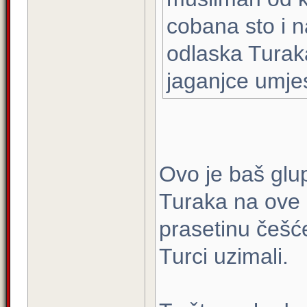
cobana sto i 
odlaska Turak
jaganjce umjes
Ovo je baš glu
Turaka na ove p
prasetinu češće
Turci uzimali.