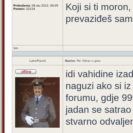
Koji si ti moron
Pridružen/a:
08 stu 2012, 00:05
Postovi:
22219
prevaziđeš samo
Vrh
LakePlacid
Naslov:
Re: Klinac u getu
idi vahidine izad
naguzi ako si iz
forumu, gdje 99
jadan se satrao 
stvarno odvaljen