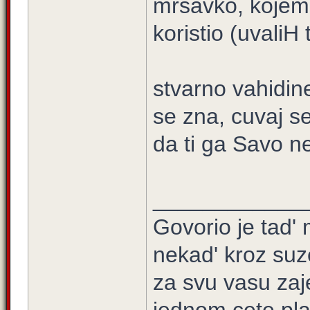
mrsavko, kojem 
koristio (uvaliH 
stvarno vahidine
se zna, cuvaj se
da ti ga Savo ne
____________
Govorio je tad' 
nekad' kroz suz
za svu vasu zaj