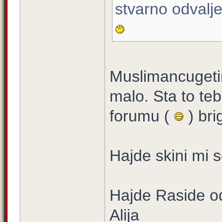
stvarno odvalje
Muslimancugetin
malo. Sta to te
forumu (
) br
Hajde skini mi s
Hajde Raside od
Alija