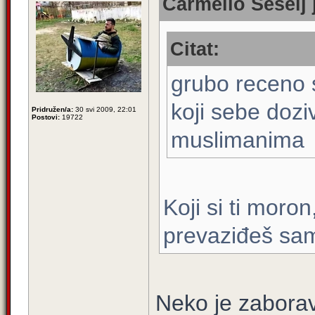
Carmello Šešelj 
Citat:
grubo receno s
koji sebe doz
Pridružen/a:
30 svi 2009, 22:01
Postovi:
19722
muslimanima
Koji si ti moro
prevaziđeš sam
Neko je zaborav