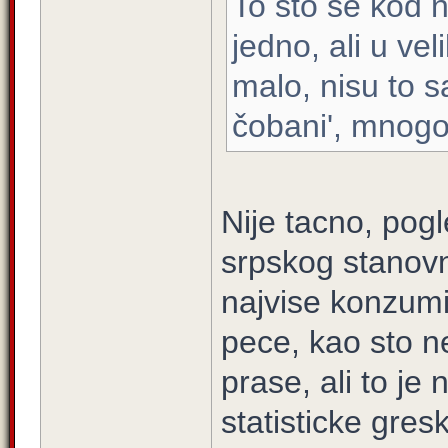
To što se kod n
jedno, ali u vel
malo, nisu to s
čobani', mnogo 
Nije tacno, pogl
srpskog stanovni
najvise konzumir
pece, kao sto ne
prase, ali to je 
statisticke gres