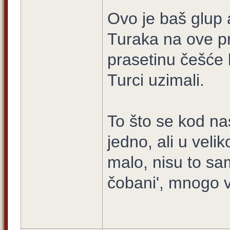
Ovo je baš glup 
Turaka na ove pro
prasetinu češće 
Turci uzimali.
To što se kod nas
jedno, ali u veli
malo, nisu to sam
čobani', mnogo vi