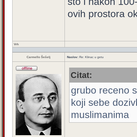
sto i nakon 100
ovih prostora o
Vrh
Carmello Šešelj
Naslov:
Re: Klinac u getu
Citat:
grubo receno sr
koji sebe dozi
muslimanima