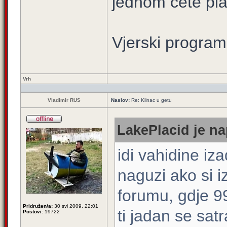
jednom cete plati
Vjerski program
Vrh
Vladimir RUS
Naslov:
Re: Klinac u getu
LakePlacid je na
idi vahidine iza
naguzi ako si i
forumu, gdje 9
Pridružen/a:
30 svi 2009, 22:01
ti jadan se satr
Postovi:
19722