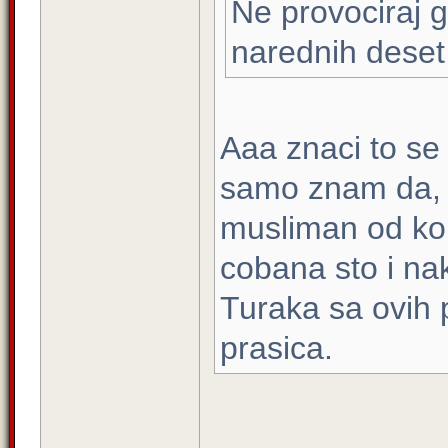
Ne provociraj 
narednih deset
Aaa znaci to se
samo znam da, a
musliman od kon
cobana sto i n
Turaka sa ovih 
prasica.