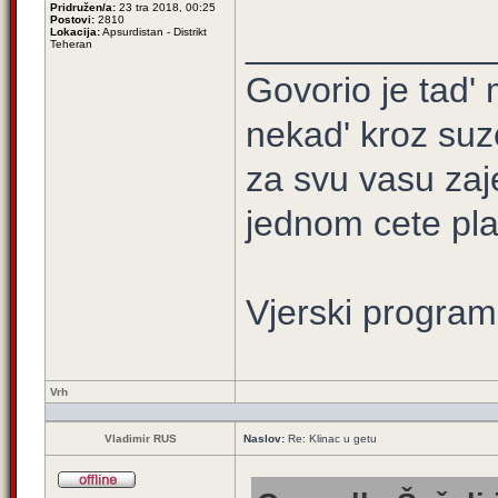
Pridružen/a:
23 tra 2018, 00:25
Postovi:
2810
Lokacija:
Apsurdistan - Distrikt
____________
Teheran
Govorio je tad' 
nekad' kroz suz
za svu vasu zaj
jednom cete plati
Vjerski program
Vrh
Vladimir RUS
Naslov:
Re: Klinac u getu