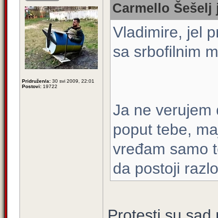
Carmello Šešelj 
Vladimire, jel 
sa srbofilnim 
Pridružen/a:
30 svi 2009, 22:01
Postovi:
19722
Ja ne verujem d
poput tebe, maj
vređam samo te
da postoji razlo
Protesti su sad 