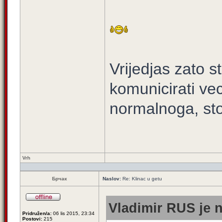
Vrijedjas zato 
komunicirati ve
normalnoga, sto 
Vrh
Брчак
Naslov:
Re: Klinac u getu
Vladimir RUS je n
Pridružen/a:
06 lis 2015, 23:34
Postovi:
215