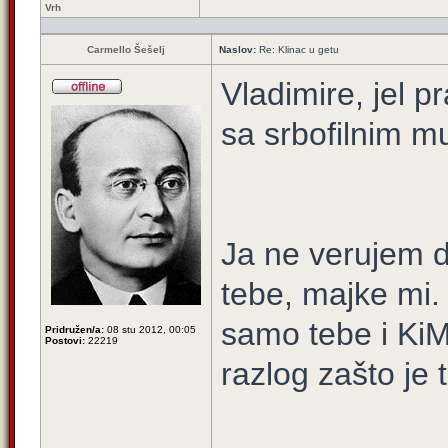
Vrh
Carmello Šešelj
Naslov:
Re: Klinac u getu
Vladimire, jel 
sa srbofilnim 
Ja ne verujem d
tebe, majke mi.
samo tebe i KiM
Pridružen/a:
08 stu 2012, 00:05
Postovi:
22219
razlog zašto je 