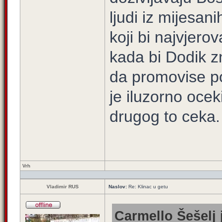
ljudi iz mijesan
koji bi najvjerov
kada bi Dodik z
da promovise poz
je iluzorno oce
drugog to ceka.
Vrh
Vladimir RUS
Naslov:
Re: Klinac u getu
Carmello Šešelj 