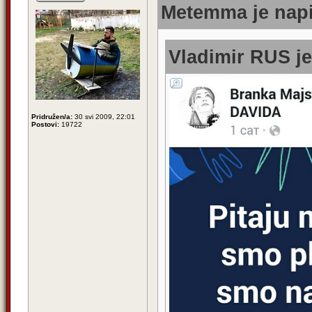
Metemma je napi
Vladimir RUS je
Pridružen/a:
30 svi 2009, 22:01
Postovi:
19722