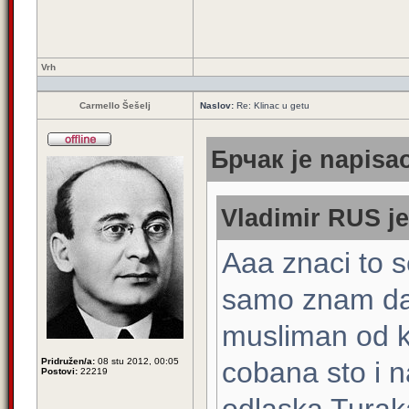
Vrh
Carmello Šešelj
Naslov:
Re: Klinac u getu
Брчак je napisao
Vladimir RUS je
Aaa znaci to 
samo znam da,
musliman od k
Pridružen/a:
08 stu 2012, 00:05
cobana sto i 
Postovi:
22219