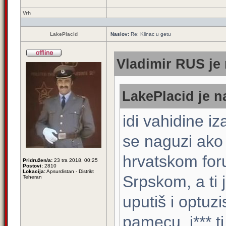
Vrh
LakePlacid
Naslov:
Re: Klinac u getu
Vladimir RUS je 
LakePlacid je n
idi vahidine iza
se naguzi ako s
hrvatskom for
Pridružen/a:
23 tra 2018, 00:25
Postovi:
2810
Lokacija:
Apsurdistan - Distrikt
Srpskom, a ti 
Teheran
uputiš i optuzi
pamecu, j*** ti