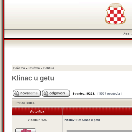
ČPP
Početna
»
Društvo
»
Politika
Klinac u getu
Stranica:
8
/
223
.
[ 5557 post(ov)a ]
Prikaz ispisa
Autor/ica
Vladimir RUS
Naslov:
Re: Klinac u getu