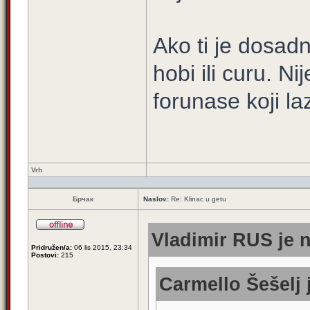
Ako ti je dosadn
hobi ili curu. N
forunase koji la
Vrh
Брчак
Naslov:
Re: Klinac u getu
Vladimir RUS je n
Pridružen/a:
06 lis 2015, 23:34
Postovi:
215
Carmello Šešelj 