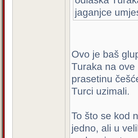
odlaska Turak
jaganjce umjes
Ovo je baš glu
Turaka na ove p
prasetinu češće
Turci uzimali.
To što se kod n
jedno, ali u vel