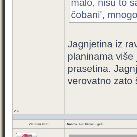
malo, nisu to s
čobani', mnogo 
Jagnjetina iz rav
planinama više j
prasetina. Jagnj
verovatno zato š
Vrh
Vladimir RUS
Naslov:
Re: Klinac u getu