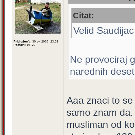
Citat:
Velid Saudijac
Pridružen/a:
30 svi 2009, 23:01
Postovi:
19722
Ne provociraj 
narednih deset
Aaa znaci to s
samo znam da, 
musliman od kon