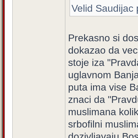
Velid Saudijac 
Prekasno si do
dokazao da veci
stoje iza "Pravd
uglavnom Banjal
puta ima vise B
znaci da "Pravd
muslimana kolik
srbofilni muslim
dozivljavaju B