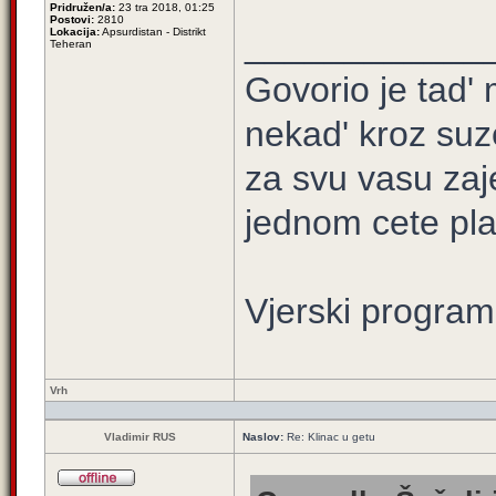
Pridružen/a:
23 tra 2018, 01:25
Postovi:
2810
Lokacija:
Apsurdistan - Distrikt
____________
Teheran
Govorio je tad' 
nekad' kroz suz
za svu vasu zaj
jednom cete plati
Vjerski program
Vrh
Vladimir RUS
Naslov:
Re: Klinac u getu