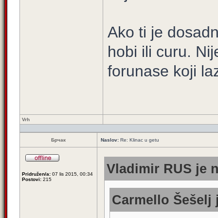
Ako ti je dosadn
hobi ili curu. N
forunase koji la
Vrh
Брчак
Naslov:
Re: Klinac u getu
Vladimir RUS je n
Pridružen/a:
07 lis 2015, 00:34
Postovi:
215
Carmello Šešelj 