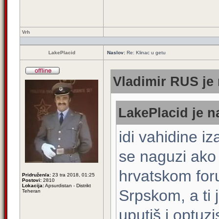
Vrh
LakePlacid
Naslov:
Re: Klinac u getu
Vladimir RUS je 
LakePlacid je n
idi vahidine iza
se naguzi ako s
hrvatskom for
Pridružen/a:
23 tra 2018, 01:25
Postovi:
2810
Lokacija:
Apsurdistan - Distrikt
Srpskom, a ti 
Teheran
uputiš i optuzi