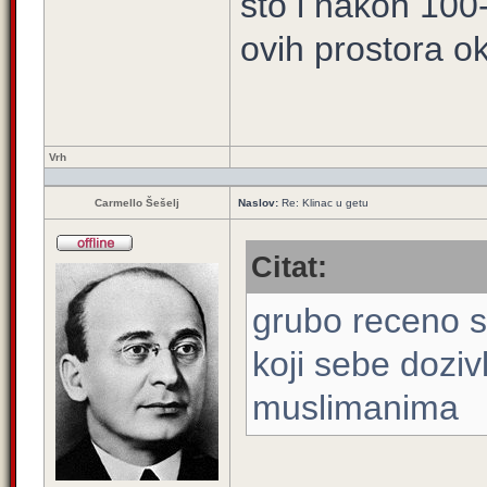
sto i nakon 100
ovih prostora o
Vrh
Carmello Šešelj
Naslov:
Re: Klinac u getu
Citat:
grubo receno sr
koji sebe dozi
muslimanima