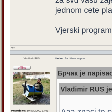
za svu vasu zaj
jednom cete plati
Vjerski program
Vrh
Vladimir RUS
Naslov:
Re: Klinac u getu
Брчак je napisao
Vladimir RUS je
Aaa znaci to 
Pridružen/a:
30 svi 2009, 23:01