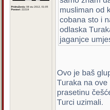
samo znam da,
Pridružen/a:
08 stu 2012, 01:05
musliman od k
Postovi:
22219
cobana sto i 
odlaska Turak
jaganjce umjes
Ovo je baš glu
Turaka na ove p
prasetinu češće
Turci uzimali.