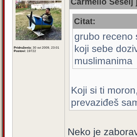
Carmello Šešelj 
Citat:
grubo receno s
koji sebe doz
Pridružen/a:
30 svi 2009, 23:01
Postovi:
19722
muslimanima
Koji si ti moro
prevaziđeš sam
Neko je zaborav