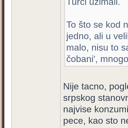
Turci uzimali.
To što se kod n
jedno, ali u vel
malo, nisu to s
čobani', mnogo 
Nije tacno, pogl
srpskog stanovni
najvise konzumir
pece, kao sto ne