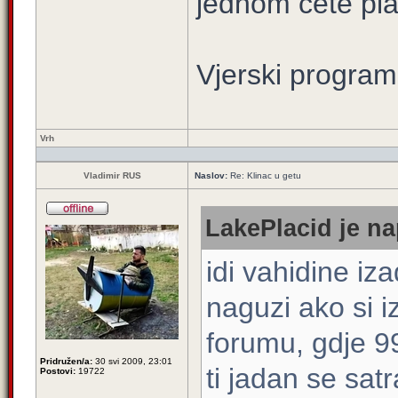
jednom cete plati
Vjerski program
Vrh
Vladimir RUS
Naslov:
Re: Klinac u getu
LakePlacid je na
idi vahidine iza
naguzi ako si i
forumu, gdje 9
Pridružen/a:
30 svi 2009, 23:01
ti jadan se satr
Postovi:
19722