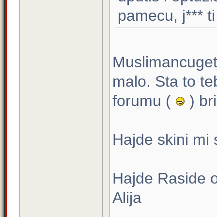
pamecu, j*** ti
Muslimancugeti
malo. Sta to t
forumu (
) br
Hajde skini mi 
Hajde Raside od
Alija