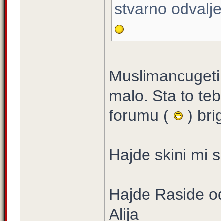
stvarno odvalje
Muslimancugetin
malo. Sta to te
forumu (
) br
Hajde skini mi s
Hajde Raside od
Alija