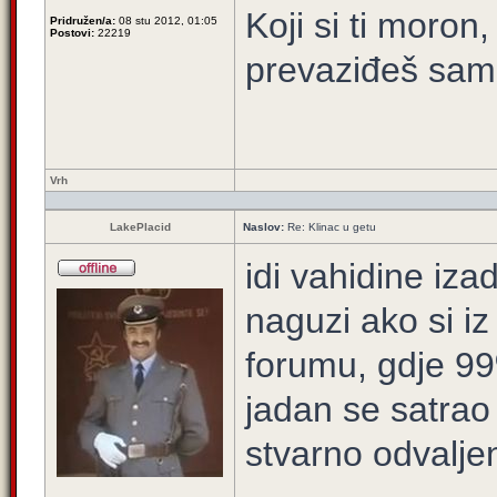
Koji si ti moron
Pridružen/a:
08 stu 2012, 01:05
Postovi:
22219
prevaziđeš samo
Vrh
LakePlacid
Naslov:
Re: Klinac u getu
idi vahidine izad
naguzi ako si iz
forumu, gdje 99
jadan se satrao 
stvarno odvaljen