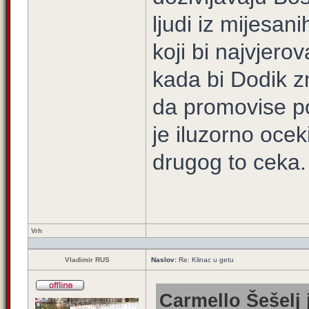
ljudi iz mijesan
koji bi najvjerov
kada bi Dodik z
da promovise poz
je iluzorno oce
drugog to ceka.
Vrh
Vladimir RUS
Naslov:
Re: Klinac u getu
Carmello Šešelj 