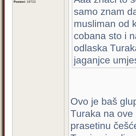
Postovi:
19722
samo znam da,
musliman od k
cobana sto i 
odlaska Turak
jaganjce umjes
Ovo je baš glu
Turaka na ove p
prasetinu češće