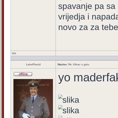
spavanje pa sa
vrijedja i napad
novo za za tebe 
Vrh
LakePlacid
Naslov:
Re: Klinac u getu
yo maderfa