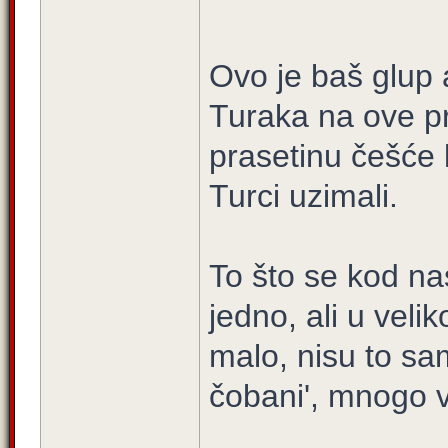
Ovo je baš glup 
Turaka na ove pro
prasetinu češće 
Turci uzimali.
To što se kod nas
jedno, ali u veli
malo, nisu to sam
čobani', mnogo vi