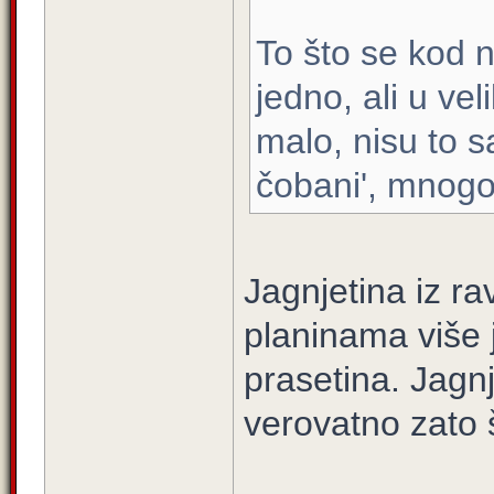
To što se kod n
jedno, ali u vel
malo, nisu to s
čobani', mnogo 
Jagnjetina iz rav
planinama više j
prasetina. Jagnj
verovatno zato š