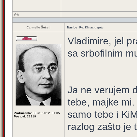
Vrh
Carmello Šešelj
Naslov:
Re: Klinac u getu
Vladimire, jel 
sa srbofilnim 
Ja ne verujem d
tebe, majke mi.
samo tebe i KiM
Pridružen/a:
08 stu 2012, 01:05
Postovi:
22219
razlog zašto je 