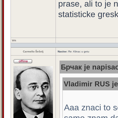
prase, ali to je 
statisticke gres
Vrh
Carmello Šešelj
Naslov:
Re: Klinac u getu
Брчак je napisao
Vladimir RUS je
Aaa znaci to 