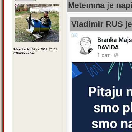
Metemma je napi
Vladimir RUS je
Pridružen/a:
30 svi 2009, 23:01
Postovi:
19722