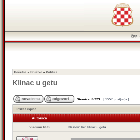
ČPP
Početna
»
Društvo
»
Politika
Klinac u getu
Stranica:
8
/
223
.
[ 5557 post(ov)a ]
Prikaz ispisa
Autor/ica
Vladimir RUS
Naslov:
Re: Klinac u getu