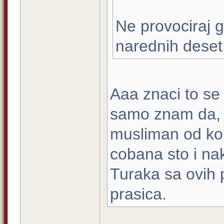
Ne provociraj 
narednih deset
Aaa znaci to se
samo znam da, a
musliman od kon
cobana sto i n
Turaka sa ovih 
prasica.