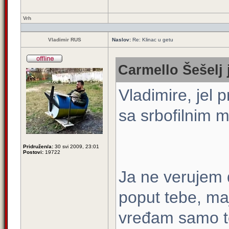
Vrh
Vladimir RUS
Naslov:
Re: Klinac u getu
Carmello Šešelj 
Vladimire, jel 
sa srbofilnim 
Pridružen/a:
30 svi 2009, 23:01
Postovi:
19722
Ja ne verujem d
poput tebe, maj
vređam samo te